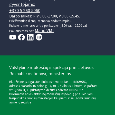
gyventojams:
+370 5 260 5060
Darbo laikas: I-IV 8.00-17.00, V 8.00-15.45.
Prieššventinę dieną - viena valanda trumpiau.
Kiekvieno mėnesio antrą penktadienį 8.00 val. - 12.00 val.
Mano VMI
Paklausimas per
Valstybinė mokesčių inspekcija prie Lietuvos
Respublikos finansų ministerijos
Biudžetinė įstaiga. Juridinio asmens kodas — 188659752,
adresas: Vasario 16-osios g. 14, 01107 Vilnius, Lietuva, el.paštas:
vmi@vmi.lt
, E. pristatymo dėžutės adresas 188659752
Duomenys apie Valstybinę mokesčių inspekciją prie Lietuvos
Respublikos finansų ministerijos kaupiami ir saugomi Juridinių
asmenų registre