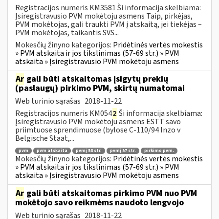
Registracijos numeris KM3581 Ši informacija skelbiama:
Įsiregistravusio PVM mokėtoju asmens Taip, pirkėjas,
PVM mokėtojas, gali traukti PVM į atskaitą, jei tiekėjas –
PVM mokėtojas, taikantis SVS...
Mokesčių žinyno kategorijos:
Pridėtinės vertės mokestis
» PVM atskaita ir jos tikslinimas (57-69 str.) » PVM
atskaita » Įsiregistravusio PVM mokėtoju asmens
Ar
gali būti atskaitomas įsigytų prekių
(paslaugų) pirkimo PVM, skirtų numatomai
Web turinio sąrašas
2018-11-22
Registracijos numeris KM054
2
Ši informacija skelbiama:
Įsiregistravusio PVM mokėtoju asmens ESTT savo
priimtuose sprendimuose (bylose C-110/94 Inzo v
Belgische Staat,...
pvm
pvm atskaita
pvmį 58 str.
pvmį 57 str.
pirkimo pvm.
Mokesčių žinyno kategorijos:
Pridėtinės vertės mokestis
» PVM atskaita ir jos tikslinimas (57-69 str.) » PVM
atskaita » Įsiregistravusio PVM mokėtoju asmens
Ar
gali būti atskaitomas pirkimo PVM nuo PVM
mokėtojo savo reikmėms naudoto lengvojo
Web turinio sąrašas
2018-11-22