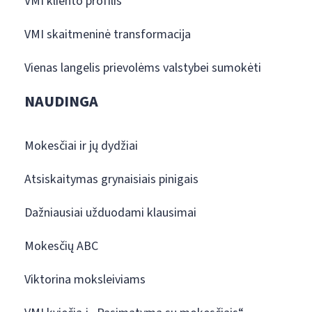
VMI kliento profilis
VMI skaitmeninė transformacija
Vienas langelis prievolėms valstybei sumokėti
NAUDINGA
Mokesčiai ir jų dydžiai
Atsiskaitymas grynaisiais pinigais
Dažniausiai užduodami klausimai
Mokesčių ABC
Viktorina moksleiviams