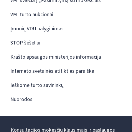
VMI kviečia į „Pasimatymą su mokesčiais“
VMI turto aukcionai
Įmonių VDU palyginimas
STOP šešėliui
Krašto apsaugos ministerijos informacija
Interneto svetainės atitikties paraiška
Ieškome turto savininkų
Nuorodos
Konsultacijos mokesčių klausimais ir paslaugos