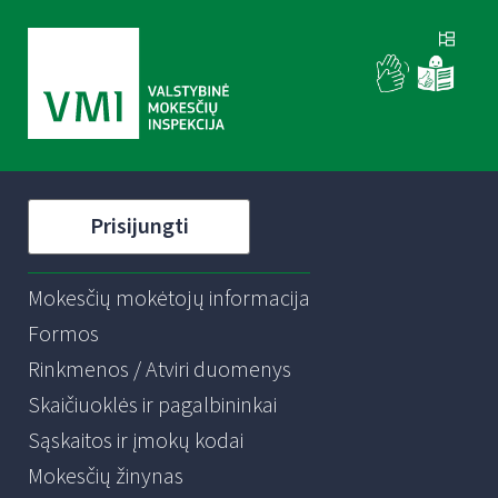
Prisijungti
Mokesčių mokėtojų informacija
Formos
Rinkmenos / Atviri duomenys
Skaičiuoklės ir pagalbininkai
Sąskaitos ir įmokų kodai
Mokesčių žinynas