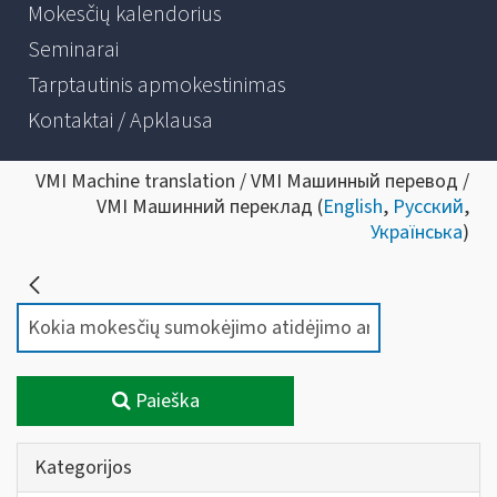
Mokesčių kalendorius
Seminarai
Tarptautinis apmokestinimas
Kontaktai / Apklausa
VMI Machine translation / VMI Машинный перевод /
VMI Машинний переклад (
English
,
Русский
,
Українська
)
Paieška
Kategorijos