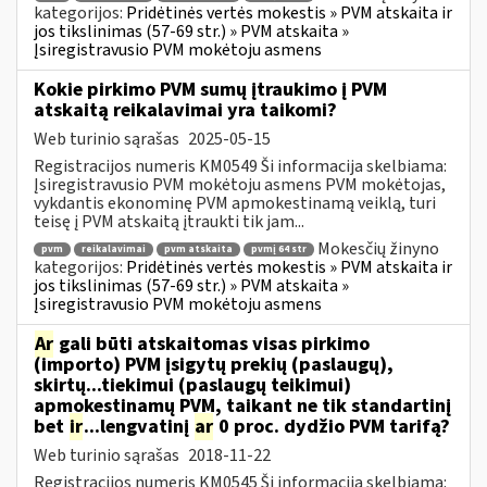
kategorijos:
Pridėtinės vertės mokestis » PVM atskaita ir
jos tikslinimas (57-69 str.) » PVM atskaita »
Įsiregistravusio PVM mokėtoju asmens
Kokie pirkimo PVM sumų įtraukimo į PVM
atskaitą reikalavimai yra taikomi?
Web turinio sąrašas
2025-05-15
Registracijos numeris KM0549 Ši informacija skelbiama:
Įsiregistravusio PVM mokėtoju asmens PVM mokėtojas,
vykdantis ekonominę PVM apmokestinamą veiklą, turi
teisę į PVM atskaitą įtraukti tik jam...
Mokesčių žinyno
pvm
reikalavimai
pvm atskaita
pvmį 64 str
kategorijos:
Pridėtinės vertės mokestis » PVM atskaita ir
jos tikslinimas (57-69 str.) » PVM atskaita »
Įsiregistravusio PVM mokėtoju asmens
Ar
gali būti atskaitomas visas pirkimo
(importo) PVM įsigytų prekių (paslaugų),
skirtų...tiekimui (paslaugų teikimui)
apmokestinamų PVM, taikant ne tik standartinį
bet
ir
...lengvatinį
ar
0 proc. dydžio PVM tarifą?
Web turinio sąrašas
2018-11-22
Registracijos numeris KM0545 Ši informacija skelbiama: