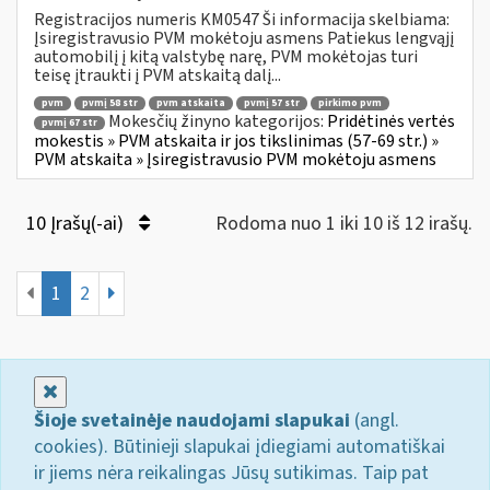
Registracijos numeris KM0547 Ši informacija skelbiama:
Įsiregistravusio PVM mokėtoju asmens Patiekus lengvąjį
automobilį į kitą valstybę narę, PVM mokėtojas turi
teisę įtraukti į PVM atskaitą dalį...
pvm
pvmį 58 str
pvm atskaita
pvmį 57 str
pirkimo pvm
Mokesčių žinyno kategorijos:
Pridėtinės vertės
pvmį 67 str
mokestis » PVM atskaita ir jos tikslinimas (57-69 str.) »
PVM atskaita » Įsiregistravusio PVM mokėtoju asmens
10 Įrašų(-ai)
Rodoma nuo 1 iki 10 iš 12 irašų.
1
2
Uždaryti
Šioje svetainėje naudojami slapukai
(angl.
cookies). Būtinieji slapukai įdiegiami automatiškai
ir jiems nėra reikalingas Jūsų sutikimas. Taip pat