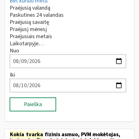
Bet kuriuo metu
Praėjusią valandą
Paskutines 24 valandas
Praėjusią savaitę
Praėjusį mėnesį
Praėjusiais metais
Laikotarpyje…
Nuo
Iki
Paieška
Kokia
tvarka
fizinis asmuo, PVM mokėtojas,