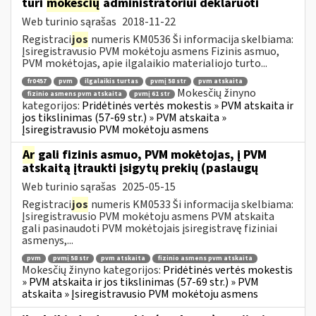
turi
mokesčių
administratoriui deklaruoti
Web turinio sąrašas
2018-11-22
Registraci
jos
numeris KM0536 Ši informacija skelbiama:
Įsiregistravusio PVM mokėtoju asmens Fizinis asmuo,
PVM mokėtojas, apie ilgalaikio materialiojo turto...
fr0457
pvm
ilgalaikis turtas
pvmį 58 str
pvm atskaita
Mokesčių žinyno
fizinio asmens pvm atskaita
pvmį 61 str
kategorijos:
Pridėtinės vertės mokestis » PVM atskaita ir
jos tikslinimas (57-69 str.) » PVM atskaita »
Įsiregistravusio PVM mokėtoju asmens
Ar
gali fizinis asmuo, PVM mokėtojas, į PVM
atskaitą įtraukti įsigytų prekių (paslaugų
Web turinio sąrašas
2025-05-15
Registraci
jos
numeris KM0533 Ši informacija skelbiama:
Įsiregistravusio PVM mokėtoju asmens PVM atskaita
gali pasinaudoti PVM mokėtojais įsiregistravę fiziniai
asmenys,...
pvm
pvmį 58 str
pvm atskaita
fizinio asmens pvm atskaita
Mokesčių žinyno kategorijos:
Pridėtinės vertės mokestis
» PVM atskaita ir jos tikslinimas (57-69 str.) » PVM
atskaita » Įsiregistravusio PVM mokėtoju asmens