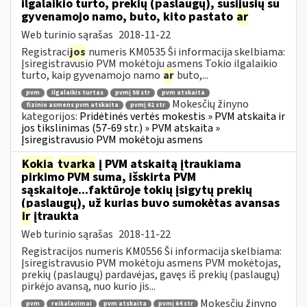
ilgalaikio turto, prekių (paslaugų), susijusių su
gyvenamojo namo, buto, kito pastato
ar
Web turinio sąrašas
2018-11-22
Registraci
jos
numeris KM0535 Ši informacija skelbiama:
Įsiregistravusio PVM mokėtoju asmens Tokio ilgalaikio
turto, kaip gyvenamojo namo
ar
buto,...
pvm
ilgalaikis turtas
pvmį 58 str
pvm atskaita
Mokesčių žinyno
fizinio asmens pvm atskaita
pvmį 61 str
kategorijos:
Pridėtinės vertės mokestis » PVM atskaita ir
jos tikslinimas (57-69 str.) » PVM atskaita »
Įsiregistravusio PVM mokėtoju asmens
Kokia
tvarka
į PVM atskaitą įtraukiama
pirkimo PVM suma, išskirta PVM
sąskaitoje...faktūroje tokių įsigytų prekių
(paslaugų), už kurias buvo sumokėtas avansas
ir
įtraukta
Web turinio sąrašas
2018-11-22
Registracijos numeris KM0556 Ši informacija skelbiama:
Įsiregistravusio PVM mokėtoju asmens PVM mokėtojas,
prekių (paslaugų) pardavėjas, gavęs iš prekių (paslaugų)
pirkėjo avansą, nuo kurio jis...
Mokesčių žinyno
pvm
reikalavimai
pvm atskaita
pvmį 64 str