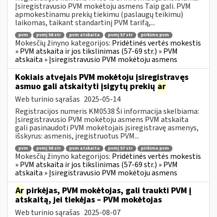
Įsiregistravusio PVM mokėtoju asmens Taip gali. PVM
apmokestinamu prekių tiekimu (paslaugų teikimu)
laikomas, taikant standartinį PVM tarifą,...
pvm
pvmį 58 str
pvm atskaita
pvmį 57 str
pirkimo pvm
Mokesčių žinyno kategorijos:
Pridėtinės vertės mokestis
» PVM atskaita ir jos tikslinimas (57-69 str.) » PVM
atskaita » Įsiregistravusio PVM mokėtoju asmens
Kokiais atvejais PVM mokėtoju įsiregistravęs
asmuo gali atskaityti įsigytų prekių
ar
Web turinio sąrašas
2025-05-14
Registracijos numeris KM0538 Ši informacija skelbiama:
Įsiregistravusio PVM mokėtoju asmens PVM atskaita
gali pasinaudoti PVM mokėtojais įsiregistravę asmenys,
išskyrus: asmenis, įregistruotus PVM...
pvm
pvmį 58 str
pvm atskaita
pvmį 57 str
pirkimo pvm
Mokesčių žinyno kategorijos:
Pridėtinės vertės mokestis
» PVM atskaita ir jos tikslinimas (57-69 str.) » PVM
atskaita » Įsiregistravusio PVM mokėtoju asmens
Ar
pirkėjas, PVM mokėtojas, gali traukti PVM į
atskaitą, jei tiekėjas – PVM mokėtojas
Web turinio sąrašas
2025-08-07