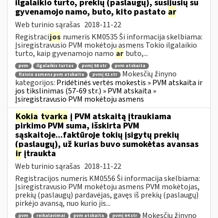
ilgalaikio turto, prekių (paslaugų), susijusių su
gyvenamojo namo, buto, kito pastato
ar
Web turinio sąrašas
2018-11-22
Registraci
jos
numeris KM0535 Ši informacija skelbiama:
Įsiregistravusio PVM mokėtoju asmens Tokio ilgalaikio
turto, kaip gyvenamojo namo
ar
buto,...
pvm
ilgalaikis turtas
pvmį 58 str
pvm atskaita
Mokesčių žinyno
fizinio asmens pvm atskaita
pvmį 61 str
kategorijos:
Pridėtinės vertės mokestis » PVM atskaita ir
jos tikslinimas (57-69 str.) » PVM atskaita »
Įsiregistravusio PVM mokėtoju asmens
Kokia
tvarka
į PVM atskaitą įtraukiama
pirkimo PVM suma, išskirta PVM
sąskaitoje...faktūroje tokių įsigytų prekių
(paslaugų), už kurias buvo sumokėtas avansas
ir
įtraukta
Web turinio sąrašas
2018-11-22
Registracijos numeris KM0556 Ši informacija skelbiama:
Įsiregistravusio PVM mokėtoju asmens PVM mokėtojas,
prekių (paslaugų) pardavėjas, gavęs iš prekių (paslaugų)
pirkėjo avansą, nuo kurio jis...
Mokesčių žinyno
pvm
reikalavimai
pvm atskaita
pvmį 64 str