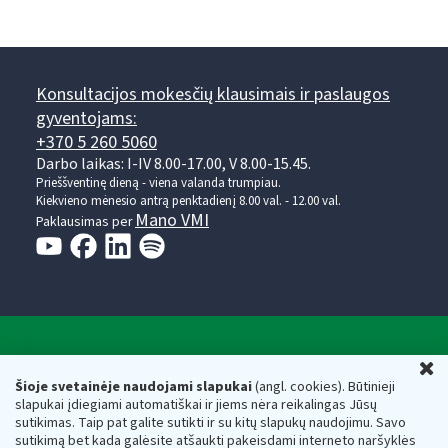
Konsultacijos mokesčių klausimais ir paslaugos
gyventojams:
+370 5 260 5060
Darbo laikas: I-IV 8.00-17.00, V 8.00-15.45.
Prieššventinę dieną - viena valanda trumpiau.
Kiekvieno mėnesio antrą penktadienį 8.00 val. - 12.00 val.
Mano VMI
Paklausimas per
Valstybinė mokesčių inspekcija prie Lietuvos
U
Respublikos finansų ministerijos
Šioje svetainėje naudojami slapukai
(angl. cookies). Būtinieji
slapukai įdiegiami automatiškai ir jiems nėra reikalingas Jūsų
Biudžetinė įstaiga. Juridinio asmens kodas — 188659752,
sutikimas. Taip pat galite sutikti ir su kitų slapukų naudojimu. Savo
adresas: Vasario 16-osios g. 14, 01107 Vilnius, Lietuva, el.paštas:
sutikimą bet kada galėsite atšaukti pakeisdami interneto naršyklės