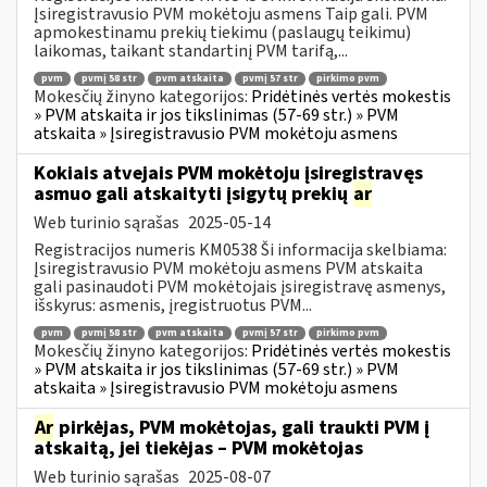
Įsiregistravusio PVM mokėtoju asmens Taip gali. PVM
apmokestinamu prekių tiekimu (paslaugų teikimu)
laikomas, taikant standartinį PVM tarifą,...
pvm
pvmį 58 str
pvm atskaita
pvmį 57 str
pirkimo pvm
Mokesčių žinyno kategorijos:
Pridėtinės vertės mokestis
» PVM atskaita ir jos tikslinimas (57-69 str.) » PVM
atskaita » Įsiregistravusio PVM mokėtoju asmens
Kokiais atvejais PVM mokėtoju įsiregistravęs
asmuo gali atskaityti įsigytų prekių
ar
Web turinio sąrašas
2025-05-14
Registracijos numeris KM0538 Ši informacija skelbiama:
Įsiregistravusio PVM mokėtoju asmens PVM atskaita
gali pasinaudoti PVM mokėtojais įsiregistravę asmenys,
išskyrus: asmenis, įregistruotus PVM...
pvm
pvmį 58 str
pvm atskaita
pvmį 57 str
pirkimo pvm
Mokesčių žinyno kategorijos:
Pridėtinės vertės mokestis
» PVM atskaita ir jos tikslinimas (57-69 str.) » PVM
atskaita » Įsiregistravusio PVM mokėtoju asmens
Ar
pirkėjas, PVM mokėtojas, gali traukti PVM į
atskaitą, jei tiekėjas – PVM mokėtojas
Web turinio sąrašas
2025-08-07