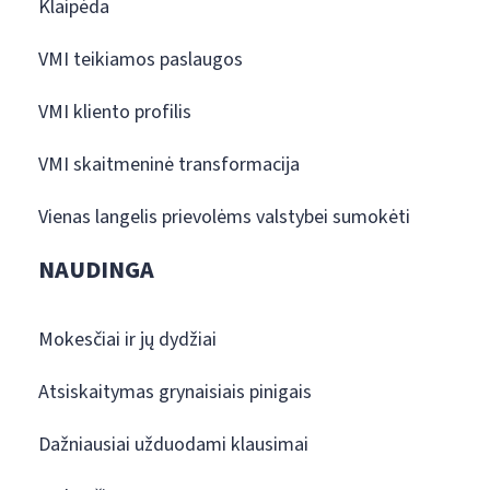
Klaipėda
VMI teikiamos paslaugos
VMI kliento profilis
VMI skaitmeninė transformacija
Vienas langelis prievolėms valstybei sumokėti
NAUDINGA
Mokesčiai ir jų dydžiai
Atsiskaitymas grynaisiais pinigais
Dažniausiai užduodami klausimai