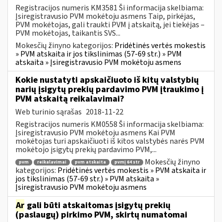
Registracijos numeris KM3581 Ši informacija skelbiama:
Įsiregistravusio PVM mokėtoju asmens Taip, pirkėjas,
PVM mokėtojas, gali traukti PVM į atskaitą, jei tiekėjas –
PVM mokėtojas, taikantis SVS...
Mokesčių žinyno kategorijos:
Pridėtinės vertės mokestis
» PVM atskaita ir jos tikslinimas (57-69 str.) » PVM
atskaita » Įsiregistravusio PVM mokėtoju asmens
Kokie nustatyti apskaičiuoto iš kitų valstybių
narių įsigytų prekių pardavimo PVM įtraukimo į
PVM atskaitą reikalavimai?
Web turinio sąrašas
2018-11-22
Registracijos numeris KM0558 Ši informacija skelbiama:
Įsiregistravusio PVM mokėtoju asmens Kai PVM
mokėtojas turi apskaičiuoti iš kitos valstybės narės PVM
mokėtojo įsigytų prekių pardavimo PVM,...
Mokesčių žinyno
pvm
reikalavimai
pvm atskaita
pvmį 64 str
kategorijos:
Pridėtinės vertės mokestis » PVM atskaita ir
jos tikslinimas (57-69 str.) » PVM atskaita »
Įsiregistravusio PVM mokėtoju asmens
Ar
gali būti atskaitomas įsigytų prekių
(paslaugų) pirkimo PVM, skirtų numatomai