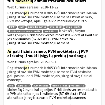
turi
mokesčių
administratoriui deklaruoti
Web turinio sąrašas
2018-11-22
Registraci
jos
numeris KM0536 Ši informacija skelbiama:
Įsiregistravusio PVM mokėtoju asmens Fizinis asmuo,
PVM mokėtojas, apie ilgalaikio materialiojo turto...
fr0457
pvm
ilgalaikis turtas
pvmį 58 str
pvm atskaita
Mokesčių žinyno
fizinio asmens pvm atskaita
pvmį 61 str
kategorijos:
Pridėtinės vertės mokestis » PVM atskaita ir
jos tikslinimas (57-69 str.) » PVM atskaita »
Įsiregistravusio PVM mokėtoju asmens
Ar
gali fizinis asmuo, PVM mokėtojas, į PVM
atskaitą įtraukti įsigytų prekių (paslaugų
Web turinio sąrašas
2025-05-15
Registraci
jos
numeris KM0533 Ši informacija skelbiama:
Įsiregistravusio PVM mokėtoju asmens PVM atskaita
gali pasinaudoti PVM mokėtojais įsiregistravę fiziniai
asmenys,...
pvm
pvmį 58 str
pvm atskaita
fizinio asmens pvm atskaita
Mokesčių žinyno kategorijos:
Pridėtinės vertės mokestis
» PVM atskaita ir jos tikslinimas (57-69 str.) » PVM
atskaita » Įsiregistravusio PVM mokėtoju asmens