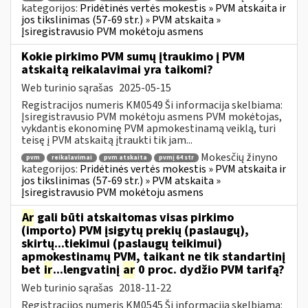
kategorijos:
Pridėtinės vertės mokestis » PVM atskaita ir
jos tikslinimas (57-69 str.) » PVM atskaita »
Įsiregistravusio PVM mokėtoju asmens
Kokie pirkimo PVM sumų įtraukimo į PVM
atskaitą reikalavimai yra taikomi?
Web turinio sąrašas
2025-05-15
Registracijos numeris KM0549 Ši informacija skelbiama:
Įsiregistravusio PVM mokėtoju asmens PVM mokėtojas,
vykdantis ekonominę PVM apmokestinamą veiklą, turi
teisę į PVM atskaitą įtraukti tik jam...
Mokesčių žinyno
pvm
reikalavimai
pvm atskaita
pvmį 64 str
kategorijos:
Pridėtinės vertės mokestis » PVM atskaita ir
jos tikslinimas (57-69 str.) » PVM atskaita »
Įsiregistravusio PVM mokėtoju asmens
Ar
gali būti atskaitomas visas pirkimo
(importo) PVM įsigytų prekių (paslaugų),
skirtų...tiekimui (paslaugų teikimui)
apmokestinamų PVM, taikant ne tik standartinį
bet
ir
...lengvatinį
ar
0 proc. dydžio PVM tarifą?
Web turinio sąrašas
2018-11-22
Registracijos numeris KM0545 Ši informacija skelbiama: