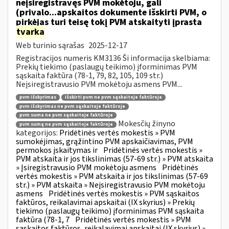
neįsiregistravęs PVM mokėtoju, gali
(privalo...apskaitos dokumente išskirti PVM, o
pirkėjas turi teisę tokį PVM atskaityti įprasta
tvarka
Web turinio sąrašas
2025-12-17
Registracijos numeris KM3136 Ši informacija skelbiama:
Prekių tiekimo (paslaugų teikimo) įforminimas PVM
sąskaita faktūra (78-1, 79, 82, 105, 109 str.)
Neįsiregistravusio PVM mokėtoju asmens PVM...
pvm išskyrimas
išskirti pvm ne pvm sąskaitoje faktūroje
pvm išskyrimas ne pvm sąskaitoje faktūroje
pvm suma ne pvm sąskaitoje faktūroje
Mokesčių žinyno
pvm sumą ne pvm sąskaitoje faktūroje
kategorijos:
Pridėtinės vertės mokestis » PVM
sumokėjimas, grąžintino PVM apskaičiavimas, PVM
permokos įskaitymas ir
Pridėtinės vertės mokestis »
PVM atskaita ir jos tikslinimas (57-69 str.) » PVM atskaita
» Įsiregistravusio PVM mokėtoju asmens
Pridėtinės
vertės mokestis » PVM atskaita ir jos tikslinimas (57-69
str.) » PVM atskaita » Neįsiregistravusio PVM mokėtoju
asmens
Pridėtinės vertės mokestis » PVM sąskaitos
faktūros, reikalavimai apskaitai (IX skyrius) » Prekių
tiekimo (paslaugų teikimo) įforminimas PVM sąskaita
faktūra (78-1, 7
Pridėtinės vertės mokestis » PVM
sąskaitos faktūros, reikalavimai apskaitai (IX skyrius) »