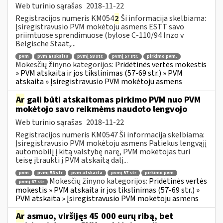
Web turinio sąrašas
2018-11-22
Registracijos numeris KM054
2
Ši informacija skelbiama:
Įsiregistravusio PVM mokėtoju asmens ESTT savo
priimtuose sprendimuose (bylose C-110/94 Inzo v
Belgische Staat,...
pvm
pvm atskaita
pvmį 58 str.
pvmį 57 str.
pirkimo pvm.
Mokesčių žinyno kategorijos:
Pridėtinės vertės mokestis
» PVM atskaita ir jos tikslinimas (57-69 str.) » PVM
atskaita » Įsiregistravusio PVM mokėtoju asmens
Ar
gali būti atskaitomas pirkimo PVM nuo PVM
mokėtojo savo reikmėms naudoto lengvojo
Web turinio sąrašas
2018-11-22
Registracijos numeris KM0547 Ši informacija skelbiama:
Įsiregistravusio PVM mokėtoju asmens Patiekus lengvąjį
automobilį į kitą valstybę narę, PVM mokėtojas turi
teisę įtraukti į PVM atskaitą dalį...
pvm
pvmį 58 str
pvm atskaita
pvmį 57 str
pirkimo pvm
Mokesčių žinyno kategorijos:
Pridėtinės vertės
pvmį 67 str
mokestis » PVM atskaita ir jos tikslinimas (57-69 str.) »
PVM atskaita » Įsiregistravusio PVM mokėtoju asmens
Ar
asmuo, viršijęs 45 000 eurų ribą, bet