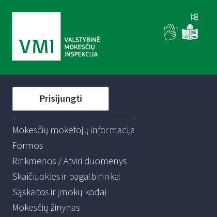
Prisijungti
Mokesčių mokėtojų informacija
Formos
Rinkmenos / Atviri duomenys
Skaičiuoklės ir pagalbininkai
Sąskaitos ir įmokų kodai
Mokesčių žinynas