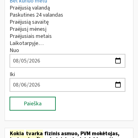
Bet kuriuo metu
Praėjusią valandą
Paskutines 24 valandas
Praėjusią savaitę
Praėjusį mėnesį
Praėjusiais metais
Laikotarpyje…
Nuo
Iki
Paieška
Kokia
tvarka
fizinis asmuo, PVM mokėtojas,