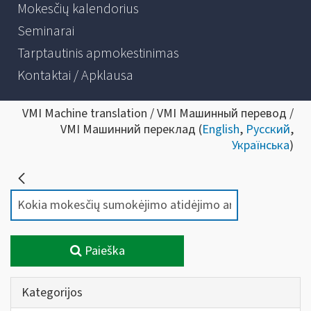
Mokesčių kalendorius
Seminarai
Tarptautinis apmokestinimas
Kontaktai / Apklausa
VMI Machine translation / VMI Машинный перевод /
VMI Машинний переклад (
English
,
Русский
,
Українська
)
Paieška
Kategorijos