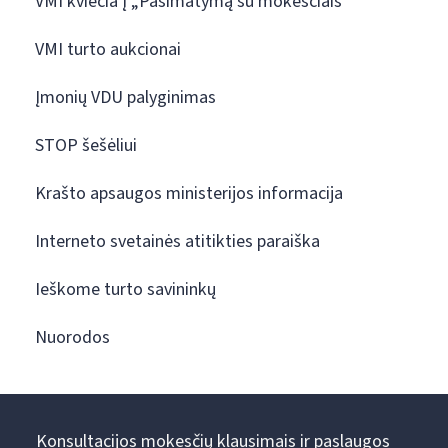
VMI kviečia į „Pasimatymą su mokesčiais“
VMI turto aukcionai
Įmonių VDU palyginimas
STOP šešėliui
Krašto apsaugos ministerijos informacija
Interneto svetainės atitikties paraiška
Ieškome turto savininkų
Nuorodos
Konsultacijos mokesčių klausimais ir paslaugos