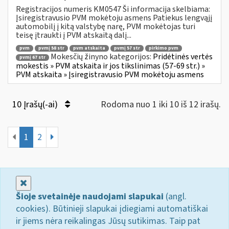
Registracijos numeris KM0547 Ši informacija skelbiama:
Įsiregistravusio PVM mokėtoju asmens Patiekus lengvąjį
automobilį į kitą valstybę narę, PVM mokėtojas turi
teisę įtraukti į PVM atskaitą dalį...
pvm
pvmį 58 str
pvm atskaita
pvmį 57 str
pirkimo pvm
Mokesčių žinyno kategorijos:
Pridėtinės vertės
pvmį 67 str
mokestis » PVM atskaita ir jos tikslinimas (57-69 str.) »
PVM atskaita » Įsiregistravusio PVM mokėtoju asmens
10 Įrašų(-ai)
Rodoma nuo 1 iki 10 iš 12 irašų.
1
2
Uždaryti
Šioje svetainėje naudojami slapukai
(angl.
cookies). Būtinieji slapukai įdiegiami automatiškai
ir jiems nėra reikalingas Jūsų sutikimas. Taip pat