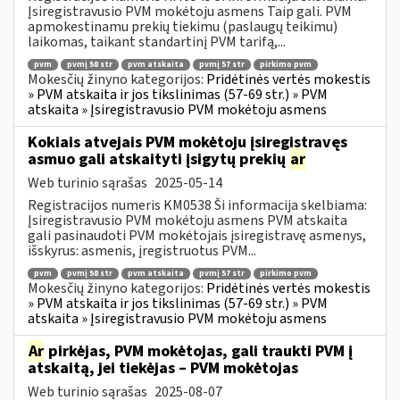
Įsiregistravusio PVM mokėtoju asmens Taip gali. PVM
apmokestinamu prekių tiekimu (paslaugų teikimu)
laikomas, taikant standartinį PVM tarifą,...
pvm
pvmį 58 str
pvm atskaita
pvmį 57 str
pirkimo pvm
Mokesčių žinyno kategorijos:
Pridėtinės vertės mokestis
» PVM atskaita ir jos tikslinimas (57-69 str.) » PVM
atskaita » Įsiregistravusio PVM mokėtoju asmens
Kokiais atvejais PVM mokėtoju įsiregistravęs
asmuo gali atskaityti įsigytų prekių
ar
Web turinio sąrašas
2025-05-14
Registracijos numeris KM0538 Ši informacija skelbiama:
Įsiregistravusio PVM mokėtoju asmens PVM atskaita
gali pasinaudoti PVM mokėtojais įsiregistravę asmenys,
išskyrus: asmenis, įregistruotus PVM...
pvm
pvmį 58 str
pvm atskaita
pvmį 57 str
pirkimo pvm
Mokesčių žinyno kategorijos:
Pridėtinės vertės mokestis
» PVM atskaita ir jos tikslinimas (57-69 str.) » PVM
atskaita » Įsiregistravusio PVM mokėtoju asmens
Ar
pirkėjas, PVM mokėtojas, gali traukti PVM į
atskaitą, jei tiekėjas – PVM mokėtojas
Web turinio sąrašas
2025-08-07