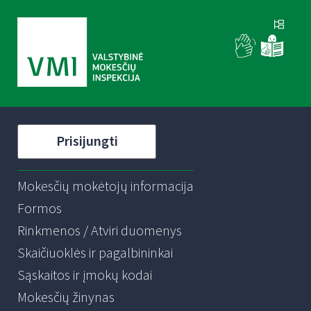
Prisijungti
Mokesčių mokėtojų informacija
Formos
Rinkmenos / Atviri duomenys
Skaičiuoklės ir pagalbininkai
Sąskaitos ir įmokų kodai
Mokesčių žinynas