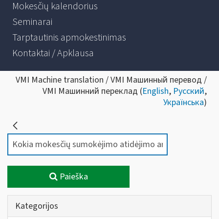
Mokesčių kalendorius
Seminarai
Tarptautinis apmokestinimas
Kontaktai / Apklausa
VMI Machine translation / VMI Машинный перевод /
VMI Машинний переклад (
English
,
Русский
,
Українська
)
Paieška
Kategorijos