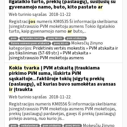
ilgalaikio turto, prekių (paslaugų), susijusių su
gyvenamojo namo, buto, kito pastato
ar
Web turinio sąrašas
2018-11-22
Registraci
jos
numeris KM0535 Ši informacija skelbiama:
Įsiregistravusio PVM mokėtoju asmens Tokio ilgalaikio
turto, kaip gyvenamojo namo
ar
buto,...
pvm
ilgalaikis turtas
pvmį 58 str
pvm atskaita
Mokesčių žinyno
fizinio asmens pvm atskaita
pvmį 61 str
kategorijos:
Pridėtinės vertės mokestis » PVM atskaita ir
jos tikslinimas (57-69 str.) » PVM atskaita »
Įsiregistravusio PVM mokėtoju asmens
Kokia
tvarka
į PVM atskaitą įtraukiama
pirkimo PVM suma, išskirta PVM
sąskaitoje...faktūroje tokių įsigytų prekių
(paslaugų), už kurias buvo sumokėtas avansas
ir
įtraukta
Web turinio sąrašas
2018-11-22
Registracijos numeris KM0556 Ši informacija skelbiama:
Įsiregistravusio PVM mokėtoju asmens PVM mokėtojas,
prekių (paslaugų) pardavėjas, gavęs iš prekių (paslaugų)
pirkėjo avansą, nuo kurio jis...
Mokesčių žinyno
pvm
reikalavimai
pvm atskaita
pvmį 64 str