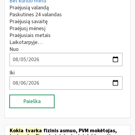
Bet kuriuo metu
Praėjusią valandą
Paskutines 24 valandas
Praėjusią savaitę
Praėjusį mėnesį
Praėjusiais metais
Laikotarpyje…
Nuo
Iki
Paieška
Kokia
tvarka
fizinis asmuo, PVM mokėtojas,