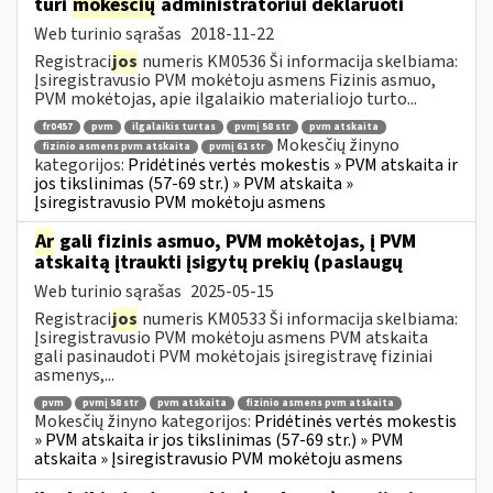
turi
mokesčių
administratoriui deklaruoti
Web turinio sąrašas
2018-11-22
Registraci
jos
numeris KM0536 Ši informacija skelbiama:
Įsiregistravusio PVM mokėtoju asmens Fizinis asmuo,
PVM mokėtojas, apie ilgalaikio materialiojo turto...
fr0457
pvm
ilgalaikis turtas
pvmį 58 str
pvm atskaita
Mokesčių žinyno
fizinio asmens pvm atskaita
pvmį 61 str
kategorijos:
Pridėtinės vertės mokestis » PVM atskaita ir
jos tikslinimas (57-69 str.) » PVM atskaita »
Įsiregistravusio PVM mokėtoju asmens
Ar
gali fizinis asmuo, PVM mokėtojas, į PVM
atskaitą įtraukti įsigytų prekių (paslaugų
Web turinio sąrašas
2025-05-15
Registraci
jos
numeris KM0533 Ši informacija skelbiama:
Įsiregistravusio PVM mokėtoju asmens PVM atskaita
gali pasinaudoti PVM mokėtojais įsiregistravę fiziniai
asmenys,...
pvm
pvmį 58 str
pvm atskaita
fizinio asmens pvm atskaita
Mokesčių žinyno kategorijos:
Pridėtinės vertės mokestis
» PVM atskaita ir jos tikslinimas (57-69 str.) » PVM
atskaita » Įsiregistravusio PVM mokėtoju asmens