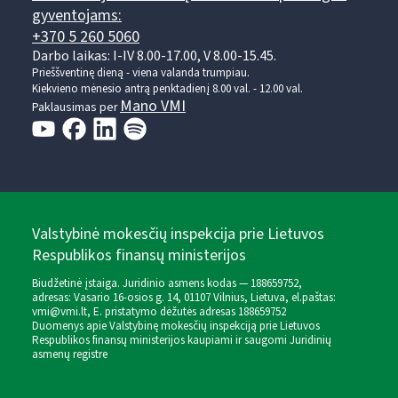
gyventojams:
+370 5 260 5060
Darbo laikas: I-IV 8.00-17.00, V 8.00-15.45.
Prieššventinę dieną - viena valanda trumpiau.
Kiekvieno mėnesio antrą penktadienį 8.00 val. - 12.00 val.
Mano VMI
Paklausimas per
Valstybinė mokesčių inspekcija prie Lietuvos
Respublikos finansų ministerijos
Biudžetinė įstaiga. Juridinio asmens kodas — 188659752,
adresas: Vasario 16-osios g. 14, 01107 Vilnius, Lietuva, el.paštas:
vmi@vmi.lt
, E. pristatymo dėžutės adresas 188659752
Duomenys apie Valstybinę mokesčių inspekciją prie Lietuvos
Respublikos finansų ministerijos kaupiami ir saugomi Juridinių
asmenų registre