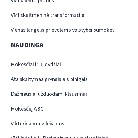
VMI kliento profilis
VMI skaitmeninė transformacija
Vienas langelis prievolėms valstybei sumokėti
NAUDINGA
Mokesčiai ir jų dydžiai
Atsiskaitymas grynaisiais pinigais
Dažniausiai užduodami klausimai
Mokesčių ABC
Viktorina moksleiviams