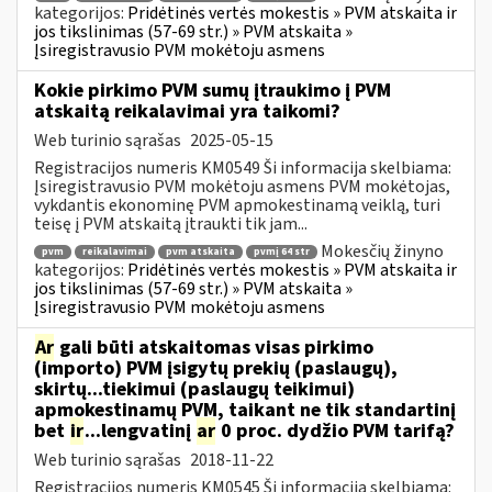
kategorijos:
Pridėtinės vertės mokestis » PVM atskaita ir
jos tikslinimas (57-69 str.) » PVM atskaita »
Įsiregistravusio PVM mokėtoju asmens
Kokie pirkimo PVM sumų įtraukimo į PVM
atskaitą reikalavimai yra taikomi?
Web turinio sąrašas
2025-05-15
Registracijos numeris KM0549 Ši informacija skelbiama:
Įsiregistravusio PVM mokėtoju asmens PVM mokėtojas,
vykdantis ekonominę PVM apmokestinamą veiklą, turi
teisę į PVM atskaitą įtraukti tik jam...
Mokesčių žinyno
pvm
reikalavimai
pvm atskaita
pvmį 64 str
kategorijos:
Pridėtinės vertės mokestis » PVM atskaita ir
jos tikslinimas (57-69 str.) » PVM atskaita »
Įsiregistravusio PVM mokėtoju asmens
Ar
gali būti atskaitomas visas pirkimo
(importo) PVM įsigytų prekių (paslaugų),
skirtų...tiekimui (paslaugų teikimui)
apmokestinamų PVM, taikant ne tik standartinį
bet
ir
...lengvatinį
ar
0 proc. dydžio PVM tarifą?
Web turinio sąrašas
2018-11-22
Registracijos numeris KM0545 Ši informacija skelbiama: