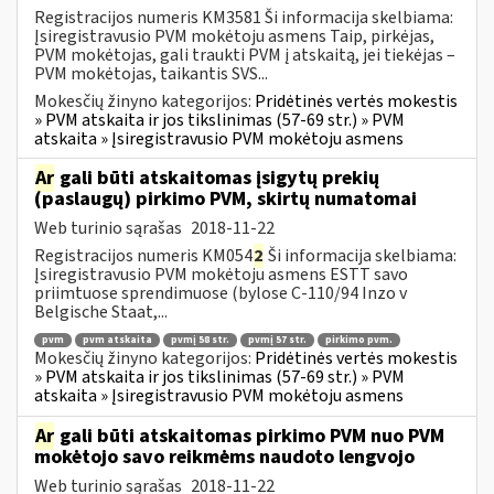
Registracijos numeris KM3581 Ši informacija skelbiama:
Įsiregistravusio PVM mokėtoju asmens Taip, pirkėjas,
PVM mokėtojas, gali traukti PVM į atskaitą, jei tiekėjas –
PVM mokėtojas, taikantis SVS...
Mokesčių žinyno kategorijos:
Pridėtinės vertės mokestis
» PVM atskaita ir jos tikslinimas (57-69 str.) » PVM
atskaita » Įsiregistravusio PVM mokėtoju asmens
Ar
gali būti atskaitomas įsigytų prekių
(paslaugų) pirkimo PVM, skirtų numatomai
Web turinio sąrašas
2018-11-22
Registracijos numeris KM054
2
Ši informacija skelbiama:
Įsiregistravusio PVM mokėtoju asmens ESTT savo
priimtuose sprendimuose (bylose C-110/94 Inzo v
Belgische Staat,...
pvm
pvm atskaita
pvmį 58 str.
pvmį 57 str.
pirkimo pvm.
Mokesčių žinyno kategorijos:
Pridėtinės vertės mokestis
» PVM atskaita ir jos tikslinimas (57-69 str.) » PVM
atskaita » Įsiregistravusio PVM mokėtoju asmens
Ar
gali būti atskaitomas pirkimo PVM nuo PVM
mokėtojo savo reikmėms naudoto lengvojo
Web turinio sąrašas
2018-11-22