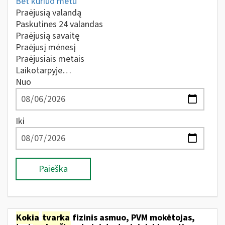
Bet kuriuo metu
Praėjusią valandą
Paskutines 24 valandas
Praėjusią savaitę
Praėjusį mėnesį
Praėjusiais metais
Laikotarpyje…
Nuo
Iki
Paieška
Kokia
tvarka
fizinis asmuo, PVM mokėtojas,