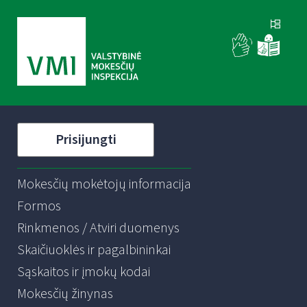
Prisijungti
Mokesčių mokėtojų informacija
Formos
Rinkmenos / Atviri duomenys
Skaičiuoklės ir pagalbininkai
Sąskaitos ir įmokų kodai
Mokesčių žinynas