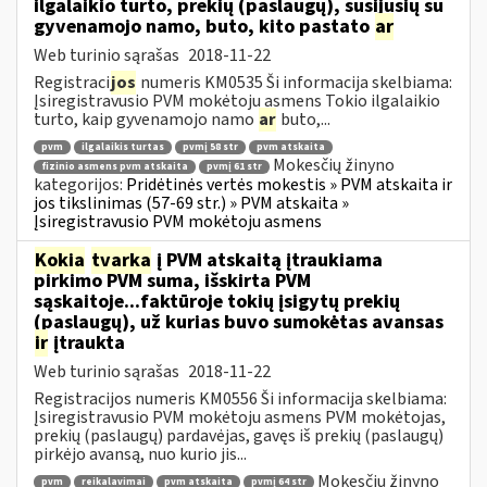
ilgalaikio turto, prekių (paslaugų), susijusių su
gyvenamojo namo, buto, kito pastato
ar
Web turinio sąrašas
2018-11-22
Registraci
jos
numeris KM0535 Ši informacija skelbiama:
Įsiregistravusio PVM mokėtoju asmens Tokio ilgalaikio
turto, kaip gyvenamojo namo
ar
buto,...
pvm
ilgalaikis turtas
pvmį 58 str
pvm atskaita
Mokesčių žinyno
fizinio asmens pvm atskaita
pvmį 61 str
kategorijos:
Pridėtinės vertės mokestis » PVM atskaita ir
jos tikslinimas (57-69 str.) » PVM atskaita »
Įsiregistravusio PVM mokėtoju asmens
Kokia
tvarka
į PVM atskaitą įtraukiama
pirkimo PVM suma, išskirta PVM
sąskaitoje...faktūroje tokių įsigytų prekių
(paslaugų), už kurias buvo sumokėtas avansas
ir
įtraukta
Web turinio sąrašas
2018-11-22
Registracijos numeris KM0556 Ši informacija skelbiama:
Įsiregistravusio PVM mokėtoju asmens PVM mokėtojas,
prekių (paslaugų) pardavėjas, gavęs iš prekių (paslaugų)
pirkėjo avansą, nuo kurio jis...
Mokesčių žinyno
pvm
reikalavimai
pvm atskaita
pvmį 64 str