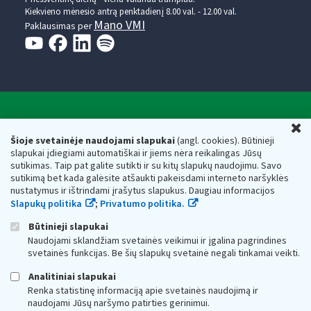
Kiekvieno mėnesio antrą penktadienį 8.00 val. - 12.00 val.
Mano VMI
Paklausimas per
Valstybinė mokesčių inspekcija prie Lietuvos
U
Respublikos finansų ministerijos
Šioje svetainėje naudojami slapukai
(angl. cookies). Būtinieji
slapukai įdiegiami automatiškai ir jiems nėra reikalingas Jūsų
Biudžetinė įstaiga. Juridinio asmens kodas — 188659752,
sutikimas. Taip pat galite sutikti ir su kitų slapukų naudojimu. Savo
adresas: Vasario 16-osios g. 14, 01107 Vilnius, Lietuva, el.paštas:
sutikimą bet kada galėsite atšaukti pakeisdami interneto naršyklės
vmi@vmi.lt
, E. pristatymo dėžutės adresas 188659752
nustatymus ir ištrindami įrašytus slapukus. Daugiau informacijos
Duomenys apie Valstybinę mokesčių inspekciją prie Lietuvos
Slapukų politika
;
Privatumo politika.
Respublikos finansų ministerijos kaupiami ir saugomi Juridinių
asmenų registre
Būtinieji slapukai
Naudojami sklandžiam svetainės veikimui ir įgalina pagrindines
svetainės funkcijas. Be šių slapukų svetainė negali tinkamai veikti.
Analitiniai slapukai
Renka statistinę informaciją apie svetainės naudojimą ir
naudojami Jūsų naršymo patirties gerinimui.