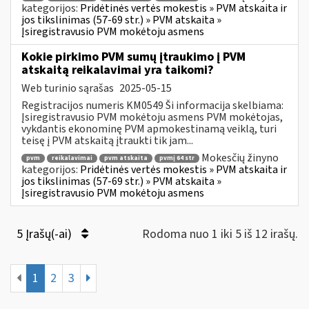
kategorijos:
Pridėtinės vertės mokestis » PVM atskaita ir
jos tikslinimas (57-69 str.) » PVM atskaita »
Įsiregistravusio PVM mokėtoju asmens
Kokie pirkimo PVM sumų įtraukimo į PVM
atskaitą reikalavimai yra taikomi?
Web turinio sąrašas
2025-05-15
Registracijos numeris KM0549 Ši informacija skelbiama:
Įsiregistravusio PVM mokėtoju asmens PVM mokėtojas,
vykdantis ekonominę PVM apmokestinamą veiklą, turi
teisę į PVM atskaitą įtraukti tik jam...
Mokesčių žinyno
pvm
reikalavimai
pvm atskaita
pvmį 64 str
kategorijos:
Pridėtinės vertės mokestis » PVM atskaita ir
jos tikslinimas (57-69 str.) » PVM atskaita »
Įsiregistravusio PVM mokėtoju asmens
5 Įrašų(-ai)
Rodoma nuo 1 iki 5 iš 12 irašų.
1
2
3