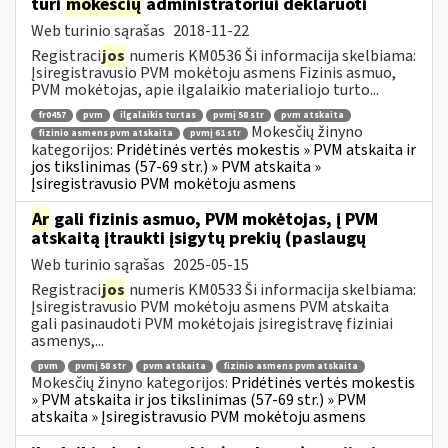
turi
mokesčių
administratoriui deklaruoti
Web turinio sąrašas
2018-11-22
Registraci
jos
numeris KM0536 Ši informacija skelbiama:
Įsiregistravusio PVM mokėtoju asmens Fizinis asmuo,
PVM mokėtojas, apie ilgalaikio materialiojo turto...
fr0457
pvm
ilgalaikis turtas
pvmį 58 str
pvm atskaita
Mokesčių žinyno
fizinio asmens pvm atskaita
pvmį 61 str
kategorijos:
Pridėtinės vertės mokestis » PVM atskaita ir
jos tikslinimas (57-69 str.) » PVM atskaita »
Įsiregistravusio PVM mokėtoju asmens
Ar
gali fizinis asmuo, PVM mokėtojas, į PVM
atskaitą įtraukti įsigytų prekių (paslaugų
Web turinio sąrašas
2025-05-15
Registraci
jos
numeris KM0533 Ši informacija skelbiama:
Įsiregistravusio PVM mokėtoju asmens PVM atskaita
gali pasinaudoti PVM mokėtojais įsiregistravę fiziniai
asmenys,...
pvm
pvmį 58 str
pvm atskaita
fizinio asmens pvm atskaita
Mokesčių žinyno kategorijos:
Pridėtinės vertės mokestis
» PVM atskaita ir jos tikslinimas (57-69 str.) » PVM
atskaita » Įsiregistravusio PVM mokėtoju asmens