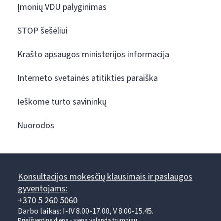
Įmonių VDU palyginimas
STOP šešėliui
Krašto apsaugos ministerijos informacija
Interneto svetainės atitikties paraiška
Ieškome turto savininkų
Nuorodos
Konsultacijos mokesčių klausimais ir paslaugos
gyventojams:
+370 5 260 5060
Darbo laikas: I-IV 8.00-17.00, V 8.00-15.45.
Prieššventinę dieną - viena valanda trumpiau.