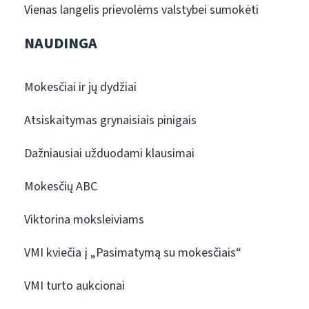
Vienas langelis prievolėms valstybei sumokėti
NAUDINGA
Mokesčiai ir jų dydžiai
Atsiskaitymas grynaisiais pinigais
Dažniausiai užduodami klausimai
Mokesčių ABC
Viktorina moksleiviams
VMI kviečia į „Pasimatymą su mokesčiais“
VMI turto aukcionai