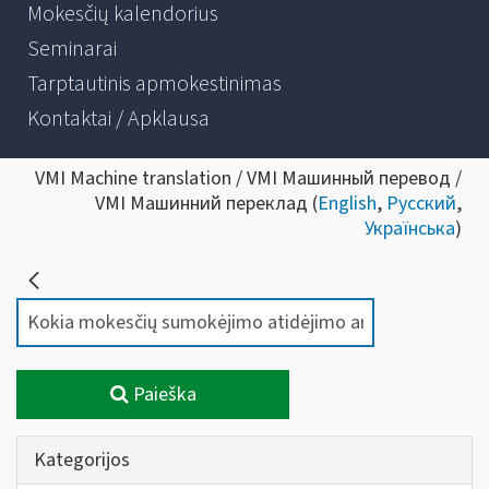
Mokesčių kalendorius
Seminarai
Tarptautinis apmokestinimas
Kontaktai / Apklausa
VMI Machine translation / VMI Машинный перевод /
VMI Машинний переклад (
English
,
Русский
,
Українська
)
Paieška
Kategorijos