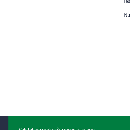
Ie
Nu
Valstybinė mokesčių inspekcija prie