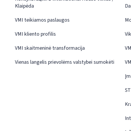
Klaipėda
Da
VMI teikiamos paslaugos
Mo
VMI kliento profilis
Vi
VMI skaitmeninė transformacija
VM
Vienas langelis prievolėms valstybei sumokėti
VM
Įm
ST
Kr
In