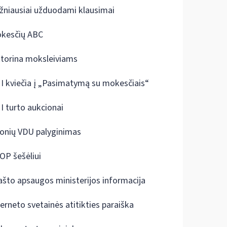
žniausiai užduodami klausimai
kesčių ABC
ktorina moksleiviams
I kviečia į „Pasimatymą su mokesčiais“
I turto aukcionai
onių VDU palyginimas
OP šešėliui
ašto apsaugos ministerijos informacija
terneto svetainės atitikties paraiška