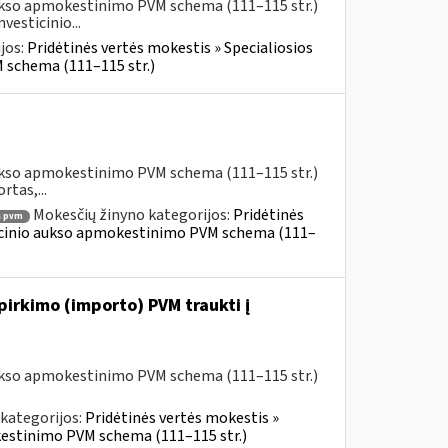
aukso apmokestinimo PVM schema (111–115 str.)
esticinio...
jos:
Pridėtinės vertės mokestis » Specialiosios
 schema (111–115 str.)
aukso apmokestinimo PVM schema (111–115 str.)
rtas,...
Mokesčių žinyno kategorijos:
Pridėtinės
 pvm
ticinio aukso apmokestinimo PVM schema (111–
 pirkimo (importo) PVM traukti į
aukso apmokestinimo PVM schema (111–115 str.)
kategorijos:
Pridėtinės vertės mokestis »
kestinimo PVM schema (111–115 str.)