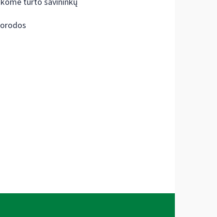
škome turto savininkų
orodos