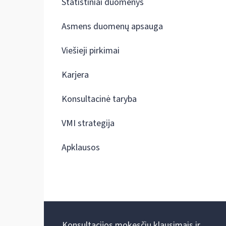
Statistiniai duomenys
Asmens duomenų apsauga
Viešieji pirkimai
Karjera
Konsultacinė taryba
VMI strategija
Apklausos
Konsultacijos mokesčių klausimais ir