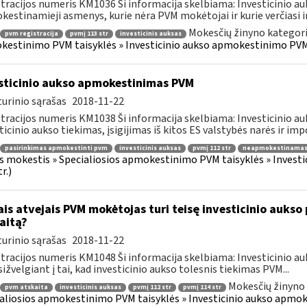
tracijos numeris KM1036 Ši informacija skelbiama: Investicinio 
estinamieji asmenys, kurie nėra PVM mokėtojai ir kurie verčiasi inv
Mokesčių žinyno kategori
pvm registracija
pvmį 113 str
investicinis auksas
estinimo PVM taisyklės » Investicinio aukso apmokestinimo PVM
sticinio aukso apmokestinimas PVM
urinio sąrašas
2018-11-22
tracijos numeris KM1038 Ši informacija skelbiama: Investicinio 
ticinio aukso tiekimas, įsigijimas iš kitos ES valstybės narės ir impo
pasirinkimas apmokestinti pvm
investicinis auksas
pvmį 112 str
neapmokestinamas
s mokestis » Specialiosios apmokestinimo PVM taisyklės » Inves
r.)
ais atvejais PVM mokėtojas turi teisę investicinio aukso
aitą?
urinio sąrašas
2018-11-22
tracijos numeris KM1048 Ši informacija skelbiama: Investicinio 
ižvelgiant į tai, kad investicinio aukso tolesnis tiekimas PVM...
Mokesčių žinyno 
pvm atskaita
investicinis auksas
pvmį 112 str
pvmį 114 str
aliosios apmokestinimo PVM taisyklės » Investicinio aukso apmo