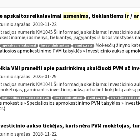
e apskaitos reikalavimai
asmenims
, tiekiantiems
ir
/
ar
urinio sąrašas
2018-11-22
tracijos numeris KM1045 Ši informacija skelbiama: Investicinio 
estinamieji asmenys, tiekiantys, įsigyjantys iš kitos valstybės nar
Mokesčių žinyno kate
apskaitos reikalavimai
investicinis auksas
pvmį 115 str
aliosios apmokestinimo PVM taisyklės » Investicinio aukso apmo
ikia VMI pranešti apie pasirinkimą skaičiuoti PVM už inv
urinio sąrašas
2025-01-29
tracijos numeris KM1041 Ši informacija skelbiama: Investicinio 
okėtojas, gaminantis investicinį auksą arba bet kokį kitą auksą per
pasirinkimas apmokestinti pvm
investicinis auksas
pvmį 112 str
pranešimas dėl pas
s mokestis » Specialiosios apmokestinimo PVM taisyklės » Inves
r.)
vesticinio aukso tiekėjas, kuris nėra PVM mokėtojas, turi
urinio sąrašas
2018-11-22