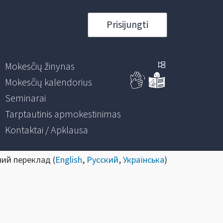
Prisijungti
Mokesčių žinynas
Mokesčių kalendorius
Seminarai
Tarptautinis apmokestinimas
Kontaktai / Apklausa
ний переклад (
English
,
Русский
,
Українська
)