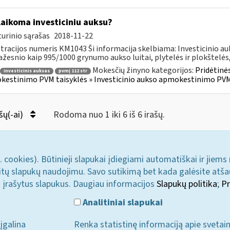
laikoma investiciniu auksu?
urinio sąrašas
2018-11-22
tracijos numeris KM1043 Ši informacija skelbiama: Investicinio 
žesnio kaip 995/1000 grynumo aukso luitai, plytelės ir plokštelės,.
Mokesčių žinyno kategorijos:
Pridėtinės
investicinis auksas
pvmį 112 str
estinimo PVM taisyklės » Investicinio aukso apmokestinimo PVM
šų(-ai)
Rodoma nuo 1 iki 6 iš 6 irašų.
. cookies). Būtinieji slapukai įdiegiami automatiškai ir jiems
u kitų slapukų naudojimu. Savo sutikimą bet kada galėsite atš
i įrašytus slapukus. Daugiau informacijos
Slapukų politika
;
Pr
Analitiniai slapukai
įgalina
Renka statistinę informaciją apie svetai