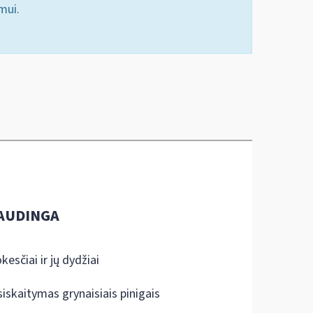
mui.
AUDINGA
kesčiai ir jų dydžiai
siskaitymas grynaisiais pinigais