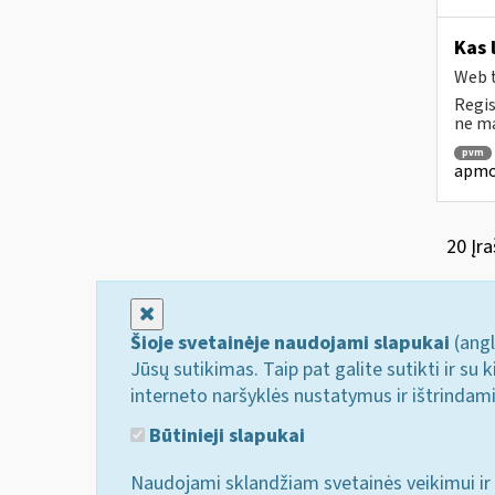
Kas 
Web t
Regis
ne ma
pvm
apmok
20 Įra
Uždaryti
Šioje svetainėje naudojami slapukai
(angl
Jūsų sutikimas. Taip pat galite sutikti ir s
interneto naršyklės nustatymus ir ištrindam
Būtinieji slapukai
Naudojami sklandžiam svetainės veikimui ir 