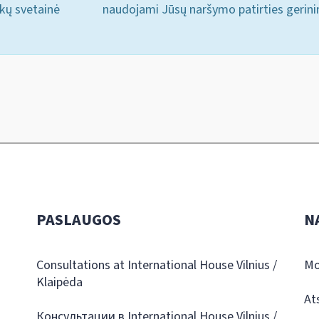
ukų svetainė
naudojami Jūsų naršymo patirties gerini
PASLAUGOS
N
Consultations at International House Vilnius /
Mo
Klaipėda
At
Консультации в International House Vilnius /