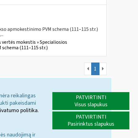
aukso apmokestinimo PVM schema (111–115 str.)
..
 vertės mokestis » Specialiosios
 schema (111–115 str.)
1
 nėra reikalingas
PATVIRTINTI
aukti pakeisdami
Visus slapukus
ivatumo politika.
PATVIRTINTI
Pasirinktus slapukus
nės naudojimą ir