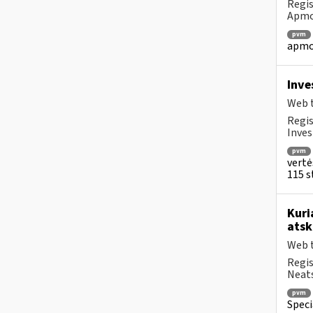
Regis
Apmok
pvm
apmok
Inve
Web t
Regis
Inves
pvm
vertė
115 st
Kuri
atsk
Web t
Regis
Neats
pvm
Speci