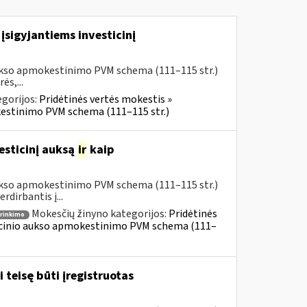
įsigyjantiems investicinį
aukso apmokestinimo PVM schema (111–115 str.)
ės,...
gorijos:
Pridėtinės vertės mokestis »
kestinimo PVM schema (111–115 str.)
esticinį auksą
ir
kaip
aukso apmokestinimo PVM schema (111–115 str.)
dirbantis į...
Mokesčių žinyno kategorijos:
Pridėtinės
irinkimo
ticinio aukso apmokestinimo PVM schema (111–
 teisę būti įregistruotas