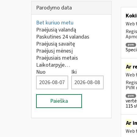
Parodymo data
Koki
Bet kuriuo metu
Web t
Praėjusią valandą
Regis
Paskutines 24 valandas
Apmok
Praėjusią savaitę
pvm
Speci
Praėjusį mėnesį
Praėjusiais metais
Laikotarpyje…
Ar
re
Nuo
Iki
Web t
Regis
PVM m
pvm
Paieška
vertė
115 st
Ar
in
Web t