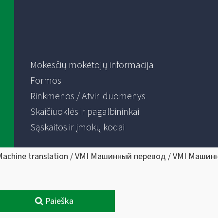
Mokesčių mokėtojų informacija
Formos
Rinkmenos / Atviri duomenys
Skaičiuoklės ir pagalbininkai
Sąskaitos ir įmokų kodai
Machine translation / VMI Машинный перевод / VMI Машин
Paieška