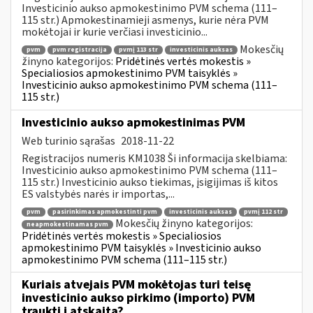
Investicinio aukso apmokestinimo PVM schema (111–
115 str.) Apmokestinamieji asmenys, kurie nėra PVM
mokėtojai ir kurie verčiasi investicinio...
Mokesčių
pvm
pvm registracija
pvmį 113 str
investicinis auksas
žinyno kategorijos:
Pridėtinės vertės mokestis »
Specialiosios apmokestinimo PVM taisyklės »
Investicinio aukso apmokestinimo PVM schema (111–
115 str.)
Investicinio aukso apmokestinimas PVM
Web turinio sąrašas
2018-11-22
Registracijos numeris KM1038 Ši informacija skelbiama:
Investicinio aukso apmokestinimo PVM schema (111–
115 str.) Investicinio aukso tiekimas, įsigijimas iš kitos
ES valstybės narės ir importas,...
pvm
pasirinkimas apmokestinti pvm
investicinis auksas
pvmį 112 str
Mokesčių žinyno kategorijos:
neapmokestinamas pvm
Pridėtinės vertės mokestis » Specialiosios
apmokestinimo PVM taisyklės » Investicinio aukso
apmokestinimo PVM schema (111–115 str.)
Kuriais atvejais PVM mokėtojas turi teisę
investicinio aukso pirkimo (importo) PVM
traukti į atskaitą?