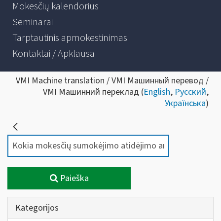
Mokesčių kalendorius
Seminarai
Tarptautinis apmokestinimas
Kontaktai / Apklausa
VMI Machine translation / VMI Машинный перевод /
VMI Машинний переклад (
English
,
Русский
,
Українська
)
Paieška
Kategorijos