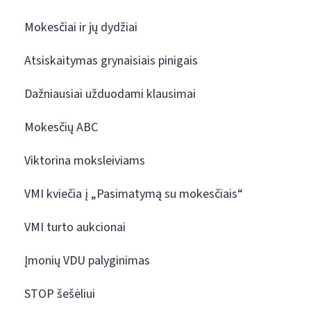
Mokesčiai ir jų dydžiai
Atsiskaitymas grynaisiais pinigais
Dažniausiai užduodami klausimai
Mokesčių ABC
Viktorina moksleiviams
VMI kviečia į „Pasimatymą su mokesčiais“
VMI turto aukcionai
Įmonių VDU palyginimas
STOP šešėliui