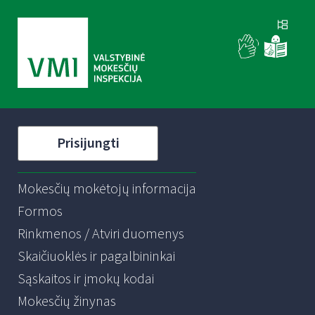
Prisijungti
Mokesčių mokėtojų informacija
Formos
Rinkmenos / Atviri duomenys
Skaičiuoklės ir pagalbininkai
Sąskaitos ir įmokų kodai
Mokesčių žinynas