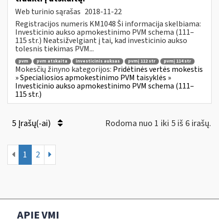
Web turinio sąrašas
2018-11-22
Registracijos numeris KM1048 Ši informacija skelbiama:
Investicinio aukso apmokestinimo PVM schema (111–
115 str.) Neatsižvelgiant į tai, kad investicinio aukso
tolesnis tiekimas PVM...
pvm
pvm atskaita
investicinis auksas
pvmį 112 str
pvmį 114 str
Mokesčių žinyno kategorijos:
Pridėtinės vertės mokestis
» Specialiosios apmokestinimo PVM taisyklės »
Investicinio aukso apmokestinimo PVM schema (111–
115 str.)
5 Įrašų(-ai)
Rodoma nuo 1 iki 5 iš 6 irašų.
1
2
APIE VMI