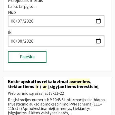
Praėjusiais metais
Laikotarpyje…
Nuo
Iki
Paieška
Kokie apskaitos reikalavimai
asmenims
,
tiekiantiems
ir
/
ar
įsigyjantiems investicinį
Web turinio sąrašas
2018-11-22
Registracijos numeris KM1045 Ši informacija skelbiama:
Investicinio aukso apmokestinimo PVM schema (111–
115 str.) Apmokestinamieji asmenys, tiekiantys,
įsigyjantys iš kitos valstybės narės,...