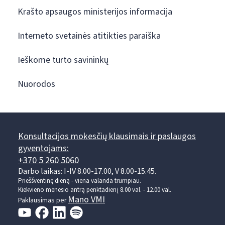
Krašto apsaugos ministerijos informacija
Interneto svetainės atitikties paraiška
Ieškome turto savininkų
Nuorodos
Konsultacijos mokesčių klausimais ir paslaugos
gyventojams:
+370 5 260 5060
Darbo laikas: I-IV 8.00-17.00, V 8.00-15.45.
Prieššventinę dieną - viena valanda trumpiau.
Kiekvieno mėnesio antrą penktadienį 8.00 val. - 12.00 val.
Mano VMI
Paklausimas per