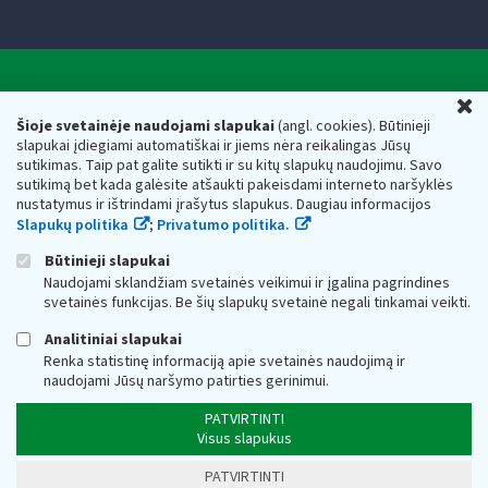
Valstybinė mokesčių inspekcija prie Lietuvos
U
Respublikos finansų ministerijos
Šioje svetainėje naudojami slapukai
(angl. cookies). Būtinieji
slapukai įdiegiami automatiškai ir jiems nėra reikalingas Jūsų
Biudžetinė įstaiga. Juridinio asmens kodas — 188659752,
sutikimas. Taip pat galite sutikti ir su kitų slapukų naudojimu. Savo
adresas: Vasario 16-osios g. 14, 01107 Vilnius, Lietuva, el.paštas:
sutikimą bet kada galėsite atšaukti pakeisdami interneto naršyklės
vmi@vmi.lt
, E. pristatymo dėžutės adresas 188659752
nustatymus ir ištrindami įrašytus slapukus. Daugiau informacijos
Duomenys apie Valstybinę mokesčių inspekciją prie Lietuvos
Slapukų politika
;
Privatumo politika.
Respublikos finansų ministerijos kaupiami ir saugomi Juridinių
asmenų registre
Būtinieji slapukai
Naudojami sklandžiam svetainės veikimui ir įgalina pagrindines
svetainės funkcijas. Be šių slapukų svetainė negali tinkamai veikti.
Analitiniai slapukai
Renka statistinę informaciją apie svetainės naudojimą ir
naudojami Jūsų naršymo patirties gerinimui.
PATVIRTINTI
Visus slapukus
PATVIRTINTI