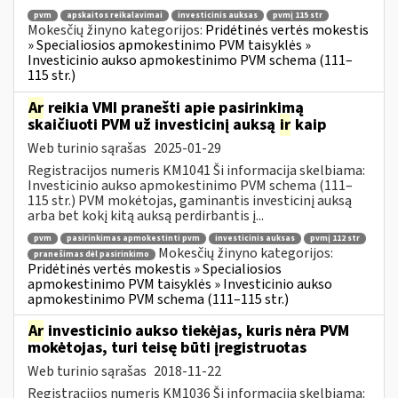
pvm
apskaitos reikalavimai
investicinis auksas
pvmį 115 str
Mokesčių žinyno kategorijos:
Pridėtinės vertės mokestis
» Specialiosios apmokestinimo PVM taisyklės »
Investicinio aukso apmokestinimo PVM schema (111–
115 str.)
Ar
reikia VMI pranešti apie pasirinkimą
skaičiuoti PVM už investicinį auksą
ir
kaip
Web turinio sąrašas
2025-01-29
Registracijos numeris KM1041 Ši informacija skelbiama:
Investicinio aukso apmokestinimo PVM schema (111–
115 str.) PVM mokėtojas, gaminantis investicinį auksą
arba bet kokį kitą auksą perdirbantis į...
pvm
pasirinkimas apmokestinti pvm
investicinis auksas
pvmį 112 str
Mokesčių žinyno kategorijos:
pranešimas dėl pasirinkimo
Pridėtinės vertės mokestis » Specialiosios
apmokestinimo PVM taisyklės » Investicinio aukso
apmokestinimo PVM schema (111–115 str.)
Ar
investicinio aukso tiekėjas, kuris nėra PVM
mokėtojas, turi teisę būti įregistruotas
Web turinio sąrašas
2018-11-22
Registracijos numeris KM1036 Ši informacija skelbiama: