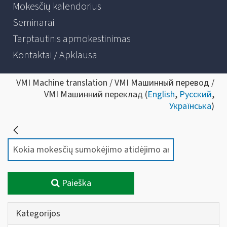
Mokesčių kalendorius
Seminarai
Tarptautinis apmokestinimas
Kontaktai / Apklausa
VMI Machine translation / VMI Машинный перевод /
VMI Машинний переклад (
English
,
Русский
,
Українська
)
Paieška
Kategorijos