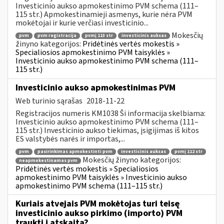
Investicinio aukso apmokestinimo PVM schema (111–
115 str.) Apmokestinamieji asmenys, kurie nėra PVM
mokėtojai ir kurie verčiasi investicinio...
Mokesčių
pvm
pvm registracija
pvmį 113 str
investicinis auksas
žinyno kategorijos:
Pridėtinės vertės mokestis »
Specialiosios apmokestinimo PVM taisyklės »
Investicinio aukso apmokestinimo PVM schema (111–
115 str.)
Investicinio aukso apmokestinimas PVM
Web turinio sąrašas
2018-11-22
Registracijos numeris KM1038 Ši informacija skelbiama:
Investicinio aukso apmokestinimo PVM schema (111–
115 str.) Investicinio aukso tiekimas, įsigijimas iš kitos
ES valstybės narės ir importas,...
pvm
pasirinkimas apmokestinti pvm
investicinis auksas
pvmį 112 str
Mokesčių žinyno kategorijos:
neapmokestinamas pvm
Pridėtinės vertės mokestis » Specialiosios
apmokestinimo PVM taisyklės » Investicinio aukso
apmokestinimo PVM schema (111–115 str.)
Kuriais atvejais PVM mokėtojas turi teisę
investicinio aukso pirkimo (importo) PVM
traukti į atskaitą?