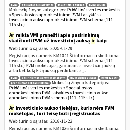
pvm
apskaitos reikalavimai
investicinis auksas
pvmį 115 str
Mokesčių žinyno kategorijos:
Pridėtinės vertės mokestis
» Specialiosios apmokestinimo PVM taisyklės »
Investicinio aukso apmokestinimo PVM schema (111–
115 str.)
Ar
reikia VMI pranešti apie pasirinkimą
skaičiuoti PVM už investicinį auksą
ir
kaip
Web turinio sąrašas
2025-01-29
Registracijos numeris KM1041 Ši informacija skelbiama:
Investicinio aukso apmokestinimo PVM schema (111–
115 str.) PVM mokėtojas, gaminantis investicinį auksą
arba bet kokį kitą auksą perdirbantis į...
pvm
pasirinkimas apmokestinti pvm
investicinis auksas
pvmį 112 str
Mokesčių žinyno kategorijos:
pranešimas dėl pasirinkimo
Pridėtinės vertės mokestis » Specialiosios
apmokestinimo PVM taisyklės » Investicinio aukso
apmokestinimo PVM schema (111–115 str.)
Ar
investicinio aukso tiekėjas, kuris nėra PVM
mokėtojas, turi teisę būti įregistruotas
Web turinio sąrašas
2018-11-22
Registracijos numeris KM1036 Ši informacija skelbiama: