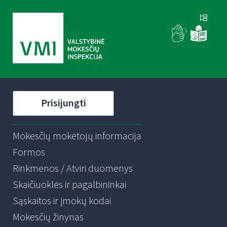
Prisijungti
Mokesčių mokėtojų informacija
Formos
Rinkmenos / Atviri duomenys
Skaičiuoklės ir pagalbininkai
Sąskaitos ir įmokų kodai
Mokesčių žinynas