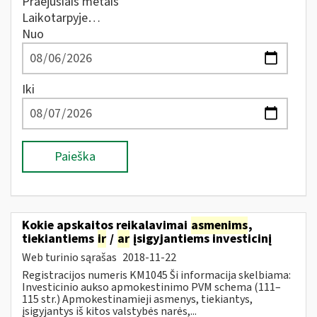
Praėjusiais metais
Laikotarpyje…
Nuo
Iki
Paieška
Kokie apskaitos reikalavimai
asmenims
,
tiekiantiems
ir
/
ar
įsigyjantiems investicinį
Web turinio sąrašas
2018-11-22
Registracijos numeris KM1045 Ši informacija skelbiama:
Investicinio aukso apmokestinimo PVM schema (111–
115 str.) Apmokestinamieji asmenys, tiekiantys,
įsigyjantys iš kitos valstybės narės,...