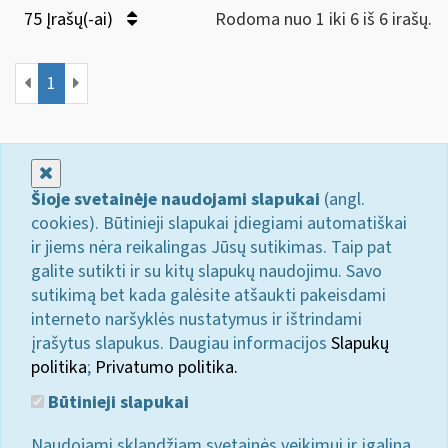
75 Įrašų(-ai)
Rodoma nuo 1 iki 6 iš 6 irašų.
1
Uždaryti
Šioje svetainėje naudojami slapukai
(angl.
cookies). Būtinieji slapukai įdiegiami automatiškai
ir jiems nėra reikalingas Jūsų sutikimas. Taip pat
galite sutikti ir su kitų slapukų naudojimu. Savo
sutikimą bet kada galėsite atšaukti pakeisdami
interneto naršyklės nustatymus ir ištrindami
įrašytus slapukus. Daugiau informacijos
Slapukų
politika
;
Privatumo politika.
Būtinieji slapukai
Naudojami sklandžiam svetainės veikimui ir įgalina