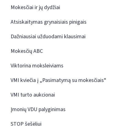
Mokesčiai ir jų dydžiai
Atsiskaitymas grynaisiais pinigais
Dažniausiai užduodami klausimai
Mokesčių ABC
Viktorina moksleiviams
VMI kviečia į „Pasimatymą su mokesčiais“
VMI turto aukcionai
Įmonių VDU palyginimas
STOP šešėliui