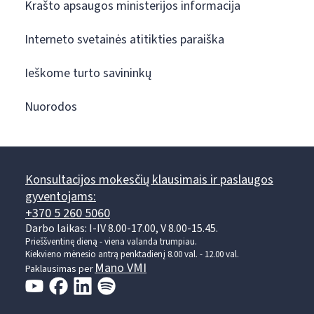
Krašto apsaugos ministerijos informacija
Interneto svetainės atitikties paraiška
Ieškome turto savininkų
Nuorodos
Konsultacijos mokesčių klausimais ir paslaugos
gyventojams:
+370 5 260 5060
Darbo laikas: I-IV 8.00-17.00, V 8.00-15.45.
Prieššventinę dieną - viena valanda trumpiau.
Kiekvieno mėnesio antrą penktadienį 8.00 val. - 12.00 val.
Mano VMI
Paklausimas per