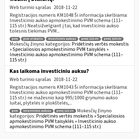
Web turinio sąrašas
2018-11-22
Registracijos numeris KM1048 Ši informacija skelbiama:
Investicinio aukso apmokestinimo PVM schema (111–
115 str.) Neatsižvelgiant į tai, kad investicinio aukso
tolesnis tiekimas PVM...
pvm
pvm atskaita
investicinis auksas
pvmį 112 str
pvmį 114 str
Mokesčių žinyno kategorijos:
Pridėtinės vertės mokestis
» Specialiosios apmokestinimo PVM taisyklės »
Investicinio aukso apmokestinimo PVM schema (111–
115 str.)
Kas laikoma investiciniu auksu?
Web turinio sąrašas
2018-11-22
Registracijos numeris KM1043 Ši informacija skelbiama:
Investicinio aukso apmokestinimo PVM schema (111–
115 str.) ne mažesnio kaip 995/1000 grynumo aukso
luitai, plytelės ir plokštelės,...
Mokesčių žinyno
pvm
investicinis auksas
pvmį 112 str
kategorijos:
Pridėtinės vertės mokestis » Specialiosios
apmokestinimo PVM taisyklės » Investicinio aukso
apmokestinimo PVM schema (111–115 str.)