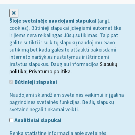
Uždaryti
Šioje svetainėje naudojami slapukai
(angl.
cookies). Būtinieji slapukai įdiegiami automatiškai
ir jiems nėra reikalingas Jūsų sutikimas. Taip pat
galite sutikti ir su kitų slapukų naudojimu. Savo
sutikimą bet kada galėsite atšaukti pakeisdami
interneto naršyklės nustatymus ir ištrindami
įrašytus slapukus. Daugiau informacijos
Slapukų
politika
;
Privatumo politika.
Būtinieji slapukai
Naudojami sklandžiam svetainės veikimui ir įgalina
pagrindines svetainės funkcijas. Be šių slapukų
svetainė negali tinkamai veikti.
Analitiniai slapukai
Renka statistinę informaciją apie svetainės