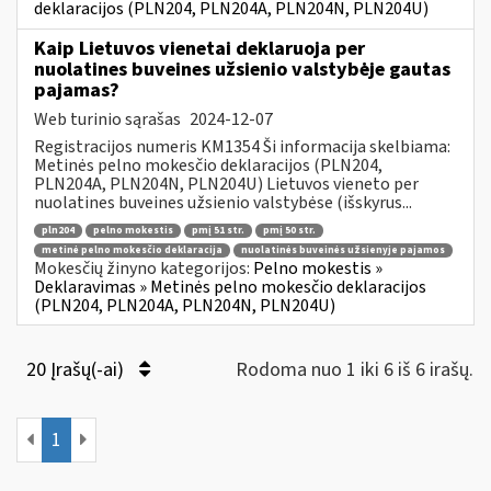
deklaracijos (PLN204, PLN204A, PLN204N, PLN204U)
Kaip Lietuvos vienetai deklaruoja per
nuolatines buveines užsienio valstybėje gautas
pajamas?
Web turinio sąrašas
2024-12-07
Registracijos numeris KM1354 Ši informacija skelbiama:
Metinės pelno mokesčio deklaracijos (PLN204,
PLN204A, PLN204N, PLN204U) Lietuvos vieneto per
nuolatines buveines užsienio valstybėse (išskyrus...
pln204
pelno mokestis
pmį 51 str.
pmį 50 str.
metinė pelno mokesčio deklaracija
nuolatinės buveinės užsienyje pajamos
Mokesčių žinyno kategorijos:
Pelno mokestis »
Deklaravimas » Metinės pelno mokesčio deklaracijos
(PLN204, PLN204A, PLN204N, PLN204U)
20 Įrašų(-ai)
Rodoma nuo 1 iki 6 iš 6 irašų.
1