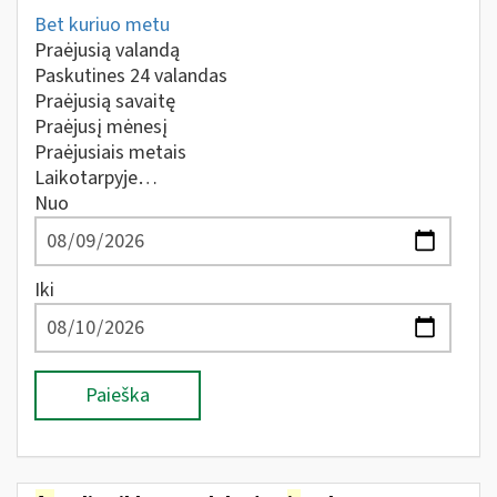
Bet kuriuo metu
Praėjusią valandą
Paskutines 24 valandas
Praėjusią savaitę
Praėjusį mėnesį
Praėjusiais metais
Laikotarpyje…
Nuo
Iki
Paieška