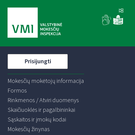
Prisijungti
Mokesčių mokėtojų informacija
Formos
Rinkmenos / Atviri duomenys
Skaičiuoklės ir pagalbininkai
Sąskaitos ir įmokų kodai
Mokesčių žinynas