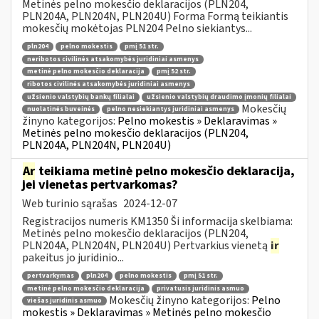
Metinės pelno mokesčio deklaracijos (PLN204,
PLN204A, PLN204N, PLN204U) Forma Formą teikiantis
mokesčių mokėtojas PLN204 Pelno siekiantys...
pln204
pelno mokestis
pmį 51 str.
neribotos civilinės atsakomybės juridiniai asmenys
metinė pelno mokesčio deklaracija
pmį 52 str.
ribotos civilinės atsakomybės juridiniai asmenys
užsienio valstybių bankų filialai
užsienio valstybių draudimo įmonių filialai
Mokesčių
nuolatinės buveinės
pelno nesiekiantys juridiniai asmenys
žinyno kategorijos:
Pelno mokestis » Deklaravimas »
Metinės pelno mokesčio deklaracijos (PLN204,
PLN204A, PLN204N, PLN204U)
Ar
teikiama metinė pelno mokesčio deklaracija,
jei vienetas pertvarkomas?
Web turinio sąrašas
2024-12-07
Registracijos numeris KM1350 Ši informacija skelbiama:
Metinės pelno mokesčio deklaracijos (PLN204,
PLN204A, PLN204N, PLN204U) Pertvarkius vienetą
ir
pakeitus jo juridinio...
pertvarkymas
pln204
pelno mokestis
pmį 51 str.
metinė pelno mokesčio deklaracija
privatusis juridinis asmuo
Mokesčių žinyno kategorijos:
Pelno
viešas juridinis asmuo
mokestis » Deklaravimas » Metinės pelno mokesčio