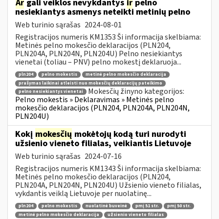
Ar
gali veiklos nevykdantys
ir
pelno
nesiekiantys asmenys neteikti metinių pelno
Web turinio sąrašas
2024-08-01
Registracijos numeris KM1353 Ši informacija skelbiama:
Metinės pelno mokesčio deklaracijos (PLN204,
PLN204A, PLN204N, PLN204U) Pelno nesiekiantys
vienetai (toliau – PNV) pelno mokestį deklaruoja...
pln204
pelno mokestis
metinė pelno mokesčio deklaracija
prašymas laikinai atleisti nuo mokesčių deklaracijų pateikimo
Mokesčių žinyno kategorijos:
pelno nesiekiantys vienetai
Pelno mokestis » Deklaravimas » Metinės pelno
mokesčio deklaracijos (PLN204, PLN204A, PLN204N,
PLN204U)
Kokį
mokesčių
mokėtojų kodą turi nurodyti
užsienio vieneto filialas, veikiantis Lietuvoje
Web turinio sąrašas
2024-07-16
Registracijos numeris KM1343 Ši informacija skelbiama:
Metinės pelno mokesčio deklaracijos (PLN204,
PLN204A, PLN204N, PLN204U) Užsienio vieneto filialas,
vykdantis veiklą Lietuvoje per nuolatinę...
pln204
pelno mokestis
nuolatinė buveinė
pmį 51 str.
pmį 50 str.
metinė pelno mokesčio deklaracija
užsienio vieneto filialas