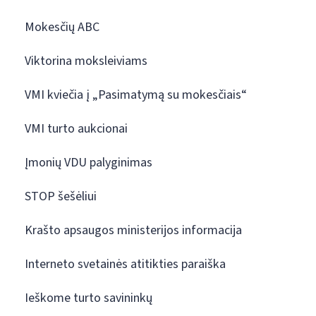
Mokesčių ABC
Viktorina moksleiviams
VMI kviečia į „Pasimatymą su mokesčiais“
VMI turto aukcionai
Įmonių VDU palyginimas
STOP šešėliui
Krašto apsaugos ministerijos informacija
Interneto svetainės atitikties paraiška
Ieškome turto savininkų