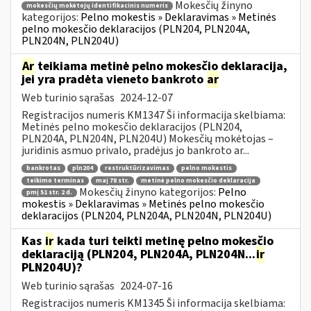
Mokesčių žinyno
mokesčių mokėtojų identifikacinis numeris
kategorijos:
Pelno mokestis » Deklaravimas » Metinės
pelno mokesčio deklaracijos (PLN204, PLN204A,
PLN204N, PLN204U)
Ar
teikiama metinė pelno mokesčio deklaracija,
jei yra pradėta vieneto bankroto
ar
Web turinio sąrašas
2024-12-07
Registracijos numeris KM1347 Ši informacija skelbiama:
Metinės pelno mokesčio deklaracijos (PLN204,
PLN204A, PLN204N, PLN204U) Mokesčių mokėtojas –
juridinis asmuo privalo, pradėjus jo bankroto ar...
bankrotas
pln204
restruktūrizavimas
pelno mokestis
teikimo terminas
maį 78 str.
metinė pelno mokesčio deklaracija
Mokesčių žinyno kategorijos:
Pelno
pmį 51 str. 2 d.
mokestis » Deklaravimas » Metinės pelno mokesčio
deklaracijos (PLN204, PLN204A, PLN204N, PLN204U)
Kas
ir
kada turi teikti metinę pelno mokesčio
deklaraciją (PLN204, PLN204A, PLN204N...
ir
PLN204U)?
Web turinio sąrašas
2024-07-16
Registracijos numeris KM1345 Ši informacija skelbiama: