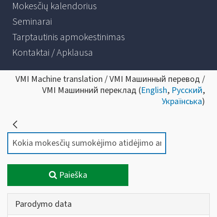
Mokesčių kalendorius
Seminarai
Tarptautinis apmokestinimas
Kontaktai / Apklausa
VMI Machine translation / VMI Машинный перевод /
VMI Машинний переклад (
English
,
Русский
,
Українська
)
Paieška
Parodymo data