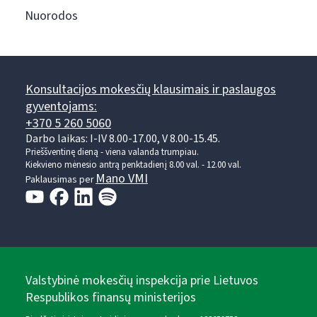
Nuorodos
Konsultacijos mokesčių klausimais ir paslaugos
gyventojams:
+370 5 260 5060
Darbo laikas: I-IV 8.00-17.00, V 8.00-15.45.
Prieššventinę dieną - viena valanda trumpiau.
Kiekvieno mėnesio antrą penktadienį 8.00 val. - 12.00 val.
Mano VMI
Paklausimas per
Valstybinė mokesčių inspekcija prie Lietuvos
Respublikos finansų ministerijos