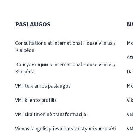
PASLAUGOS
N
Consultations at International House Vilnius /
Mo
Klaipėda
At
Консультации в International House Vilnius /
Klaipėda
Da
VMI teikiamos paslaugos
Mo
VMI kliento profilis
Vi
VMI skaitmeninė transformacija
VM
Vienas langelis prievolėms valstybei sumokėti
VM