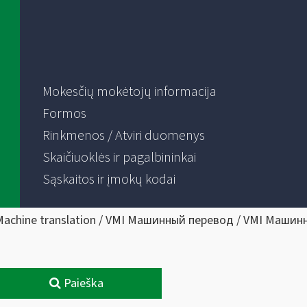
Mokesčių mokėtojų informacija
Formos
Rinkmenos / Atviri duomenys
Skaičiuoklės ir pagalbininkai
Sąskaitos ir įmokų kodai
Machine translation / VMI Машинный перевод / VMI Машин
Paieška