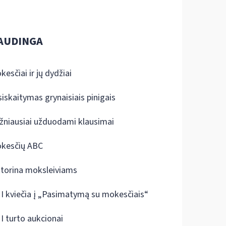
AUDINGA
kesčiai ir jų dydžiai
siskaitymas grynaisiais pinigais
žniausiai užduodami klausimai
kesčių ABC
ktorina moksleiviams
I kviečia į „Pasimatymą su mokesčiais“
I turto aukcionai