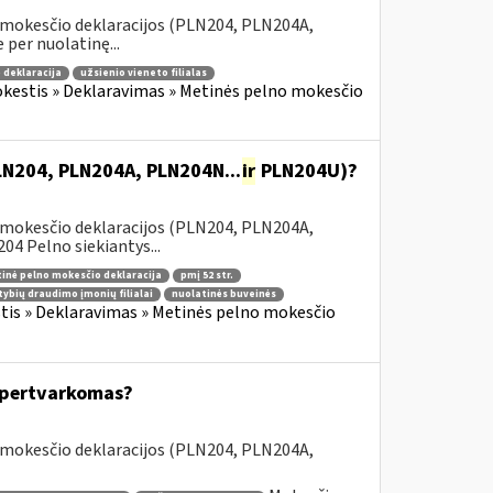
 mokesčio deklaracijos (PLN204, PLN204A,
 per nuolatinę...
 deklaracija
užsienio vieneto filialas
kestis » Deklaravimas » Metinės pelno mokesčio
PLN204, PLN204A, PLN204N...
ir
PLN204U)?
 mokesčio deklaracijos (PLN204, PLN204A,
 Pelno siekiantys...
inė pelno mokesčio deklaracija
pmį 52 str.
tybių draudimo įmonių filialai
nuolatinės buveinės
is » Deklaravimas » Metinės pelno mokesčio
s pertvarkomas?
 mokesčio deklaracijos (PLN204, PLN204A,