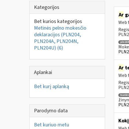
Kategorijos
Ar
ga
Bet kurios kategorijos
Web t
Metinės pelno mokesčio
Regis
deklaracijos (PLN204,
PLN20
PLN204A, PLN204N,
pln204
Mokes
PLN204U)
(6)
PLN2
Ar
te
Aplankai
Web t
Regis
Bet kurį aplanką
PLN20
bankr
žinyn
PLN2
Parodymo data
Kok
Bet kuriuo metu
Web t