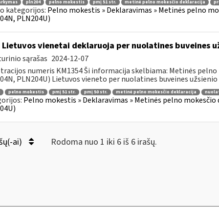
arkymas
pln204
pelno mokestis
pmį 51 str.
metinė pelno mokesčio deklaracija
pr
o kategorijos:
Pelno mokestis » Deklaravimas » Metinės pelno mo
04N, PLN204U)
 Lietuvos vienetai deklaruoja per nuolatines buveines 
urinio sąrašas
2024-12-07
tracijos numeris KM1354 Ši informacija skelbiama: Metinės pelno
4N, PLN204U) Lietuvos vieneto per nuolatines buveines užsienio va
pelno mokestis
pmį 51 str.
pmį 50 str.
metinė pelno mokesčio deklaracija
nuola
orijos:
Pelno mokestis » Deklaravimas » Metinės pelno mokesčio
04U)
šų(-ai)
Rodoma nuo 1 iki 6 iš 6 irašų.