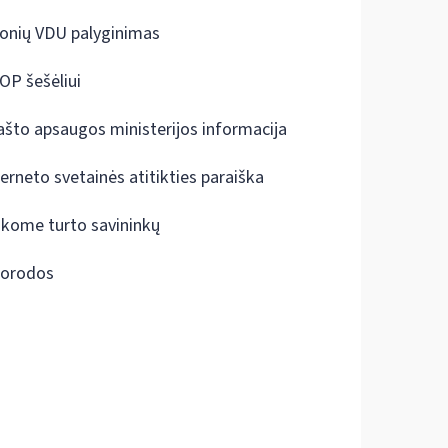
onių VDU palyginimas
OP šešėliui
ašto apsaugos ministerijos informacija
terneto svetainės atitikties paraiška
škome turto savininkų
orodos