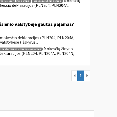
Mokesčių
ivatusis juridinis asmuo
viešas juridinis asmuo
kesčio deklaracijos (PLN204, PLN204A,
užsienio valstybėje gautas pajamas?
 mokesčio deklaracijos (PLN204, PLN204A,
lstybėse (išskyrus...
Mokesčių žinyno
tinės buveinės užsienyje pajamos
 deklaracijos (PLN204, PLN204A, PLN204N,
1