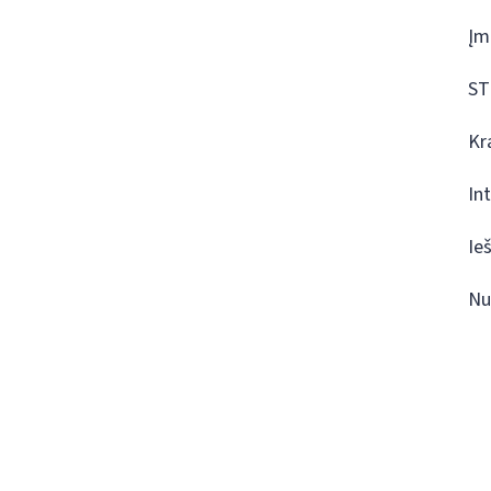
Įm
ST
Kr
In
Ie
Nu