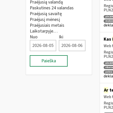
Praėjusią valandą
Regis
Paskutines 24 valandas
PLN20
Praėjusią savaitę
pln204
Praėjusį mėnesį
mokesč
Praėjusiais metais
dekla
Laikotarpyje…
Nuo
Iki
Kas
Web t
Regis
PLN20
Paieška
pln204
riboto
pelno 
dekla
Ar
te
Web t
Regis
PLN2