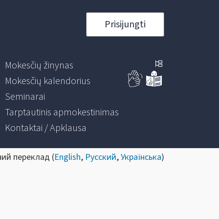
Prisijungti
Mokesčių žinynas
Mokesčių kalendorius
Seminarai
Tarptautinis apmokestinimas
Kontaktai / Apklausa
ний переклад (
English
,
Русский
,
Українська
)