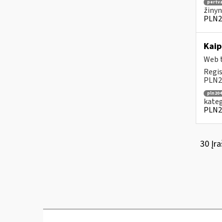
pertv
žinyn
PLN2
Kaip
Web t
Regis
PLN20
pln204
kateg
PLN2
30 Įra