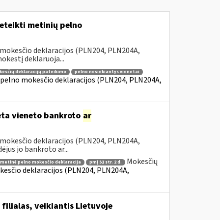
teikti metinių pelno
 mokesčio deklaracijos (PLN204, PLN204A,
kestį deklaruoja...
kesčių deklaracijų pateikimo
pelno nesiekiantys vienetai
 pelno mokesčio deklaracijos (PLN204, PLN204A,
dėta vieneto bankroto
ar
 mokesčio deklaracijos (PLN204, PLN204A,
jus jo bankroto ar...
Mokesčių
metinė pelno mokesčio deklaracija
pmį 51 str. 2 d.
kesčio deklaracijos (PLN204, PLN204A,
ilialas, veikiantis Lietuvoje