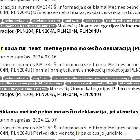
tracijos numeris KM1343 Ši informacija skelbiama: Metinės pelno
4N, PLN204U) Užsienio vieneto filialas, vykdantis veiklą Lietuvoje
pelno mokestis
nuolatinė buveinė
pmį 51 str.
pmį 50 str.
metinė pelno mokesčio
Mokesčių žinyno kategorijos:
Pelno mo
ių mokėtojų identifikacinis numeris
racijos (PLN204, PLN204A, PLN204N, PLN204U)
ir
kada turi teikti metinę pelno mokesčio deklaraciją (
urinio sąrašas
2024-07-16
tracijos numeris KM1345 Ši informacija skelbiama: Metinės pelno
4N, PLN204U) Forma Formą teikiantis mokesčių mokėtojas PLN204
pelno mokestis
pmį 51 str.
neribotos civilinės atsakomybės juridiniai asmenys
met
s civilinės atsakomybės juridiniai asmenys
užsienio valstybių bankų filialai
užsienio vals
Mokesčių žinyno kategorijos:
Pelno mokest
nesiekiantys juridiniai asmenys
racijos (PLN204, PLN204A, PLN204N, PLN204U)
ikiama metinė pelno mokesčio deklaracija, jei vieneta
urinio sąrašas
2024-12-07
tracijos numeris KM1350 Ši informacija skelbiama: Metinės pelno
04N, PLN204U) Pertvarkius vienetą
ir
pakeitus jo juridinio...