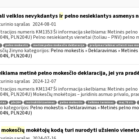
li veiklos nevykdantys
ir
pelno nesiekiantys asmenys ne
urinio sąrašas
2024-08-01
tracijos numeris KM1353 Ši informacija skelbiama: Metinės pelno
4N, PLN204U) Pelno nesiekiantys vienetai (toliau – PNV) pelno mo
pelno mokestis
metinė pelno mokesčio deklaracija
prašymas laikinai atleisti nuo mo
čių žinyno kategorijos:
Pelno mokestis » Deklaravimas » Metinės
04N, PLN204U)
ikiama metinė pelno mokesčio deklaracija, jei yra pra
urinio sąrašas
2024-12-07
tracijos numeris KM1347 Ši informacija skelbiama: Metinės pelno
4N, PLN204U) Mokesčių mokėtojas – juridinis asmuo privalo, pradė
otas
pln204
restruktūrizavimas
pelno mokestis
teikimo terminas
maį 78 str.
o kategorijos:
Pelno mokestis » Deklaravimas » Metinės pelno mo
04N, PLN204U)
į
mokesčių
mokėtojų kodą turi nurodyti užsienio vieneto f
urinio sąrašas
2024-07-16