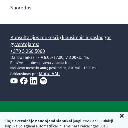
Nuorodos
Konsultacijos mokesčių klausimais ir paslaugos
gyventojams:
+370 5 260 5060
Darbo laikas: I-IV 8.00-17.00, V 8.00-15.45.
Prieššventinę dieną - viena valanda trumpiau.
Kiekvieno mėnesio antrą penktadienį 8.00 val. - 12.00 val.
Mano VMI
Paklausimas per
Valstybinė mokesčių inspekcija prie Lietuvos
U
Respublikos finansų ministerijos
Šioje svetainėje naudojami slapukai
(angl. cookies). Būtinieji
slapukai įdiegiami automatiškai ir jiems nėra reikalingas Jūsų