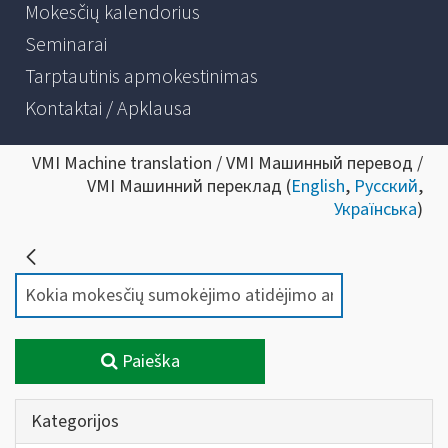
Mokesčių kalendorius
Seminarai
Tarptautinis apmokestinimas
Kontaktai / Apklausa
VMI Machine translation / VMI Машинный перевод /
VMI Машинний переклад (
English
,
Русский
,
Українська
)
Paieška
Kategorijos