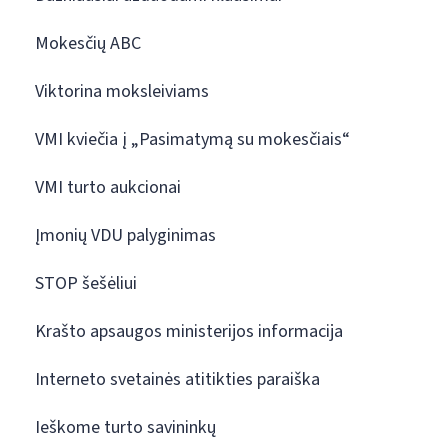
Mokesčių ABC
Viktorina moksleiviams
VMI kviečia į „Pasimatymą su mokesčiais“
VMI turto aukcionai
Įmonių VDU palyginimas
STOP šešėliui
Krašto apsaugos ministerijos informacija
Interneto svetainės atitikties paraiška
Ieškome turto savininkų