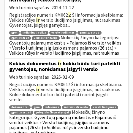
Web turinio sąrašas
2024-11-22
Registracijos numeris KM062
2
Ši informacija skelbiama:
Veiklos rūšys
ir
verslo liudijimo įsigijimas, nutraukimas
Gyventojas, įsigijęs gamybos...
gpm
individuali veikla
verslo liudijimas
gpmį 10 str 2 d
Mokesčių žinyno kategorijos:
gpmį 2 str 22
veiklos teritorija
Gyventojų pajamų mokestis » Pajamos iš verslo/ veiklos
» Verslo liudijimą įsigijusio asmens pajamos (26 str.) »
Veiklos rūšys ir verslo liudijimo įsigijimas, nutraukimas
Kokius dokumentus
ir
kokiu būdu turi pateikti
gyventojas, norėdamas įsigyti verslo
Web turinio sąrašas
2026-01-09
Registracijos numeris KM0617 Ši informacija skelbiama:
Veiklos rūšys
ir
verslo liudijimo įsigijimas, nutraukimas
Kokie dokumentai turi būti pateikti norint įsigyti
verslo...
dokumentai
gpm
išdavimas
individuali veikla
verslo liudijimas
Mokesčių žinyno
gpmį 2 str 22 d
prieglobsčio prašytojai
kategorijos:
Gyventojų pajamų mokestis » Pajamos iš
verslo/ veiklos » Verslo liudijimą įsigijusio asmens
pajamos (26 str.) » Veiklos rūšys ir verslo liudijimo
įsigijimas, nutraukimas