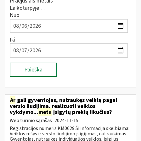
Praėjusiais metais
Laikotarpyje…
Nuo
Iki
Paieška
Ar
gali gyventojas, nutraukęs veiklą pagal
verslo liudijimą, realizuoti veiklos
vykdymo...
metu
įsigytų prekių likučius?
Web turinio sąrašas
2024-11-15
Registracijos numeris KM0629 Ši informacija skelbiama:
Veiklos rūšys ir verslo liudijimo įsigijimas, nutraukimas
Gyventojas, nutraukęs individualios veiklos, įsigijus