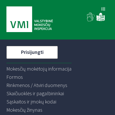
Prisijungti
Mokesčių mokėtojų informacija
Formos
Rinkmenos / Atviri duomenys
Skaičiuoklės ir pagalbininkai
Sąskaitos ir įmokų kodai
Mokesčių žinynas