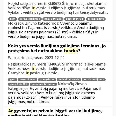
Registracijos numeris KM0623 Ši informacija skelbiama:
Veiklos rūšys
ir
verslo liudijimo įsigijimas, nutraukimas
Vykdant veiklą pagal verslo liudijimą turi teisę dalyvauti...
gpm
verslo liudijimas
gpmį 2 str 22 d
gpmį 10 str 2 d
šeimos narys
Mokesčių žinyno kategorijos:
Gyventojų pajamų
mokestis » Pajamos iš verslo/ veiklos » Verslo liudijimą
įsigijusio asmens pajamos (26 str.) » Veiklos rūšys ir
verslo liudijimo įsigijimas, nutraukimas
Koks yra verslo liudijimo galiojimo terminas, jo
pratęsimo bei nutraukimo
tvarka
?
Web turinio sąrašas
2023-12-29
Registracijos numeris KM0620 Ši informacija skelbiama:
Veiklos rūšys
ir
verslo liudijimo įsigijimas, nutraukimas
Gamybos
ir
paslaugų verslo...
gpm
nutraukimas
pratęsimas
individuali veikla
verslo liudijimas
Mokesčių žinyno
gpmį 2 str 22 d
galiojimo terminas
kategorijos:
Gyventojų pajamų mokestis » Pajamos iš
verslo/ veiklos » Verslo liudijimą įsigijusio asmens
pajamos (26 str.) » Veiklos rūšys ir verslo liudijimo
įsigijimas, nutraukimas
Ar
gyventojas privalo įsigyti verslo liudijimą,
neribojantį veiklos teritorijos,