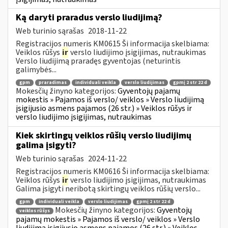
Ką daryti praradus verslo liudijimą?
Web turinio sąrašas
2018-11-22
Registracijos numeris KM0615 Ši informacija skelbiama:
Veiklos rūšys
ir
verslo liudijimo įsigijimas, nutraukimas
Verslo liudijimą praradęs gyventojas (neturintis
galimybės...
gpm
praradimas
individuali veikla
verslo liudijimas
gpmį 2 str 22 d
Mokesčių žinyno kategorijos:
Gyventojų pajamų
mokestis » Pajamos iš verslo/ veiklos » Verslo liudijimą
įsigijusio asmens pajamos (26 str.) » Veiklos rūšys ir
verslo liudijimo įsigijimas, nutraukimas
Kiek skirtingų veiklos rūšių verslo liudijimų
galima įsigyti?
Web turinio sąrašas
2024-11-22
Registracijos numeris KM0616 Ši informacija skelbiama:
Veiklos rūšys
ir
verslo liudijimo įsigijimas, nutraukimas
Galima įsigyti neribotą skirtingų veiklos rūšių verslo...
gpm
individuali veikla
verslo liudijimas
gpmį 2 str 22 d
Mokesčių žinyno kategorijos:
Gyventojų
veiklos rūšys
pajamų mokestis » Pajamos iš verslo/ veiklos » Verslo
liudijimą įsigijusio asmens pajamos (26 str.) » Veiklos