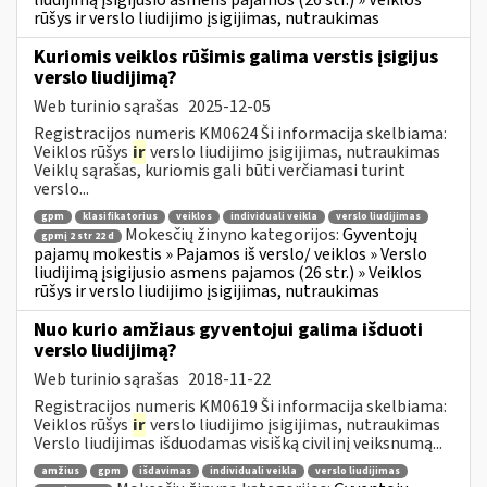
rūšys ir verslo liudijimo įsigijimas, nutraukimas
Kuriomis veiklos rūšimis galima verstis įsigijus
verslo liudijimą?
Web turinio sąrašas
2025-12-05
Registracijos numeris KM0624 Ši informacija skelbiama:
Veiklos rūšys
ir
verslo liudijimo įsigijimas, nutraukimas
Veiklų sąrašas, kuriomis gali būti verčiamasi turint
verslo...
gpm
klasifikatorius
veiklos
individuali veikla
verslo liudijimas
Mokesčių žinyno kategorijos:
Gyventojų
gpmį 2 str 22 d
pajamų mokestis » Pajamos iš verslo/ veiklos » Verslo
liudijimą įsigijusio asmens pajamos (26 str.) » Veiklos
rūšys ir verslo liudijimo įsigijimas, nutraukimas
Nuo kurio amžiaus gyventojui galima išduoti
verslo liudijimą?
Web turinio sąrašas
2018-11-22
Registracijos numeris KM0619 Ši informacija skelbiama:
Veiklos rūšys
ir
verslo liudijimo įsigijimas, nutraukimas
Verslo liudijimas išduodamas visišką civilinį veiksnumą...
amžius
gpm
išdavimas
individuali veikla
verslo liudijimas