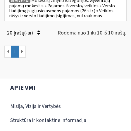
Mokesčių žinyno kategorijos:
Gyventojų
gpmį 2 str 22
pajamų mokestis » Pajamos iš verslo/ veiklos » Verslo
liudijimą įsigijusio asmens pajamos (26 str.) » Veiklos
rūšys ir verslo liudijimo įsigijimas, nutraukimas
20 Įrašų(-ai)
Rodoma nuo 1 iki 10 iš 10 irašų.
1
APIE VMI
Misija, Vizija ir Vertybės
Struktūra ir kontaktinė informacija