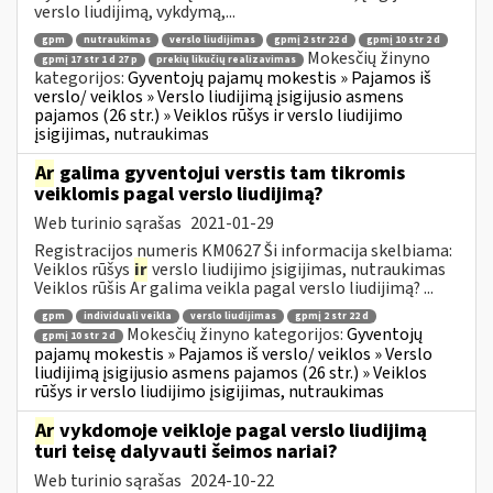
verslo liudijimą, vykdymą,...
gpm
nutraukimas
verslo liudijimas
gpmį 2 str 22 d
gpmį 10 str 2 d
Mokesčių žinyno
gpmį 17 str 1 d 27 p
prekių likučių realizavimas
kategorijos:
Gyventojų pajamų mokestis » Pajamos iš
verslo/ veiklos » Verslo liudijimą įsigijusio asmens
pajamos (26 str.) » Veiklos rūšys ir verslo liudijimo
įsigijimas, nutraukimas
Ar
galima gyventojui verstis tam tikromis
veiklomis pagal verslo liudijimą?
Web turinio sąrašas
2021-01-29
Registracijos numeris KM0627 Ši informacija skelbiama:
Veiklos rūšys
ir
verslo liudijimo įsigijimas, nutraukimas
Veiklos rūšis Ar galima veikla pagal verslo liudijimą? ...
gpm
individuali veikla
verslo liudijimas
gpmį 2 str 22 d
Mokesčių žinyno kategorijos:
Gyventojų
gpmį 10 str 2 d
pajamų mokestis » Pajamos iš verslo/ veiklos » Verslo
liudijimą įsigijusio asmens pajamos (26 str.) » Veiklos
rūšys ir verslo liudijimo įsigijimas, nutraukimas
Ar
vykdomoje veikloje pagal verslo liudijimą
turi teisę dalyvauti šeimos nariai?
Web turinio sąrašas
2024-10-22