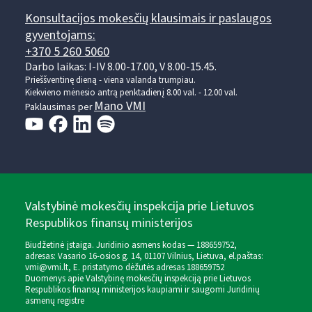
Konsultacijos mokesčių klausimais ir paslaugos
gyventojams:
+370 5 260 5060
Darbo laikas: I-IV 8.00-17.00, V 8.00-15.45.
Prieššventinę dieną - viena valanda trumpiau.
Kiekvieno mėnesio antrą penktadienį 8.00 val. - 12.00 val.
Mano VMI
Paklausimas per
Valstybinė mokesčių inspekcija prie Lietuvos
Respublikos finansų ministerijos
Biudžetinė įstaiga. Juridinio asmens kodas — 188659752,
adresas: Vasario 16-osios g. 14, 01107 Vilnius, Lietuva, el.paštas:
vmi@vmi.lt
, E. pristatymo dėžutės adresas 188659752
Duomenys apie Valstybinę mokesčių inspekciją prie Lietuvos
Respublikos finansų ministerijos kaupiami ir saugomi Juridinių
asmenų registre