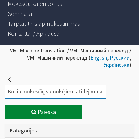
Mokesčių kalendorius
Seminarai
Tarptautinis apmokestinimas
Kontaktai / Apklausa
VMI Machine translation / VMI Машинный перевод /
VMI Машинний переклад (
English
,
Русский
,
Українська
)
Paieška
Kategorijos