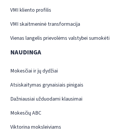
VMI kliento profilis
VMI skaitmeninė transformacija
Vienas langelis prievolėms valstybei sumokėti
NAUDINGA
Mokesčiai ir jų dydžiai
Atsiskaitymas grynaisiais pinigais
Dažniausiai užduodami klausimai
Mokesčių ABC
Viktorina moksleiviams