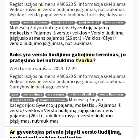
Registracijos numeris KM0623 Ši informacija skelbiama:
Veiklos rūšys
ir
verslo liudijimo įsigijimas, nutraukimas
Vykdant veiklą pagal verslo liudijimą turi teisę dalyvauti...
gpm
verslo liudijimas
gpmį 2 str 22 d
gpmį 10 str 2 d
šeimos narys
Mokesčių žinyno kategorijos:
Gyventojų pajamų
mokestis » Pajamos iš verslo/ veiklos » Verslo liudijimą
įsigijusio asmens pajamos (26 str.) » Veiklos rūšys ir
verslo liudijimo įsigijimas, nutraukimas
Koks yra verslo liudijimo galiojimo terminas, jo
pratęsimo bei nutraukimo
tvarka
?
Web turinio sąrašas
2023-12-29
Registracijos numeris KM0620 Ši informacija skelbiama:
Veiklos rūšys
ir
verslo liudijimo įsigijimas, nutraukimas
Gamybos
ir
paslaugų verslo...
gpm
nutraukimas
pratęsimas
individuali veikla
verslo liudijimas
Mokesčių žinyno
gpmį 2 str 22 d
galiojimo terminas
kategorijos:
Gyventojų pajamų mokestis » Pajamos iš
verslo/ veiklos » Verslo liudijimą įsigijusio asmens
pajamos (26 str.) » Veiklos rūšys ir verslo liudijimo
įsigijimas, nutraukimas
Ar
gyventojas privalo įsigyti verslo liudijimą,
neribojantį veiklos teritorijos,