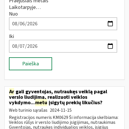
Praėjusiais metais
Laikotarpyje…
Nuo
Iki
Paieška
Ar
gali gyventojas, nutraukęs veiklą pagal
verslo liudijimą, realizuoti veiklos
vykdymo...
metu
įsigytų prekių likučius?
Web turinio sąrašas
2024-11-15
Registracijos numeris KM0629 Ši informacija skelbiama:
Veiklos rūšys ir verslo liudijimo įsigijimas, nutraukimas
Gyventojas, nutraukęs individualios veiklos, įsigijus