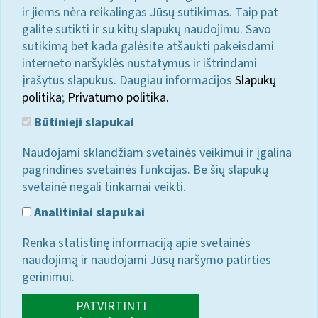
ir jiems nėra reikalingas Jūsų sutikimas. Taip pat
galite sutikti ir su kitų slapukų naudojimu. Savo
sutikimą bet kada galėsite atšaukti pakeisdami
interneto naršyklės nustatymus ir ištrindami
įrašytus slapukus. Daugiau informacijos
Slapukų
politika
;
Privatumo politika.
Būtinieji slapukai
Naudojami sklandžiam svetainės veikimui ir įgalina
pagrindines svetainės funkcijas. Be šių slapukų
svetainė negali tinkamai veikti.
Analitiniai slapukai
Renka statistinę informaciją apie svetainės
naudojimą ir naudojami Jūsų naršymo patirties
gerinimui.
PATVIRTINTI