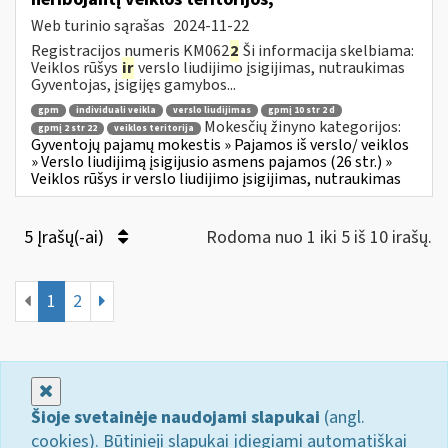
Web turinio sąrašas
2024-11-22
Registracijos numeris KM062
2
Ši informacija skelbiama:
Veiklos rūšys
ir
verslo liudijimo įsigijimas, nutraukimas
Gyventojas, įsigijęs gamybos...
gpm
individuali veikla
verslo liudijimas
gpmį 10 str 2 d
Mokesčių žinyno kategorijos:
gpmį 2 str 22
veiklos teritorija
Gyventojų pajamų mokestis » Pajamos iš verslo/ veiklos
» Verslo liudijimą įsigijusio asmens pajamos (26 str.) »
Veiklos rūšys ir verslo liudijimo įsigijimas, nutraukimas
5 Įrašų(-ai)
Rodoma nuo 1 iki 5 iš 10 irašų.
1
2
Uždaryti
Šioje svetainėje naudojami slapukai
(angl.
cookies). Būtinieji slapukai įdiegiami automatiškai