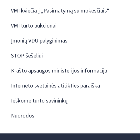
VMI kviečia į „Pasimatymą su mokesčiais“
VMI turto aukcionai
Įmonių VDU palyginimas
STOP šešėliui
Krašto apsaugos ministerijos informacija
Interneto svetainės atitikties paraiška
Ieškome turto savininkų
Nuorodos