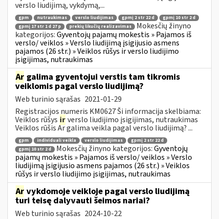
verslo liudijimą, vykdymą,...
gpm
nutraukimas
verslo liudijimas
gpmį 2 str 22 d
gpmį 10 str 2 d
Mokesčių žinyno
gpmį 17 str 1 d 27 p
prekių likučių realizavimas
kategorijos:
Gyventojų pajamų mokestis » Pajamos iš
verslo/ veiklos » Verslo liudijimą įsigijusio asmens
pajamos (26 str.) » Veiklos rūšys ir verslo liudijimo
įsigijimas, nutraukimas
Ar
galima gyventojui verstis tam tikromis
veiklomis pagal verslo liudijimą?
Web turinio sąrašas
2021-01-29
Registracijos numeris KM0627 Ši informacija skelbiama:
Veiklos rūšys
ir
verslo liudijimo įsigijimas, nutraukimas
Veiklos rūšis Ar galima veikla pagal verslo liudijimą? ...
gpm
individuali veikla
verslo liudijimas
gpmį 2 str 22 d
Mokesčių žinyno kategorijos:
Gyventojų
gpmį 10 str 2 d
pajamų mokestis » Pajamos iš verslo/ veiklos » Verslo
liudijimą įsigijusio asmens pajamos (26 str.) » Veiklos
rūšys ir verslo liudijimo įsigijimas, nutraukimas
Ar
vykdomoje veikloje pagal verslo liudijimą
turi teisę dalyvauti šeimos nariai?
Web turinio sąrašas
2024-10-22