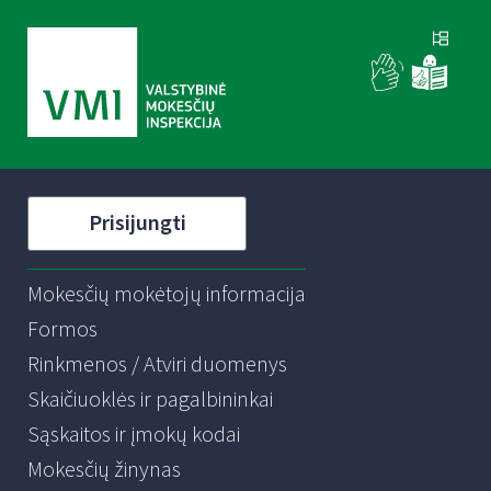
Prisijungti
Mokesčių mokėtojų informacija
Formos
Rinkmenos / Atviri duomenys
Skaičiuoklės ir pagalbininkai
Sąskaitos ir įmokų kodai
Mokesčių žinynas