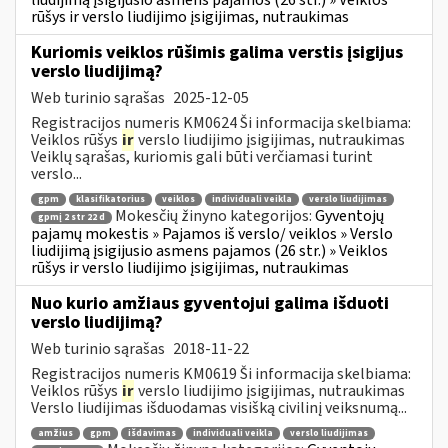
rūšys ir verslo liudijimo įsigijimas, nutraukimas
Kuriomis veiklos rūšimis galima verstis įsigijus
verslo liudijimą?
Web turinio sąrašas
2025-12-05
Registracijos numeris KM0624 Ši informacija skelbiama:
Veiklos rūšys
ir
verslo liudijimo įsigijimas, nutraukimas
Veiklų sąrašas, kuriomis gali būti verčiamasi turint
verslo...
gpm
klasifikatorius
veiklos
individuali veikla
verslo liudijimas
Mokesčių žinyno kategorijos:
Gyventojų
gpmį 2 str 22 d
pajamų mokestis » Pajamos iš verslo/ veiklos » Verslo
liudijimą įsigijusio asmens pajamos (26 str.) » Veiklos
rūšys ir verslo liudijimo įsigijimas, nutraukimas
Nuo kurio amžiaus gyventojui galima išduoti
verslo liudijimą?
Web turinio sąrašas
2018-11-22
Registracijos numeris KM0619 Ši informacija skelbiama:
Veiklos rūšys
ir
verslo liudijimo įsigijimas, nutraukimas
Verslo liudijimas išduodamas visišką civilinį veiksnumą...
amžius
gpm
išdavimas
individuali veikla
verslo liudijimas