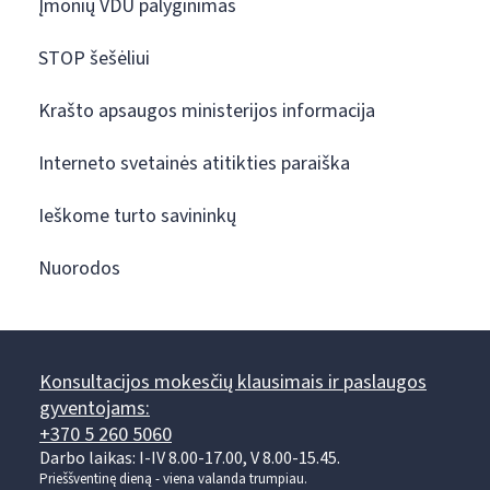
Įmonių VDU palyginimas
STOP šešėliui
Krašto apsaugos ministerijos informacija
Interneto svetainės atitikties paraiška
Ieškome turto savininkų
Nuorodos
Konsultacijos mokesčių klausimais ir paslaugos
gyventojams:
+370 5 260 5060
Darbo laikas: I-IV 8.00-17.00, V 8.00-15.45.
Prieššventinę dieną - viena valanda trumpiau.