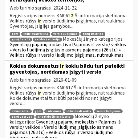
Web turinio sąrašas
2024-11-22
Registracijos numeris KM062
2
Ši informacija skelbiama:
Veiklos rūšys
ir
verslo liudijimo įsigijimas, nutraukimas
Gyventojas, įsigijęs gamybos...
gpm
individuali veikla
verslo liudijimas
gpmį 10 str 2 d
Mokesčių žinyno kategorijos:
gpmį 2 str 22
veiklos teritorija
Gyventojų pajamų mokestis » Pajamos iš verslo/ veiklos
» Verslo liudijimą įsigijusio asmens pajamos (26 str.) »
Veiklos rūšys ir verslo liudijimo įsigijimas, nutraukimas
Kokius dokumentus
ir
kokiu būdu turi pateikti
gyventojas, norėdamas įsigyti verslo
Web turinio sąrašas
2026-01-09
Registracijos numeris KM0617 Ši informacija skelbiama:
Veiklos rūšys
ir
verslo liudijimo įsigijimas, nutraukimas
Kokie dokumentai turi būti pateikti norint įsigyti
verslo...
dokumentai
gpm
išdavimas
individuali veikla
verslo liudijimas
Mokesčių žinyno
gpmį 2 str 22 d
prieglobsčio prašytojai
kategorijos:
Gyventojų pajamų mokestis » Pajamos iš
verslo/ veiklos » Verslo liudijimą įsigijusio asmens
pajamos (26 str.) » Veiklos rūšys ir verslo liudijimo
įsigijimas, nutraukimas