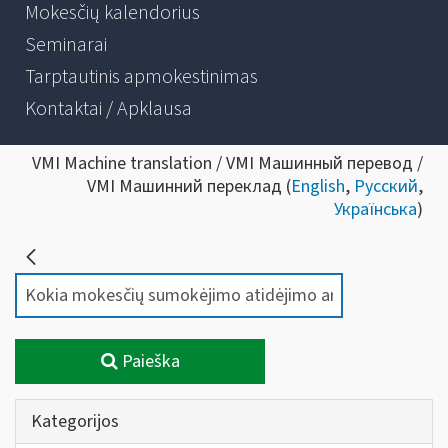
Mokesčių kalendorius
Seminarai
Tarptautinis apmokestinimas
Kontaktai / Apklausa
VMI Machine translation / VMI Машинный перевод /
VMI Машинний переклад (
English
,
Русский
,
Українська
)
Paieška
Kategorijos