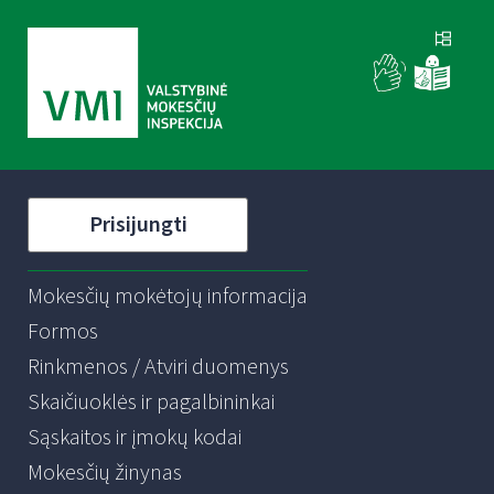
Prisijungti
Mokesčių mokėtojų informacija
Formos
Rinkmenos / Atviri duomenys
Skaičiuoklės ir pagalbininkai
Sąskaitos ir įmokų kodai
Mokesčių žinynas