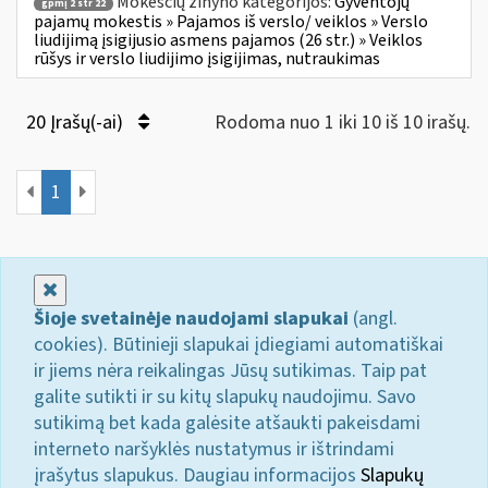
Mokesčių žinyno kategorijos:
Gyventojų
gpmį 2 str 22
pajamų mokestis » Pajamos iš verslo/ veiklos » Verslo
liudijimą įsigijusio asmens pajamos (26 str.) » Veiklos
rūšys ir verslo liudijimo įsigijimas, nutraukimas
20 Įrašų(-ai)
Rodoma nuo 1 iki 10 iš 10 irašų.
1
Uždaryti
Šioje svetainėje naudojami slapukai
(angl.
cookies). Būtinieji slapukai įdiegiami automatiškai
ir jiems nėra reikalingas Jūsų sutikimas. Taip pat
galite sutikti ir su kitų slapukų naudojimu. Savo
sutikimą bet kada galėsite atšaukti pakeisdami
interneto naršyklės nustatymus ir ištrindami
įrašytus slapukus. Daugiau informacijos
Slapukų