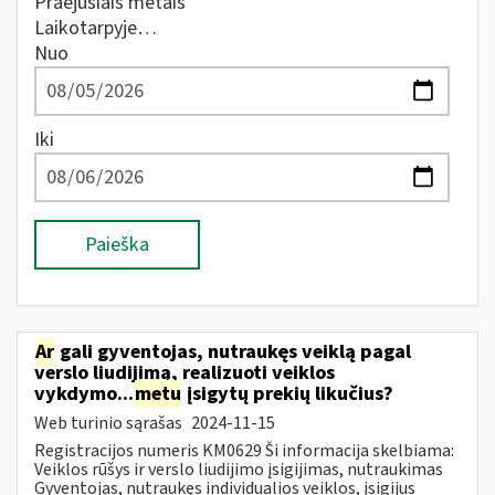
Praėjusiais metais
Laikotarpyje…
Nuo
Iki
Paieška
Ar
gali gyventojas, nutraukęs veiklą pagal
verslo liudijimą, realizuoti veiklos
vykdymo...
metu
įsigytų prekių likučius?
Web turinio sąrašas
2024-11-15
Registracijos numeris KM0629 Ši informacija skelbiama:
Veiklos rūšys ir verslo liudijimo įsigijimas, nutraukimas
Gyventojas, nutraukęs individualios veiklos, įsigijus