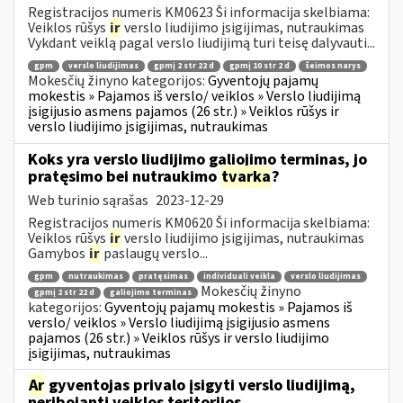
Registracijos numeris KM0623 Ši informacija skelbiama:
Veiklos rūšys
ir
verslo liudijimo įsigijimas, nutraukimas
Vykdant veiklą pagal verslo liudijimą turi teisę dalyvauti...
gpm
verslo liudijimas
gpmį 2 str 22 d
gpmį 10 str 2 d
šeimos narys
Mokesčių žinyno kategorijos:
Gyventojų pajamų
mokestis » Pajamos iš verslo/ veiklos » Verslo liudijimą
įsigijusio asmens pajamos (26 str.) » Veiklos rūšys ir
verslo liudijimo įsigijimas, nutraukimas
Koks yra verslo liudijimo galiojimo terminas, jo
pratęsimo bei nutraukimo
tvarka
?
Web turinio sąrašas
2023-12-29
Registracijos numeris KM0620 Ši informacija skelbiama:
Veiklos rūšys
ir
verslo liudijimo įsigijimas, nutraukimas
Gamybos
ir
paslaugų verslo...
gpm
nutraukimas
pratęsimas
individuali veikla
verslo liudijimas
Mokesčių žinyno
gpmį 2 str 22 d
galiojimo terminas
kategorijos:
Gyventojų pajamų mokestis » Pajamos iš
verslo/ veiklos » Verslo liudijimą įsigijusio asmens
pajamos (26 str.) » Veiklos rūšys ir verslo liudijimo
įsigijimas, nutraukimas
Ar
gyventojas privalo įsigyti verslo liudijimą,
neribojantį veiklos teritorijos,