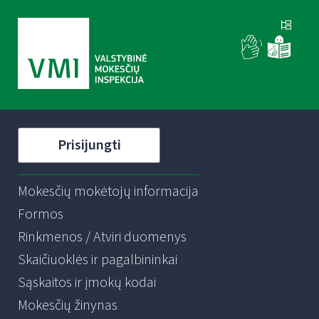
Prisijungti
Mokesčių mokėtojų informacija
Formos
Rinkmenos / Atviri duomenys
Skaičiuoklės ir pagalbininkai
Sąskaitos ir įmokų kodai
Mokesčių žinynas