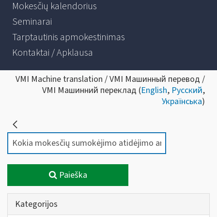
Mokesčių kalendorius
Seminarai
Tarptautinis apmokestinimas
Kontaktai / Apklausa
VMI Machine translation / VMI Машинный перевод /
VMI Машинний переклад (
English
,
Русский
,
Українська
)
Paieška
Kategorijos