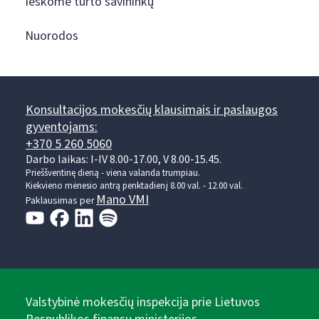
Ieškome turto savininkų
Nuorodos
Konsultacijos mokesčių klausimais ir paslaugos
gyventojams:
+370 5 260 5060
Darbo laikas: I-IV 8.00-17.00, V 8.00-15.45.
Prieššventinę dieną - viena valanda trumpiau.
Kiekvieno mėnesio antrą penktadienį 8.00 val. - 12.00 val.
Mano VMI
Paklausimas per
Valstybinė mokesčių inspekcija prie Lietuvos