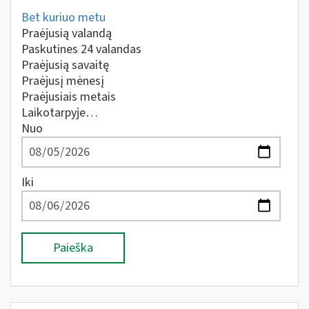
Bet kuriuo metu
Praėjusią valandą
Paskutines 24 valandas
Praėjusią savaitę
Praėjusį mėnesį
Praėjusiais metais
Laikotarpyje…
Nuo
Iki
Paieška