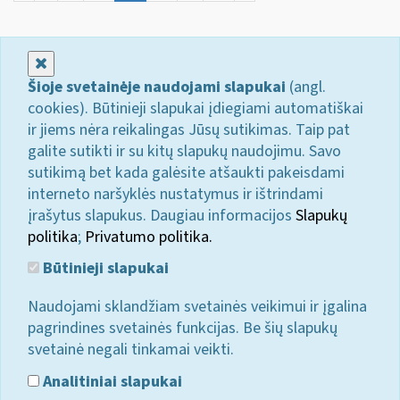
Uždaryti
Šioje svetainėje naudojami slapukai
(angl.
cookies). Būtinieji slapukai įdiegiami automatiškai
ir jiems nėra reikalingas Jūsų sutikimas. Taip pat
galite sutikti ir su kitų slapukų naudojimu. Savo
sutikimą bet kada galėsite atšaukti pakeisdami
interneto naršyklės nustatymus ir ištrindami
įrašytus slapukus. Daugiau informacijos
Slapukų
politika
;
Privatumo politika.
Būtinieji slapukai
Naudojami sklandžiam svetainės veikimui ir įgalina
pagrindines svetainės funkcijas. Be šių slapukų
svetainė negali tinkamai veikti.
Analitiniai slapukai