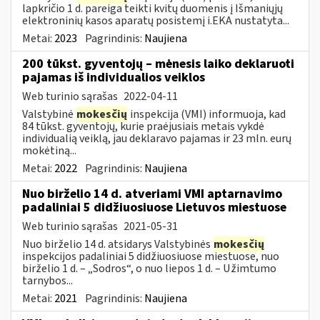
lapkričio 1 d. pareiga teikti kvitų duomenis į Išmaniųjų
elektroninių kasos aparatų posistemį i.EKA nustatyta...
Metai:
2023
Pagrindinis:
Naujiena
200 tūkst. gyventojų – mėnesis laiko deklaruoti
pajamas iš individualios veiklos
Web turinio sąrašas
2022-04-11
Valstybinė
mokesčių
inspekcija (VMI) informuoja, kad
84 tūkst. gyventojų, kurie praėjusiais metais vykdė
individualią veiklą, jau deklaravo pajamas ir 23 mln. eurų
mokėtiną...
Metai:
2022
Pagrindinis:
Naujiena
Nuo birželio 14 d. atveriami VMI aptarnavimo
padaliniai 5 didžiuosiuose Lietuvos miestuose
Web turinio sąrašas
2021-05-31
Nuo birželio 14 d. atsidarys Valstybinės
mokesčių
inspekcijos padaliniai 5 didžiuosiuose miestuose, nuo
birželio 1 d. – „Sodros“, o nuo liepos 1 d. – Užimtumo
tarnybos...
Metai:
2021
Pagrindinis:
Naujiena