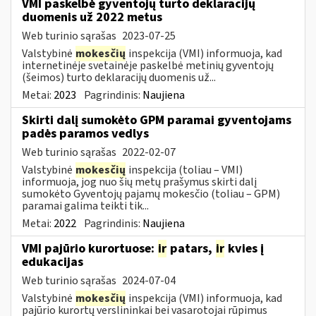
VMI paskelbė gyventojų turto deklaracijų
duomenis už 2022 metus
Web turinio sąrašas
2023-07-25
Valstybinė
mokesčių
inspekcija (VMI) informuoja, kad
internetinėje svetainėje paskelbė metinių gyventojų
(šeimos) turto deklaracijų duomenis už...
Metai:
2023
Pagrindinis:
Naujiena
Skirti dalį sumokėto GPM paramai gyventojams
padės paramos vedlys
Web turinio sąrašas
2022-02-07
Valstybinė
mokesčių
inspekcija (toliau – VMI)
informuoja, jog nuo šių metų prašymus skirti dalį
sumokėto Gyventojų pajamų mokesčio (toliau – GPM)
paramai galima teikti tik...
Metai:
2022
Pagrindinis:
Naujiena
VMI pajūrio kurortuose:
ir
patars,
ir
kvies į
edukacijas
Web turinio sąrašas
2024-07-04
Valstybinė
mokesčių
inspekcija (VMI) informuoja, kad
pajūrio kurortų verslininkai bei vasarotojai rūpimus