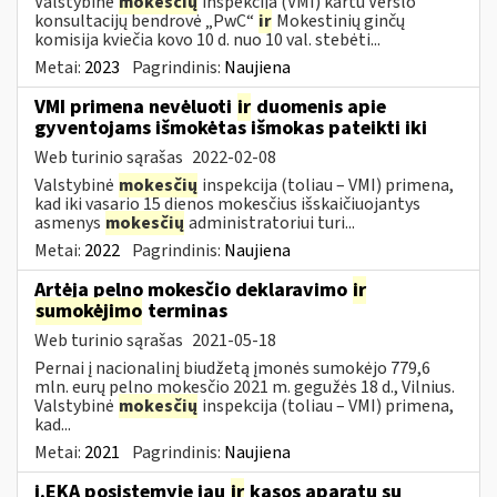
Valstybinė
mokesčių
inspekcija (VMI) kartu Verslo
konsultacijų bendrovė „PwC“
ir
Mokestinių ginčų
komisija kviečia kovo 10 d. nuo 10 val. stebėti...
Metai:
2023
Pagrindinis:
Naujiena
VMI primena nevėluoti
ir
duomenis apie
gyventojams išmokėtas išmokas pateikti iki
Web turinio sąrašas
2022-02-08
Valstybinė
mokesčių
inspekcija (toliau – VMI) primena,
kad iki vasario 15 dienos mokesčius išskaičiuojantys
asmenys
mokesčių
administratoriui turi...
Metai:
2022
Pagrindinis:
Naujiena
Artėja pelno mokesčio deklaravimo
ir
sumokėjimo
terminas
Web turinio sąrašas
2021-05-18
Pernai į nacionalinį biudžetą įmonės sumokėjo 779,6
mln. eurų pelno mokesčio 2021 m. gegužės 18 d., Vilnius.
Valstybinė
mokesčių
inspekcija (toliau – VMI) primena,
kad...
Metai:
2021
Pagrindinis:
Naujiena
i.EKA posistemyje jau
ir
kasos aparatų su