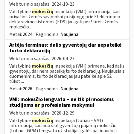
Web turinio sąrašas
2024-10-23
Valstybinė
mokesčių
inspekcija (VMI) informuoja, kad
privačios žemės savininkai prisijungę prie Elektroninio
deklaravimo sistemos (EDS) jau gali peržiūrėti žemės
mokesčio...
Metai:
2024
Pagrindinis:
Naujiena
Artėja terminas: dalis gyventojų dar nepateikė
turto deklaracijų
Web turinio sąrašas
2026-04-27
Valstybinė
mokesčių
inspekcija (VMI) primena, kad dalis
gyventojų, dar nėra pateikę turto deklaracijų. Naujausiais
duomenimis, turto deklaracijas jau pateikė apie 52
tūkst....
Metai:
2026
Pagrindinis:
Naujiena
VMI: mokesčio lengvata – ne tik pirmosioms
studijoms
ar
profesiniam mokymui
Web turinio sąrašas
2020-12-29
Valstybinė
mokesčių
inspekcija (toliau – VMI)
informuoja, kad nuo šiol gyventojų pajamų mokesčio
(toliau - GPM) lengvata už studijas galės pasinaudoti...