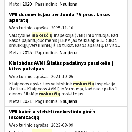
Metai:
2020
Pagrindinis:
Naujiena
VMI duomenis jau perduoda 75 proc. kasos
aparatų
Web turinio sąrašas
2025-11-10
Valstybinė
mokesčių
inspekcija (VMI) informuoja, kad
kasos pajamų duomenis į i.EKA jau teikia apie 15 tūkst.
smulkiųjų verslininkų iš 19 tūkst. kasos aparatų. Iš viso...
Metai:
2025
Pagrindinis:
Naujiena
Klaipėdos AVMI Šilalės padalinys persikelia į
kitas patalpas
Web turinio sąrašas
2021-10-06
Klaipėdos apskrities valstybinė
mokesčių
inspekcija
(toliau – Klaipėdos AVMI) informuoja, kad nuo spalio 1
dienos Šilalėje
mokesčių
mokėtojus...
Metai:
2021
Pagrindinis:
Naujiena
VMI kviečia stebėti mokestinio ginčo
inscenizaciją
Web turinio sąrašas
2023-03-09