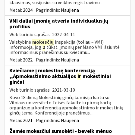
klausimus, susijusius su veiklos registravimu...
Metai:
2024
Pagrindinis:
Naujiena
VMI daliai įmonių atveria individualius jų
profilius
Web turinio sąrašas
2022-04-11
Valstybinė
mokesčių
inspekcija (toliau – VMI)
informuoja, jog
2
tūkst. įmonių per Mano VMI išsiuntė
informacinius pranešimus su kvietimu...
Metai:
2022
Pagrindinis:
Naujiena
Kviečiame į mokestinę konferenciją
,,Apmokestinimo aktualijos
ir
mokestiniai
ginčai
Web turinio sąrašas
2021-03-10
Kovo 18 dieną Mokestinių ginčų komisija kartu su
Vilniaus universiteto Teisės fakultetu pirmą kartą
organizuoja konferenciją apmokestinimo ir mokestinių
ginčų tema. Konferencijoje pranešimus...
Metai:
2021
Pagrindinis:
Naujiena
Žemės mokesčiui sumokėti - beveik mėnuo