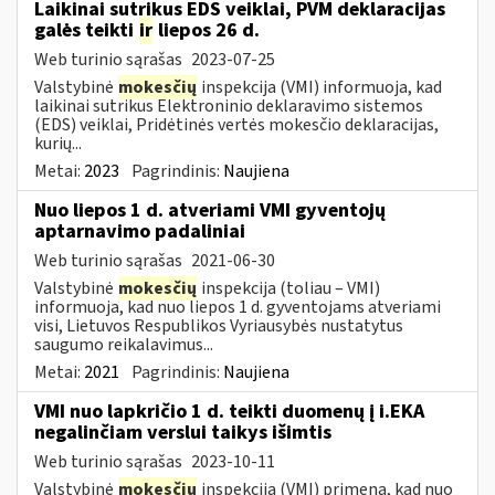
Laikinai sutrikus EDS veiklai, PVM deklaracijas
galės teikti
ir
liepos 26 d.
Web turinio sąrašas
2023-07-25
Valstybinė
mokesčių
inspekcija (VMI) informuoja, kad
laikinai sutrikus Elektroninio deklaravimo sistemos
(EDS) veiklai, Pridėtinės vertės mokesčio deklaracijas,
kurių...
Metai:
2023
Pagrindinis:
Naujiena
Nuo liepos 1 d. atveriami VMI gyventojų
aptarnavimo padaliniai
Web turinio sąrašas
2021-06-30
Valstybinė
mokesčių
inspekcija (toliau – VMI)
informuoja, kad nuo liepos 1 d. gyventojams atveriami
visi, Lietuvos Respublikos Vyriausybės nustatytus
saugumo reikalavimus...
Metai:
2021
Pagrindinis:
Naujiena
VMI nuo lapkričio 1 d. teikti duomenų į i.EKA
negalinčiam verslui taikys išimtis
Web turinio sąrašas
2023-10-11
Valstybinė
mokesčių
inspekcija (VMI) primena, kad nuo