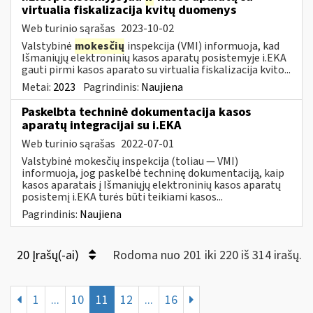
virtualia fiskalizacija kvitų duomenys
Web turinio sąrašas
2023-10-02
Valstybinė
mokesčių
inspekcija (VMI) informuoja, kad
Išmaniųjų elektroninių kasos aparatų posistemyje i.EKA
gauti pirmi kasos aparato su virtualia fiskalizacija kvito...
Metai:
2023
Pagrindinis:
Naujiena
Paskelbta techninė dokumentacija kasos
aparatų integracijai su i.EKA
Web turinio sąrašas
2022-07-01
Valstybinė mokesčių inspekcija (toliau — VMI)
informuoja, jog paskelbė techninę dokumentaciją, kaip
kasos aparatais į Išmaniųjų elektroninių kasos aparatų
posistemį i.EKA turės būti teikiami kasos...
Pagrindinis:
Naujiena
20 Įrašų(-ai)
Rodoma nuo 201 iki 220 iš 314 irašų.
1
...
10
11
12
...
16