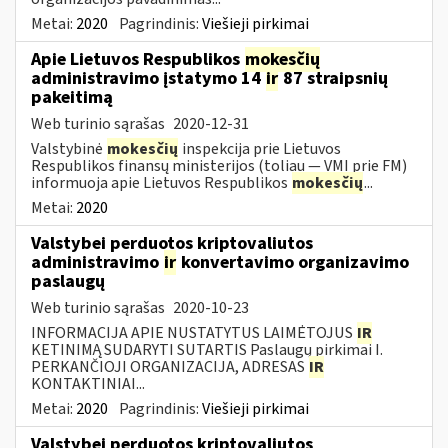
Metai:
2020
Pagrindinis:
Viešieji pirkimai
Apie Lietuvos Respublikos
mokesčių
administravimo įstatymo 14
ir
87 straipsnių
pakeitimą
Web turinio sąrašas
2020-12-31
Valstybinė
mokesčių
inspekcija prie Lietuvos
Respublikos finansų ministerijos (toliau — VMI prie FM)
informuoja apie Lietuvos Respublikos
mokesčių
...
Metai:
2020
Valstybei perduotos kriptovaliutos
administravimo
ir
konvertavimo organizavimo
paslaugų
Web turinio sąrašas
2020-10-23
INFORMACIJA APIE NUSTATYTUS LAIMĖTOJUS
IR
KETINIMĄ SUDARYTI SUTARTIS Paslaugų pirkimai I.
PERKANČIOJI ORGANIZACIJA, ADRESAS
IR
KONTAKTINIAI...
Metai:
2020
Pagrindinis:
Viešieji pirkimai
Valstybei perduotos kriptovaliutos