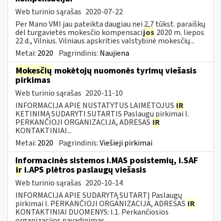
Web turinio sąrašas
2020-07-22
Per Mano VMI jau pateikta daugiau nei 2,7 tūkst. paraiškų
dėl turgavietės mokesčio kompensaci
jos
2020 m. liepos
22 d., Vilnius. Vilniaus apskrities valstybinė mokesčių...
Metai:
2020
Pagrindinis:
Naujiena
Mokesčių
mokėtojų nuomonės tyrimų viešasis
pirkimas
Web turinio sąrašas
2020-11-10
INFORMACIJA APIE NUSTATYTUS LAIMĖTOJUS
IR
KETINIMĄ SUDARYTI SUTARTIS Paslaugų pirkimai I.
PERKANČIOJI ORGANIZACIJA, ADRESAS
IR
KONTAKTINIAI...
Metai:
2020
Pagrindinis:
Viešieji pirkimai
Informacinės sistemos i.MAS posistemių, i.SAF
ir
i.APS plėtros paslaugų viešasis
Web turinio sąrašas
2020-10-14
INFORMACIJA APIE SUDARYTĄ SUTARTĮ Paslaugų
pirkimai I. PERKANČIOJI ORGANIZACIJA, ADRESAS
IR
KONTAKTINIAI DUOMENYS: I.1. Perkančiosios
organizacijos pavadinimas...