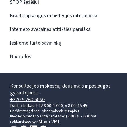
STOP šešėliui
Krašto apsaugos ministerijos informacija
Interneto svetainės atitikties paraiška
Ieškome turto savininkų
Nuorodos
Konsultacijos mokesčių klausimais ir paslaugos
gyventojams:
+370 5 260 5060
Darbo laikas: I-IV 8.00-17.00, V 8.00-15.45.
Prieššventinę dieną - viena valanda trumpiau.
Kiekvieno mėnesio antrą penktadienį 8.00 val. - 12.00 val.
Mano VMI
Paklausimas per