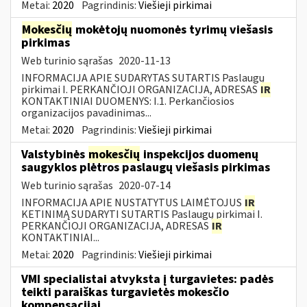
Metai:
2020
Pagrindinis:
Viešieji pirkimai
Mokesčių
mokėtojų nuomonės tyrimų viešasis
pirkimas
Web turinio sąrašas
2020-11-13
INFORMACIJA APIE SUDARYTAS SUTARTIS Paslaugų
pirkimai I. PERKANČIOJI ORGANIZACIJA, ADRESAS
IR
KONTAKTINIAI DUOMENYS: I.1. Perkančiosios
organizacijos pavadinimas...
Metai:
2020
Pagrindinis:
Viešieji pirkimai
Valstybinės
mokesčių
inspekcijos duomenų
saugyklos plėtros paslaugų viešasis pirkimas
Web turinio sąrašas
2020-07-14
INFORMACIJA APIE NUSTATYTUS LAIMĖTOJUS
IR
KETINIMĄ SUDARYTI SUTARTIS Paslaugų pirkimai I.
PERKANČIOJI ORGANIZACIJA, ADRESAS
IR
KONTAKTINIAI...
Metai:
2020
Pagrindinis:
Viešieji pirkimai
VMI specialistai atvyksta į turgavietes: padės
teikti paraiškas turgavietės mokesčio
kompensacijai