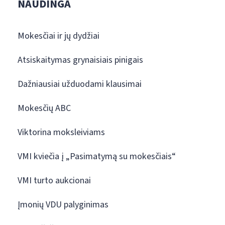
NAUDINGA
Mokesčiai ir jų dydžiai
Atsiskaitymas grynaisiais pinigais
Dažniausiai užduodami klausimai
Mokesčių ABC
Viktorina moksleiviams
VMI kviečia į „Pasimatymą su mokesčiais“
VMI turto aukcionai
Įmonių VDU palyginimas