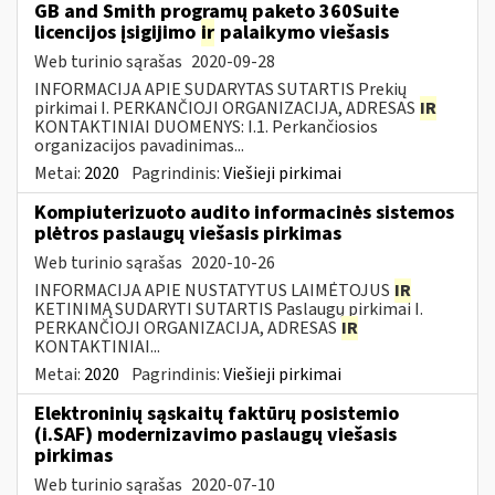
GB and Smith programų paketo 360Suite
licencijos įsigijimo
ir
palaikymo viešasis
Web turinio sąrašas
2020-09-28
INFORMACIJA APIE SUDARYTAS SUTARTIS Prekių
pirkimai I. PERKANČIOJI ORGANIZACIJA, ADRESAS
IR
KONTAKTINIAI DUOMENYS: I.1. Perkančiosios
organizacijos pavadinimas...
Metai:
2020
Pagrindinis:
Viešieji pirkimai
Kompiuterizuoto audito informacinės sistemos
plėtros paslaugų viešasis pirkimas
Web turinio sąrašas
2020-10-26
INFORMACIJA APIE NUSTATYTUS LAIMĖTOJUS
IR
KETINIMĄ SUDARYTI SUTARTIS Paslaugų pirkimai I.
PERKANČIOJI ORGANIZACIJA, ADRESAS
IR
KONTAKTINIAI...
Metai:
2020
Pagrindinis:
Viešieji pirkimai
Elektroninių sąskaitų faktūrų posistemio
(i.SAF) modernizavimo paslaugų viešasis
pirkimas
Web turinio sąrašas
2020-07-10