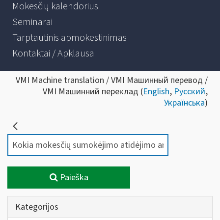
Mokesčių kalendorius
Seminarai
Tarptautinis apmokestinimas
Kontaktai / Apklausa
VMI Machine translation / VMI Машинный перевод /
VMI Машинний переклад (
English
,
Русский
,
Українська
)
Paieška
Kategorijos