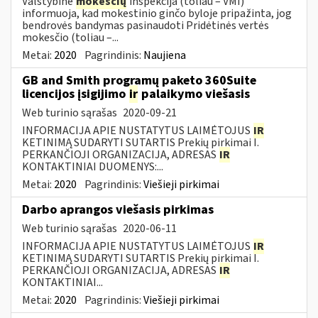
Valstybinė
mokesčių
inspekcija (toliau – VMI)
informuoja, kad mokestinio ginčo byloje pripažinta, jog
bendrovės bandymas pasinaudoti Pridėtinės vertės
mokesčio (toliau –...
Metai:
2020
Pagrindinis:
Naujiena
GB and Smith programų paketo 360Suite
licencijos įsigijimo
ir
palaikymo viešasis
Web turinio sąrašas
2020-09-21
INFORMACIJA APIE NUSTATYTUS LAIMĖTOJUS
IR
KETINIMĄ SUDARYTI SUTARTIS Prekių pirkimai I.
PERKANČIOJI ORGANIZACIJA, ADRESAS
IR
KONTAKTINIAI DUOMENYS:...
Metai:
2020
Pagrindinis:
Viešieji pirkimai
Darbo aprangos viešasis pirkimas
Web turinio sąrašas
2020-06-11
INFORMACIJA APIE NUSTATYTUS LAIMĖTOJUS
IR
KETINIMĄ SUDARYTI SUTARTIS Prekių pirkimai I.
PERKANČIOJI ORGANIZACIJA, ADRESAS
IR
KONTAKTINIAI...
Metai:
2020
Pagrindinis:
Viešieji pirkimai