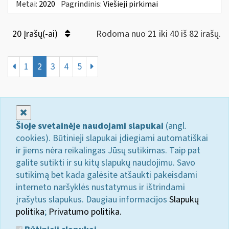
Metai:
2020
Pagrindinis:
Viešieji pirkimai
20 Įrašų(-ai)
Rodoma nuo 21 iki 40 iš 82 irašų.
1
2
3
4
5
Uždaryti
Šioje svetainėje naudojami slapukai
(angl.
cookies). Būtinieji slapukai įdiegiami automatiškai
ir jiems nėra reikalingas Jūsų sutikimas. Taip pat
galite sutikti ir su kitų slapukų naudojimu. Savo
sutikimą bet kada galėsite atšaukti pakeisdami
interneto naršyklės nustatymus ir ištrindami
įrašytus slapukus. Daugiau informacijos
Slapukų
politika
;
Privatumo politika.