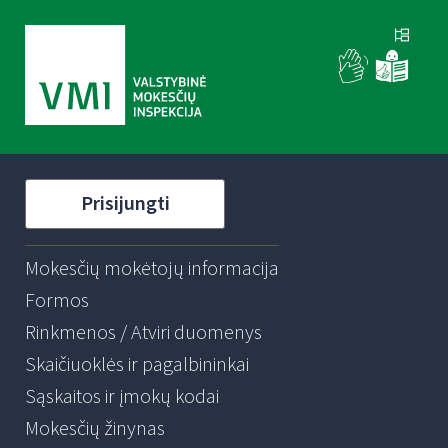
Prisijungti
Mokesčių mokėtojų informacija
Formos
Rinkmenos / Atviri duomenys
Skaičiuoklės ir pagalbininkai
Sąskaitos ir įmokų kodai
Mokesčių žinynas