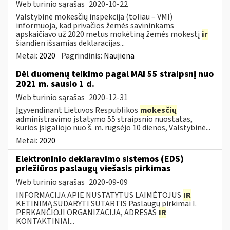
Web turinio sąrašas
2020-10-22
Valstybinė mokesčių inspekcija (toliau – VMI)
informuoja, kad privačios žemės savininkams
apskaičiavo už 2020 metus mokėtiną žemės mokestį
ir
šiandien išsamias deklaracijas...
Metai:
2020
Pagrindinis:
Naujiena
Dėl duomenų teikimo pagal MAI 55 straipsnį nuo
2021 m. sausio 1 d.
Web turinio sąrašas
2020-12-31
Įgyvendinant Lietuvos Respublikos
mokesčių
administravimo įstatymo 55 straipsnio nuostatas,
kurios įsigaliojo nuo š. m. rugsėjo 10 dienos, Valstybinė...
Metai:
2020
Elektroninio deklaravimo sistemos (EDS)
priežiūros paslaugų viešasis pirkimas
Web turinio sąrašas
2020-09-09
INFORMACIJA APIE NUSTATYTUS LAIMĖTOJUS
IR
KETINIMĄ SUDARYTI SUTARTIS Paslaugų pirkimai I.
PERKANČIOJI ORGANIZACIJA, ADRESAS
IR
KONTAKTINIAI...