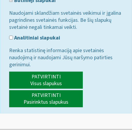
Būtinieji slapukai
Naudojami sklandžiam svetainės veikimui ir įgalina
pagrindines svetainės funkcijas. Be šių slapukų
svetainė negali tinkamai veikti.
Analitiniai slapukai
Renka statistinę informaciją apie svetainės
naudojimą ir naudojami Jūsų naršymo patirties
gerinimui.
PATVIRTINTI
Visus slapukus
PATVIRTINTI
Pasirinktus slapukus