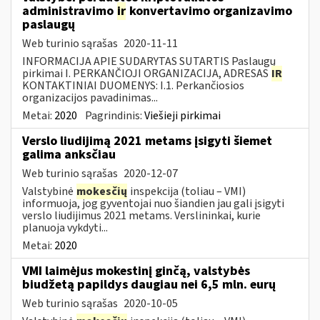
administravimo
ir
konvertavimo organizavimo
paslaugų
Web turinio sąrašas
2020-11-11
INFORMACIJA APIE SUDARYTAS SUTARTIS Paslaugų
pirkimai I. PERKANČIOJI ORGANIZACIJA, ADRESAS
IR
KONTAKTINIAI DUOMENYS: I.1. Perkančiosios
organizacijos pavadinimas...
Metai:
2020
Pagrindinis:
Viešieji pirkimai
Verslo liudijimą 2021 metams įsigyti šiemet
galima anksčiau
Web turinio sąrašas
2020-12-07
Valstybinė
mokesčių
inspekcija (toliau – VMI)
informuoja, jog gyventojai nuo šiandien jau gali įsigyti
verslo liudijimus 2021 metams. Verslininkai, kurie
planuoja vykdyti...
Metai:
2020
VMI laimėjus mokestinį ginčą, valstybės
biudžetą papildys daugiau nei 6,5 mln. eurų
Web turinio sąrašas
2020-10-05