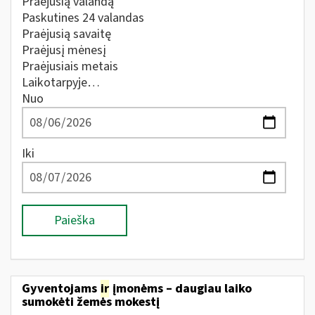
Praėjusią valandą
Paskutines 24 valandas
Praėjusią savaitę
Praėjusį mėnesį
Praėjusiais metais
Laikotarpyje…
Nuo
Iki
Paieška
Gyventojams
ir
įmonėms – daugiau laiko
sumokėti žemės mokestį