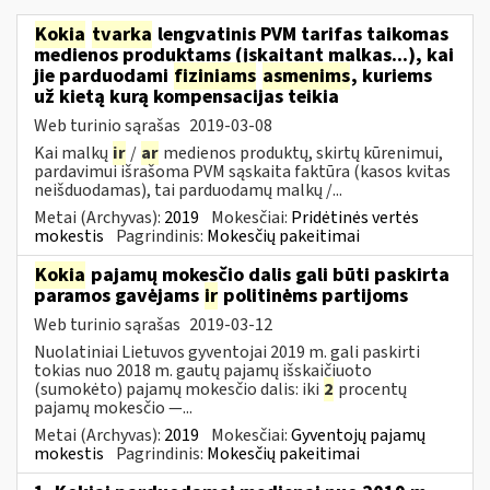
Kokia
tvarka
lengvatinis PVM tarifas taikomas
medienos produktams (įskaitant malkas...), kai
jie parduodami
fiziniams
asmenims
, kuriems
už kietą kurą kompensacijas teikia
Web turinio sąrašas
2019-03-08
Kai malkų
ir
/
ar
medienos produktų, skirtų kūrenimui,
pardavimui išrašoma PVM sąskaita faktūra (kasos kvitas
neišduodamas), tai parduodamų malkų /...
Metai (Archyvas):
2019
Mokesčiai:
Pridėtinės vertės
mokestis
Pagrindinis:
Mokesčių pakeitimai
Kokia
pajamų mokesčio dalis gali būti paskirta
paramos gavėjams
ir
politinėms partijoms
Web turinio sąrašas
2019-03-12
Nuolatiniai Lietuvos gyventojai 2019 m. gali paskirti
tokias nuo 2018 m. gautų pajamų išskaičiuoto
(sumokėto) pajamų mokesčio dalis: iki
2
procentų
pajamų mokesčio —...
Metai (Archyvas):
2019
Mokesčiai:
Gyventojų pajamų
mokestis
Pagrindinis:
Mokesčių pakeitimai