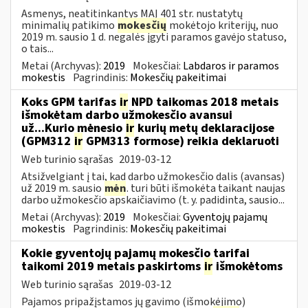
Asmenys, neatitinkantys MAĮ 401 str. nustatytų
minimalių patikimo
mokesčių
mokėtojo kriterijų, nuo
2019 m. sausio 1 d. negalės įgyti paramos gavėjo statuso,
o tais...
Metai (Archyvas):
2019
Mokesčiai:
Labdaros ir paramos
mokestis
Pagrindinis:
Mokesčių pakeitimai
Koks GPM tarifas
ir
NPD taikomas 2018 metais
išmokėtam darbo užmokesčio avansui
už...Kurio mėnesio
ir
kurių metų deklaracijose
(GPM312
ir
GPM313 formose) reikia deklaruoti
Web turinio sąrašas
2019-03-12
Atsižvelgiant į tai, kad darbo užmokesčio dalis (avansas)
už 2019 m. sausio
mėn
. turi būti išmokėta taikant naujas
darbo užmokesčio apskaičiavimo (t. y. padidinta, sausio...
Metai (Archyvas):
2019
Mokesčiai:
Gyventojų pajamų
mokestis
Pagrindinis:
Mokesčių pakeitimai
Kokie gyventojų pajamų mokesčio tarifai
taikomi 2019 metais paskirtoms
ir
išmokėtoms
Web turinio sąrašas
2019-03-12
Pajamos pripažįstamos jų gavimo (išmokėjimo)