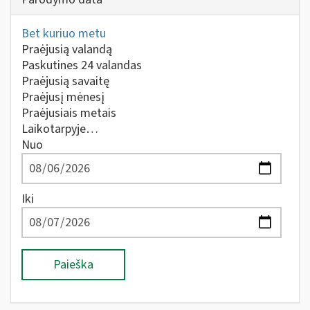
Bet kuriuo metu
Praėjusią valandą
Paskutines 24 valandas
Praėjusią savaitę
Praėjusį mėnesį
Praėjusiais metais
Laikotarpyje…
Nuo
Iki
Paieška