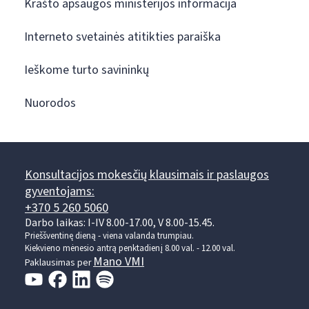
Krašto apsaugos ministerijos informacija
Interneto svetainės atitikties paraiška
Ieškome turto savininkų
Nuorodos
Konsultacijos mokesčių klausimais ir paslaugos
gyventojams:
+370 5 260 5060
Darbo laikas: I-IV 8.00-17.00, V 8.00-15.45.
Prieššventinę dieną - viena valanda trumpiau.
Kiekvieno mėnesio antrą penktadienį 8.00 val. - 12.00 val.
Mano VMI
Paklausimas per