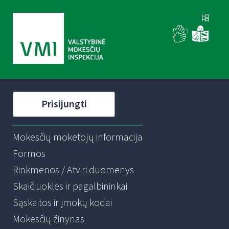
Prisijungti
Mokesčių mokėtojų informacija
Formos
Rinkmenos / Atviri duomenys
Skaičiuoklės ir pagalbininkai
Sąskaitos ir įmokų kodai
Mokesčių žinynas