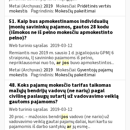
Metai (Archyvas):
2019
Mokesčiai:
Pridėtinės vertės
mokestis
Pagrindinis:
Mokesčių pakeitimai
51. Kaip bus apmokestinamos individualių
įmonių savininkų pajamos, gautos 28 kodu
(išmokos ne iš pelno mokesčiu apmokestinto
pelno)?
Web turinio sąrašas
2019-03-12
Remiantis nuo 2019 m. sausio 1 d. įsigaliojusiu GPMĮ 6
straipsniu, IĮ savininko pajamoms iš pelno,
nepriklausomai nuo to,
ar
jos
buvo apmokestintos...
Metai (Archyvas):
2019
Mokesčiai:
Gyventojų pajamų
mokestis
Pagrindinis:
Mokesčių pakeitimai
48. Koks pajamų mokesčio tarifas taikomas
mažųjų bendrijų vadovų (ne narių) pagal
civilinę paslaugų sutartį už vadovavimo veiklą
gautoms pajamoms?
Web turinio sąrašas
2019-03-12
20 proc. – mažosios bendri
jos
vadovo (ne nario) už
vadovavimo veiklą gautai pajamų daliai, kuri kartu su
pajamomis iš darbo santykių
ar
jų esmę...