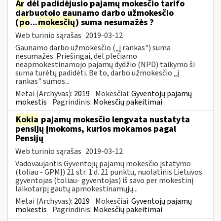
Ar
dėl padidėjusio pajamų mokesčio tarifo
darbuotojo gaunamo darbo užmokesčio
(
po
...
mokesčių
) suma nesumažės ?
Web turinio sąrašas
2019-03-12
Gaunamo darbo užmokesčio („į rankas") suma
nesumažės. Priešingai, dėl plečiamo
neapmokestinamojo pajamų dydžio (NPD) taikymo ši
suma turėtų padidėti. Be to, darbo užmokesčio „į
rankas" sumos...
Metai (Archyvas):
2019
Mokesčiai:
Gyventojų pajamų
mokestis
Pagrindinis:
Mokesčių pakeitimai
Kokia
pajamų mokesčio lengvata nustatyta
pensijų įmokoms, kurios mokamos pagal
Pensijų
Web turinio sąrašas
2019-03-12
Vadovaujantis Gyventojų pajamų mokesčio įstatymo
(toliau - GPMĮ) 21 str. 1 d. 21 punktu, nuolatinis Lietuvos
gyventojas (toliau- gyventojas) iš savo per mokestinį
laikotarpį gautų apmokestinamųjų...
Metai (Archyvas):
2019
Mokesčiai:
Gyventojų pajamų
mokestis
Pagrindinis:
Mokesčių pakeitimai