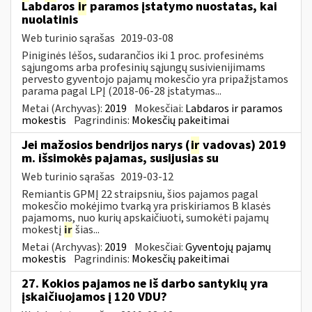
Labdaros
ir
paramos įstatymo nuostatas, kai
nuolatinis
Web turinio sąrašas
2019-03-08
Piniginės lėšos, sudarančios iki 1 proc. profesinėms
sąjungoms arba profesinių sąjungų susivienijimams
pervesto gyventojo pajamų mokesčio yra pripažįstamos
parama pagal LPĮ (2018-06-28 įstatymas...
Metai (Archyvas):
2019
Mokesčiai:
Labdaros ir paramos
mokestis
Pagrindinis:
Mokesčių pakeitimai
Jei mažosios bendrijos narys (
ir
vadovas) 2019
m. išsimokės pajamas, susijusias su
Web turinio sąrašas
2019-03-12
Remiantis GPMĮ 22 straipsniu, šios pajamos pagal
mokesčio mokėjimo tvarką yra priskiriamos B klasės
pajamoms, nuo kurių apskaičiuoti, sumokėti pajamų
mokestį
ir
šias...
Metai (Archyvas):
2019
Mokesčiai:
Gyventojų pajamų
mokestis
Pagrindinis:
Mokesčių pakeitimai
27. Kokios pajamos ne iš darbo santykių yra
įskaičiuojamos į 120 VDU?