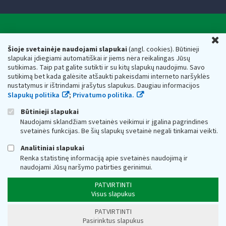
Valstybinė mokesčių inspekcija prie Lietuvos
U
Respublikos finansų ministerijos
Šioje svetainėje naudojami slapukai
(angl. cookies). Būtinieji
slapukai įdiegiami automatiškai ir jiems nėra reikalingas Jūsų
Biudžetinė įstaiga. Juridinio asmens kodas — 188659752,
sutikimas. Taip pat galite sutikti ir su kitų slapukų naudojimu. Savo
adresas: Vasario 16-osios g. 14, 01107 Vilnius, Lietuva, el.paštas:
sutikimą bet kada galėsite atšaukti pakeisdami interneto naršyklės
vmi@vmi.lt
, E. pristatymo dėžutės adresas 188659752
nustatymus ir ištrindami įrašytus slapukus. Daugiau informacijos
Duomenys apie Valstybinę mokesčių inspekciją prie Lietuvos
Slapukų politika
;
Privatumo politika.
Respublikos finansų ministerijos kaupiami ir saugomi Juridinių
asmenų registre
Būtinieji slapukai
Naudojami sklandžiam svetainės veikimui ir įgalina pagrindines
svetainės funkcijas. Be šių slapukų svetainė negali tinkamai veikti.
Analitiniai slapukai
Renka statistinę informaciją apie svetainės naudojimą ir
naudojami Jūsų naršymo patirties gerinimui.
PATVIRTINTI
Visus slapukus
PATVIRTINTI
Pasirinktus slapukus