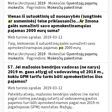
Metai (Archyvas):
2019
Mokesčiai:
Gyventojų pajamų
mokestis
Pagrindinis:
Mokesčių pakeitimai
Vienas iš sutuoktinių už nuosavybės (jungtinės
ar
asmeninės) teise priklausančio...
Ar
žmona
galės sumažinti savo apmokestinamąsias
pajamas 2000 eurų suma?
Web turinio sąrašas
2019-03-12
Taip, kiekvienas iš sutuoktinių galės sumažinti savo
apmokestinamąsias pajamas
po
2000 eurų.
Metai (Archyvas):
2019
Mokesčiai:
Gyventojų pajamų
mokestis
Pagrindinis:
Mokesčių pakeitimai
57. Jei mažosios bendrijos vadovas (ne narys)
2019 m. gaus atlygį už vadovavimą už 2018 m.,
kokiu GPM tarifu turės būti apmokestintos šios
pajamos?
Web turinio sąrašas
2019-03-12
Pateiktu atveju, mažosios bendrijos vadovo (ne nario)
pagal civilinę paslaugų sutartį už vadovavimą gautos
pajamos turi būti apmokestinamos pagal nuo 2019 m.
įsigaliojusias GPMĮ nuostatas. Mažųjų...