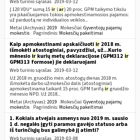
Web turinio sąrašas
2019-03-12
Į 120 VDU* sumą 15
ir
(
ar
) 20 proc. GPM taikymo tikslu
yra įskaičiuojamos tokios apmokestinamosios pajamos:
už parduotą ne individualios veiklos...
Metai (Archyvas):
2019
Mokesčiai:
Gyventojų pajamų
mokestis
Pagrindinis:
Mokesčių pakeitimai
Kaip apmokestinami apskaičiuoti
ir
2018 m.
išmokėti atostoginiai, pavyzdžiui, už...Kurio
mėnesio
ir
kurių metų deklaracijose (GPM312
ir
GPM313 formose) jie deklaruojami
Web turinio sąrašas
2019-03-12
Už 2018 m. gruodžio mėn. atostogų dienas 2018 m.
išmokėta darbo užmokesčio dalis (atostoginiai)
apmokestinama taikant 15 proc. GPM tarifą
ir
gruodžio
mėnesio NPD. Už 2018...
Metai (Archyvas):
2019
Mokesčiai:
Gyventojų pajamų
mokestis
Pagrindinis:
Mokesčių pakeitimai
1. Kokiais atvejais asmenys nuo 2019 m. sausio
1 d. negalės įgyti paramos gavėjo statuso arba
iš turinčiųjų bus galimybė jį atimti?
Web turinio sąrašas
2019-03-08