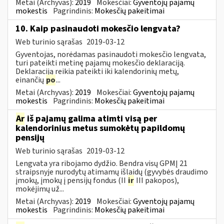
Metai (Archyvas):
2019
Mokesčiai:
Gyventojų pajamų
mokestis
Pagrindinis:
Mokesčių pakeitimai
10. Kaip pasinaudoti mokesčio lengvata?
Web turinio sąrašas
2019-03-12
Gyventojas, norėdamas pasinaudoti mokesčio lengvata,
turi pateikti metinę pajamų mokesčio deklaraciją.
Deklaraciją reikia pateikti iki kalendorinių metų,
einančių
po
...
Metai (Archyvas):
2019
Mokesčiai:
Gyventojų pajamų
mokestis
Pagrindinis:
Mokesčių pakeitimai
Ar
iš pajamų galima atimti visą per
kalendorinius metus sumokėtų papildomų
pensijų
Web turinio sąrašas
2019-03-12
Lengvata yra ribojamo dydžio. Bendra visų GPMĮ 21
straipsnyje nurodytų atimamų išlaidų (gyvybės draudimo
įmokų, įmokų į pensijų fondus (II
ir
III pakopos),
mokėjimų už...
Metai (Archyvas):
2019
Mokesčiai:
Gyventojų pajamų
mokestis
Pagrindinis:
Mokesčių pakeitimai