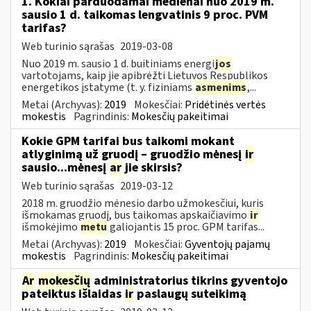
1. Kokiai parduodamai medienai nuo 2019 m.
sausio 1 d. taikomas lengvatinis 9 proc. PVM
tarifas?
Web turinio sąrašas
2019-03-08
Nuo 2019 m. sausio 1 d. buitiniams energi
jos
vartotojams, kaip jie apibrėžti Lietuvos Respublikos
energetikos įstatyme (t. y. fiziniams
asmenims
,...
Metai (Archyvas):
2019
Mokesčiai:
Pridėtinės vertės
mokestis
Pagrindinis:
Mokesčių pakeitimai
Kokie GPM tarifai bus taikomi mokant
atlyginimą už gruodį – gruodžio mėnesį
ir
sausio...mėnesį
ar
jie skirsis?
Web turinio sąrašas
2019-03-12
2018 m. gruodžio mėnesio darbo užmokesčiui, kuris
išmokamas gruodį, bus taikomas apskaičiavimo
ir
išmokėjimo
metu
galiojantis 15 proc. GPM tarifas...
Metai (Archyvas):
2019
Mokesčiai:
Gyventojų pajamų
mokestis
Pagrindinis:
Mokesčių pakeitimai
Ar
mokesčių
administratorius tikrins gyventojo
pateiktus išlaidas
ir
paslaugų suteikimą