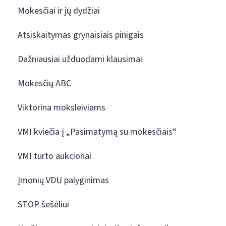
Mokesčiai ir jų dydžiai
Atsiskaitymas grynaisiais pinigais
Dažniausiai užduodami klausimai
Mokesčių ABC
Viktorina moksleiviams
VMI kviečia į „Pasimatymą su mokesčiais“
VMI turto aukcionai
Įmonių VDU palyginimas
STOP šešėliui