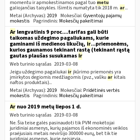
momentu ir apmokestinamos pagal tuo
metu
galiojančias taisykles. Išimtis numatyta tik 2018 m.
ar
...
Metai (Archyvas):
2019
Mokesčiai:
Gyventojų pajamų
mokestis
Pagrindinis:
Mokesčių pakeitimai
Ar
lengvatinis 9 proc....tarifas gali būti
taikomas uždegimo pagaliukams, kurie
gaminami iš medienos likučių,
ir
...priemonėms,
kurios gaunamos tekinant rąstą (tekinant rąstą
gautas plaušas susukamas
ir
Web turinio sąrašas
2019-03-08
Jeigu uždegimo pagaliukai
ir
įkūrimo priemonės yra
įmirkytos degiomis medžiagomis (pvz., vašku
ar
kitais
naftos produktais)...
Metai (Archyvas):
2019
Mokesčiai:
Pridėtinės vertės
mokestis
Pagrindinis:
Mokesčių pakeitimai
Ar
nuo 2019 metų liepos 1 d.
Web turinio sąrašas
2019-03-08
Ne. Šia teise galės pasinaudoti tik PVM mokėtojai
juridiniai asmenys, kurių pajamos iš ekonominės veiklos
praėjusiais metais neviršijo 300000 eurų, bet tik tie
juridiniai asmenys, kurie neįsigyja...