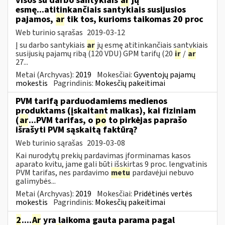
visos su darbo santykiais
ar
jų
esmę...atitinkančiais santykiais susijusios
pajamos,
ar
tik tos, kurioms taikomas 20 proc
Web turinio sąrašas
2019-03-12
Į su darbo santykiais
ar
jų esmę atitinkančiais santykiais
susijusių pajamų ribą (120 VDU) GPM tarifų (20
ir
/
ar
27...
Metai (Archyvas):
2019
Mokesčiai:
Gyventojų pajamų
mokestis
Pagrindinis:
Mokesčių pakeitimai
PVM tarifą parduodamiems medienos
produktams (įskaitant malkas), kai fiziniam
(
ar
...PVM tarifas, o
po
to pirkėjas paprašo
išrašyti PVM sąskaitą faktūrą?
Web turinio sąrašas
2019-03-08
Kai nurodytų prekių pardavimas įforminamas kasos
aparato kvitu, jame gali būti išskirtas 9 proc. lengvatinis
PVM tarifas, nes pardavimo
metu
pardavėjui nebuvo
galimybės...
Metai (Archyvas):
2019
Mokesčiai:
Pridėtinės vertės
mokestis
Pagrindinis:
Mokesčių pakeitimai
2
....
Ar
yra laikoma gauta parama pagal