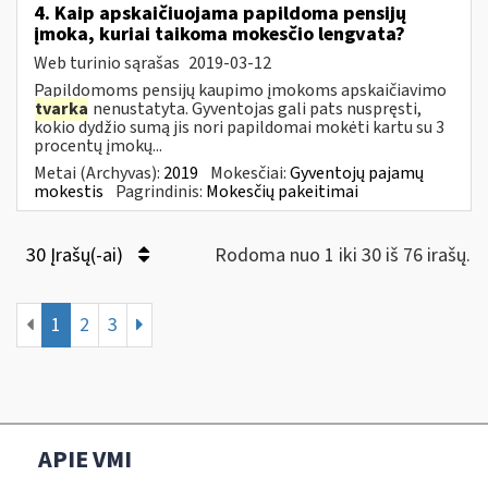
4. Kaip apskaičiuojama papildoma pensijų
įmoka, kuriai taikoma mokesčio lengvata?
Web turinio sąrašas
2019-03-12
Papildomoms pensijų kaupimo įmokoms apskaičiavimo
tvarka
nenustatyta. Gyventojas gali pats nuspręsti,
kokio dydžio sumą jis nori papildomai mokėti kartu su 3
procentų įmokų...
Metai (Archyvas):
2019
Mokesčiai:
Gyventojų pajamų
mokestis
Pagrindinis:
Mokesčių pakeitimai
30 Įrašų(-ai)
Rodoma nuo 1 iki 30 iš 76 irašų.
1
2
3
APIE VMI