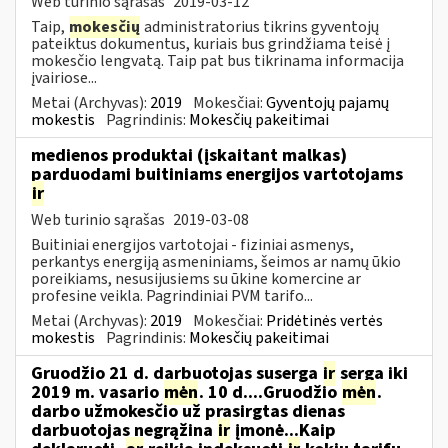
Web turinio sąrašas
2019-03-12
Taip,
mokesčių
administratorius tikrins gyventojų
pateiktus dokumentus, kuriais bus grindžiama teisė į
mokesčio lengvatą. Taip pat bus tikrinama informacija
įvairiose...
Metai (Archyvas):
2019
Mokesčiai:
Gyventojų pajamų
mokestis
Pagrindinis:
Mokesčių pakeitimai
medienos produktai (įskaitant malkas)
parduodami buitiniams energijos vartotojams
ir
Web turinio sąrašas
2019-03-08
Buitiniai energijos vartotojai - fiziniai asmenys,
perkantys energiją asmeniniams, šeimos ar namų ūkio
poreikiams, nesusijusiems su ūkine komercine ar
profesine veikla. Pagrindiniai PVM tarifo...
Metai (Archyvas):
2019
Mokesčiai:
Pridėtinės vertės
mokestis
Pagrindinis:
Mokesčių pakeitimai
Gruodžio 21 d. darbuotojas suserga
ir
serga iki
2019 m. vasario
mėn
. 10 d....Gruodžio
mėn
.
darbo užmokesčio už prasirgtas dienas
darbuotojas negrąžina
ir
įmonė...Kaip