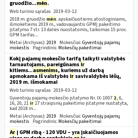
gruodžio...
mėn
.
Web turinio sąrašas
2019-03-12
2018 m. gruodžio
mėn
. apskaičiuotiems atostoginiams,
išmokėtiems 2019 m., vadovaujantis GPMĮ pakeitimo
įstatymo 7 str. 13 dalies nuostatomis, taikomas 15 proc.
GPM tarifas....
Metai (Archyvas):
2019
Mokesčiai:
Gyventojų pajamų
mokestis
Pagrindinis:
Mokesčių pakeitimai
Kokį pajamų mokesčio tarifą taikyti valstybės
tarnautojams, pareigūnams
ir
kitiems...
asmenims
, kuriems už darbą
apmokama iš valstybės
ir
savivaldybės lėšų,
2019 m. išmokamai
Web turinio sąrašas
2019-03-12
Gyventojų pajamų mokesčio įstatymo Nr. IX-1007
2
, 6,
16, 20, 21
ir
27 straipsnių pakeitimo įstatyme nustatyta,
kad 2018 m....
Metai (Archyvas):
2019
Mokesčiai:
Gyventojų pajamų
mokestis
Pagrindinis:
Mokesčių pakeitimai
Ar
į GPM ribą - 120 VDU – yra įskaičiuojamos