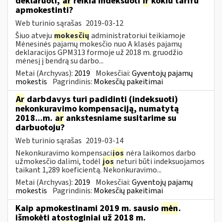
deklaruoti,
ar
reikia indeksuoti
ir
kokiu tarifu
apmokestinti?
Web turinio sąrašas
2019-03-12
Šiuo atveju
mokesčių
administratoriui teikiamoje
Mėnesinės pajamų mokesčio nuo A klasės pajamų
deklaracijos GPM313 formoje už 2018 m. gruodžio
mėnesį į bendrą su darbo...
Metai (Archyvas):
2019
Mokesčiai:
Gyventojų pajamų
mokestis
Pagrindinis:
Mokesčių pakeitimai
Ar
darbdavys turi padidinti (indeksuoti)
nekonkuravimo kompensaciją, numatytą
2018...m.
ar
ankstesniame susitarime su
darbuotoju?
Web turinio sąrašas
2019-03-14
Nekonkuravimo kompensaci
jos
nėra laikomos darbo
užmokesčio dalimi, todėl
jos
neturi būti indeksuojamos
taikant 1,289 koeficientą. Nekonkuravimo...
Metai (Archyvas):
2019
Mokesčiai:
Gyventojų pajamų
mokestis
Pagrindinis:
Mokesčių pakeitimai
Kaip apmokestinami 2019 m. sausio
mėn
.
išmokėti atostoginiai už 2018 m.