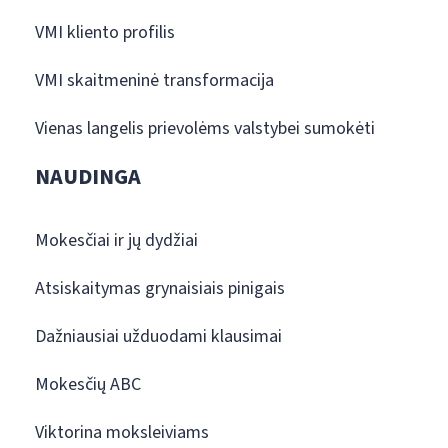
VMI kliento profilis
VMI skaitmeninė transformacija
Vienas langelis prievolėms valstybei sumokėti
NAUDINGA
Mokesčiai ir jų dydžiai
Atsiskaitymas grynaisiais pinigais
Dažniausiai užduodami klausimai
Mokesčių ABC
Viktorina moksleiviams