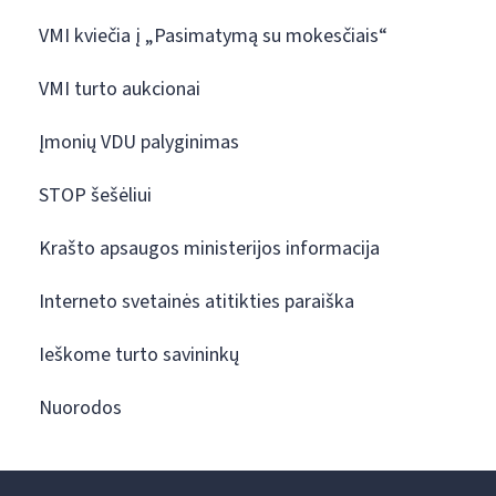
VMI kviečia į „Pasimatymą su mokesčiais“
VMI turto aukcionai
Įmonių VDU palyginimas
STOP šešėliui
Krašto apsaugos ministerijos informacija
Interneto svetainės atitikties paraiška
Ieškome turto savininkų
Nuorodos