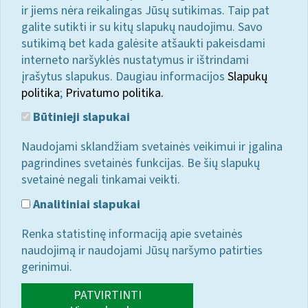
ir jiems nėra reikalingas Jūsų sutikimas. Taip pat
galite sutikti ir su kitų slapukų naudojimu. Savo
sutikimą bet kada galėsite atšaukti pakeisdami
interneto naršyklės nustatymus ir ištrindami
įrašytus slapukus. Daugiau informacijos
Slapukų
politika
;
Privatumo politika.
Būtinieji slapukai
Naudojami sklandžiam svetainės veikimui ir įgalina
pagrindines svetainės funkcijas. Be šių slapukų
svetainė negali tinkamai veikti.
Analitiniai slapukai
Renka statistinę informaciją apie svetainės
naudojimą ir naudojami Jūsų naršymo patirties
gerinimui.
PATVIRTINTI