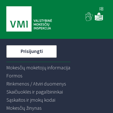
Prisijungti
Mokesčių mokėtojų informacija
Formos
Rinkmenos / Atviri duomenys
Skaičiuoklės ir pagalbininkai
Sąskaitos ir įmokų kodai
Mokesčių žinynas