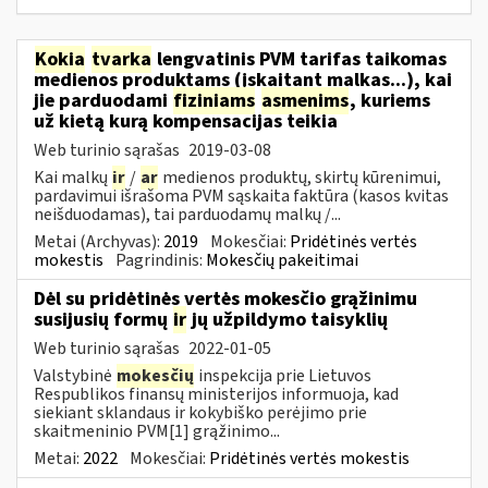
Kokia
tvarka
lengvatinis PVM tarifas taikomas
medienos produktams (įskaitant malkas...), kai
jie parduodami
fiziniams
asmenims
, kuriems
už kietą kurą kompensacijas teikia
Web turinio sąrašas
2019-03-08
Kai malkų
ir
/
ar
medienos produktų, skirtų kūrenimui,
pardavimui išrašoma PVM sąskaita faktūra (kasos kvitas
neišduodamas), tai parduodamų malkų /...
Metai (Archyvas):
2019
Mokesčiai:
Pridėtinės vertės
mokestis
Pagrindinis:
Mokesčių pakeitimai
Dėl su pridėtinės vertės mokesčio grąžinimu
susijusių formų
ir
jų užpildymo taisyklių
Web turinio sąrašas
2022-01-05
Valstybinė
mokesčių
inspekcija prie Lietuvos
Respublikos finansų ministerijos informuoja, kad
siekiant sklandaus ir kokybiško perėjimo prie
skaitmeninio PVM[1] grąžinimo...
Metai:
2022
Mokesčiai:
Pridėtinės vertės mokestis