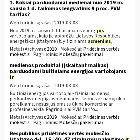
1. Kokiai parduodamai medienai nuo 2019 m.
sausio 1 d. taikomas lengvatinis 9 proc. PVM
tarifas?
Web turinio sąrašas
2019-03-08
Nuo 2019 m. sausio 1 d. buitiniams energi
jos
vartotojams, kaip jie apibrėžti Lietuvos Respublikos
energetikos įstatyme (t. y. fiziniams
asmenims
,...
Metai (Archyvas):
2019
Mokesčiai:
Pridėtinės vertės
mokestis
Pagrindinis:
Mokesčių pakeitimai
medienos produktai (įskaitant malkas)
parduodami buitiniams energijos vartotojams
ir
Web turinio sąrašas
2019-03-08
Buitiniai energijos vartotojai - fiziniai asmenys,
perkantys energiją asmeniniams, šeimos ar namų ūkio
poreikiams, nesusijusiems su ūkine komercine ar
profesine veikla. Pagrindiniai PVM tarifo...
Metai (Archyvas):
2019
Mokesčiai:
Pridėtinės vertės
mokestis
Pagrindinis:
Mokesčių pakeitimai
Respublikos pridėtinės vertės mokesčio
įstatymo 4-1, 15, 40, 47 straipsnių pakeitimo
ir