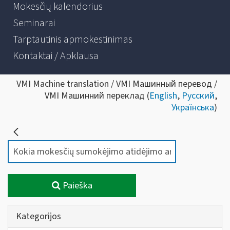
Mokesčių kalendorius
Seminarai
Tarptautinis apmokestinimas
Kontaktai / Apklausa
VMI Machine translation / VMI Машинный перевод /
VMI Машинний переклад (
English
,
Русский
,
Українська
)
Paieška
Kategorijos