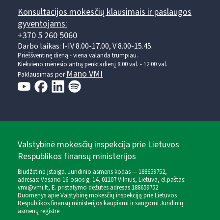
Konsultacijos mokesčių klausimais ir paslaugos
gyventojams:
+370 5 260 5060
Darbo laikas: I-IV 8.00-17.00, V 8.00-15.45.
Prieššventinę dieną - viena valanda trumpiau.
Kiekvieno mėnesio antrą penktadienį 8.00 val. - 12.00 val.
Mano VMI
Paklausimas per
Valstybinė mokesčių inspekcija prie Lietuvos
Respublikos finansų ministerijos
Biudžetinė įstaiga. Juridinio asmens kodas — 188659752,
adresas: Vasario 16-osios g. 14, 01107 Vilnius, Lietuva, el.paštas:
vmi@vmi.lt
, E. pristatymo dėžutės adresas 188659752
Duomenys apie Valstybinę mokesčių inspekciją prie Lietuvos
Respublikos finansų ministerijos kaupiami ir saugomi Juridinių
asmenų registre