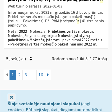
Web turinio sąrašas
2022-01-03
Informuojame, kad 2021 m. gruodžio 16 d. buvo priimtas
Pridėtinės vertės mokesčio įstatymo pakeitimas[1]
(toliau − Pakeitimas). Dėl PVM įstatymo[
2
] 41 straipsnio
papildymo...
Metai:
2022
Mokesčiai:
Pridėtinės vertės mokestis
Mokesčių žinyno kategorijos:
Mokesčių įstatymų
pakeitimai » Mokesčių įstatymų pakeitimai 2022 metais
» Pridėtinės vertės mokesčio pakeitimai nuo 2022 m.
5 Įrašų(-ai)
Rodoma nuo 1 iki 5 iš 77 irašų.
1
2
3
...
16
Uždaryti
Šioje svetainėje naudojami slapukai
(angl.
cookies). Būtinieji slapukai įdiegiami automatiškai