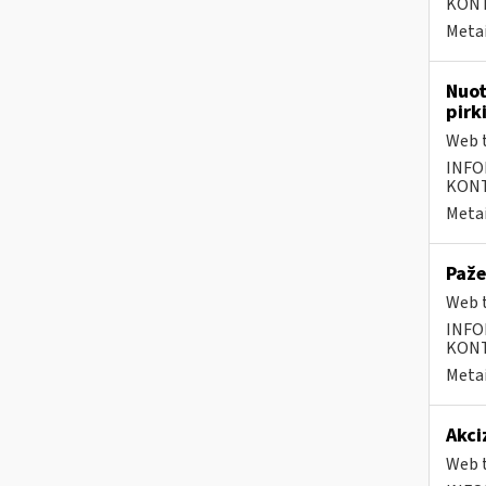
KONTA
Metai
Nuot
pirk
Web t
INFO
KONTA
Metai
Paže
Web t
INFO
KONTA
Metai
Akci
Web t