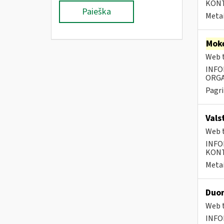
KONTA
Paieška
Metai
Moke
Web t
INFO
ORGA
Pagri
Vals
Web t
INFO
KONTA
Metai
Duom
Web t
INFO