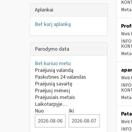
KONTA
Aplankai
Metai
Bet kurį aplanką
Prof
Web t
INFO
KONTA
Parodymo data
Metai
Bet kuriuo metu
apar
Praėjusią valandą
Paskutines 24 valandas
Web t
Praėjusią savaitę
INFO
Praėjusį mėnesį
KONTA
Praėjusiais metais
Metai
Laikotarpyje…
Nuo
Iki
Pata
Web t
INFO