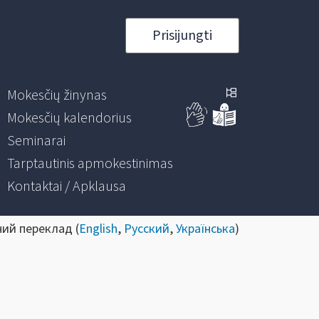
Prisijungti
Mokesčių žinynas
Mokesčių kalendorius
Seminarai
Tarptautinis apmokestinimas
Kontaktai / Apklausa
ний переклад (
English
,
Русский
,
Українська
)