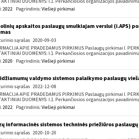
KTINIAI DUOMENYS: I.1. Perkančiosios organizacijos pavadinimas
:
2022
Pagrindinis:
Viešieji pirkimai
olinių apskaitos paslaugų smulkiajam verslui (i.APS) po
imas
urinio sąrašas
2020-09-03
RMACIJA APIE PRADEDAMUS PIRKIMUS Paslaugų pirkimai I. PER
KTINIAI DUOMENYS: I.1. Perkančiosios organizacijos pavadinimas
:
2020
Pagrindinis:
Viešieji pirkimai
idžiamumų valdymo sistemos palaikymo paslaugų vieša
urinio sąrašas
2022-12-08
RMACIJA APIE PRADEDAMUS PIRKIMUS Paslaugų pirkimai I. PER
KTINIAI DUOMENYS: I.1. Perkančiosios organizacijos pavadinimas
:
2022
Pagrindinis:
Viešieji pirkimai
zų informacinės sistemos techninės priežiūros paslaugų 
urinio sąrašas
2020-10-20