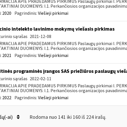
RMACIJA APIE PRADEDAMUS PIRKIMUS Paslaugų pirkimai I. PER
KTINIAI DUOMENYS: I.1. Perkančiosios organizacijos pavadinimas
:
2020
Pagrindinis:
Viešieji pirkimai
inio intelekto lavinimo mokymų viešasis pirkimas
urinio sąrašas
2021-12-08
RMACIJA APIE PRADEDAMUS PIRKIMUS Paslaugų pirkimai I. PER
KTINIAI DUOMENYS: I.1. Perkančiosios organizacijos pavadinimas
:
2021
Pagrindinis:
Viešieji pirkimai
itinės programinės įrangos SAS priežiūros paslaugų vieš
urinio sąrašas
2022-02-11
RMACIJA APIE PRADEDAMUS PIRKIMUS Paslaugų pirkimai I. PER
KTINIAI DUOMENYS: I.1. Perkančiosios organizacijos pavadinimas
:
2022
Pagrindinis:
Viešieji pirkimai
šų(-ai)
Rodoma nuo 141 iki 160 iš 224 irašų.