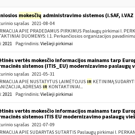
niosios
mokesčių
administravimo sistemos (i.SAF, i.VAZ
urinio sąrašas
2021-08-04
RMACIJA APIE PRADEDAMUS PIRKIMUS Paslaugų pirkimai I. PER
KTINIAI DUOMENYS: I.1. Perkančiosios organizacijos pavadinimas
:
2021
Pagrindinis:
Viešieji pirkimai
ėtinės vertės mokesčio informacijos mainams tarp Europ
rmacinės sistemos (ITIS_EU) modernizavimo paslaugų vi
urinio sąrašas
2021-05-31
RMACIJA APIE NUSTATYTUS LAIMĖTOJUS
IR
KETINIMĄ SUDARYTI 
NIZACIJA, ADRESAS
IR
KONTAKTINIAI...
:
2021
Pagrindinis:
Viešieji pirkimai
ėtinės vertės mokesčio informacijos mainams tarp Europ
rmacinės sistemos ITIS EU modernizavimo paslaugų vieš
urinio sąrašas
2021-07-09
RMACIJA APIE SUDARYTAS SUTARTIS Paslaugų pirkimai I. PERK