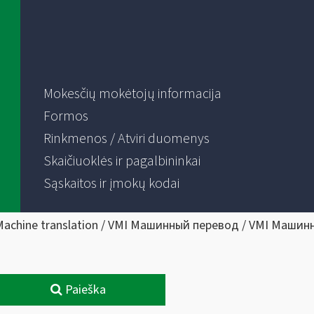
Mokesčių mokėtojų informacija
Formos
Rinkmenos / Atviri duomenys
Skaičiuoklės ir pagalbininkai
Sąskaitos ir įmokų kodai
Machine translation / VMI Машинный перевод / VMI Машин
Paieška