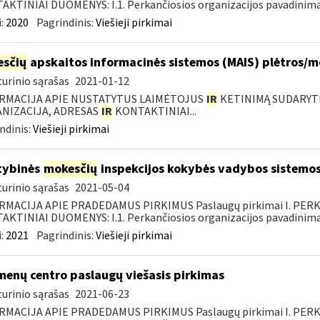
KTINIAI DUOMENYS: I.1. Perkančiosios organizacijos pavadinimas
:
2020
Pagrindinis:
Viešieji pirkimai
sčių
apskaitos informacinės sistemos (MAIS) plėtros/
urinio sąrašas
2021-01-12
RMACIJA APIE NUSTATYTUS LAIMĖTOJUS
IR
KETINIMĄ SUDARYTI 
NIZACIJA, ADRESAS
IR
KONTAKTINIAI...
ndinis:
Viešieji pirkimai
tybinės
mokesčių
inspekcijos kokybės vadybos sistemos
urinio sąrašas
2021-05-04
RMACIJA APIE PRADEDAMUS PIRKIMUS Paslaugų pirkimai I. PER
KTINIAI DUOMENYS: I.1. Perkančiosios organizacijos pavadinimas
:
2021
Pagrindinis:
Viešieji pirkimai
enų centro paslaugų viešasis pirkimas
urinio sąrašas
2021-06-23
RMACIJA APIE PRADEDAMUS PIRKIMUS Paslaugų pirkimai I. PER