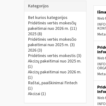
Kategorijos
Išma
Bet kurios kategorijos
Web t
Pridėtinės vertės mokesčių
INFO
pakeitimai nuo 2026 m.
(11)
KONTA
2025
(8)
Metai
Pridėtinės vertės mokesčio
pakeitimai nuo 2025 m.
(3)
Prid
2026
(3)
info
Pridėtinės vertės mokestis
(3)
Web t
Akcizų pakeitimai nuo 2025 m.
INFO
(1)
ORGA
Akcizų pakeitimai nuo 2026 m.
Metai
(1)
Raštai, paaiškinimai Fintech
Prid
(1)
info
Akcizai
(1)
Web t
INFO