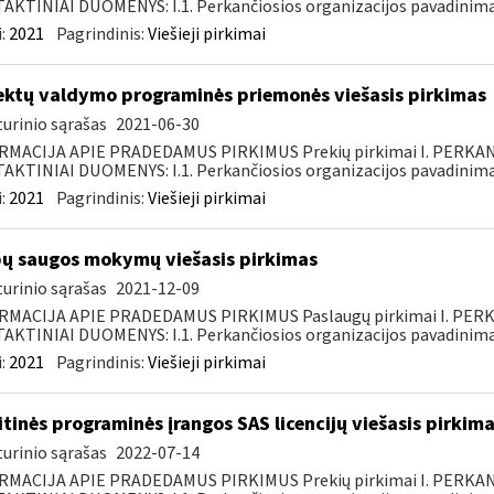
KTINIAI DUOMENYS: I.1. Perkančiosios organizacijos pavadinimas
:
2021
Pagrindinis:
Viešieji pirkimai
ektų valdymo programinės priemonės viešasis pirkimas
urinio sąrašas
2021-06-30
RMACIJA APIE PRADEDAMUS PIRKIMUS Prekių pirkimai I. PERKA
KTINIAI DUOMENYS: I.1. Perkančiosios organizacijos pavadinimas
:
2021
Pagrindinis:
Viešieji pirkimai
ų saugos mokymų viešasis pirkimas
urinio sąrašas
2021-12-09
RMACIJA APIE PRADEDAMUS PIRKIMUS Paslaugų pirkimai I. PER
KTINIAI DUOMENYS: I.1. Perkančiosios organizacijos pavadinimas
:
2021
Pagrindinis:
Viešieji pirkimai
itinės programinės įrangos SAS licencijų viešasis pirkim
urinio sąrašas
2022-07-14
RMACIJA APIE PRADEDAMUS PIRKIMUS Prekių pirkimai I. PERKA