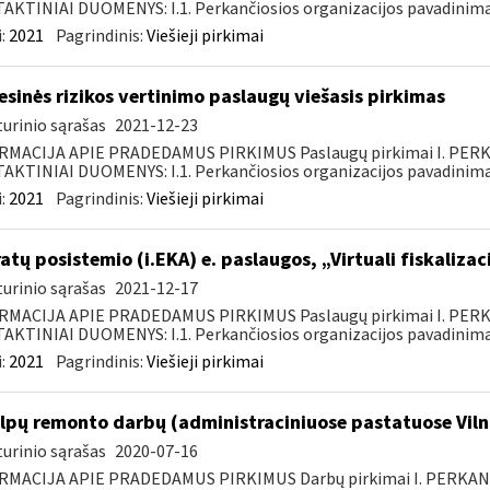
KTINIAI DUOMENYS: I.1. Perkančiosios organizacijos pavadinimas
:
2021
Pagrindinis:
Viešieji pirkimai
esinės rizikos vertinimo paslaugų viešasis pirkimas
urinio sąrašas
2021-12-23
RMACIJA APIE PRADEDAMUS PIRKIMUS Paslaugų pirkimai I. PER
KTINIAI DUOMENYS: I.1. Perkančiosios organizacijos pavadinimas
:
2021
Pagrindinis:
Viešieji pirkimai
atų posistemio (i.EKA) e. paslaugos, „Virtuali fiskaliz
urinio sąrašas
2021-12-17
RMACIJA APIE PRADEDAMUS PIRKIMUS Paslaugų pirkimai I. PER
KTINIAI DUOMENYS: I.1. Perkančiosios organizacijos pavadinimas
:
2021
Pagrindinis:
Viešieji pirkimai
lpų remonto darbų (administraciniuose pastatuose Vilni
urinio sąrašas
2020-07-16
RMACIJA APIE PRADEDAMUS PIRKIMUS Darbų pirkimai I. PERKA