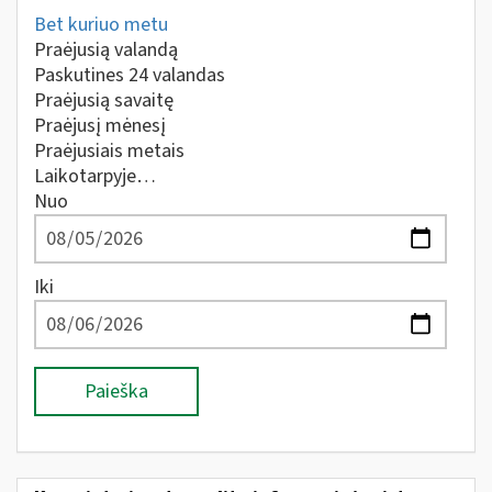
Bet kuriuo metu
Praėjusią valandą
Paskutines 24 valandas
Praėjusią savaitę
Praėjusį mėnesį
Praėjusiais metais
Laikotarpyje…
Nuo
Iki
Paieška