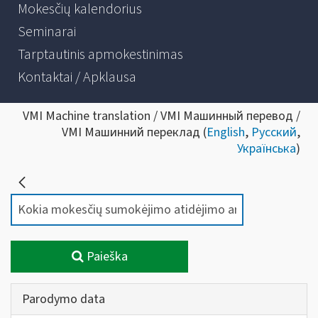
Mokesčių kalendorius
Seminarai
Tarptautinis apmokestinimas
Kontaktai / Apklausa
VMI Machine translation / VMI Машинный перевод /
VMI Машинний переклад (
English
,
Русский
,
Українська
)
Paieška
Parodymo data