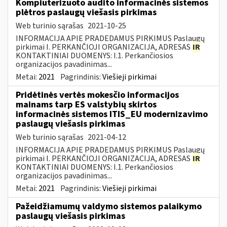
Kompiuterizuoto audito informacinės sistemos
plėtros paslaugų viešasis pirkimas
Web turinio sąrašas
2021-10-25
INFORMACIJA APIE PRADEDAMUS PIRKIMUS Paslaugų
pirkimai I. PERKANČIOJI ORGANIZACIJA, ADRESAS
IR
KONTAKTINIAI DUOMENYS: I.1. Perkančiosios
organizacijos pavadinimas...
Metai:
2021
Pagrindinis:
Viešieji pirkimai
Pridėtinės vertės mokesčio informacijos
mainams tarp ES valstybių skirtos
informacinės sistemos ITIS_EU modernizavimo
paslaugų viešasis pirkimas
Web turinio sąrašas
2021-04-12
INFORMACIJA APIE PRADEDAMUS PIRKIMUS Paslaugų
pirkimai I. PERKANČIOJI ORGANIZACIJA, ADRESAS
IR
KONTAKTINIAI DUOMENYS: I.1. Perkančiosios
organizacijos pavadinimas...
Metai:
2021
Pagrindinis:
Viešieji pirkimai
Pažeidžiamumų valdymo sistemos palaikymo
paslaugų viešasis pirkimas