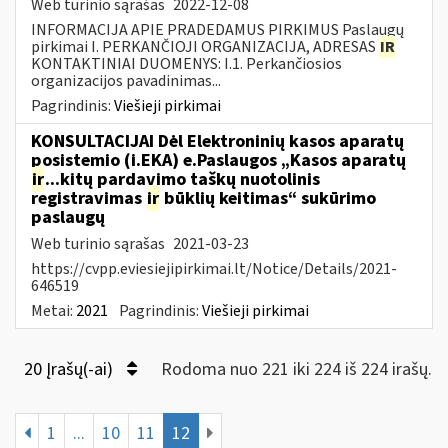
Web turinio sąrašas
2022-12-08
INFORMACIJA APIE PRADEDAMUS PIRKIMUS Paslaugų
pirkimai I. PERKANČIOJI ORGANIZACIJA, ADRESAS
IR
KONTAKTINIAI DUOMENYS: I.1. Perkančiosios
organizacijos pavadinimas...
Pagrindinis:
Viešieji pirkimai
KONSULTACIJAI Dėl Elektroninių kasos aparatų
posistemio (i.EKA) e.Paslaugos „Kasos aparatų
ir
...kitų pardavimo taškų nuotolinis
registravimas
ir
būklių keitimas“ sukūrimo
paslaugų
Web turinio sąrašas
2021-03-23
https://cvpp.eviesiejipirkimai.lt/Notice/Details/2021-
646519
Metai:
2021
Pagrindinis:
Viešieji pirkimai
20 Įrašų(-ai)
Rodoma nuo 221 iki 224 iš 224 irašų.
1
...
10
11
12