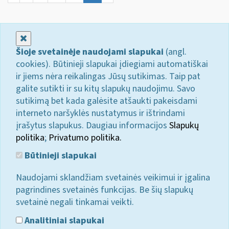
Uždaryti
Šioje svetainėje naudojami slapukai
(angl.
cookies). Būtinieji slapukai įdiegiami automatiškai
ir jiems nėra reikalingas Jūsų sutikimas. Taip pat
galite sutikti ir su kitų slapukų naudojimu. Savo
sutikimą bet kada galėsite atšaukti pakeisdami
interneto naršyklės nustatymus ir ištrindami
įrašytus slapukus. Daugiau informacijos
Slapukų
politika
;
Privatumo politika.
Būtinieji slapukai
Naudojami sklandžiam svetainės veikimui ir įgalina
pagrindines svetainės funkcijas. Be šių slapukų
svetainė negali tinkamai veikti.
Analitiniai slapukai