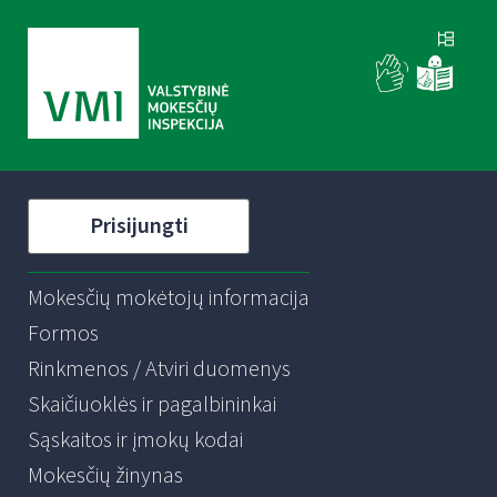
Prisijungti
Mokesčių mokėtojų informacija
Formos
Rinkmenos / Atviri duomenys
Skaičiuoklės ir pagalbininkai
Sąskaitos ir įmokų kodai
Mokesčių žinynas