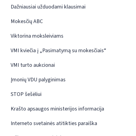
Dažniausiai užduodami klausimai
Mokesčių ABC
Viktorina moksleiviams
VMI kviečia į „Pasimatymą su mokesčiais“
VMI turto aukcionai
Įmonių VDU palyginimas
STOP šešėliui
Krašto apsaugos ministerijos informacija
Interneto svetainės atitikties paraiška