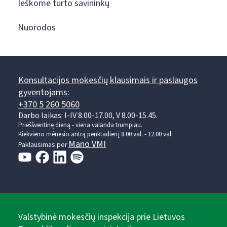
Ieškome turto savininkų
Nuorodos
Konsultacijos mokesčių klausimais ir paslaugos
gyventojams:
+370 5 260 5060
Darbo laikas: I-IV 8.00-17.00, V 8.00-15.45.
Prieššventinę dieną - viena valanda trumpiau.
Kiekvieno mėnesio antrą penktadienį 8.00 val. - 12.00 val.
Mano VMI
Paklausimas per
Valstybinė mokesčių inspekcija prie Lietuvos