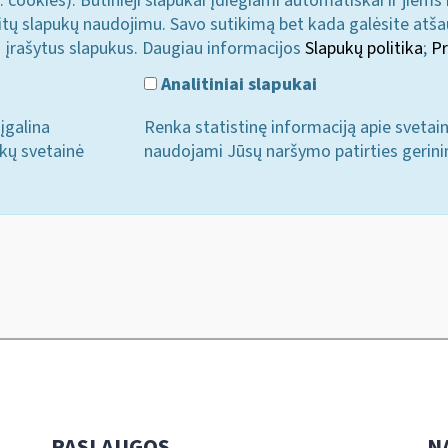
. cookies). Būtinieji slapukai įdiegiami automatiškai ir jiems
u kitų slapukų naudojimu. Savo sutikimą bet kada galėsite atš
i įrašytus slapukus. Daugiau informacijos
Slapukų politika
;
Pr
Analitiniai slapukai
įgalina
Renka statistinę informaciją apie svetai
ukų svetainė
naudojami Jūsų naršymo patirties gerini
PASLAUGOS
N