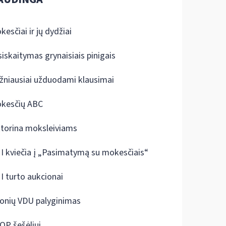
kesčiai ir jų dydžiai
siskaitymas grynaisiais pinigais
žniausiai užduodami klausimai
kesčių ABC
ktorina moksleiviams
I kviečia į „Pasimatymą su mokesčiais“
I turto aukcionai
onių VDU palyginimas
OP šešėliui