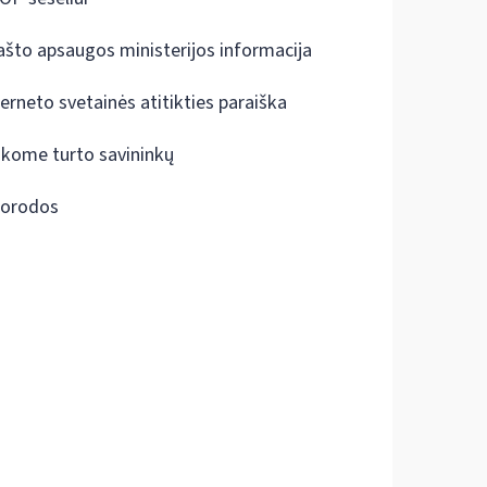
ašto apsaugos ministerijos informacija
terneto svetainės atitikties paraiška
škome turto savininkų
orodos