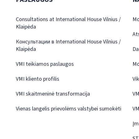
Consultations at International House Vilnius /
Mo
Klaipėda
At
Консультации в International House Vilnius /
Klaipėda
Da
VMI teikiamos paslaugos
Mo
VMI kliento profilis
Vi
VMI skaitmeninė transformacija
VM
Vienas langelis prievolėms valstybei sumokėti
VM
Įm
ST