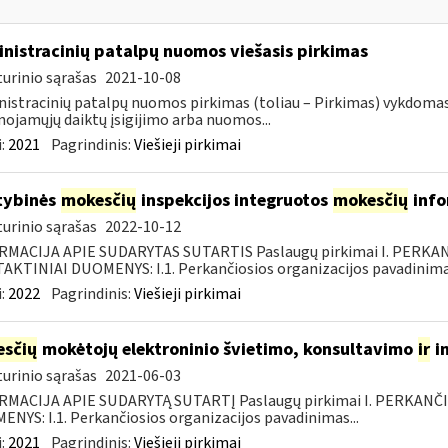
nistracinių patalpų nuomos viešasis pirkimas
urinio sąrašas
2021-10-08
istracinių patalpų nuomos pirkimas (toliau – Pirkimas) vykdoma
nojamųjų daiktų įsigijimo arba nuomos...
:
2021
Pagrindinis:
Viešieji pirkimai
tybinės
mokesčių
inspekcijos integruotos
mokesčių
info
urinio sąrašas
2022-10-12
RMACIJA APIE SUDARYTAS SUTARTIS Paslaugų pirkimai I. PERK
KTINIAI DUOMENYS: I.1. Perkančiosios organizacijos pavadinimas
:
2022
Pagrindinis:
Viešieji pirkimai
sčių
mokėtojų elektroninio švietimo, konsultavimo
ir
i
urinio sąrašas
2021-06-03
RMACIJA APIE SUDARYTĄ SUTARTĮ Paslaugų pirkimai I. PERKANČ
NYS: I.1. Perkančiosios organizacijos pavadinimas...
:
2021
Pagrindinis:
Viešieji pirkimai