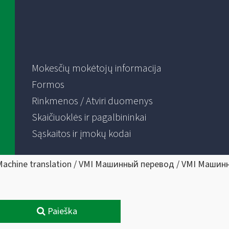
Mokesčių mokėtojų informacija
Formos
Rinkmenos / Atviri duomenys
Skaičiuoklės ir pagalbininkai
Sąskaitos ir įmokų kodai
Machine translation / VMI Машинный перевод / VMI Машин
Paieška