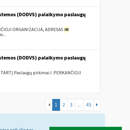
stemos (DODVS) palaikymo paslaugų
ANČIOJI ORGANIZACIJA, ADRESAS
IR
...
stemos (DODVS) palaikymo paslaugų
ARTĮ Paslaugų pirkimai I. PERKANČIOJI
1
2
3
...
45