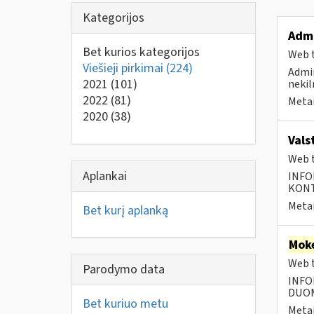
Kategorijos
Admi
Bet kurios kategorijos
Web t
Viešieji pirkimai
(224)
Admin
2021
(101)
nekil
2022
(81)
Metai
2020
(38)
Vals
Web t
Aplankai
INFO
KONTA
Metai
Bet kurį aplanką
Moke
Web t
Parodymo data
INFO
DUOME
Bet kuriuo metu
Metai