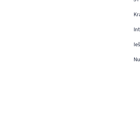
Kr
In
Ie
Nu