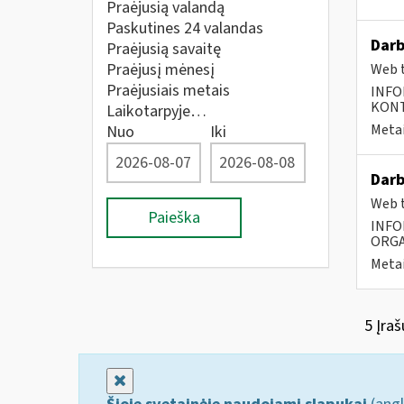
Praėjusią valandą
Paskutines 24 valandas
Darb
Praėjusią savaitę
Praėjusį mėnesį
Web t
Praėjusiais metais
INFO
KONTA
Laikotarpyje…
Metai
Nuo
Iki
Darb
Web t
Paieška
INFO
ORGA
Metai
5 Įraš
Uždaryti