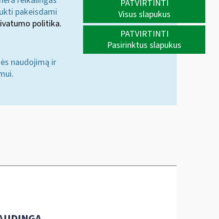
 nėra reikalingas
PATVIRTINTI
aukti pakeisdami
Visus slapukus
ivatumo politika.
PATVIRTINTI
Pasirinktus slapukus
nės naudojimą ir
mui.
AUDINGA