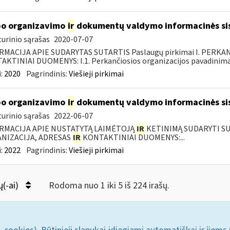
o organizavimo
ir
dokumentų valdymo informacinės si
urinio sąrašas
2020-07-07
RMACIJA APIE SUDARYTAS SUTARTIS Paslaugų pirkimai I. PERK
KTINIAI DUOMENYS: I.1. Perkančiosios organizacijos pavadinimas
:
2020
Pagrindinis:
Viešieji pirkimai
o organizavimo
ir
dokumentų valdymo informacinės si
urinio sąrašas
2022-06-07
RMACIJA APIE NUSTATYTĄ LAIMĖTOJĄ
IR
KETINIMĄ SUDARYTI SUT
NIZACIJA, ADRESAS
IR
KONTAKTINIAI DUOMENYS:...
:
2022
Pagrindinis:
Viešieji pirkimai
ų(-ai)
Rodoma nuo 1 iki 5 iš 224 irašų.