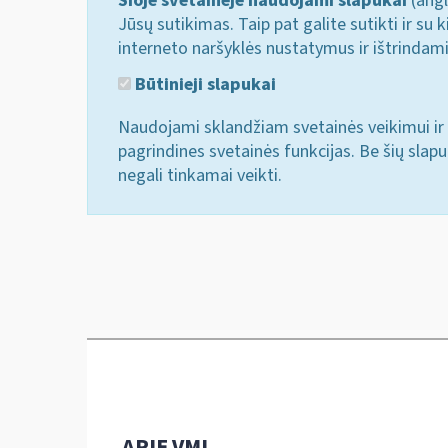
Šioje svetainėje naudojami slapukai
(angl
Jūsų sutikimas. Taip pat galite sutikti ir s
interneto naršyklės nustatymus ir ištrindam
Būtinieji slapukai
Naudojami sklandžiam svetainės veikimui ir 
pagrindines svetainės funkcijas. Be šių slap
negali tinkamai veikti.
APIE VMI