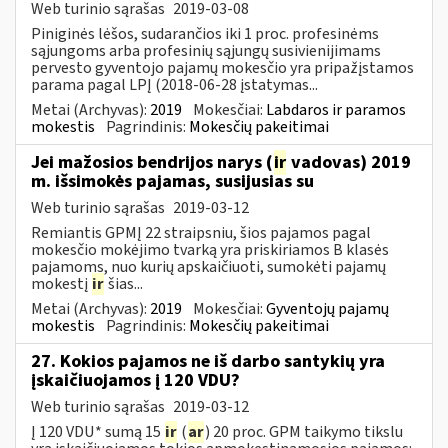
Web turinio sąrašas
2019-03-08
Piniginės lėšos, sudarančios iki 1 proc. profesinėms
sąjungoms arba profesinių sąjungų susivienijimams
pervesto gyventojo pajamų mokesčio yra pripažįstamos
parama pagal LPĮ (2018-06-28 įstatymas...
Metai (Archyvas):
2019
Mokesčiai:
Labdaros ir paramos
mokestis
Pagrindinis:
Mokesčių pakeitimai
Jei mažosios bendrijos narys (
ir
vadovas) 2019
m. išsimokės pajamas, susijusias su
Web turinio sąrašas
2019-03-12
Remiantis GPMĮ 22 straipsniu, šios pajamos pagal
mokesčio mokėjimo tvarką yra priskiriamos B klasės
pajamoms, nuo kurių apskaičiuoti, sumokėti pajamų
mokestį
ir
šias...
Metai (Archyvas):
2019
Mokesčiai:
Gyventojų pajamų
mokestis
Pagrindinis:
Mokesčių pakeitimai
27. Kokios pajamos ne iš darbo santykių yra
įskaičiuojamos į 120 VDU?
Web turinio sąrašas
2019-03-12
Į 120 VDU* sumą 15
ir
(
ar
) 20 proc. GPM taikymo tikslu