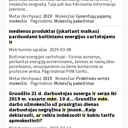
mokesčio lengvatą. Taip pat bus tikrinama informacija
įvairiose...
Metai (Archyvas):
2019
Mokesčiai:
Gyventojų pajamų
mokestis
Pagrindinis:
Mokesčių pakeitimai
medienos produktai (įskaitant malkas)
parduodami buitiniams energijos vartotojams
ir
Web turinio sąrašas
2019-03-08
Buitiniai energijos vartotojai - fiziniai asmenys,
perkantys energiją asmeniniams, šeimos ar namų ūkio
poreikiams, nesusijusiems su ūkine komercine ar
profesine veikla. Pagrindiniai PVM tarifo...
Metai (Archyvas):
2019
Mokesčiai:
Pridėtinės vertės
mokestis
Pagrindinis:
Mokesčių pakeitimai
Gruodžio 21 d. darbuotojas suserga
ir
serga iki
2019 m. vasario
mėn
. 10 d....Gruodžio
mėn
.
darbo užmokesčio už prasirgtas dienas
darbuotojas negrąžina
ir
įmonė...Kaip
deklaruoti,
ar
reikia indeksuoti
ir
kokiu tarifu
apmokestinti?