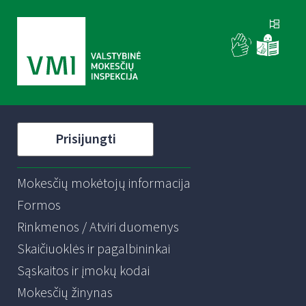
Prisijungti
Mokesčių mokėtojų informacija
Formos
Rinkmenos / Atviri duomenys
Skaičiuoklės ir pagalbininkai
Sąskaitos ir įmokų kodai
Mokesčių žinynas