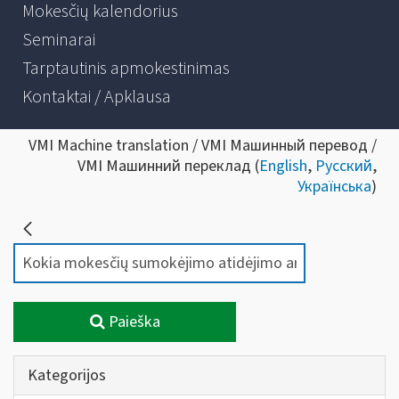
Mokesčių kalendorius
Seminarai
Tarptautinis apmokestinimas
Kontaktai / Apklausa
VMI Machine translation / VMI Машинный перевод /
VMI Машинний переклад (
English
,
Русский
,
Українська
)
Paieška
Kategorijos