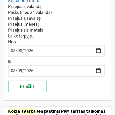
Bet kuriuo metu
Praėjusią valandą
Paskutines 24 valandas
Praėjusią savaitę
Praėjusį mėnesį
Praėjusiais metais
Laikotarpyje…
Nuo
Iki
Paieška
Kokia
tvarka
lengvatinis PVM tarifas taikomas