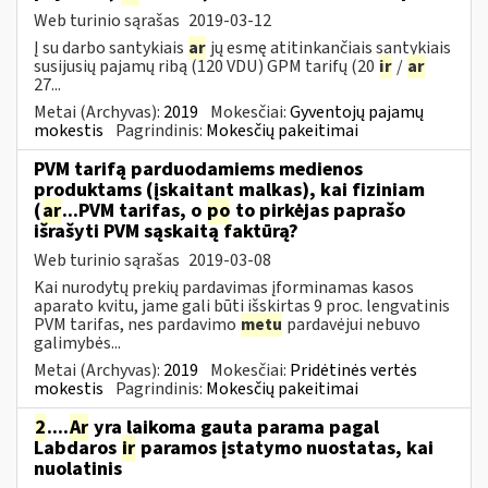
Web turinio sąrašas
2019-03-12
Į su darbo santykiais
ar
jų esmę atitinkančiais santykiais
susijusių pajamų ribą (120 VDU) GPM tarifų (20
ir
/
ar
27...
Metai (Archyvas):
2019
Mokesčiai:
Gyventojų pajamų
mokestis
Pagrindinis:
Mokesčių pakeitimai
PVM tarifą parduodamiems medienos
produktams (įskaitant malkas), kai fiziniam
(
ar
...PVM tarifas, o
po
to pirkėjas paprašo
išrašyti PVM sąskaitą faktūrą?
Web turinio sąrašas
2019-03-08
Kai nurodytų prekių pardavimas įforminamas kasos
aparato kvitu, jame gali būti išskirtas 9 proc. lengvatinis
PVM tarifas, nes pardavimo
metu
pardavėjui nebuvo
galimybės...
Metai (Archyvas):
2019
Mokesčiai:
Pridėtinės vertės
mokestis
Pagrindinis:
Mokesčių pakeitimai
2
....
Ar
yra laikoma gauta parama pagal
Labdaros
ir
paramos įstatymo nuostatas, kai
nuolatinis