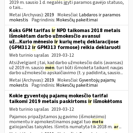
2019 m. sausio 1 d. negalės įgyti paramos gavėjo statuso,
o tais...
Metai (Archyvas):
2019
Mokesčiai:
Labdaros ir paramos
mokestis
Pagrindinis:
Mokesčių pakeitimai
Koks GPM tarifas
ir
NPD taikomas 2018 metais
išmokėtam darbo užmokesčio avansui
už...Kurio mėnesio
ir
kurių metų deklaracijose
(GPM312
ir
GPM313 formose) reikia deklaruoti
Web turinio sąrašas
2019-03-12
Atsižvelgiant į tai, kad darbo užmokesčio dalis (avansas)
už 2019 m. sausio
mėn
. turi būti išmokėta taikant naujas
darbo užmokesčio apskaičiavimo (t. y. padidinta, sausio...
Metai (Archyvas):
2019
Mokesčiai:
Gyventojų pajamų
mokestis
Pagrindinis:
Mokesčių pakeitimai
Kokie gyventojų pajamų mokesčio tarifai
taikomi 2019 metais paskirtoms
ir
išmokėtoms
Web turinio sąrašas
2019-03-12
Pajamos pripažįstamos jų gavimo (išmokėjimo)
momentu ir apmokestinamos pagal tuo
metu
galiojančias taisykles. Išimtis numatyta tik 2018 m.
ar
...