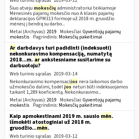
Web turinio sąrašas
2019-03-12
Šiuo atveju
mokesčių
administratoriui teikiamoje
Mėnesinės pajamų mokesčio nuo A klasės pajamų
deklaracijos GPM313 formoje už 2018 m. gruodžio
mėnesį į bendrą su darbo...
Metai (Archyvas):
2019
Mokesčiai:
Gyventojų pajamų
mokestis
Pagrindinis:
Mokesčių pakeitimai
Ar
darbdavys turi padidinti (indeksuoti)
nekonkuravimo kompensaciją, numatytą
2018...m.
ar
ankstesniame susitarime su
darbuotoju?
Web turinio sąrašas
2019-03-14
Nekonkuravimo kompensaci
jos
nėra laikomos darbo
užmokesčio dalimi, todėl
jos
neturi būti indeksuojamos
taikant 1,289 koeficientą. Nekonkuravimo...
Metai (Archyvas):
2019
Mokesčiai:
Gyventojų pajamų
mokestis
Pagrindinis:
Mokesčių pakeitimai
Kaip apmokestinami 2019 m. sausio
mėn
.
išmokėti atostoginiai už 2018 m.
gruodžio...
mėn
.
Web turinio sąrašas
2019-03-12