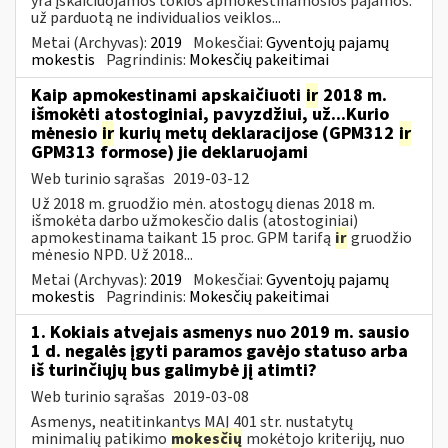
yra įskaičiuojamos tokios apmokestinamosios pajamos:
už parduotą ne individualios veiklos...
Metai (Archyvas):
2019
Mokesčiai:
Gyventojų pajamų
mokestis
Pagrindinis:
Mokesčių pakeitimai
Kaip apmokestinami apskaičiuoti
ir
2018 m.
išmokėti atostoginiai, pavyzdžiui, už...Kurio
mėnesio
ir
kurių metų deklaracijose (GPM312
ir
GPM313 formose) jie deklaruojami
Web turinio sąrašas
2019-03-12
Už 2018 m. gruodžio mėn. atostogų dienas 2018 m.
išmokėta darbo užmokesčio dalis (atostoginiai)
apmokestinama taikant 15 proc. GPM tarifą
ir
gruodžio
mėnesio NPD. Už 2018...
Metai (Archyvas):
2019
Mokesčiai:
Gyventojų pajamų
mokestis
Pagrindinis:
Mokesčių pakeitimai
1. Kokiais atvejais asmenys nuo 2019 m. sausio
1 d. negalės įgyti paramos gavėjo statuso arba
iš turinčiųjų bus galimybė jį atimti?
Web turinio sąrašas
2019-03-08
Asmenys, neatitinkantys MAĮ 401 str. nustatytų
minimalių patikimo
mokesčių
mokėtojo kriterijų, nuo