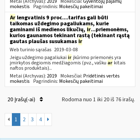
Metai (Archyvas):
2019
Mokesčiai:
Gyventojų pajamų
mokestis
Pagrindinis:
Mokesčių pakeitimai
Ar
lengvatinis 9 proc....tarifas gali būti
taikomas uždegimo pagaliukams, kurie
gaminami iš medienos likučių,
ir
...priemonėms,
kurios gaunamos tekinant rąstą (tekinant rąstą
gautas plaušas susukamas
ir
Web turinio sąrašas
2019-03-08
Jeigu uždegimo pagaliukai
ir
įkūrimo priemonės yra
įmirkytos degiomis medžiagomis (pvz., vašku
ar
kitais
naftos produktais)...
Metai (Archyvas):
2019
Mokesčiai:
Pridėtinės vertės
mokestis
Pagrindinis:
Mokesčių pakeitimai
20 Įrašų(-ai)
Rodoma nuo 1 iki 20 iš 76 irašų.
1
2
3
4