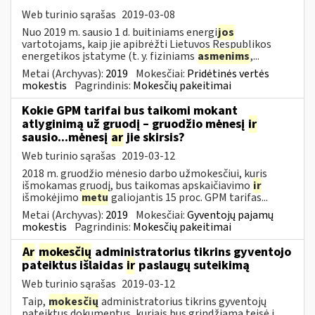
Web turinio sąrašas
2019-03-08
Nuo 2019 m. sausio 1 d. buitiniams energi
jos
vartotojams, kaip jie apibrėžti Lietuvos Respublikos
energetikos įstatyme (t. y. fiziniams
asmenims
,...
Metai (Archyvas):
2019
Mokesčiai:
Pridėtinės vertės
mokestis
Pagrindinis:
Mokesčių pakeitimai
Kokie GPM tarifai bus taikomi mokant
atlyginimą už gruodį – gruodžio mėnesį
ir
sausio...mėnesį
ar
jie skirsis?
Web turinio sąrašas
2019-03-12
2018 m. gruodžio mėnesio darbo užmokesčiui, kuris
išmokamas gruodį, bus taikomas apskaičiavimo
ir
išmokėjimo
metu
galiojantis 15 proc. GPM tarifas...
Metai (Archyvas):
2019
Mokesčiai:
Gyventojų pajamų
mokestis
Pagrindinis:
Mokesčių pakeitimai
Ar
mokesčių
administratorius tikrins gyventojo
pateiktus išlaidas
ir
paslaugų suteikimą
Web turinio sąrašas
2019-03-12
Taip,
mokesčių
administratorius tikrins gyventojų
pateiktus dokumentus, kuriais bus grindžiama teisė į