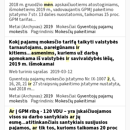
2018 m. gruodžio
mėn
. apskaičiuotiems atostoginiams,
išmokėtiems 2019 m., vadovaujantis GPMĮ pakeitimo
įstatymo 7 str. 13 dalies nuostatomis, taikomas 15 proc.
GPM tarifas....
Metai (Archyvas):
2019
Mokesčiai:
Gyventojų pajamų
mokestis
Pagrindinis:
Mokesčių pakeitimai
Kokį pajamų mokesčio tarifą taikyti valstybės
tarnautojams, pareigūnams
ir
kitiems...
asmenims
, kuriems už darbą
apmokama iš valstybės
ir
savivaldybės lėšų,
2019 m. išmokamai
Web turinio sąrašas
2019-03-12
Gyventojų pajamų mokesčio įstatymo Nr. IX-1007
2
, 6,
16, 20, 21
ir
27 straipsnių pakeitimo įstatyme nustatyta,
kad 2018 m....
Metai (Archyvas):
2019
Mokesčiai:
Gyventojų pajamų
mokestis
Pagrindinis:
Mokesčių pakeitimai
Ar
į GPM ribą - 120 VDU – yra įskaičiuojamos
visos su darbo santykiais
ar
jų
esmę...atitinkančiais santykiais susijusios
pajamos,
ar
tik tos, kurioms taikomas 20 proc