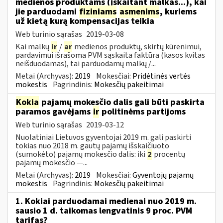
medienos produktams (įskaitant malkas...), kai
jie parduodami
fiziniams
asmenims
, kuriems
už kietą kurą kompensacijas teikia
Web turinio sąrašas
2019-03-08
Kai malkų
ir
/
ar
medienos produktų, skirtų kūrenimui,
pardavimui išrašoma PVM sąskaita faktūra (kasos kvitas
neišduodamas), tai parduodamų malkų /...
Metai (Archyvas):
2019
Mokesčiai:
Pridėtinės vertės
mokestis
Pagrindinis:
Mokesčių pakeitimai
Kokia
pajamų mokesčio dalis gali būti paskirta
paramos gavėjams
ir
politinėms partijoms
Web turinio sąrašas
2019-03-12
Nuolatiniai Lietuvos gyventojai 2019 m. gali paskirti
tokias nuo 2018 m. gautų pajamų išskaičiuoto
(sumokėto) pajamų mokesčio dalis: iki
2
procentų
pajamų mokesčio —...
Metai (Archyvas):
2019
Mokesčiai:
Gyventojų pajamų
mokestis
Pagrindinis:
Mokesčių pakeitimai
1. Kokiai parduodamai medienai nuo 2019 m.
sausio 1 d. taikomas lengvatinis 9 proc. PVM
tarifas?