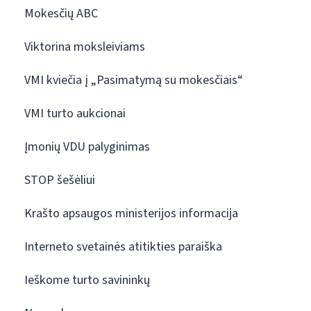
Mokesčių ABC
Viktorina moksleiviams
VMI kviečia į „Pasimatymą su mokesčiais“
VMI turto aukcionai
Įmonių VDU palyginimas
STOP šešėliui
Krašto apsaugos ministerijos informacija
Interneto svetainės atitikties paraiška
Ieškome turto savininkų