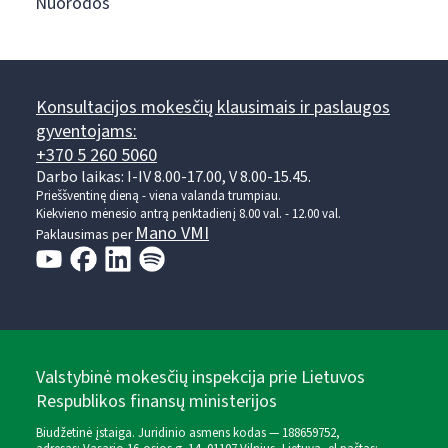
Nuorodos
Konsultacijos mokesčių klausimais ir paslaugos
gyventojams:
+370 5 260 5060
Darbo laikas: I-IV 8.00-17.00, V 8.00-15.45.
Prieššventinę dieną - viena valanda trumpiau.
Kiekvieno mėnesio antrą penktadienį 8.00 val. - 12.00 val.
Mano VMI
Paklausimas per
Valstybinė mokesčių inspekcija prie Lietuvos
Respublikos finansų ministerijos
Biudžetinė įstaiga. Juridinio asmens kodas — 188659752,