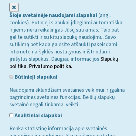
Uždaryti
Šioje svetainėje naudojami slapukai
(angl.
cookies). Būtinieji slapukai įdiegiami automatiškai
ir jiems nėra reikalingas Jūsų sutikimas. Taip pat
galite sutikti ir su kitų slapukų naudojimu. Savo
sutikimą bet kada galėsite atšaukti pakeisdami
interneto naršyklės nustatymus ir ištrindami
įrašytus slapukus. Daugiau informacijos
Slapukų
politika
;
Privatumo politika.
Būtinieji slapukai
Naudojami sklandžiam svetainės veikimui ir įgalina
pagrindines svetainės funkcijas. Be šių slapukų
svetainė negali tinkamai veikti.
Analitiniai slapukai
Renka statistinę informaciją apie svetainės
naudojimą ir naudojami Jūsų naršymo patirties