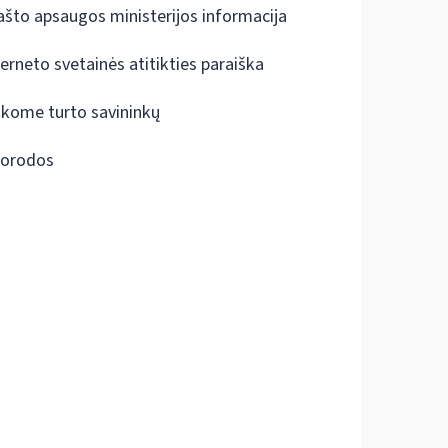
ašto apsaugos ministerijos informacija
terneto svetainės atitikties paraiška
škome turto savininkų
orodos