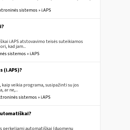
ktroninės sistemos » i.APS
i?
škai i.APS atstovavimo teisės suteikiamos
ri, kad jam...
nės sistemos » i.APS
s (i.APS)?
 kaip veikia programa, susipažinti su jos
 ar ne,...
ktroninės sistemos » i.APS
automatiškai?
ys perkeliami automatiškai (duomenų