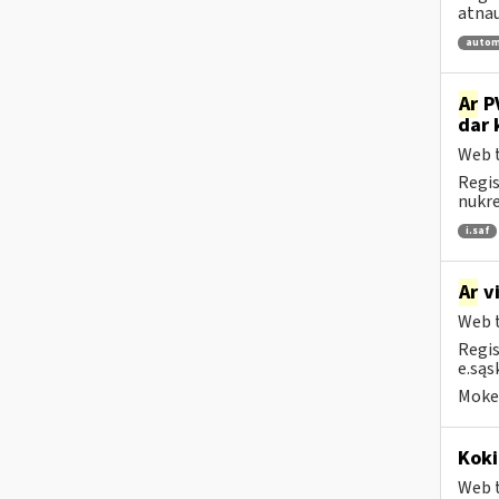
atnau
autom
Ar
PV
dar 
Web t
Regis
nukrei
i.saf
Ar
vi
Web t
Regis
e.sąs
Mokes
Koki
Web t