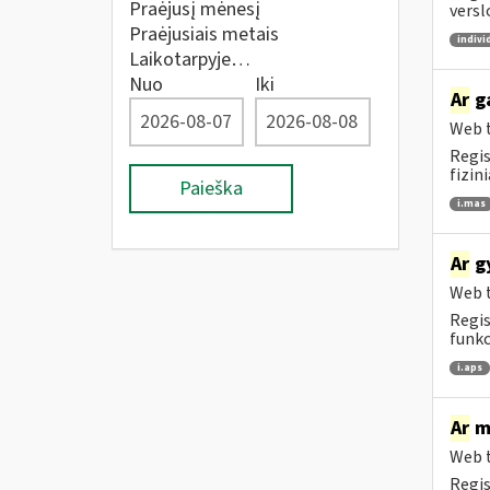
Praėjusį mėnesį
versl
Praėjusiais metais
indivi
Laikotarpyje…
Nuo
Iki
Ar
ga
Web t
Regis
fizin
Paieška
i.mas
Ar
gy
Web t
Regis
funkc
i.aps
Ar
me
Web t
Regis