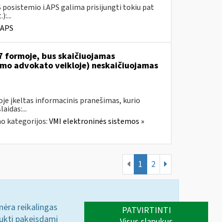
 posistemio i.APS galima prisijungti tokiu pat
:...
.APS
7 formoje, bus skaičiuojamas
jamo advokato veikloje) neskaičiuojamas
je įkeltas informacinis pranešimas, kurio
aidas:...
o kategorijos:
VMI elektroninės sistemos »
1
2
 nėra reikalingas
PATVIRTINTI
aukti pakeisdami
Visus slapukus