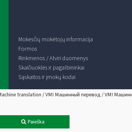
Mokesčių mokėtojų informacija
Formos
Rinkmenos / Atviri duomenys
Skaičiuoklės ir pagalbininkai
Sąskaitos ir įmokų kodai
Machine translation / VMI Машинный перевод / VMI Машин
Paieška