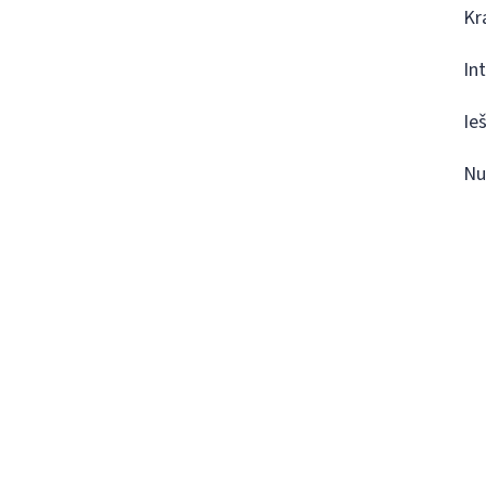
Kr
In
Ie
Nu