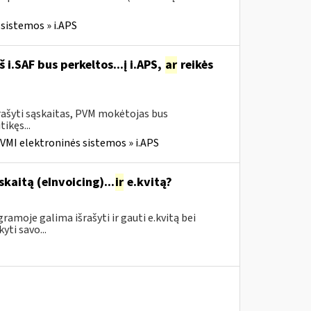
sistemos » i.APS
i.SAF bus perkeltos...į i.APS,
ar
reikės
rašyti sąskaitas, PVM mokėtojas bus
tikęs...
VMI elektroninės sistemos » i.APS
skaitą (eInvoicing)...
ir
e.kvitą?
amoje galima išrašyti ir gauti e.kvitą bei
yti savo...