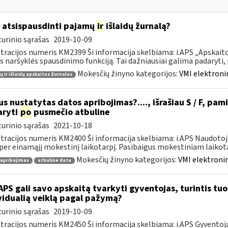
 atsispausdinti pajamų
ir
išlaidų žurnalą?
urinio sąrašas
2019-10-09
tracijos numeris KM2399 Ši informacija skelbiama: i.APS „Apskaitos
s naršyklės spausdinimo funkciją. Tai dažniausiai galima padaryti, pv
Mokesčių žinyno kategorijos:
VMI elektroni
 ir išlaidų apskaitos žurnalas
s nustatytas datos apribojimas?...., išrašiau S / F, pami
aryti
po
pusmečio atbuline
urinio sąrašas
2021-10-18
tracijos numeris KM2400 Ši informacija skelbiama: i.APS Naudotoja
per einamąjį mokestinį laikotarpį. Pasibaigus mokestiniam laikotar
Mokesčių žinyno kategorijos:
VMI elektronin
 apribojimas
atbuline data
APS gali savo apskaitą tvarkyti gyventojas, turintis tuo 
vidualią veiklą pagal pažymą?
urinio sąrašas
2019-10-09
tracijos numeris KM2450 Ši informacija skelbiama: i.APS Gyventojai