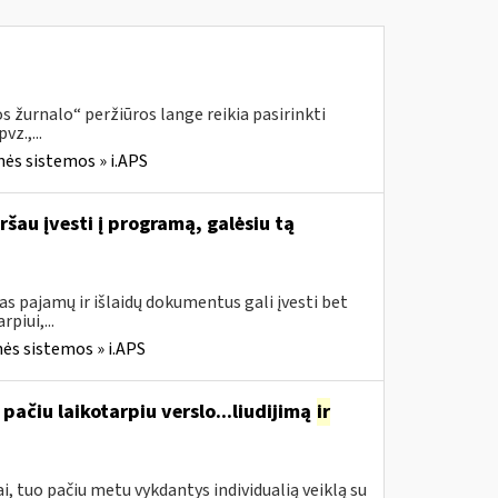
 žurnalo“ peržiūros lange reikia pasirinkti
z.,...
nės sistemos » i.APS
ršau įvesti į programą, galėsiu tą
s pajamų ir išlaidų dokumentus gali įvesti bet
piui,...
ės sistemos » i.APS
pačiu laikotarpiu verslo...liudijimą
ir
, tuo pačiu metu vykdantys individualią veiklą su