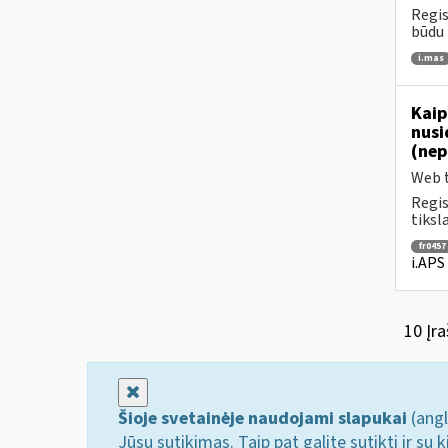
Regis
būdu 
i.mas
Kaip
nusi
(nep
Web t
Regis
tiksl
fr0457
i.APS
10 Įra
Uždaryti
Šioje svetainėje naudojami slapukai
(angl
Jūsų sutikimas. Taip pat galite sutikti ir s