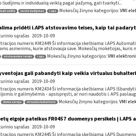
o liudijimu ir individualią veiklą pagal pažymą, gali tvarkyti...
Mokesčių žinyno kategorijos:
VMI ele
duali veikla
verslo liudijimas
i.aps
lima pridėti i.APS atstovavimo teises, kaip tai padaryt
urinio sąrašas
2019-10-09
tracijos numeris KM2449 Ši informacija skelbiama: i.APS Automati
iams asmenims, kurie atstovauja save. Mokesčių mokėtojas, kuris no
Mokesčių žinyno kategorijos:
VMI elektroni
atstovavimo teisės
i.aps
ventojas gali pabandyti kaip veikia virtualus buhalteri
urinio sąrašas
2019-10-09
tracijos numeris KM2434 Ši informacija skelbiama: i.APS Išbandyti,
ijomis ir galimybėmis - apsispręsti, ar nori naudotis i. APS paslauga,
Mokesčių žinyno kategorijos:
VMI ele
demo versija
virtualus buhalteris
tų eigoje pateikus FR0457 duomenys persikels į i.APS 
urinio sąrašas
2019-10-09
tracijos numeris KM2445 Ši informacija skelbiama: i.APS Duomen