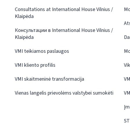
Consultations at International House Vilnius /
Mo
Klaipėda
At
Консультации в International House Vilnius /
Klaipėda
Da
VMI teikiamos paslaugos
Mo
VMI kliento profilis
Vi
VMI skaitmeninė transformacija
VM
Vienas langelis prievolėms valstybei sumokėti
VM
Įm
ST