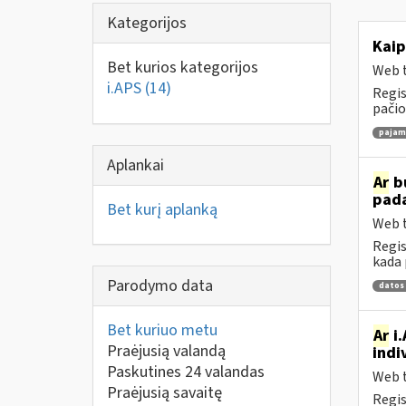
Kategorijos
Kaip
Bet kurios kategorijos
Web t
i.APS
(14)
Regis
pačio
pajamų
Aplankai
Ar
bu
pad
Bet kurį aplanką
Web t
Regis
kada 
Parodymo data
datos
Bet kuriuo metu
Ar
i.
Praėjusią valandą
indi
Paskutines 24 valandas
Web t
Praėjusią savaitę
Regis