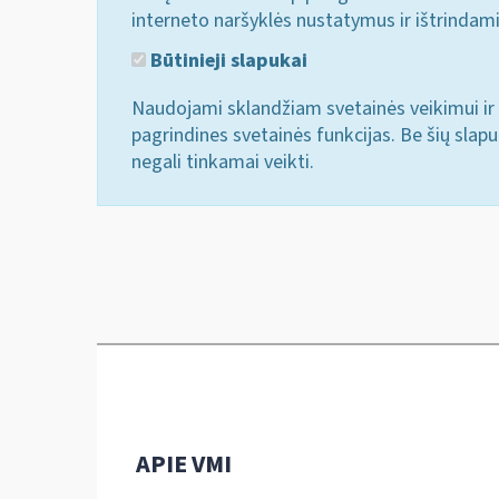
interneto naršyklės nustatymus ir ištrindam
Būtinieji slapukai
Naudojami sklandžiam svetainės veikimui ir 
pagrindines svetainės funkcijas. Be šių slap
negali tinkamai veikti.
APIE VMI