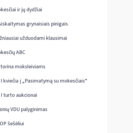
kesčiai ir jų dydžiai
siskaitymas grynaisiais pinigais
žniausiai užduodami klausimai
kesčių ABC
ktorina moksleiviams
I kviečia į „Pasimatymą su mokesčiais“
I turto aukcionai
onių VDU palyginimas
OP šešėliui