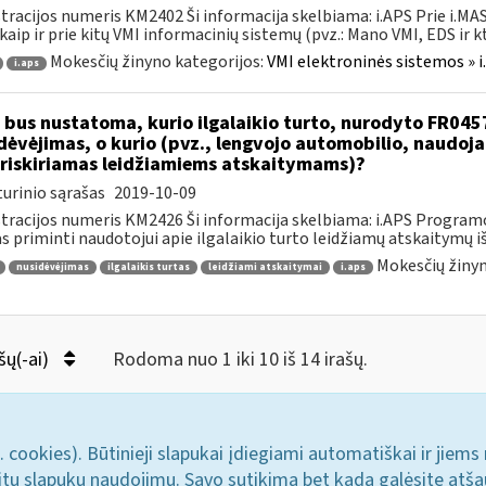
tracijos numeris KM2402 Ši informacija skelbiama: i.APS Prie i.MAS
kaip ir prie kitų VMI informacinių sistemų (pvz.: Mano VMI, EDS ir kt.)
Mokesčių žinyno kategorijos:
VMI elektroninės sistemos » i
i.aps
 bus nustatoma, kurio ilgalaikio turto, nurodyto FR045
dėvėjimas, o kurio (pvz., lengvojo automobilio, naudo
riskiriamas leidžiamiems atskaitymams)?
urinio sąrašas
2019-10-09
tracijos numeris KM2426 Ši informacija skelbiama: i.APS Programo
as priminti naudotojui apie ilgalaikio turto leidžiamų atskaitymų išl
Mokesčių žinyn
nusidėvėjimas
ilgalaikis turtas
leidžiami atskaitymai
i.aps
šų(-ai)
Rodoma nuo 1 iki 10 iš 14 irašų.
. cookies). Būtinieji slapukai įdiegiami automatiškai ir jiems
u kitų slapukų naudojimu. Savo sutikimą bet kada galėsite atš