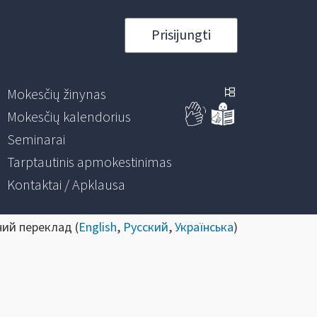
Prisijungti
Mokesčių žinynas
Mokesčių kalendorius
Seminarai
Tarptautinis apmokestinimas
Kontaktai / Apklausa
ний переклад (
English
,
Русский
,
Українська
)