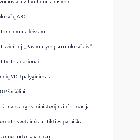
žniausiai užduodami klausimai
kesčių ABC
ktorina moksleiviams
I kviečia į „Pasimatymą su mokesčiais“
I turto aukcionai
onių VDU palyginimas
OP šešėliui
ašto apsaugos ministerijos informacija
terneto svetainės atitikties paraiška
škome turto savininkų