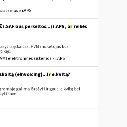
sistemos » i.APS
i.SAF bus perkeltos...į i.APS,
ar
reikės
rašyti sąskaitas, PVM mokėtojas bus
tikęs...
VMI elektroninės sistemos » i.APS
skaitą (eInvoicing)...
ir
e.kvitą?
amoje galima išrašyti ir gauti e.kvitą bei
yti savo...