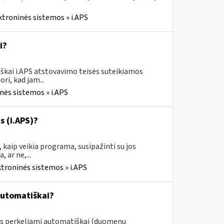
ktroninės sistemos » i.APS
i?
škai i.APS atstovavimo teisės suteikiamos
ri, kad jam...
nės sistemos » i.APS
s (i.APS)?
 kaip veikia programa, susipažinti su jos
 ar ne,...
ktroninės sistemos » i.APS
automatiškai?
ys perkeliami automatiškai (duomenų