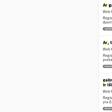
Ar
ga
Web t
Regis
duome
sąskai
Ar
, 
Web t
Regis
preki
invent
gali
ir
iš
Web t
Regis
yra i
duome