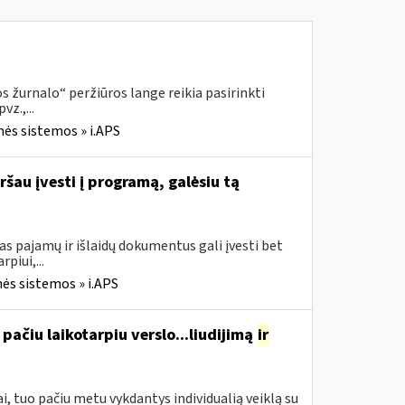
 žurnalo“ peržiūros lange reikia pasirinkti
z.,...
nės sistemos » i.APS
ršau įvesti į programą, galėsiu tą
s pajamų ir išlaidų dokumentus gali įvesti bet
piui,...
ės sistemos » i.APS
pačiu laikotarpiu verslo...liudijimą
ir
, tuo pačiu metu vykdantys individualią veiklą su