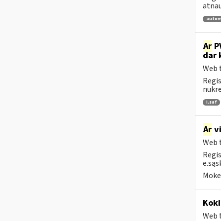
atnau
autom
Ar
PV
dar 
Web t
Regis
nukrei
i.saf
Ar
vi
Web t
Regis
e.sąs
Mokes
Koki
Web t