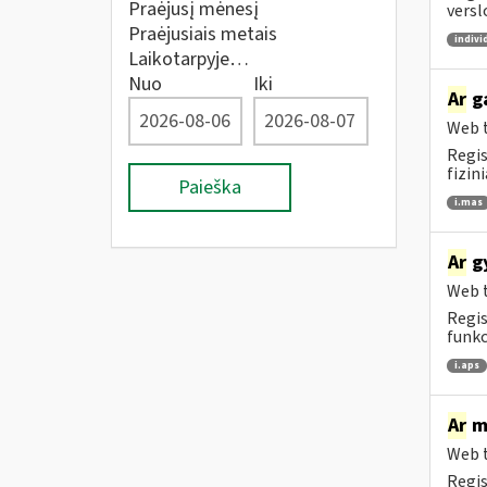
Praėjusį mėnesį
versl
Praėjusiais metais
indivi
Laikotarpyje…
Nuo
Iki
Ar
ga
Web t
Regis
fizin
Paieška
i.mas
Ar
gy
Web t
Regis
funkc
i.aps
Ar
me
Web t
Regis