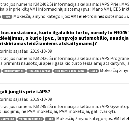
tracijos numeris KM2402 Ši informacija skelbiama: i.APS Prie i.MAS
kaip ir prie kitų VMI informacinių sistemų (pvz.: Mano VMI, EDS ir kt.)
Mokesčių žinyno kategorijos:
VMI elektroninės sistemos » i
i.aps
 bus nustatoma, kurio ilgalaikio turto, nurodyto FR045
dėvėjimas, o kurio (pvz., lengvojo automobilio, naudo
riskiriamas leidžiamiems atskaitymams)?
urinio sąrašas
2019-10-09
tracijos numeris KM2426 Ši informacija skelbiama: i.APS Programo
as priminti naudotojui apie ilgalaikio turto leidžiamų atskaitymų išl
Mokesčių žinyn
nusidėvėjimas
ilgalaikis turtas
leidžiami atskaitymai
i.aps
gali jungtis prie i.APS?
urinio sąrašas
2019-10-09
tracijos numeris KM2452 Ši informacija skelbiama: i.APS Gyventojai
o liudijimu, ne PVM mokėtojai, PVM mokėtojai, gali tvarkyti...
Mokesčių žinyno kategorijos:
VMI ele
duali veikla
verslo liudijimas
i.aps