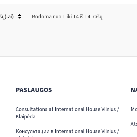
šų(-ai)
Rodoma nuo 1 iki 14 iš 14 irašų.
PASLAUGOS
N
Consultations at International House Vilnius /
Mo
Klaipėda
At
Консультации в International House Vilnius /