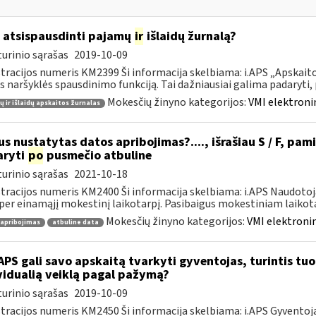
 atsispausdinti pajamų
ir
išlaidų žurnalą?
urinio sąrašas
2019-10-09
tracijos numeris KM2399 Ši informacija skelbiama: i.APS „Apskaitos
s naršyklės spausdinimo funkciją. Tai dažniausiai galima padaryti, pv
Mokesčių žinyno kategorijos:
VMI elektroni
 ir išlaidų apskaitos žurnalas
s nustatytas datos apribojimas?...., išrašiau S / F, pami
aryti
po
pusmečio atbuline
urinio sąrašas
2021-10-18
tracijos numeris KM2400 Ši informacija skelbiama: i.APS Naudotoja
per einamąjį mokestinį laikotarpį. Pasibaigus mokestiniam laikotar
Mokesčių žinyno kategorijos:
VMI elektronin
 apribojimas
atbuline data
APS gali savo apskaitą tvarkyti gyventojas, turintis tuo 
vidualią veiklą pagal pažymą?
urinio sąrašas
2019-10-09
tracijos numeris KM2450 Ši informacija skelbiama: i.APS Gyventojai