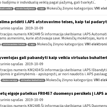
o liudijimu ir individualią veiklą pagal pažymą, gali tvarkyti...
Mokesčių žinyno kategorijos:
VMI ele
duali veikla
verslo liudijimas
i.aps
lima pridėti i.APS atstovavimo teises, kaip tai padaryt
urinio sąrašas
2019-10-09
tracijos numeris KM2449 Ši informacija skelbiama: i.APS Automati
iams asmenims, kurie atstovauja save. Mokesčių mokėtojas, kuris no
Mokesčių žinyno kategorijos:
VMI elektroni
atstovavimo teisės
i.aps
ventojas gali pabandyti kaip veikia virtualus buhalteri
urinio sąrašas
2019-10-09
tracijos numeris KM2434 Ši informacija skelbiama: i.APS Išbandyti,
ijomis ir galimybėmis - apsispręsti, ar nori naudotis i. APS paslauga,
Mokesčių žinyno kategorijos:
VMI ele
demo versija
virtualus buhalteris
tų eigoje pateikus FR0457 duomenys persikels į i.APS 
urinio sąrašas
2019-10-09
tracijos numeris KM2445 Ši informacija skelbiama: i.APS Duomen