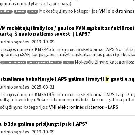
jinimas numatytas kartą per parą).
Mokesčių žinyno kategorijos:
VMI elektroninės 
atiškai
fr0457
i.aps
M mokėtojų išrašytos / gautos PVM sąskaitos faktūros iš 
kartą iš naujo patiems suvesti į i.APS?
urinio sąrašas
2019-10-09
tracijos numeris KM2446 Ši informacija skelbiama: i.APS Norint iš
piamas į i.SAF, kur jis galės išrašyti sąskaitas ir jas gauti (jei bus su
Mokesčių žinyno kategorijos:
pvm mokėtojas
pvm sąskaita faktūra
i.aps
rtualiame buhalteryje i.APS galima išrašyti
ir
gauti e.są
urinio sąrašas
2025-03-31
tracijos numeris KM3514 Ši informacija skelbiama: i.APS Taip. Progr
kaitą (eInvoicing). Sukurti duomenų rinkiniai, kuriuos galima pritaik
čių žinyno kategorijos:
VMI elektroninės sistemos » i.APS
u būdu galima prisijungti prie i.APS?
urinio sąrašas
2019-10-09