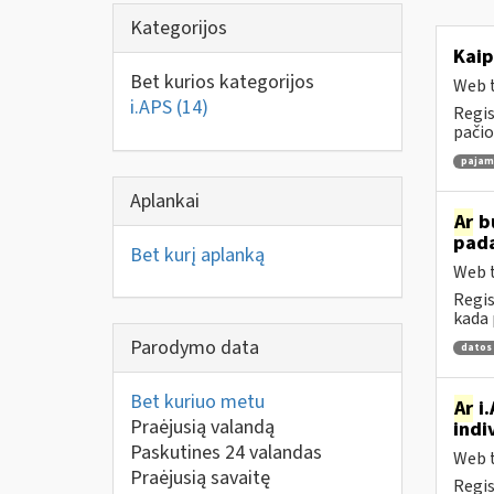
Kategorijos
Kaip
Bet kurios kategorijos
Web t
i.APS
(14)
Regis
pačio
pajamų
Aplankai
Ar
bu
pad
Bet kurį aplanką
Web t
Regis
kada 
Parodymo data
datos
Bet kuriuo metu
Ar
i.
Praėjusią valandą
indi
Paskutines 24 valandas
Web t
Praėjusią savaitę
Regis