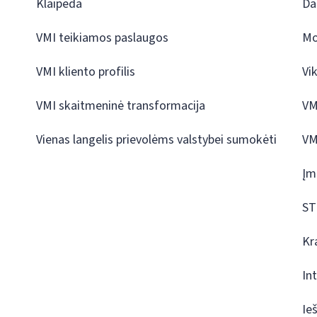
Klaipėda
Da
VMI teikiamos paslaugos
Mo
VMI kliento profilis
Vi
VMI skaitmeninė transformacija
VM
Vienas langelis prievolėms valstybei sumokėti
VM
Įm
ST
Kr
In
Ie