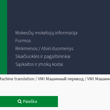
Mokesčių mokėtojų informacija
Formos
Rinkmenos / Atviri duomenys
Skaičiuoklės ir pagalbininkai
Sąskaitos ir įmokų kodai
Machine translation / VMI Машинный перевод / VMI Машин
Paieška