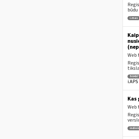
Regis
būdu 
i.mas
Kaip
nusi
(nep
Web t
Regis
tiksl
fr0457
i.APS
Kas 
Web t
Regis
versl
indivi