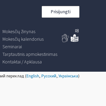
Prisijungti
Mokesčių žinynas
Mokesčių kalendorius
Seminarai
Tarptautinis apmokestinimas
Kontaktai / Apklausa
ний переклад (
English
,
Русский
,
Українська
)