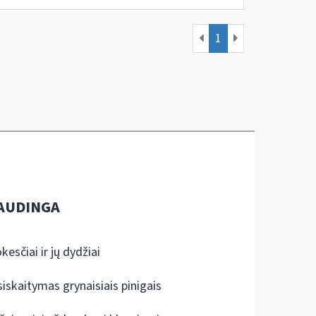
1
AUDINGA
kesčiai ir jų dydžiai
siskaitymas grynaisiais pinigais