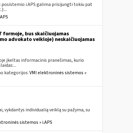
 posistemio i.APS galima prisijungti tokiu pat
:...
.APS
7 formoje, bus skaičiuojamas
jamo advokato veikloje) neskaičiuojamas
je įkeltas informacinis pranešimas, kurio
aidas:...
o kategorijos:
VMI elektroninės sistemos »
, vykdantys individualią veiklą su pažyma, su
ktroninės sistemos » i.APS