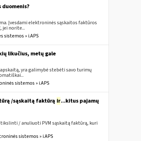
os duomenis?
ima. Įvesdami elektroninės sąskaitos faktūros
ei norite...
s sistemos » i.APS
ių likučius, metų gale
apskaitą, yra galimybė stebėti savo turimų
omatiškai...
oninės sistemos » i.APS
ktūrą /sąskaitą faktūrą
ir
...kitus pajamų
kslinti / anuliuoti PVM sąskaitą faktūrą, kuri
troninės sistemos » i.APS