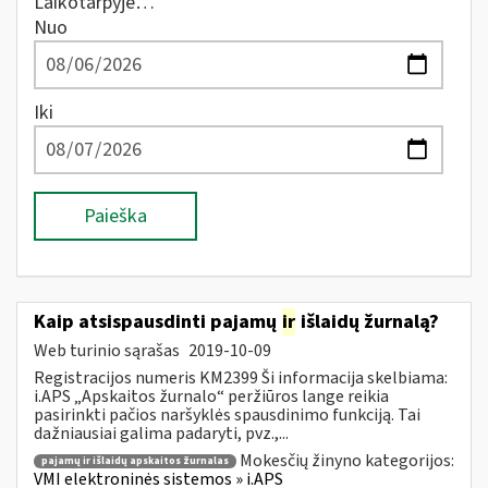
Laikotarpyje…
Nuo
Iki
Paieška
Kaip atsispausdinti pajamų
ir
išlaidų žurnalą?
Web turinio sąrašas
2019-10-09
Registracijos numeris KM2399 Ši informacija skelbiama:
i.APS „Apskaitos žurnalo“ peržiūros lange reikia
pasirinkti pačios naršyklės spausdinimo funkciją. Tai
dažniausiai galima padaryti, pvz.,...
Mokesčių žinyno kategorijos:
pajamų ir išlaidų apskaitos žurnalas
VMI elektroninės sistemos » i.APS