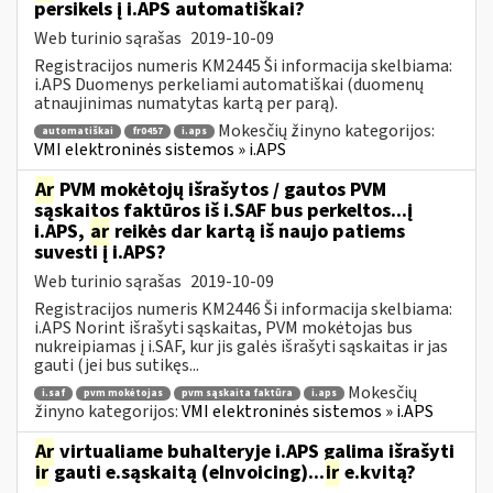
persikels į i.APS automatiškai?
Web turinio sąrašas
2019-10-09
Registracijos numeris KM2445 Ši informacija skelbiama:
i.APS Duomenys perkeliami automatiškai (duomenų
atnaujinimas numatytas kartą per parą).
Mokesčių žinyno kategorijos:
automatiškai
fr0457
i.aps
VMI elektroninės sistemos » i.APS
Ar
PVM mokėtojų išrašytos / gautos PVM
sąskaitos faktūros iš i.SAF bus perkeltos...į
i.APS,
ar
reikės dar kartą iš naujo patiems
suvesti į i.APS?
Web turinio sąrašas
2019-10-09
Registracijos numeris KM2446 Ši informacija skelbiama:
i.APS Norint išrašyti sąskaitas, PVM mokėtojas bus
nukreipiamas į i.SAF, kur jis galės išrašyti sąskaitas ir jas
gauti (jei bus sutikęs...
Mokesčių
i.saf
pvm mokėtojas
pvm sąskaita faktūra
i.aps
žinyno kategorijos:
VMI elektroninės sistemos » i.APS
Ar
virtualiame buhalteryje i.APS galima išrašyti
ir
gauti e.sąskaitą (eInvoicing)...
ir
e.kvitą?