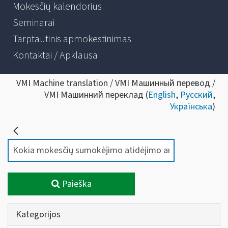
Mokesčių kalendorius
Seminarai
Tarptautinis apmokestinimas
Kontaktai / Apklausa
VMI Machine translation / VMI Машинный перевод /
VMI Машинний переклад (
English
,
Русский
,
Українська
)
Paieška
Kategorijos