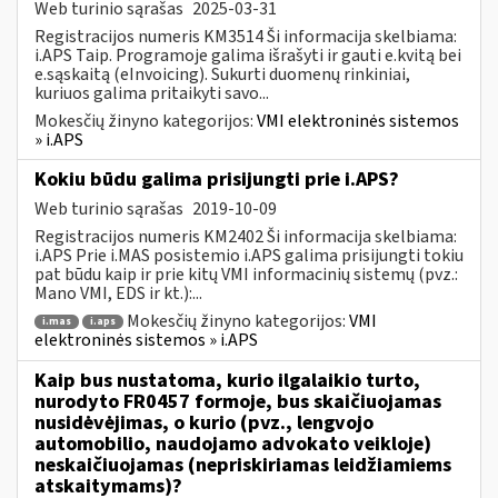
Web turinio sąrašas
2025-03-31
Registracijos numeris KM3514 Ši informacija skelbiama:
i.APS Taip. Programoje galima išrašyti ir gauti e.kvitą bei
e.sąskaitą (eInvoicing). Sukurti duomenų rinkiniai,
kuriuos galima pritaikyti savo...
Mokesčių žinyno kategorijos:
VMI elektroninės sistemos
» i.APS
Kokiu būdu galima prisijungti prie i.APS?
Web turinio sąrašas
2019-10-09
Registracijos numeris KM2402 Ši informacija skelbiama:
i.APS Prie i.MAS posistemio i.APS galima prisijungti tokiu
pat būdu kaip ir prie kitų VMI informacinių sistemų (pvz.:
Mano VMI, EDS ir kt.):...
Mokesčių žinyno kategorijos:
VMI
i.mas
i.aps
elektroninės sistemos » i.APS
Kaip bus nustatoma, kurio ilgalaikio turto,
nurodyto FR0457 formoje, bus skaičiuojamas
nusidėvėjimas, o kurio (pvz., lengvojo
automobilio, naudojamo advokato veikloje)
neskaičiuojamas (nepriskiriamas leidžiamiems
atskaitymams)?