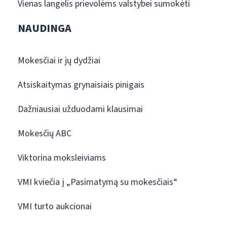
Vienas langelis prievolėms valstybei sumokėti
NAUDINGA
Mokesčiai ir jų dydžiai
Atsiskaitymas grynaisiais pinigais
Dažniausiai užduodami klausimai
Mokesčių ABC
Viktorina moksleiviams
VMI kviečia į „Pasimatymą su mokesčiais“
VMI turto aukcionai