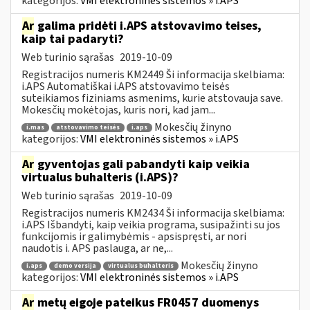
kategorijos:
VMI elektroninės sistemos » i.APS
Ar
galima pridėti i.APS atstovavimo teises,
kaip tai padaryti?
Web turinio sąrašas
2019-10-09
Registracijos numeris KM2449 Ši informacija skelbiama:
i.APS Automatiškai i.APS atstovavimo teisės
suteikiamos fiziniams asmenims, kurie atstovauja save.
Mokesčių mokėtojas, kuris nori, kad jam...
Mokesčių žinyno
i.mas
atstovavimo teisės
i.aps
kategorijos:
VMI elektroninės sistemos » i.APS
Ar
gyventojas gali pabandyti kaip veikia
virtualus buhalteris (i.APS)?
Web turinio sąrašas
2019-10-09
Registracijos numeris KM2434 Ši informacija skelbiama:
i.APS Išbandyti, kaip veikia programa, susipažinti su jos
funkcijomis ir galimybėmis - apsispręsti, ar nori
naudotis i. APS paslauga, ar ne,...
Mokesčių žinyno
i.aps
demo versija
virtualus buhalteris
kategorijos:
VMI elektroninės sistemos » i.APS
Ar
metų eigoje pateikus FR0457 duomenys