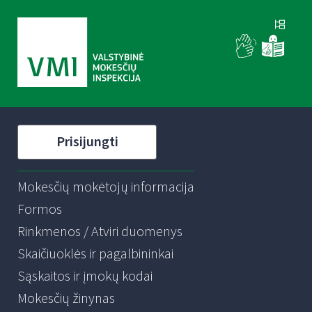
Prisijungti
Mokesčių mokėtojų informacija
Formos
Rinkmenos / Atviri duomenys
Skaičiuoklės ir pagalbininkai
Sąskaitos ir įmokų kodai
Mokesčių žinynas