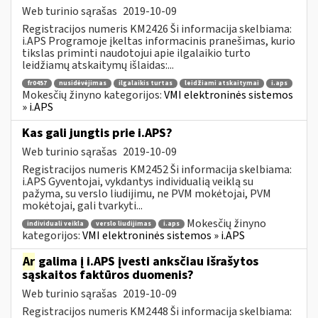
Web turinio sąrašas
2019-10-09
Registracijos numeris KM2426 Ši informacija skelbiama:
i.APS Programoje įkeltas informacinis pranešimas, kurio
tikslas priminti naudotojui apie ilgalaikio turto
leidžiamų atskaitymų išlaidas:...
fr0457
nusidėvėjimas
ilgalaikis turtas
leidžiami atskaitymai
i.aps
Mokesčių žinyno kategorijos:
VMI elektroninės sistemos
» i.APS
Kas gali jungtis prie i.APS?
Web turinio sąrašas
2019-10-09
Registracijos numeris KM2452 Ši informacija skelbiama:
i.APS Gyventojai, vykdantys individualią veiklą su
pažyma, su verslo liudijimu, ne PVM mokėtojai, PVM
mokėtojai, gali tvarkyti...
Mokesčių žinyno
individuali veikla
verslo liudijimas
i.aps
kategorijos:
VMI elektroninės sistemos » i.APS
Ar
galima į i.APS įvesti anksčiau išrašytos
sąskaitos faktūros duomenis?
Web turinio sąrašas
2019-10-09
Registracijos numeris KM2448 Ši informacija skelbiama: