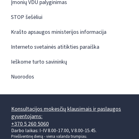
Įmonių VDU palyginimas
STOP šešėliui
Krašto apsaugos ministerijos informacija
Interneto svetainės atitikties paraiška
Ieškome turto savininkų
Nuorodos
Konsultacijos mokesčių klausimais ir paslaugos
gyventojams:
+370 5 260 5060
Darbo laikas: I-IV 8.00-17.00, V 8.00-15.45.
Prieššventinę dieną - viena valanda trumpiau.