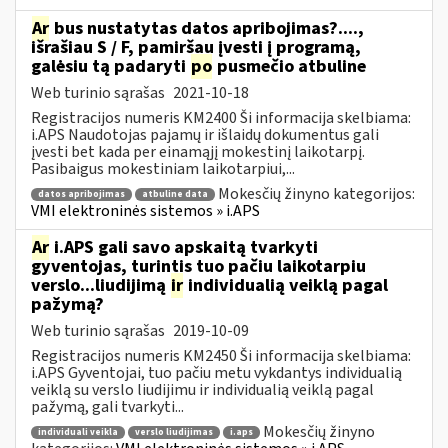
Ar
bus nustatytas datos apribojimas?....,
išrašiau S / F, pamiršau įvesti į programą,
galėsiu tą padaryti
po
pusmečio atbuline
Web turinio sąrašas
2021-10-18
Registracijos numeris KM2400 Ši informacija skelbiama:
i.APS Naudotojas pajamų ir išlaidų dokumentus gali
įvesti bet kada per einamąjį mokestinį laikotarpį.
Pasibaigus mokestiniam laikotarpiui,...
Mokesčių žinyno kategorijos:
datos apribojimas
atbuline data
VMI elektroninės sistemos » i.APS
Ar
i.APS gali savo apskaitą tvarkyti
gyventojas, turintis tuo pačiu laikotarpiu
verslo...liudijimą
ir
individualią veiklą pagal
pažymą?
Web turinio sąrašas
2019-10-09
Registracijos numeris KM2450 Ši informacija skelbiama:
i.APS Gyventojai, tuo pačiu metu vykdantys individualią
veiklą su verslo liudijimu ir individualią veiklą pagal
pažymą, gali tvarkyti...
Mokesčių žinyno
individuali veikla
verslo liudijimas
i.aps