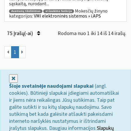
sąskaitą, nurodant...
Mokesčių žinyno
duomenų tikslinimas
atšaukimo funkcija
kategorijos:
VMI elektroninės sistemos » i.APS
75 Įrašų(-ai)
Rodoma nuo 1 iki 14 iš 14 irašų.
1
Uždaryti
Šioje svetainėje naudojami slapukai
(angl.
cookies). Būtinieji slapukai įdiegiami automatiškai
ir jiems nėra reikalingas Jūsų sutikimas. Taip pat
galite sutikti ir su kitų slapukų naudojimu. Savo
sutikimą bet kada galėsite atšaukti pakeisdami
interneto naršyklės nustatymus ir ištrindami
įrašytus slapukus. Daugiau informacijos
Slapukų