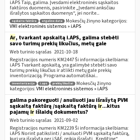
i.APS Taip, galima. Įvesdami elektroninės sąskaitos
faktūros duomenis, pasirinkite „Įvedami anksčiau
išrašytos sąskaitos duomenys“, jei norite...
Mokesčių žinyno kategorijos:
sąskaita faktūra
atgaline data
VMI elektroninės sistemos » i.APS
Ar
, tvarkant apskaitą i.APS, galima stebėti
savo turimų prekių likučius, metų gale
Web turinio sąrašas
2021-10-18
Registracijos numeris KM2447 Ši informacija skelbiama:
i.APS Tvarkant apskaitą, yra galimybė stebėti savo
turimų prekių likučius ir atlikti metų gale prekių
inventorizaciją. Programa automatiškai...
Mokesčių žinyno
inventorizacija
i.aps
prekių likučiai
kategorijos:
VMI elektroninės sistemos » i.APS
galima pakoreguoti / anuliuoti jau išrašytą PVM
sąskaitą faktūrą /sąskaitą faktūrą
ir
...kitus
pajamų
ir
išlaidų dokumentus?
Web turinio sąrašas
2021-09-02
Registracijos numeris KM2239 Ši informacija skelbiama:
i.APS Norint patikslinti / anuliuoti PVM sąskaitą faktūrą,
kuri yra išrašytą per i.SAF, reikia išrašyti „Kreditinę“