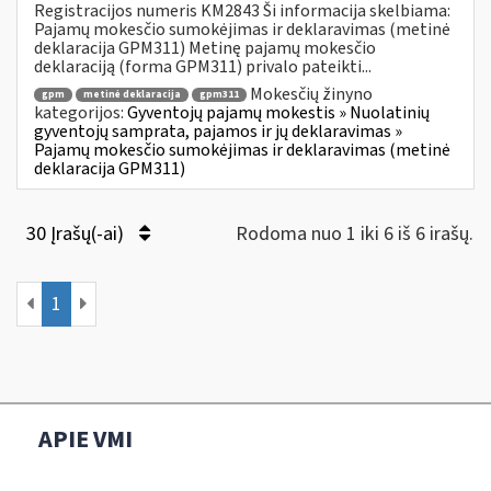
Registracijos numeris KM2843 Ši informacija skelbiama:
Pajamų mokesčio sumokėjimas ir deklaravimas (metinė
deklaracija GPM311) Metinę pajamų mokesčio
deklaraciją (forma GPM311) privalo pateikti...
Mokesčių žinyno
gpm
metinė deklaracija
gpm311
kategorijos:
Gyventojų pajamų mokestis » Nuolatinių
gyventojų samprata, pajamos ir jų deklaravimas »
Pajamų mokesčio sumokėjimas ir deklaravimas (metinė
deklaracija GPM311)
30 Įrašų(-ai)
Rodoma nuo 1 iki 6 iš 6 irašų.
1
APIE VMI