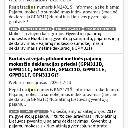
Registraci
jos
numeris KM2481 Ši informacija skelbiama:
Pajamų mokesčio sumokėjimas ir deklaravimas (metinė
deklaracija GPM311) Nuolatinis Lietuvos gyventojas
gautas FP...
gpm
pajamų deklaravimas
gpmį 17 str 1 d 30 p
finansinės priemonės
Mokesčių žinyno kategorijos:
Gyventojų pajamų
mokestis » Nuolatinių gyventojų samprata, pajamos ir jų
deklaravimas » Pajamų mokesčio sumokėjimas ir
deklaravimas (metinė deklaracija GPM311)
Kuriais atvejais pildomi metinės pajamų
mokesčio deklaracijos priedai (GPM311B,
GPM311C, GPM311H, GPM311D, GPM311E,
GPM311F, GPM311G)?
Web turinio sąrašas
2026-02-13
Registraci
jos
numeris KM2473 Ši informacija skelbiama:
Pajamų mokesčio sumokėjimas ir deklaravimas (metinė
deklaracija GPM311) Nuolatinių Lietuvos gyventojų
pajamų...
Mokesčių žinyno kategorijos:
2019
gpm
priedai
gpm311
m. gyventojų pajamų ir turto deklaravimas » Nuolatinių
Lietuvos gyventojų pajamų deklaravimas
Gyventojų
pajamų mokestis » Nuolatinių gyventojų samprata,