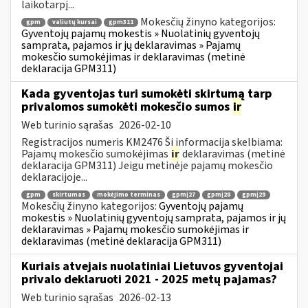
laikotarpį...
Mokesčių žinyno kategorijos:
gpm
valiutų kursai
gpm311
Gyventojų pajamų mokestis » Nuolatinių gyventojų
samprata, pajamos ir jų deklaravimas » Pajamų
mokesčio sumokėjimas ir deklaravimas (metinė
deklaracija GPM311)
Kada gyventojas turi sumokėti skirtumą tarp
privalomos sumokėti mokesčio sumos
ir
Web turinio sąrašas
2026-02-10
Registracijos numeris KM2476 Ši informacija skelbiama:
Pajamų mokesčio sumokėjimas
ir
deklaravimas (metinė
deklaracija GPM311) Jeigu metinėje pajamų mokesčio
deklaracijoje...
gpm
skirtumas
mokėjimo terminas
gpmį27
gpmį28
gpmį29
Mokesčių žinyno kategorijos:
Gyventojų pajamų
mokestis » Nuolatinių gyventojų samprata, pajamos ir jų
deklaravimas » Pajamų mokesčio sumokėjimas ir
deklaravimas (metinė deklaracija GPM311)
Kuriais atvejais nuolatiniai Lietuvos gyventojai
privalo deklaruoti 2021 - 2025 metų pajamas?
Web turinio sąrašas
2026-02-13