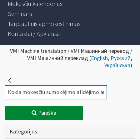
Mokesčių kalendorius
Seminarai
Tarptautinis apmokestinimas
Kontaktai / Apklausa
VMI Machine translation / VMI Машинный перевод /
VMI Машинний переклад (
English
,
Русский
,
Українська
)
Paieška
Kategorijos