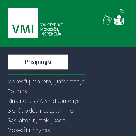
Prisijungti
Mokesčių mokėtojų informacija
Formos
Rinkmenos / Atviri duomenys
Skaičiuoklės ir pagalbininkai
Sąskaitos ir įmokų kodai
Mokesčių žinynas