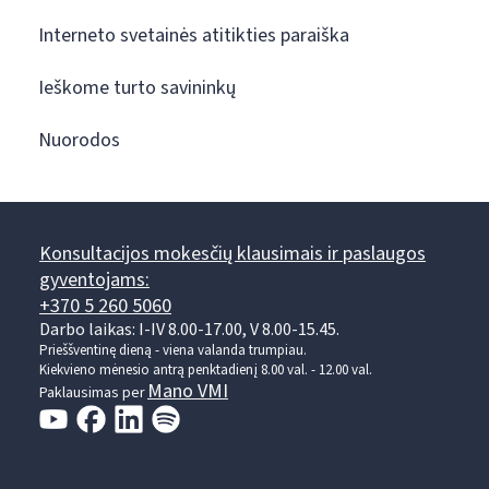
Interneto svetainės atitikties paraiška
Ieškome turto savininkų
Nuorodos
Konsultacijos mokesčių klausimais ir paslaugos
gyventojams:
+370 5 260 5060
Darbo laikas: I-IV 8.00-17.00, V 8.00-15.45.
Prieššventinę dieną - viena valanda trumpiau.
Kiekvieno mėnesio antrą penktadienį 8.00 val. - 12.00 val.
Mano VMI
Paklausimas per