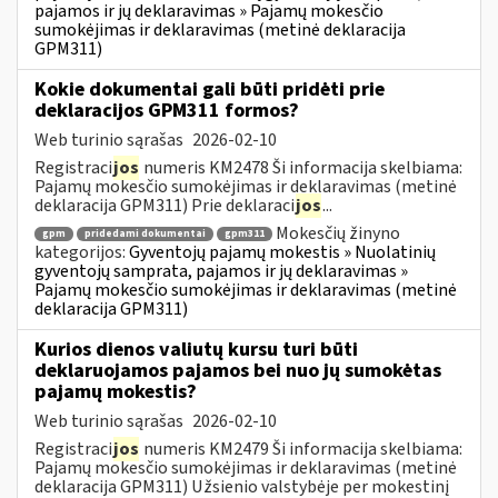
pajamos ir jų deklaravimas » Pajamų mokesčio
sumokėjimas ir deklaravimas (metinė deklaracija
GPM311)
Kokie dokumentai gali būti pridėti prie
deklaracijos GPM311 formos?
Web turinio sąrašas
2026-02-10
Registraci
jos
numeris KM2478 Ši informacija skelbiama:
Pajamų mokesčio sumokėjimas ir deklaravimas (metinė
deklaracija GPM311) Prie deklaraci
jos
...
Mokesčių žinyno
gpm
pridedami dokumentai
gpm311
kategorijos:
Gyventojų pajamų mokestis » Nuolatinių
gyventojų samprata, pajamos ir jų deklaravimas »
Pajamų mokesčio sumokėjimas ir deklaravimas (metinė
deklaracija GPM311)
Kurios dienos valiutų kursu turi būti
deklaruojamos pajamos bei nuo jų sumokėtas
pajamų mokestis?
Web turinio sąrašas
2026-02-10
Registraci
jos
numeris KM2479 Ši informacija skelbiama:
Pajamų mokesčio sumokėjimas ir deklaravimas (metinė
deklaracija GPM311) Užsienio valstybėje per mokestinį