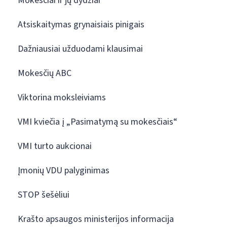
Mokesčiai ir jų dydžiai
Atsiskaitymas grynaisiais pinigais
Dažniausiai užduodami klausimai
Mokesčių ABC
Viktorina moksleiviams
VMI kviečia į „Pasimatymą su mokesčiais“
VMI turto aukcionai
Įmonių VDU palyginimas
STOP šešėliui
Krašto apsaugos ministerijos informacija