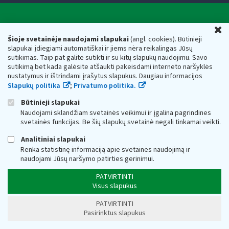
Valstybinė mokesčių inspekcija prie Lietuvos
U
Respublikos finansų ministerijos
Šioje svetainėje naudojami slapukai
(angl. cookies). Būtinieji
slapukai įdiegiami automatiškai ir jiems nėra reikalingas Jūsų
Biudžetinė įstaiga. Juridinio asmens kodas — 188659752,
sutikimas. Taip pat galite sutikti ir su kitų slapukų naudojimu. Savo
adresas: Vasario 16-osios g. 14, 01107 Vilnius, Lietuva, el.paštas:
sutikimą bet kada galėsite atšaukti pakeisdami interneto naršyklės
vmi@vmi.lt
, E. pristatymo dėžutės adresas 188659752
nustatymus ir ištrindami įrašytus slapukus. Daugiau informacijos
Duomenys apie Valstybinę mokesčių inspekciją prie Lietuvos
Slapukų politika
;
Privatumo politika.
Respublikos finansų ministerijos kaupiami ir saugomi Juridinių
asmenų registre
Būtinieji slapukai
Naudojami sklandžiam svetainės veikimui ir įgalina pagrindines
svetainės funkcijas. Be šių slapukų svetainė negali tinkamai veikti.
Analitiniai slapukai
Renka statistinę informaciją apie svetainės naudojimą ir
naudojami Jūsų naršymo patirties gerinimui.
PATVIRTINTI
Visus slapukus
PATVIRTINTI
Pasirinktus slapukus