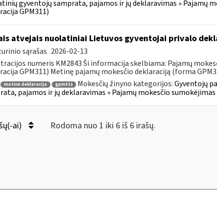
tinių gyventojų samprata, pajamos ir jų deklaravimas » Pajamų 
racija GPM311)
ais atvejais nuolatiniai Lietuvos gyventojai privalo de
urinio sąrašas
2026-02-13
tracijos numeris KM2843 Ši informacija skelbiama: Pajamų mokes
racija GPM311) Metinę pajamų mokesčio deklaraciją (forma GPM311)
Mokesčių žinyno kategorijos:
Gyventojų pa
metinė deklaracija
gpm311
ata, pajamos ir jų deklaravimas » Pajamų mokesčio sumokėjimas 
šų(-ai)
Rodoma nuo 1 iki 6 iš 6 irašų.