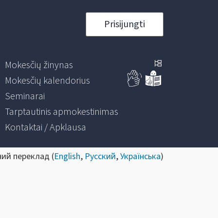
Prisijungti
Mokesčių žinynas
Mokesčių kalendorius
Seminarai
Tarptautinis apmokestinimas
Kontaktai / Apklausa
ний переклад (
English
,
Русский
,
Українська
)