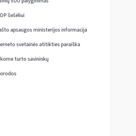
onių VDU palyginimas
OP šešėliui
ašto apsaugos ministerijos informacija
terneto svetainės atitikties paraiška
škome turto savininkų
orodos