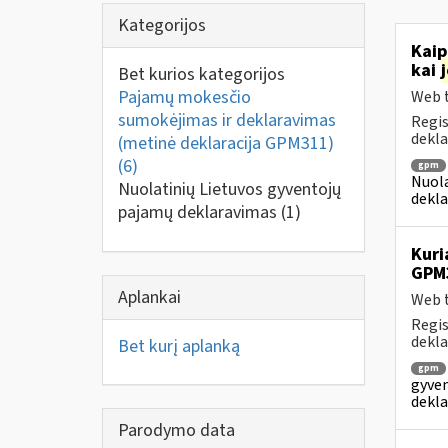
Kategorijos
Kaip
kai
Bet kurios kategorijos
Pajamų mokesčio
Web t
sumokėjimas ir deklaravimas
Regis
dekla
(metinė deklaracija GPM311)
(6)
gpm
Nuola
Nuolatinių Lietuvos gyventojų
dekla
pajamų deklaravimas
(1)
Kuri
GPM
Aplankai
Web t
Regis
dekla
Bet kurį aplanką
gpm
gyven
dekla
Parodymo data