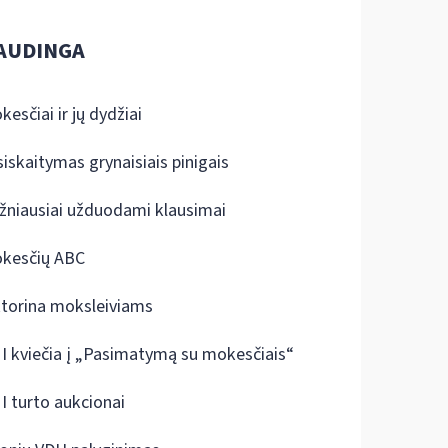
AUDINGA
kesčiai ir jų dydžiai
siskaitymas grynaisiais pinigais
žniausiai užduodami klausimai
kesčių ABC
ktorina moksleiviams
I kviečia į „Pasimatymą su mokesčiais“
I turto aukcionai