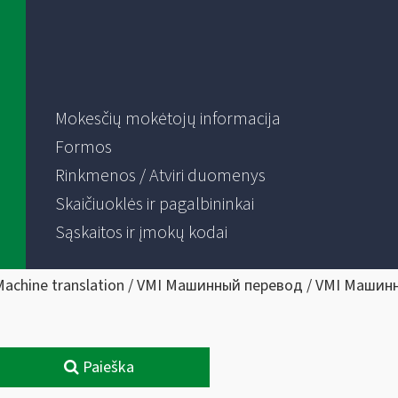
Mokesčių mokėtojų informacija
Formos
Rinkmenos / Atviri duomenys
Skaičiuoklės ir pagalbininkai
Sąskaitos ir įmokų kodai
Machine translation / VMI Машинный перевод / VMI Машин
Paieška