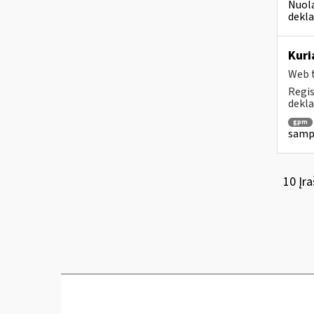
Nuola
dekla
Kuri
Web t
Regis
dekla
gpm
sampr
10 Įra