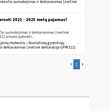
mokesčio sumokėjimas ir deklaravimas (metinė
klaruoti 2021 - 2025 metų pajamas?
čio sumokėjimas ir deklaravimas (metinė
 privalo pateikti...
jamų mokestis » Nuolatinių gyventojų
ir deklaravimas (metinė deklaracija GPM311)
1