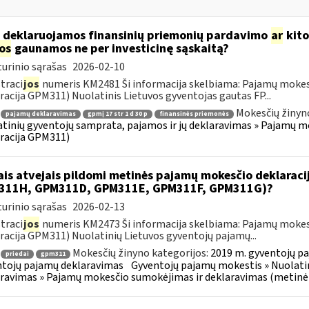
 deklaruojamos finansinių priemonių pardavimo
ar
kito
jos
gaunamos ne per investicinę sąskaitą?
urinio sąrašas
2026-02-10
traci
jos
numeris KM2481 Ši informacija skelbiama: Pajamų mokes
racija GPM311) Nuolatinis Lietuvos gyventojas gautas FP...
Mokesčių žinyn
pajamų deklaravimas
gpmį 17 str 1 d 30 p
finansinės priemonės
tinių gyventojų samprata, pajamos ir jų deklaravimas » Pajamų 
racija GPM311)
ais atvejais pildomi metinės pajamų mokesčio deklarac
311H, GPM311D, GPM311E, GPM311F, GPM311G)?
urinio sąrašas
2026-02-13
traci
jos
numeris KM2473 Ši informacija skelbiama: Pajamų mokes
racija GPM311) Nuolatinių Lietuvos gyventojų pajamų...
Mokesčių žinyno kategorijos:
2019 m. gyventojų pa
priedai
gpm311
tojų pajamų deklaravimas
Gyventojų pajamų mokestis » Nuolatin
ravimas » Pajamų mokesčio sumokėjimas ir deklaravimas (metinė