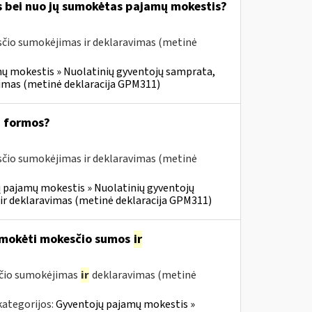
s bei nuo jų sumokėtas pajamų mokestis?
čio sumokėjimas ir deklaravimas (metinė
ų mokestis » Nuolatinių gyventojų samprata,
vimas (metinė deklaracija GPM311)
1 formos?
čio sumokėjimas ir deklaravimas (metinė
 pajamų mokestis » Nuolatinių gyventojų
ir deklaravimas (metinė deklaracija GPM311)
umokėti mokesčio sumos
ir
sčio sumokėjimas
ir
deklaravimas (metinė
kategorijos:
Gyventojų pajamų mokestis »