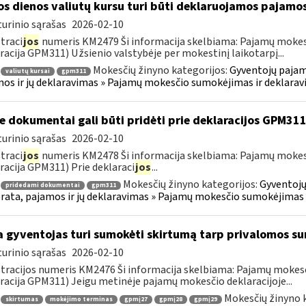
os dienos valiutų kursu turi būti deklaruojamos pajamo
urinio sąrašas
2026-02-10
traci
jos
numeris KM2479 Ši informacija skelbiama: Pajamų mokes
racija GPM311) Užsienio valstybėje per mokestinį laikotarpį...
Mokesčių žinyno kategorijos:
Gyventojų pajam
valiutų kursai
gpm311
os ir jų deklaravimas » Pajamų mokesčio sumokėjimas ir deklara
e dokumentai gali būti pridėti prie deklaracijos GPM31
urinio sąrašas
2026-02-10
traci
jos
numeris KM2478 Ši informacija skelbiama: Pajamų mokes
racija GPM311) Prie deklaraci
jos
...
Mokesčių žinyno kategorijos:
Gyventojų
pridedami dokumentai
gpm311
ata, pajamos ir jų deklaravimas » Pajamų mokesčio sumokėjimas 
 gyventojas turi sumokėti skirtumą tarp privalomos s
urinio sąrašas
2026-02-10
tracijos numeris KM2476 Ši informacija skelbiama: Pajamų moke
racija GPM311) Jeigu metinėje pajamų mokesčio deklaracijoje...
Mokesčių žinyno 
skirtumas
mokėjimo terminas
gpmį27
gpmį28
gpmį29