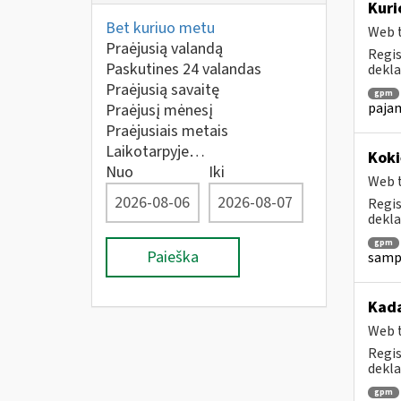
Kuri
Bet kuriuo metu
Web t
Praėjusią valandą
Regis
Paskutines 24 valandas
dekla
Praėjusią savaitę
gpm
pajam
Praėjusį mėnesį
Praėjusiais metais
Laikotarpyje…
Koki
Nuo
Iki
Web t
Regis
dekla
gpm
Paieška
sampr
Kada
Web t
Regis
dekla
gpm