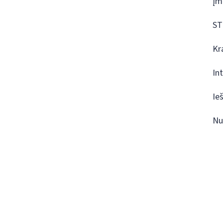
Įm
ST
Kr
In
Ie
Nu