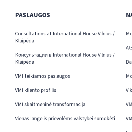
PASLAUGOS
N
Consultations at International House Vilnius /
Mo
Klaipėda
At
Консультации в International House Vilnius /
Klaipėda
Da
VMI teikiamos paslaugos
Mo
VMI kliento profilis
Vi
VMI skaitmeninė transformacija
VM
Vienas langelis prievolėms valstybei sumokėti
VM