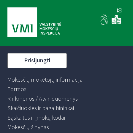
Prisijungti
Mokesčių mokėtojų informacija
Formos
Rinkmenos / Atviri duomenys
Skaičiuoklės ir pagalbininkai
Sąskaitos ir įmokų kodai
Mokesčių žinynas