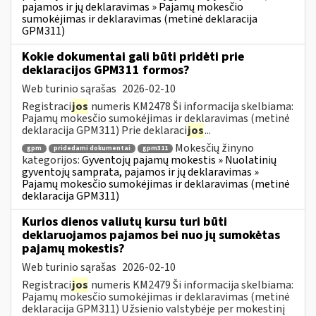
pajamos ir jų deklaravimas » Pajamų mokesčio
sumokėjimas ir deklaravimas (metinė deklaracija
GPM311)
Kokie dokumentai gali būti pridėti prie
deklaracijos GPM311 formos?
Web turinio sąrašas
2026-02-10
Registraci
jos
numeris KM2478 Ši informacija skelbiama:
Pajamų mokesčio sumokėjimas ir deklaravimas (metinė
deklaracija GPM311) Prie deklaraci
jos
...
Mokesčių žinyno
gpm
pridedami dokumentai
gpm311
kategorijos:
Gyventojų pajamų mokestis » Nuolatinių
gyventojų samprata, pajamos ir jų deklaravimas »
Pajamų mokesčio sumokėjimas ir deklaravimas (metinė
deklaracija GPM311)
Kurios dienos valiutų kursu turi būti
deklaruojamos pajamos bei nuo jų sumokėtas
pajamų mokestis?
Web turinio sąrašas
2026-02-10
Registraci
jos
numeris KM2479 Ši informacija skelbiama:
Pajamų mokesčio sumokėjimas ir deklaravimas (metinė
deklaracija GPM311) Užsienio valstybėje per mokestinį