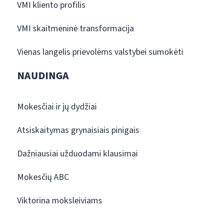
VMI kliento profilis
VMI skaitmeninė transformacija
Vienas langelis prievolėms valstybei sumokėti
NAUDINGA
Mokesčiai ir jų dydžiai
Atsiskaitymas grynaisiais pinigais
Dažniausiai užduodami klausimai
Mokesčių ABC
Viktorina moksleiviams