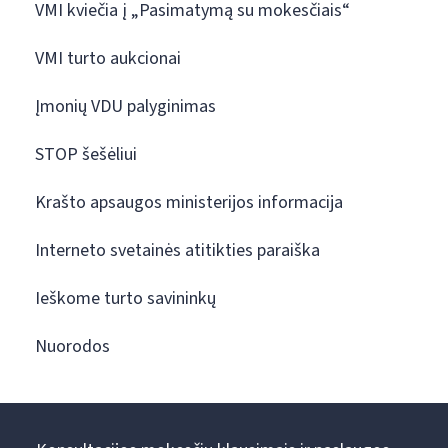
VMI kviečia į „Pasimatymą su mokesčiais“
VMI turto aukcionai
Įmonių VDU palyginimas
STOP šešėliui
Krašto apsaugos ministerijos informacija
Interneto svetainės atitikties paraiška
Ieškome turto savininkų
Nuorodos