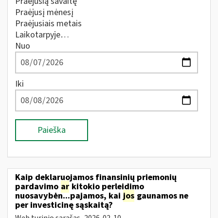
Praėjusią savaitę
Praėjusį mėnesį
Praėjusiais metais
Laikotarpyje…
Nuo
Iki
Paieška
Kaip deklaruojamos finansinių priemonių
pardavimo
ar
kitokio perleidimo
nuosavybėn...pajamos, kai
jos
gaunamos ne
per investicinę sąskaitą?
Web turinio sąrašas
2026-02-10