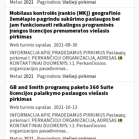
Metai:
2021
Pagrindinis:
Viešieji pirkimai
Mobilaus kontrolės įrankio (MKĮ) geografinio
žemėlapio pagrindu sukūrimo paslaugos bei
jam funkcionuoti reikalingos programinės
įrangos licencijos prenumeratos viešasis
pirkimas
Web turinio sąrašas
2021-08-30
INFORMACIJA APIE PRADEDAMUS PIRKIMUS Paslaugų
pirkimai I. PERKANČIOJI ORGANIZACIJA, ADRESAS
IR
KONTAKTINIAI DUOMENYS: I.1. Perkančiosios
organizacijos pavadinimas...
Metai:
2021
Pagrindinis:
Viešieji pirkimai
GB and Smith programų paketo 360 Suite
licencijos palaikymo paslaugos viešasis
pirkimas
Web turinio sąrašas
2021-10-13
INFORMACIJA APIE PRADEDAMUS PIRKIMUS Paslaugų
pirkimai I. PERKANČIOJI ORGANIZACIJA, ADRESAS
IR
KONTAKTINIAI DUOMENYS: I.1. Perkančiosios
organizacijos pavadinimas...
Metai:
2021
Pagrindinis:
Viešieji pirkimai