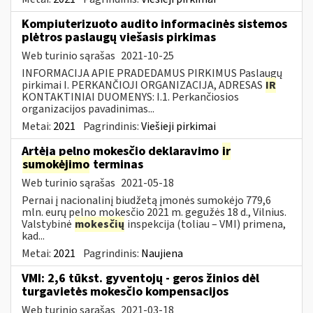
Kompiuterizuoto audito informacinės sistemos
plėtros paslaugų viešasis pirkimas
Web turinio sąrašas
2021-10-25
INFORMACIJA APIE PRADEDAMUS PIRKIMUS Paslaugų
pirkimai I. PERKANČIOJI ORGANIZACIJA, ADRESAS
IR
KONTAKTINIAI DUOMENYS: I.1. Perkančiosios
organizacijos pavadinimas...
Metai:
2021
Pagrindinis:
Viešieji pirkimai
Artėja pelno mokesčio deklaravimo
ir
sumokėjimo
terminas
Web turinio sąrašas
2021-05-18
Pernai į nacionalinį biudžetą įmonės sumokėjo 779,6
mln. eurų pelno mokesčio 2021 m. gegužės 18 d., Vilnius.
Valstybinė
mokesčių
inspekcija (toliau – VMI) primena,
kad...
Metai:
2021
Pagrindinis:
Naujiena
VMI: 2,6 tūkst. gyventojų - geros žinios dėl
turgavietės mokesčio kompensacijos
Web turinio sąrašas
2021-03-18