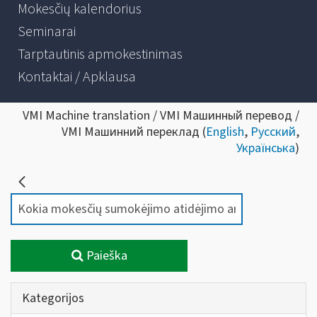
Mokesčių kalendorius
Seminarai
Tarptautinis apmokestinimas
Kontaktai / Apklausa
VMI Machine translation / VMI Машинный перевод /
VMI Машинний переклад (
English
,
Русский
,
Українська
)
Paieška
Kategorijos