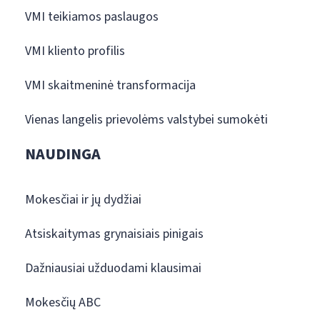
VMI teikiamos paslaugos
VMI kliento profilis
VMI skaitmeninė transformacija
Vienas langelis prievolėms valstybei sumokėti
NAUDINGA
Mokesčiai ir jų dydžiai
Atsiskaitymas grynaisiais pinigais
Dažniausiai užduodami klausimai
Mokesčių ABC