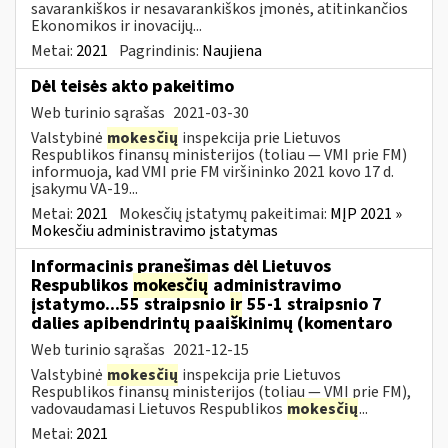
savarankiškos ir nesavarankiškos įmonės, atitinkančios
Ekonomikos ir inovacijų...
Metai:
2021
Pagrindinis:
Naujiena
Dėl teisės akto pakeitimo
Web turinio sąrašas
2021-03-30
Valstybinė
mokesčių
inspekcija prie Lietuvos
Respublikos finansų ministerijos (toliau ― VMI prie FM)
informuoja, kad VMI prie FM viršininko 2021 kovo 17 d.
įsakymu VA-19...
Metai:
2021
Mokesčių įstatymų pakeitimai:
MĮP 2021 »
Mokesčiu administravimo įstatymas
Informacinis pranešimas dėl Lietuvos
Respublikos
mokesčių
administravimo
įstatymo...55 straipsnio
ir
55-1 straipsnio 7
dalies apibendrintų paaiškinimų (komentaro
Web turinio sąrašas
2021-12-15
Valstybinė
mokesčių
inspekcija prie Lietuvos
Respublikos finansų ministerijos (toliau — VMI prie FM),
vadovaudamasi Lietuvos Respublikos
mokesčių
...
Metai:
2021