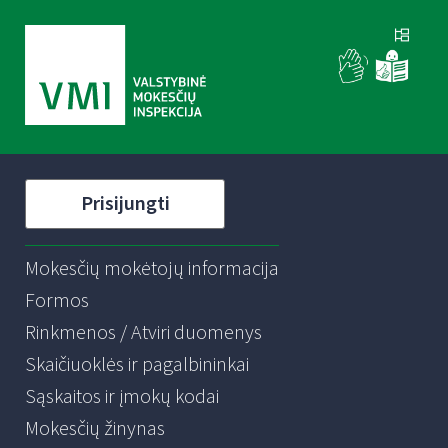
Prisijungti
Mokesčių mokėtojų informacija
Formos
Rinkmenos / Atviri duomenys
Skaičiuoklės ir pagalbininkai
Sąskaitos ir įmokų kodai
Mokesčių žinynas