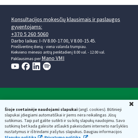
Konsultacijos mokesčių klausimais ir paslaugos
gyventojams:
+370 5 260 5060
Darbo laikas: I-IV 8.00-17.00, V 8.00-15.45.
Prieššventinę dieną - viena valanda trumpiau.
Kiekvieno mėnesio antrą penktadienį 8.00 val. - 12.00 val.
Mano VMI
Paklausimas per
Valstybinė mokesčių inspekcija prie Lietuvos
U
Respublikos finansų ministerijos
Šioje svetainėje naudojami slapukai
(angl. cookies). Būtinieji
slapukai įdiegiami automatiškai ir jiems nėra reikalingas Jūsų
Biudžetinė įstaiga. Juridinio asmens kodas — 188659752,
sutikimas. Taip pat galite sutikti ir su kitų slapukų naudojimu. Savo
adresas: Vasario 16-osios g. 14, 01107 Vilnius, Lietuva, el.paštas:
sutikimą bet kada galėsite atšaukti pakeisdami interneto naršyklės
vmi@vmi.lt
, E. pristatymo dėžutės adresas 188659752
nustatymus ir ištrindami įrašytus slapukus. Daugiau informacijos
Duomenys apie Valstybinę mokesčių inspekciją prie Lietuvos
Slapukų politika
;
Privatumo politika.