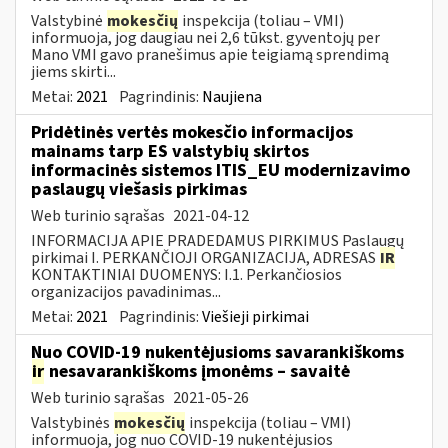
Valstybinė
mokesčių
inspekcija (toliau – VMI)
informuoja, jog daugiau nei 2,6 tūkst. gyventojų per
Mano VMI gavo pranešimus apie teigiamą sprendimą
jiems skirti...
Metai:
2021
Pagrindinis:
Naujiena
Pridėtinės vertės mokesčio informacijos
mainams tarp ES valstybių skirtos
informacinės sistemos ITIS_EU modernizavimo
paslaugų viešasis pirkimas
Web turinio sąrašas
2021-04-12
INFORMACIJA APIE PRADEDAMUS PIRKIMUS Paslaugų
pirkimai I. PERKANČIOJI ORGANIZACIJA, ADRESAS
IR
KONTAKTINIAI DUOMENYS: I.1. Perkančiosios
organizacijos pavadinimas...
Metai:
2021
Pagrindinis:
Viešieji pirkimai
Nuo COVID-19 nukentėjusioms savarankiškoms
ir
nesavarankiškoms įmonėms – savaitė
Web turinio sąrašas
2021-05-26
Valstybinės
mokesčių
inspekcija (toliau – VMI)
informuoja, jog nuo COVID-19 nukentėjusios