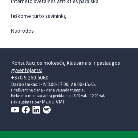
Interneto svetainės atitikties paraiška
Ieškome turto savininkų
Nuorodos
Konsultacijos mokesčių klausimais ir paslaugos
gyventojams:
+370 5 260 5060
Darbo laikas: I-IV 8.00-17.00, V 8.00-15.45.
Prieššventinę dieną - viena valanda trumpiau.
Kiekvieno mėnesio antrą penktadienį 8.00 val. - 12.00 val.
Mano VMI
Paklausimas per