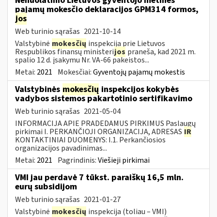
Nenuolatinio Lietuvos gyventojo metinės
pajamų mokesčio deklaracijos GPM314 formos,
jos
Web turinio sąrašas
2021-10-14
Valstybinė
mokesčių
inspekcija prie Lietuvos
Respublikos finansų ministeri
jos
praneša, kad 2021 m.
spalio 12 d. įsakymu Nr. VA-66 pakeistos...
Metai:
2021
Mokesčiai:
Gyventojų pajamų mokestis
Valstybinės
mokesčių
inspekcijos kokybės
vadybos sistemos pakartotinio sertifikavimo
Web turinio sąrašas
2021-05-04
INFORMACIJA APIE PRADEDAMUS PIRKIMUS Paslaugų
pirkimai I. PERKANČIOJI ORGANIZACIJA, ADRESAS
IR
KONTAKTINIAI DUOMENYS: I.1. Perkančiosios
organizacijos pavadinimas...
Metai:
2021
Pagrindinis:
Viešieji pirkimai
VMI jau perdavė 7 tūkst. paraiškų 16,5 mln.
eurų subsidijom
Web turinio sąrašas
2021-01-27
Valstybinė
mokesčių
inspekcija (toliau – VMI)