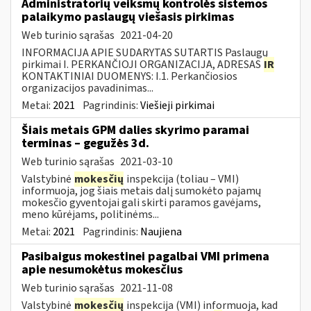
Administratorių veiksmų kontrolės sistemos
palaikymo paslaugų viešasis pirkimas
Web turinio sąrašas
2021-04-20
INFORMACIJA APIE SUDARYTAS SUTARTIS Paslaugų
pirkimai I. PERKANČIOJI ORGANIZACIJA, ADRESAS
IR
KONTAKTINIAI DUOMENYS: I.1. Perkančiosios
organizacijos pavadinimas...
Metai:
2021
Pagrindinis:
Viešieji pirkimai
Šiais metais GPM dalies skyrimo paramai
terminas – gegužės 3d.
Web turinio sąrašas
2021-03-10
Valstybinė
mokesčių
inspekcija (toliau – VMI)
informuoja, jog šiais metais dalį sumokėto pajamų
mokesčio gyventojai gali skirti paramos gavėjams,
meno kūrėjams, politinėms...
Metai:
2021
Pagrindinis:
Naujiena
Pasibaigus mokestinei pagalbai VMI primena
apie nesumokėtus mokesčius
Web turinio sąrašas
2021-11-08
Valstybinė
mokesčių
inspekcija (VMI) informuoja, kad