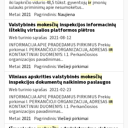
iki lapkričio vidurio 48,5 tūkst. gyventojų
ir
įmonių
sulauks priminimų apie nesumokėtus...
Metai:
2021
Pagrindinis:
Naujiena
Valstybinės
mokesčių
inspekcijos informacinių
išteklių virtualios platformos plėtros
Web turinio sąrašas
2021-08-12
INFORMACIJA APIE PRADEDAMUS PIRKIMUS Prekių
pirkimai I. PERKANČIOJI ORGANIZACIJA, ADRESAS
IR
KONTAKTINIAI DUOMENYS: I.1. Perkančiosios
organizacijos pavadinimas...
Metai:
2021
Pagrindinis:
Viešieji pirkimai
Vilniaus apskrities valstybinės
mokesčių
inspekcijos dokumentų naikinimo paslaugos
Web turinio sąrašas
2021-02-23
INFORMACIJA APIE PRADEDAMUS PIRKIMUS Prekių
pirkimai I. PERKANČIOJI ORGANIZACIJA, ADRESAS
IR
KONTAKTINIAI DUOMENYS: I.1. Perkančiosios
organizacijos pavadinimas...
Metai:
2021
Pagrindinis:
Viešieji pirkimai