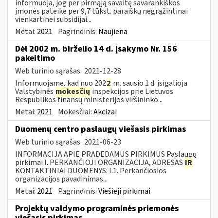
informuoja, jog per pirmąją savaitę savarankiškos
įmonės pateikė per 9,7 tūkst. paraiškų negrąžintinai
vienkartinei subsidijai...
Metai:
2021
Pagrindinis:
Naujiena
Dėl 2002 m. birželio 14 d. įsakymo Nr. 156
pakeitimo
Web turinio sąrašas
2021-12-28
Informuojame, kad nuo 202
2
m. sausio 1 d. įsigalioja
Valstybinės
mokesčių
inspekcijos prie Lietuvos
Respublikos finansų ministerijos viršininko...
Metai:
2021
Mokesčiai:
Akcizai
Duomenų centro paslaugų viešasis pirkimas
Web turinio sąrašas
2021-06-23
INFORMACIJA APIE PRADEDAMUS PIRKIMUS Paslaugų
pirkimai I. PERKANČIOJI ORGANIZACIJA, ADRESAS
IR
KONTAKTINIAI DUOMENYS: I.1. Perkančiosios
organizacijos pavadinimas...
Metai:
2021
Pagrindinis:
Viešieji pirkimai
Projektų valdymo programinės priemonės
viešasis pirkimas