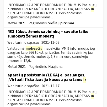
INFORMACIJA APIE PRADEDAMUS PIRKIMUS Paslaugų
pirkimai I. PERKANČIOJI ORGANIZACIJA, ADRESAS
IR
KONTAKTINIAI DUOMENYS: I.1. Perkančiosios
organizacijos pavadinimas...
Metai:
2021
Pagrindinis:
Viešieji pirkimai
453 tūkst. žemės savininkų – savaitė laiko
sumokėti žemės mokestį
Web turinio sąrašas
2021-11-09
Valstybinė
mokesčių
inspekcija (VMI) informuoja, jog
daugiau kaip 266 tūkst. privačios žemės savininkų jau
sumokėjo žemės mokestį: 1,8 mln. eurų sumokėjo
įmonės ir 12,6...
Metai:
2021
Pagrindinis:
Naujiena
aparatų posistemio (i.EKA) e. paslaugos,
„Virtuali fiskalizacija kasos aparatams
ir
Web turinio sąrašas
2021-12-17
INFORMACIJA APIE PRADEDAMUS PIRKIMUS Paslaugų
pirkimai I. PERKANČIOJI ORGANIZACIJA, ADRESAS
IR
KONTAKTINIAI DUOMENYS: I.1. Perkančiosios
organizacijos pavadinimas...