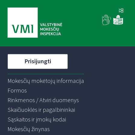
Prisijungti
Mokesčių mokėtojų informacija
Formos
Rinkmenos / Atviri duomenys
Skaičiuoklės ir pagalbininkai
Sąskaitos ir įmokų kodai
Mokesčių žinynas