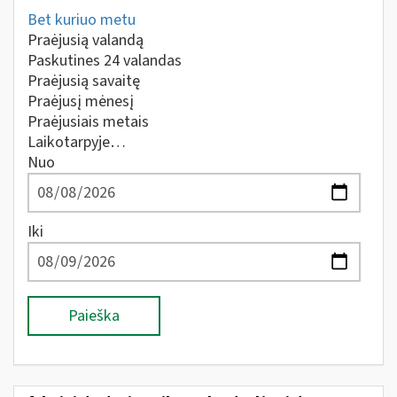
Bet kuriuo metu
Praėjusią valandą
Paskutines 24 valandas
Praėjusią savaitę
Praėjusį mėnesį
Praėjusiais metais
Laikotarpyje…
Nuo
Iki
Paieška