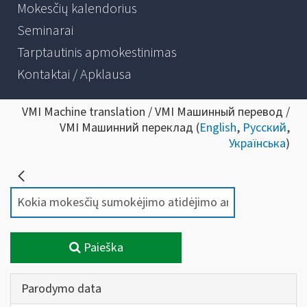
Mokesčių kalendorius
Seminarai
Tarptautinis apmokestinimas
Kontaktai / Apklausa
VMI Machine translation / VMI Машинный перевод /
VMI Машинний переклад (
English
,
Русский
,
Українська
)
Paieška
Parodymo data