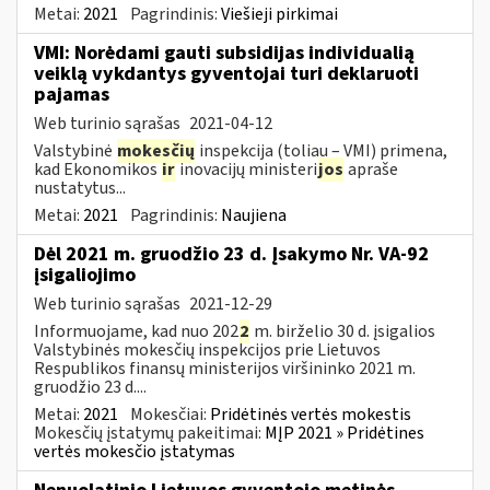
Metai:
2021
Pagrindinis:
Viešieji pirkimai
VMI: Norėdami gauti subsidijas individualią
veiklą vykdantys gyventojai turi deklaruoti
pajamas
Web turinio sąrašas
2021-04-12
Valstybinė
mokesčių
inspekcija (toliau – VMI) primena,
kad Ekonomikos
ir
inovacijų ministeri
jos
apraše
nustatytus...
Metai:
2021
Pagrindinis:
Naujiena
Dėl 2021 m. gruodžio 23 d. Įsakymo Nr. VA-92
įsigaliojimo
Web turinio sąrašas
2021-12-29
Informuojame, kad nuo 202
2
m. birželio 30 d. įsigalios
Valstybinės mokesčių inspekcijos prie Lietuvos
Respublikos finansų ministerijos viršininko 2021 m.
gruodžio 23 d....
Metai:
2021
Mokesčiai:
Pridėtinės vertės mokestis
Mokesčių įstatymų pakeitimai:
MĮP 2021 » Pridėtines
vertės mokesčio įstatymas