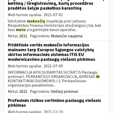
keitimą / išregistravimą, kurių procedūros
pradėtos šalyje paskelbus karantiną
Web turinio sąrašas
2021-07-01
Valstybinė
mokesčių
inspekcija prie Lietuvos
Respublikos finansų ministerijos atsižvelgusi į tai, kad
šiuo
metu
yra galimybė kasos aparatus...
Metai:
2021
Pagrindinis:
Mokesčio naujiena
Pridėtinės vertės mokesčio informacijos
mainams tarp Europos Sąjungos valstybių
skirtos informacinės sistemos ITIS EU
modernizavimo paslaugų viešasis pirkimas
Web turinio sąrašas
2021-07-09
INFORMACIJA APIE SUDARYTAS SUTARTIS Paslaugų
pirkimai I. PERKANČIOJI ORGANIZACIJA, ADRESAS
IR
KONTAKTINIAI DUOMENYS: I.1. Perkančiosios
organizacijos pavadinimas...
Metai:
2021
Pagrindinis:
Viešieji pirkimai
Profesinės rizikos vertinimo paslaugų viešasis
pirkimas
Web turinio sąrašas
2021-12-23