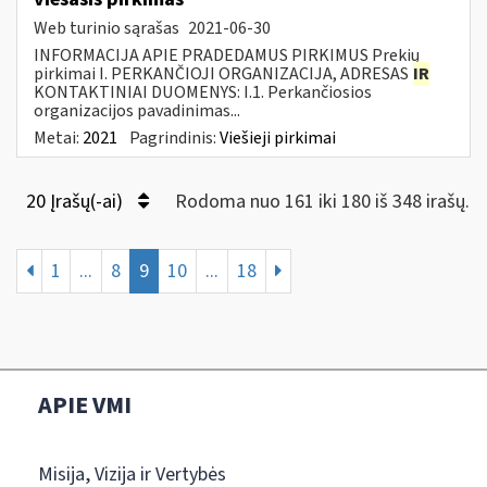
Web turinio sąrašas
2021-06-30
INFORMACIJA APIE PRADEDAMUS PIRKIMUS Prekių
pirkimai I. PERKANČIOJI ORGANIZACIJA, ADRESAS
IR
KONTAKTINIAI DUOMENYS: I.1. Perkančiosios
organizacijos pavadinimas...
Metai:
2021
Pagrindinis:
Viešieji pirkimai
20 Įrašų(-ai)
Rodoma nuo 161 iki 180 iš 348 irašų.
1
...
8
9
10
...
18
APIE VMI
Misija, Vizija ir Vertybės