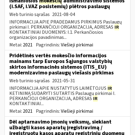
Išmaniosios
mokesčių
administravimo sistemos
(i.SAF, i.VAZ posistemių) plėtros paslaugų
Web turinio sąrašas
2021-08-04
INFORMACIJA APIE PRADEDAMUS PIRKIMUS Paslaugų
pirkimai I. PERKANČIOJI ORGANIZACIJA, ADRESAS
IR
KONTAKTINIAI DUOMENYS: I.1. Perkančiosios
organizacijos pavadinimas...
Metai:
2021
Pagrindinis:
Viešieji pirkimai
Pridėtinės vertės mokesčio informacijos
mainams tarp Europos Sąjungos valstybių
skirtos informacinės sistemos (ITIS_EU)
modernizavimo paslaugų viešasis pirkimas
Web turinio sąrašas
2021-05-31
INFORMACIJA APIE NUSTATYTUS LAIMĖTOJUS
IR
KETINIMĄ SUDARYTI SUTARTIS Paslaugų pirkimai I.
PERKANČIOJI ORGANIZACIJA, ADRESAS
IR
KONTAKTINIAI...
Metai:
2021
Pagrindinis:
Viešieji pirkimai
Dėl aptarnavimo įmonių veiksmų, siekiant
užbaigti kasos aparatų įregistravimą /
įregistruotų kasos aparatų registrinių duomenų