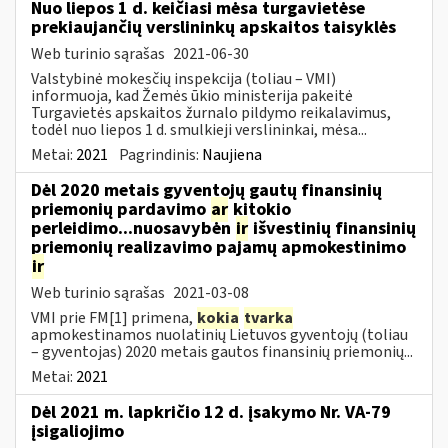
Nuo liepos 1 d. keičiasi mėsa turgavietėse
prekiaujančių verslininkų apskaitos taisyklės
Web turinio sąrašas
2021-06-30
Valstybinė mokesčių inspekcija (toliau – VMI)
informuoja, kad Žemės ūkio ministerija pakeitė
Turgavietės apskaitos žurnalo pildymo reikalavimus,
todėl nuo liepos 1 d. smulkieji verslininkai, mėsa...
Metai:
2021
Pagrindinis:
Naujiena
Dėl 2020 metais gyventojų gautų finansinių
priemonių pardavimo
ar
kitokio
perleidimo...nuosavybėn
ir
išvestinių finansinių
priemonių realizavimo pajamų apmokestinimo
ir
Web turinio sąrašas
2021-03-08
VMI prie FM[1] primena,
kokia
tvarka
apmokestinamos nuolatinių Lietuvos gyventojų (toliau
– gyventojas) 2020 metais gautos finansinių priemonių...
Metai:
2021
Dėl 2021 m. lapkričio 12 d. įsakymo Nr. VA-79
įsigaliojimo