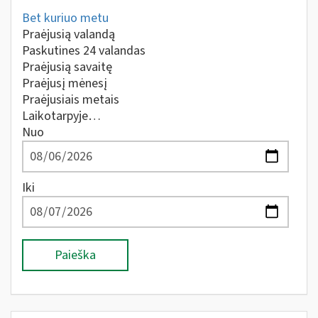
Bet kuriuo metu
Praėjusią valandą
Paskutines 24 valandas
Praėjusią savaitę
Praėjusį mėnesį
Praėjusiais metais
Laikotarpyje…
Nuo
Iki
Paieška