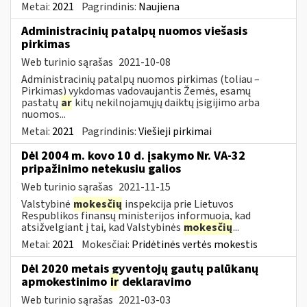
Metai:
2021
Pagrindinis:
Naujiena
Administracinių patalpų nuomos viešasis
pirkimas
Web turinio sąrašas
2021-10-08
Administracinių patalpų nuomos pirkimas (toliau –
Pirkimas) vykdomas vadovaujantis Žemės, esamų
pastatų
ar
kitų nekilnojamųjų daiktų įsigijimo arba
nuomos...
Metai:
2021
Pagrindinis:
Viešieji pirkimai
Dėl 2004 m. kovo 10 d. įsakymo Nr. VA-32
pripažinimo netekusiu galios
Web turinio sąrašas
2021-11-15
Valstybinė
mokesčių
inspekcija prie Lietuvos
Respublikos finansų ministerijos informuoja, kad
atsižvelgiant į tai, kad Valstybinės
mokesčių
...
Metai:
2021
Mokesčiai:
Pridėtinės vertės mokestis
Dėl 2020 metais gyventojų gautų palūkanų
apmokestinimo
ir
deklaravimo
Web turinio sąrašas
2021-03-03