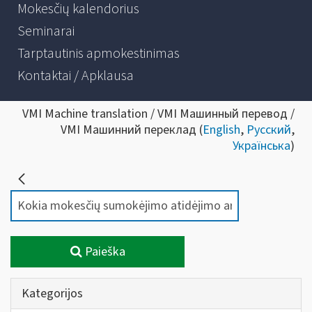
Mokesčių kalendorius
Seminarai
Tarptautinis apmokestinimas
Kontaktai / Apklausa
VMI Machine translation / VMI Машинный перевод /
VMI Машинний переклад (
English
,
Русский
,
Українська
)
Paieška
Kategorijos