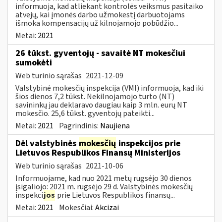
informuoja, kad atliekant kontrolės veiksmus pasitaiko
atvejų, kai įmonės darbo užmokestį darbuotojams
išmoka kompensacijų už kilnojamojo pobūdžio...
Metai:
2021
26 tūkst. gyventojų - savaitė NT mokesčiui
sumokėti
Web turinio sąrašas
2021-12-09
Valstybinė mokesčių inspekcija (VMI) informuoja, kad iki
šios dienos 7,2 tūkst. Nekilnojamojo turto (NT)
savininkų jau deklaravo daugiau kaip 3 mln. eurų NT
mokesčio. 25,6 tūkst. gyventojų pateikti...
Metai:
2021
Pagrindinis:
Naujiena
Dėl valstybinės
mokesčių
inspekcijos prie
Lietuvos Respublikos Finansų Ministerijos
Web turinio sąrašas
2021-10-06
Informuojame, kad nuo 2021 metų rugsėjo 30 dienos
įsigaliojo: 2021 m. rugsėjo 29 d. Valstybinės mokesčių
inspekci
jos
prie Lietuvos Respublikos finansų...
Metai:
2021
Mokesčiai:
Akcizai