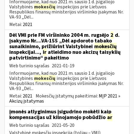
Informuojame, kad nuo 2021 m. sausio 1 d. įsigaliojo
Valstybinės
mokesčių
inspekcijos prie Lietuvos
Respublikos finansų ministerijos viršininko įsakymas Nr.
VA-93 „Dėl...
Metai:
2021
Dėl VMI prie FM viršininko 2004 m. rugsėjo
2
d.
įsakymo Nr....VA-155 „Dėl apdoroto tabako
sunaikinimo, prižiūrint Valstybinei
mokesčių
inspekcijai...,
ir
atleidimo nuo akcizų taisyklių
patvirtinimo“ pakeitimo
Web turinio sąrašas
2021-01-19
Informuojame, kad nuo 2021 m. sausio 1 d. įsigaliojo
Valstybinės
mokesčių
inspekcijos prie Lietuvos
Respublikos finansų ministerijos viršininko įsakymas Nr.
VA-93 „Dėl...
Metai:
2021
Mokesčių įstatymų pakeitimai:
MĮP 2021 »
Akcizų įstatymas
įmonės atlyginimus įsigudrino mokėti kaip
kompensacijas už kilnojamojo pobūdžio
ar
Web turinio sąrašas
2021-05-20
Valstybinė mokesčių inspekcija (toliau – VMI)