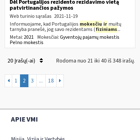
Dėl Portugalijos rezidento rezidavimo vietą
patvirtinančios pažymos
Web turinio sąrašas
2021-11-19
Informuojame, kad Portugalijos
mokesčių
ir
muitų
tarnyba pranešė, jog savo rezidentams (
fiziniams
...
Metai:
2021
Mokesčiai:
Gyventojų pajamų mokestis
Pelno mokestis
20 Įrašų(-ai)
Rodoma nuo 21 iki 40 iš 348 irašų.
1
2
3
...
18
APIE VMI
Misija, Vizija ir Vertybės