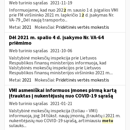
Web turinio sąrašas
2021-11-19
Informuojame, kad nuo 202
2
m. sausio 1 d. įsigalios VMI
prie FM viršininko 2021 m. lapkričio 1
2
d. įsakymas Nr.
VA-79 „Dėl naują transporto...
Metai:
2021
Mokesčiai:
Pridėtinės vertės mokestis
Dėl 2021 m. spalio 4 d. įsakymo Nr. VA-64
priėmimo
Web turinio sąrašas
2021-10-06
Valstybinė mokesčių inspekcija prie Lietuvos
Respublikos finansų ministerijos informuoja, kad
Valstybinės mokesčių inspekcijos prie Lietuvos
Respublikos finansų ministerijos viršininko 2021 m....
Metai:
2021
Mokesčiai:
Pridėtinės vertės mokestis
VMI asmeniškai informuos įmones pirmą kartą
įtrauktas į nukentėjusių nuo COVID-19 sąrašą
Web turinio sąrašas
2021-01-21
Valstybinė mokesčių inspekcija (toliau – VMI)
informuoja, jog 34 tūkst. naujų įmonių, įtrauktų į 2021 m.
nukentėjusių nuo COVID-19 sąrašą, artimiausiu
metu
sulauks...