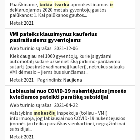
Paaiškiname,
kokia
tvarka
apmokestinamos
ir
deklaruojamos 2020 metais gyventojų gautos
palūkanos: 1. Kai palūkanos gautos...
Metai:
2021
VMI pateiks klausimynus kauferius
pasirašiusiems gyventojams
Web turinio sąrašas
2021-12-06
Kiek daugiau nei 1000 gyventojų, kurie įsigydami
automobilį sudarė užsienietišką pirkimo-pardavimo
sutartį (pasirašė vadinamąjį kauferį), netrukus sulauks
VMI dėmesio – jiems bus siunčiamas...
Metai:
2021
Pagrindinis:
Naujiena
Labiausiai nuo COVID-19 nukentėjusios įmonės
kviečiamos pateikti paraišką subsidijai
Web turinio sąrašas
2021-04-22
Valstybinė
mokesčių
inspekcija (toliau – VMI)
informuoja, jog labiausiai nuo COVID-19 nukentėjusios
įmonės jau teikia paraiškas vienkartinei, negrąžintinai
subsidijai...
Metai:
2021