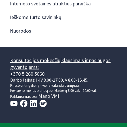
Interneto svetainės atitikties paraiška
Ieškome turto savininkų
Nuorodos
Konsultacijos mokesčių klausimais ir paslaugos
gyventojams:
+370 5 260 5060
Darbo laikas: I-IV 8.00-17.00, V 8.00-15.45.
Prieššventinę dieną - viena valanda trumpiau.
Kiekvieno mėnesio antrą penktadienį 8.00 val. - 12.00 val.
Mano VMI
Paklausimas per