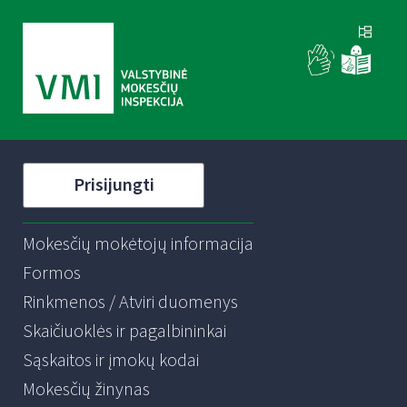
Prisijungti
Mokesčių mokėtojų informacija
Formos
Rinkmenos / Atviri duomenys
Skaičiuoklės ir pagalbininkai
Sąskaitos ir įmokų kodai
Mokesčių žinynas