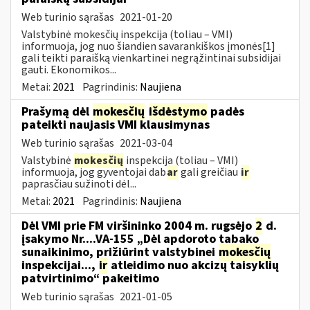
Web turinio sąrašas
2021-01-20
Valstybinė mokesčių inspekcija (toliau – VMI)
informuoja, jog nuo šiandien savarankiškos įmonės[1]
gali teikti paraišką vienkartinei negrąžintinai subsidijai
gauti. Ekonomikos...
Metai:
2021
Pagrindinis:
Naujiena
Prašymą dėl
mokesčių
išdėstymo
padės
pateikti naujasis VMI klausimynas
Web turinio sąrašas
2021-03-04
Valstybinė
mokesčių
inspekcija (toliau – VMI)
informuoja, jog gyventojai dab
ar
gali greičiau
ir
paprasčiau sužinoti dėl...
Metai:
2021
Pagrindinis:
Naujiena
Dėl VMI prie FM viršininko 2004 m. rugsėjo
2
d.
įsakymo Nr....VA-155 „Dėl apdoroto tabako
sunaikinimo, prižiūrint valstybinei
mokesčių
inspekcijai...,
ir
atleidimo nuo akcizų taisyklių
patvirtinimo“ pakeitimo
Web turinio sąrašas
2021-01-05