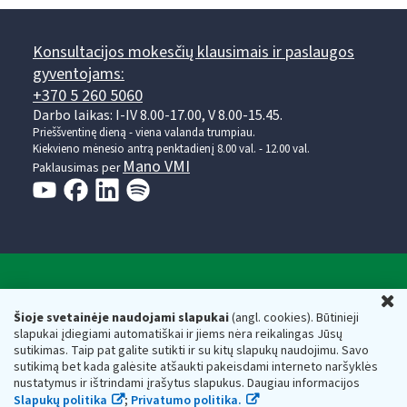
Konsultacijos mokesčių klausimais ir paslaugos
gyventojams:
+370 5 260 5060
Darbo laikas: I-IV 8.00-17.00, V 8.00-15.45.
Prieššventinę dieną - viena valanda trumpiau.
Kiekvieno mėnesio antrą penktadienį 8.00 val. - 12.00 val.
Mano VMI
Paklausimas per
Valstybinė mokesčių inspekcija prie Lietuvos
U
Respublikos finansų ministerijos
Šioje svetainėje naudojami slapukai
(angl. cookies). Būtinieji
slapukai įdiegiami automatiškai ir jiems nėra reikalingas Jūsų
Biudžetinė įstaiga. Juridinio asmens kodas — 188659752,
sutikimas. Taip pat galite sutikti ir su kitų slapukų naudojimu. Savo
adresas: Vasario 16-osios g. 14, 01107 Vilnius, Lietuva, el.paštas:
sutikimą bet kada galėsite atšaukti pakeisdami interneto naršyklės
vmi@vmi.lt
, E. pristatymo dėžutės adresas 188659752
nustatymus ir ištrindami įrašytus slapukus. Daugiau informacijos
Duomenys apie Valstybinę mokesčių inspekciją prie Lietuvos
Slapukų politika
;
Privatumo politika.
Respublikos finansų ministerijos kaupiami ir saugomi Juridinių