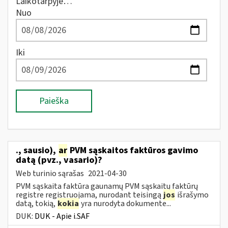
Laikotarpyje…
Nuo
Iki
Paieška
., sausio),
ar
PVM sąskaitos faktūros gavimo
datą (pvz., vasario)?
Web turinio sąrašas
2021-04-30
PVM sąskaita faktūra gaunamų PVM sąskaitų faktūrų
registre registruojama, nurodant teisingą
jos
išrašymo
datą, tokią,
kokia
yra nurodyta dokumente...
DUK:
DUK - Apie i.SAF