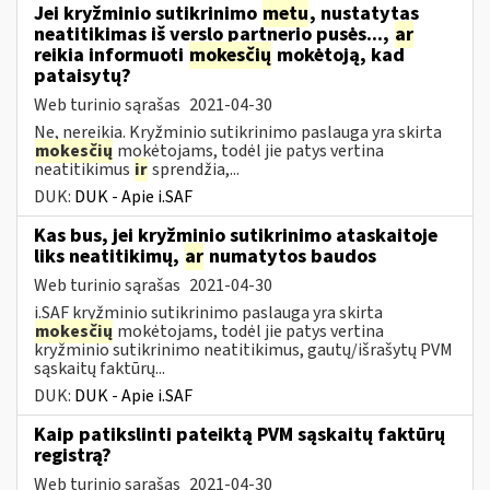
Jei kryžminio sutikrinimo
metu
, nustatytas
neatitikimas iš verslo partnerio pusės...,
ar
reikia informuoti
mokesčių
mokėtoją, kad
pataisytų?
Web turinio sąrašas
2021-04-30
Ne, nereikia. Kryžminio sutikrinimo paslauga yra skirta
mokesčių
mokėtojams, todėl jie patys vertina
neatitikimus
ir
sprendžia,...
DUK:
DUK - Apie i.SAF
Kas bus, jei kryžminio sutikrinimo ataskaitoje
liks neatitikimų,
ar
numatytos baudos
Web turinio sąrašas
2021-04-30
i.SAF kryžminio sutikrinimo paslauga yra skirta
mokesčių
mokėtojams, todėl jie patys vertina
kryžminio sutikrinimo neatitikimus, gautų/išrašytų PVM
sąskaitų faktūrų...
DUK:
DUK - Apie i.SAF
Kaip patikslinti pateiktą PVM sąskaitų faktūrų
registrą?
Web turinio sąrašas
2021-04-30