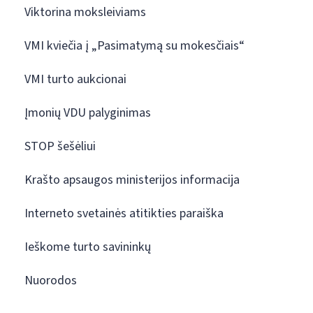
Viktorina moksleiviams
VMI kviečia į „Pasimatymą su mokesčiais“
VMI turto aukcionai
Įmonių VDU palyginimas
STOP šešėliui
Krašto apsaugos ministerijos informacija
Interneto svetainės atitikties paraiška
Ieškome turto savininkų
Nuorodos