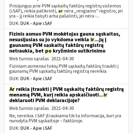
Prisijungus prie PVM sąskaitų faktūrų registrų sistemos
(i.SAF), reikia patikrinti,
ar
nėra „rengiamo" registro, jei
yra – jį reikia taisyti arba pašalinti, jei nėra -...
DUK:
DUK - Apie i.SAF
Fizinis asmuo PVM mokėtojas gauna sąskaitas,
nesusijusias su jo vykdoma veikla
ir
...jų į
gaunamų PVM sąskaitų faktūrų registrą
netraukia, bet
po
kryžminio sutikrinimo
Web turinio sąrašas
2021-04-30
Fiziniam asmeniui tokių PVM sąskaitų faktūrų traukti į
gaunamų PVM sąskaitų faktūrų registrą nereikia.
DUK:
DUK - Apie i.SAF
Ar
reikia įtraukti į PVM sąskaitų faktūrų registrą
menamą PVM, kurį reikia apskaičiuoti...
ir
deklaruoti PVM deklaracijoje?
Web turinio sąrašas
2021-04-30
Ne, nereikia. I.SAF įtraukiama tik ta informacija, kuri yra
nurodyta PVM sąskaitoje – faktūroje.
DUK:
DUK - Apie i.SAF