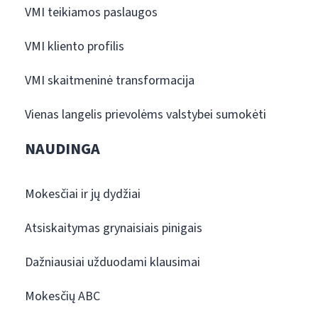
VMI teikiamos paslaugos
VMI kliento profilis
VMI skaitmeninė transformacija
Vienas langelis prievolėms valstybei sumokėti
NAUDINGA
Mokesčiai ir jų dydžiai
Atsiskaitymas grynaisiais pinigais
Dažniausiai užduodami klausimai
Mokesčių ABC