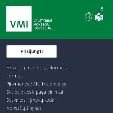
Prisijungti
Mokesčių mokėtojų informacija
Formos
Rinkmenos / Atviri duomenys
Skaičiuoklės ir pagalbininkai
Sąskaitos ir įmokų kodai
Mokesčių žinynas