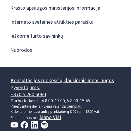
Krašto apsaugos ministerijos informacija
Interneto svetainės atitikties paraiška
Ieškome turto savininkų
Nuorodos
Konsultacijos mokesčių klausimais ir paslaugos
gyventojams:
+370 5 260 5060
Darbo laikas: I-IV 8.00-17.00, V 8.00-15.45.
Prieššventinę dieną - viena valanda trumpiau.
Kiekvieno mėnesio antrą penktadienį 8.00 val. - 12.00 val.
Mano VMI
Paklausimas per