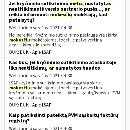
Jei kryžminio sutikrinimo
metu
, nustatytas
neatitikimas iš verslo partnerio pusės...,
ar
reikia informuoti
mokesčių
mokėtoją, kad
pataisytų?
Web turinio sąrašas
2021-04-30
Ne, nereikia. Kryžminio sutikrinimo paslauga yra skirta
mokesčių
mokėtojams, todėl jie patys vertina
neatitikimus
ir
sprendžia,...
DUK:
DUK - Apie i.SAF
Kas bus, jei kryžminio sutikrinimo ataskaitoje
liks neatitikimų,
ar
numatytos baudos
Web turinio sąrašas
2021-04-30
i.SAF kryžminio sutikrinimo paslauga yra skirta
mokesčių
mokėtojams, todėl jie patys vertina
kryžminio sutikrinimo neatitikimus, gautų/išrašytų PVM
sąskaitų faktūrų...
DUK:
DUK - Apie i.SAF
Kaip patikslinti pateiktą PVM sąskaitų faktūrų
registrą?
Web turinio sąrašas
2021-04-30