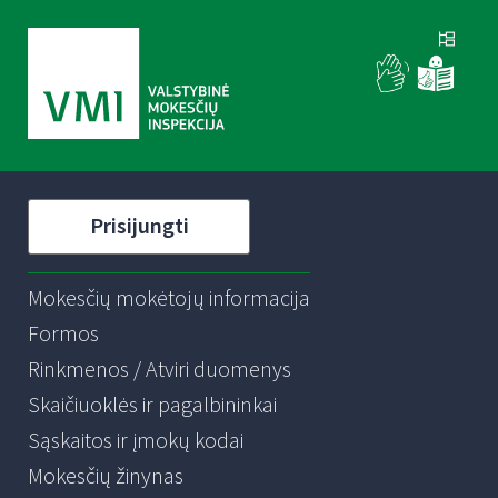
Prisijungti
Mokesčių mokėtojų informacija
Formos
Rinkmenos / Atviri duomenys
Skaičiuoklės ir pagalbininkai
Sąskaitos ir įmokų kodai
Mokesčių žinynas