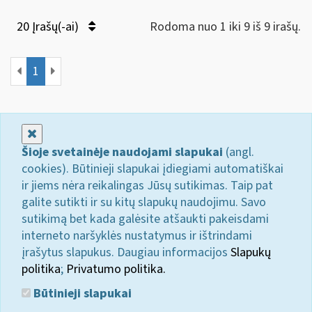
20 Įrašų(-ai)
Rodoma nuo 1 iki 9 iš 9 irašų.
1
Uždaryti
Šioje svetainėje naudojami slapukai
(angl.
cookies). Būtinieji slapukai įdiegiami automatiškai
ir jiems nėra reikalingas Jūsų sutikimas. Taip pat
galite sutikti ir su kitų slapukų naudojimu. Savo
sutikimą bet kada galėsite atšaukti pakeisdami
interneto naršyklės nustatymus ir ištrindami
įrašytus slapukus. Daugiau informacijos
Slapukų
politika
;
Privatumo politika.
Būtinieji slapukai