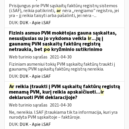
Prisijungus prie PVM sąskaitų faktūrų registrų sistemos
(i.SAF), reikia patikrinti,
ar
nėra „rengiamo" registro, jei
yra – jį reikia taisyti arba pašalinti, jei nėra -...
DUK:
DUK - Apie i.SAF
Fizinis asmuo PVM mokėtojas gauna sąskaitas,
nesusijusias su jo vykdoma veikla
ir
...jų į
gaunamų PVM sąskaitų faktūrų registrą
netraukia, bet
po
kryžminio sutikrinimo
Web turinio sąrašas
2021-04-30
Fiziniam asmeniui tokių PVM sąskaitų faktūrų traukti į
gaunamų PVM sąskaitų faktūrų registrą nereikia.
DUK:
DUK - Apie i.SAF
Ar
reikia įtraukti į PVM sąskaitų faktūrų registrą
menamą PVM, kurį reikia apskaičiuoti...
ir
deklaruoti PVM deklaracijoje?
Web turinio sąrašas
2021-04-30
Ne, nereikia. I.SAF įtraukiama tik ta informacija, kuri yra
nurodyta PVM sąskaitoje – faktūroje.
DUK:
DUK - Apie i.SAF