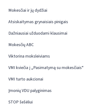
Mokesčiai ir jų dydžiai
Atsiskaitymas grynaisiais pinigais
Dažniausiai užduodami klausimai
Mokesčių ABC
Viktorina moksleiviams
VMI kviečia į „Pasimatymą su mokesčiais“
VMI turto aukcionai
Įmonių VDU palyginimas
STOP šešėliui