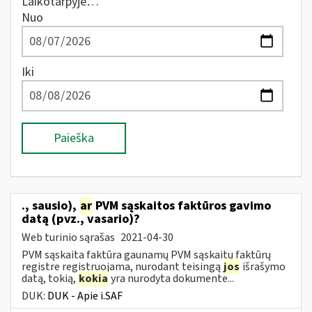
Laikotarpyje…
Nuo
Iki
Paieška
., sausio),
ar
PVM sąskaitos faktūros gavimo
datą (pvz., vasario)?
Web turinio sąrašas
2021-04-30
PVM sąskaita faktūra gaunamų PVM sąskaitų faktūrų
registre registruojama, nurodant teisingą
jos
išrašymo
datą, tokią,
kokia
yra nurodyta dokumente...
DUK:
DUK - Apie i.SAF