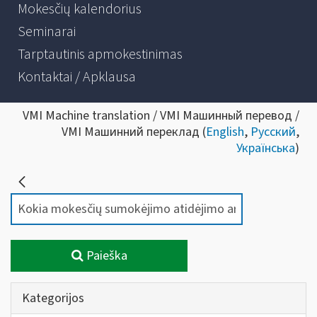
Mokesčių kalendorius
Seminarai
Tarptautinis apmokestinimas
Kontaktai / Apklausa
VMI Machine translation / VMI Машинный перевод /
VMI Машинний переклад (
English
,
Русский
,
Українська
)
Paieška
Kategorijos