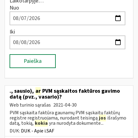
Laikotarpyje…
Nuo
Iki
Paieška
., sausio),
ar
PVM sąskaitos faktūros gavimo
datą (pvz., vasario)?
Web turinio sąrašas
2021-04-30
PVM sąskaita faktūra gaunamų PVM sąskaitų faktūrų
registre registruojama, nurodant teisingą
jos
išrašymo
datą, tokią,
kokia
yra nurodyta dokumente...
DUK:
DUK - Apie i.SAF