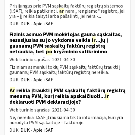
Prisijungus prie PVM sąskaitų faktūrų registrų sistemos
(i.SAF), reikia patikrinti,
ar
nėra „rengiamo" registro, jei
yra – jį reikia taisyti arba pašalinti, jei nėra -...
DUK:
DUK - Apie i.SAF
Fizinis asmuo PVM mokėtojas gauna sąskaitas,
nesusijusias su jo vykdoma veikla
ir
...jų į
gaunamų PVM sąskaitų faktūrų registrą
netraukia, bet
po
kryžminio sutikrinimo
Web turinio sąrašas
2021-04-30
Fiziniam asmeniui tokių PVM sąskaitų faktūrų traukti į
gaunamų PVM sąskaitų faktūrų registrą nereikia.
DUK:
DUK - Apie i.SAF
Ar
reikia įtraukti į PVM sąskaitų faktūrų registrą
menamą PVM, kurį reikia apskaičiuoti...
ir
deklaruoti PVM deklaracijoje?
Web turinio sąrašas
2021-04-30
Ne, nereikia. I.SAF įtraukiama tik ta informacija, kuri yra
nurodyta PVM sąskaitoje – faktūroje.
DUK:
DUK - Apie i.SAF