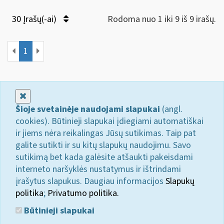
30 Įrašų(-ai)
Rodoma nuo 1 iki 9 iš 9 irašų.
1
Uždaryti
Šioje svetainėje naudojami slapukai
(angl.
cookies). Būtinieji slapukai įdiegiami automatiškai
ir jiems nėra reikalingas Jūsų sutikimas. Taip pat
galite sutikti ir su kitų slapukų naudojimu. Savo
sutikimą bet kada galėsite atšaukti pakeisdami
interneto naršyklės nustatymus ir ištrindami
įrašytus slapukus. Daugiau informacijos
Slapukų
politika
;
Privatumo politika.
Būtinieji slapukai