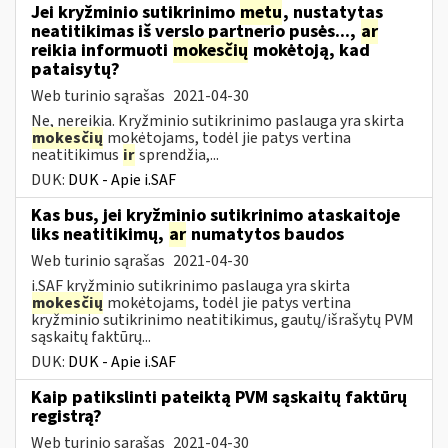
Jei kryžminio sutikrinimo
metu
, nustatytas
neatitikimas iš verslo partnerio pusės...,
ar
reikia informuoti
mokesčių
mokėtoją, kad
pataisytų?
Web turinio sąrašas
2021-04-30
Ne, nereikia. Kryžminio sutikrinimo paslauga yra skirta
mokesčių
mokėtojams, todėl jie patys vertina
neatitikimus
ir
sprendžia,...
DUK:
DUK - Apie i.SAF
Kas bus, jei kryžminio sutikrinimo ataskaitoje
liks neatitikimų,
ar
numatytos baudos
Web turinio sąrašas
2021-04-30
i.SAF kryžminio sutikrinimo paslauga yra skirta
mokesčių
mokėtojams, todėl jie patys vertina
kryžminio sutikrinimo neatitikimus, gautų/išrašytų PVM
sąskaitų faktūrų...
DUK:
DUK - Apie i.SAF
Kaip patikslinti pateiktą PVM sąskaitų faktūrų
registrą?
Web turinio sąrašas
2021-04-30