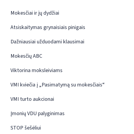
Mokesčiai ir jų dydžiai
Atsiskaitymas grynaisiais pinigais
Dažniausiai užduodami klausimai
Mokesčių ABC
Viktorina moksleiviams
VMI kviečia į „Pasimatymą su mokesčiais“
VMI turto aukcionai
Įmonių VDU palyginimas
STOP šešėliui