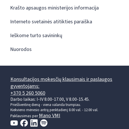
Krašto apsaugos ministerijos informacija
Interneto svetainės atitikties paraiška
Ieškome turto savininkų
Nuorodos
Konsultacijos mokesčių klausimais ir paslaugos
gyventojams:
+370 5 260 5060
Darbo laikas: I-IV 8.00-17.00, V 8.00-15.45.
Prieššventinę dieną - viena valanda trumpiau.
Kiekvieno mėnesio antrą penktadienį 8.00 val. - 12.00 val.
Mano VMI
Paklausimas per