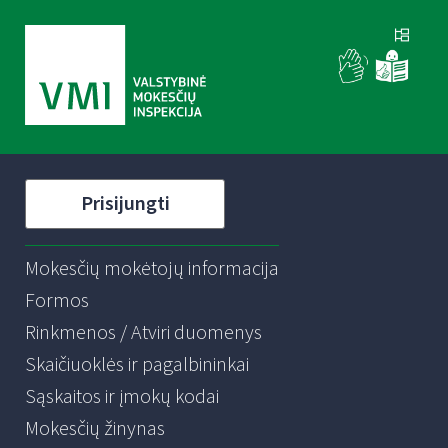
Prisijungti
Mokesčių mokėtojų informacija
Formos
Rinkmenos / Atviri duomenys
Skaičiuoklės ir pagalbininkai
Sąskaitos ir įmokų kodai
Mokesčių žinynas