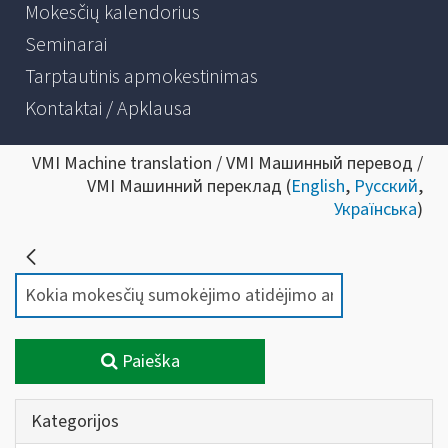
Mokesčių kalendorius
Seminarai
Tarptautinis apmokestinimas
Kontaktai / Apklausa
VMI Machine translation / VMI Машинный перевод /
VMI Машинний переклад (
English
,
Русский
,
Українська
)
Paieška
Kategorijos