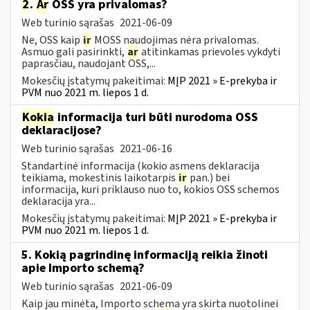
2
.
Ar
OSS yra privalomas?
Web turinio sąrašas
2021-06-09
Ne, OSS kaip
ir
MOSS naudojimas nėra privalomas.
Asmuo gali pasirinkti,
ar
atitinkamas prievoles vykdyti
paprasčiau, naudojant OSS,...
Mokesčių įstatymų pakeitimai:
MĮP 2021 » E-prekyba ir
PVM nuo 2021 m. liepos 1 d.
Kokia
informacija turi būti nurodoma OSS
deklaracijose?
Web turinio sąrašas
2021-06-16
Standartinė informacija (kokio asmens deklaracija
teikiama, mokestinis laikotarpis
ir
pan.) bei
informacija, kuri priklauso nuo to, kokios OSS schemos
deklaracija yra...
Mokesčių įstatymų pakeitimai:
MĮP 2021 » E-prekyba ir
PVM nuo 2021 m. liepos 1 d.
5. Kokią pagrindinę informaciją reikia žinoti
apie Importo schemą?
Web turinio sąrašas
2021-06-09
Kaip jau minėta, Importo schema yra skirta nuotolinei