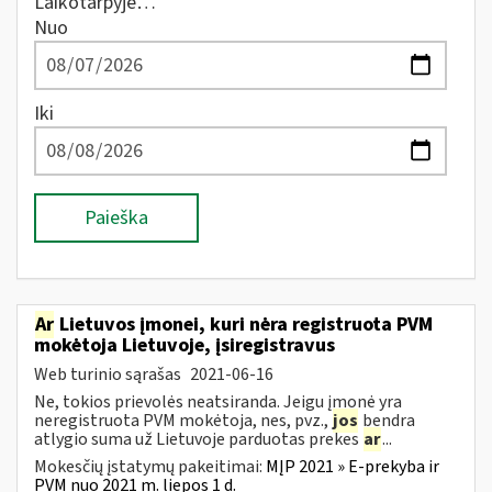
Laikotarpyje…
Nuo
Iki
Paieška
Ar
Lietuvos įmonei, kuri nėra registruota PVM
mokėtoja Lietuvoje, įsiregistravus
Web turinio sąrašas
2021-06-16
Ne, tokios prievolės neatsiranda. Jeigu įmonė yra
neregistruota PVM mokėtoja, nes, pvz.,
jos
bendra
atlygio suma už Lietuvoje parduotas prekes
ar
...
Mokesčių įstatymų pakeitimai:
MĮP 2021 » E-prekyba ir
PVM nuo 2021 m. liepos 1 d.