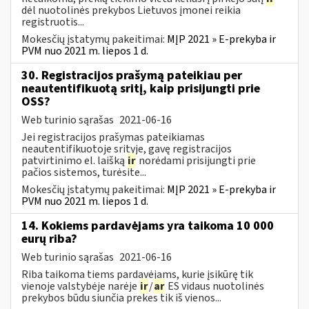
dėl nuotolinės prekybos Lietuvos įmonei reikia
registruotis...
Mokesčių įstatymų pakeitimai:
MĮP 2021 » E-prekyba ir
PVM nuo 2021 m. liepos 1 d.
30. Registracijos prašymą pateikiau per
neautentifikuotą sritį, kaip prisijungti prie
OSS?
Web turinio sąrašas
2021-06-16
Jei registracijos prašymas pateikiamas
neautentifikuotoje srityje, gavę registracijos
patvirtinimo el. laišką
ir
norėdami prisijungti prie
pačios sistemos, turėsite...
Mokesčių įstatymų pakeitimai:
MĮP 2021 » E-prekyba ir
PVM nuo 2021 m. liepos 1 d.
14. Kokiems pardavėjams yra taikoma 10 000
eurų riba?
Web turinio sąrašas
2021-06-16
Riba taikoma tiems pardavėjams, kurie įsikūrę tik
vienoje valstybėje narėje
ir
/
ar
ES vidaus nuotolinės
prekybos būdu siunčia prekes tik iš vienos...