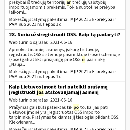
prekybai iš trečiųjų teritorijų
ar
trečiųjų valstybių
importuojamomis prekėmis. Tokia nuotoline prekyba
laikomi...
Mokesčių įstatymų pakeitimai:
MĮP 2021 » E-prekyba ir
PVM nuo 2021 m. liepos 1 d.
28. Noriu užsiregistruoti OSS. Kaip tą padaryti?
Web turinio sąrašas
2021-06-16
Apmokestinamieji asmenys, įsikūrę Lietuvoje,
registruotis OSS sistemoje pasirinktoje (-ose) schemoje
(-ose) gali atlikti prisijungę prie OSS
ir
pasirinkę
„Nauja...
Mokesčių įstatymų pakeitimai:
MĮP 2021 » E-prekyba ir
PVM nuo 2021 m. liepos 1 d.
Kaip Lietuvos įmonė turi pateikti prašymą
įregistruoti
jos
atstovaujamąjį asmenį
Web turinio sąrašas
2021-06-16
Prašymas gali būti pateiktas tik
po
to, kai jau pati
Lietuvos įmonė yra įregistruotas OSS importo
tarpininke. Prašymas teikiamas jį tiesiogiai pildant OSS.
Kiekvienam...
Mokesčių įstatymų pakeitimai:
MĮP 2021 » E-prekyba ir