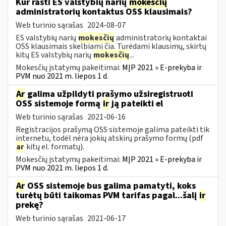
Kur rasti ES valstybių narių
mokesčių
administratorių kontaktus OSS klausimais?
Web turinio sąrašas
2024-08-07
ES valstybių narių
mokesčių
administratorių kontaktai
OSS klausimais skelbiami čia. Turėdami klausimų, skirtų
kitų ES valstybių narių
mokesčių
...
Mokesčių įstatymų pakeitimai:
MĮP 2021 » E-prekyba ir
PVM nuo 2021 m. liepos 1 d.
Ar
galima užpildyti prašymo užsiregistruoti
OSS sistemoje formą
ir
ją pateikti el
Web turinio sąrašas
2021-06-16
Registracijos prašymą OSS sistemoje galima pateikti tik
internetu, todėl nėra jokių atskirų prašymo formų (pdf
ar
kitų el. formatų).
Mokesčių įstatymų pakeitimai:
MĮP 2021 » E-prekyba ir
PVM nuo 2021 m. liepos 1 d.
Ar
OSS sistemoje bus galima pamatyti, koks
turėtų būti taikomas PVM tarifas pagal...šalį
ir
prekę?
Web turinio sąrašas
2021-06-17