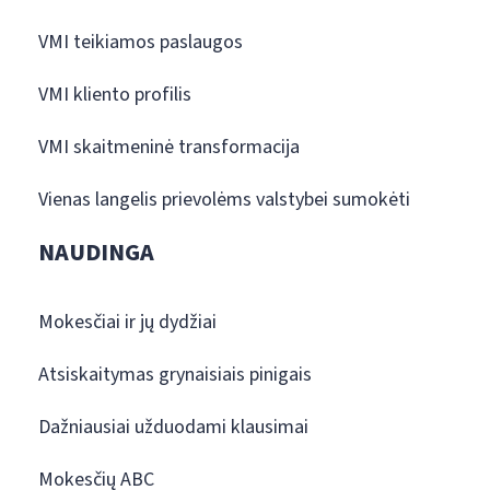
VMI teikiamos paslaugos
VMI kliento profilis
VMI skaitmeninė transformacija
Vienas langelis prievolėms valstybei sumokėti
NAUDINGA
Mokesčiai ir jų dydžiai
Atsiskaitymas grynaisiais pinigais
Dažniausiai užduodami klausimai
Mokesčių ABC