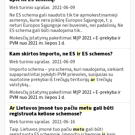
Web turinio sąrašas
2021-06-09
Ne ES schema gali naudotis tik tie apmokestinamieji
asmenys, kurie nėra įsikūrę Europos Sąjungoje, t. y.
neturi Europos Sąjungoje nei buveinės, nei padalinių. Ne
ES schema gali būti naudojama tik...
Mokesčių įstatymų pakeitimai:
MĮP 2021 » E-prekyba ir
PVM nuo 2021 m. liepos 1 d.
Kam skirtos Importo, ne ES
ir
ES schemos?
Web turinio sąrašas
2021-06-09
Importo schema – yra schema, kuri naudojama, siekiant
supaprastintai įvykdyti PVM prievoles, susijusias su
nuotoline prekybai iš trečiųjų teritorijų
ar
trečiųjų
valstybių...
Mokesčių įstatymų pakeitimai:
MĮP 2021 » E-prekyba ir
PVM nuo 2021 m. liepos 1 d.
Ar
Lietuvos įmonė tuo pačiu
metu
gali būti
registruota keliose schemose?
Web turinio sąrašas
2021-06-16
Taip. Lietuvos įmonė tuo pačiu
metu
gali būti
registruota ES schemoje, Importo schemoje
ir
kaip