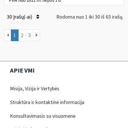
PVM nuo 2021 m. liepos 1 d.
30 Įrašų(-ai)
Rodoma nuo 1 iki 30 iš 65 irašų.
1
2
3
APIE VMI
Misija, Vizija ir Vertybės
Struktūra ir kontaktinė informacija
Konsultavimasis su visuomene