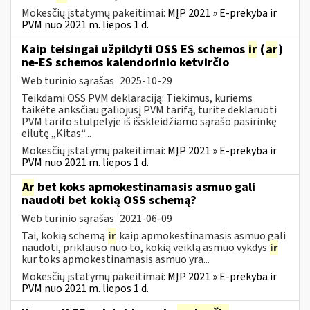
Mokesčių įstatymų pakeitimai:
MĮP 2021 » E-prekyba ir
PVM nuo 2021 m. liepos 1 d.
Kaip teisingai užpildyti OSS ES schemos
ir
(
ar
)
ne-ES schemos kalendorinio ketvirčio
Web turinio sąrašas
2025-10-29
Teikdami OSS PVM deklaraciją: Tiekimus, kuriems
taikėte anksčiau galiojusį PVM tarifą, turite deklaruoti
PVM tarifo stulpelyje iš išskleidžiamo sąrašo pasirinkę
eilutę „Kitas“...
Mokesčių įstatymų pakeitimai:
MĮP 2021 » E-prekyba ir
PVM nuo 2021 m. liepos 1 d.
Ar
bet koks apmokestinamasis asmuo gali
naudoti bet kokią OSS schemą?
Web turinio sąrašas
2021-06-09
Tai, kokią schemą
ir
kaip apmokestinamasis asmuo gali
naudoti, priklauso nuo to, kokią veiklą asmuo vykdys
ir
kur toks apmokestinamasis asmuo yra...
Mokesčių įstatymų pakeitimai:
MĮP 2021 » E-prekyba ir
PVM nuo 2021 m. liepos 1 d.