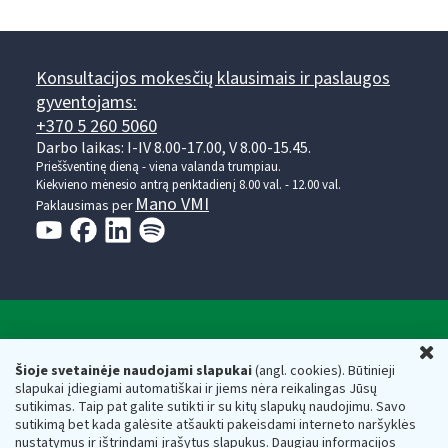
Konsultacijos mokesčių klausimais ir paslaugos
gyventojams:
+370 5 260 5060
Darbo laikas: I-IV 8.00-17.00, V 8.00-15.45.
Prieššventinę dieną - viena valanda trumpiau.
Kiekvieno mėnesio antrą penktadienį 8.00 val. - 12.00 val.
Mano VMI
Paklausimas per
Valstybinė mokesčių inspekcija prie Lietuvos
U
Respublikos finansų ministerijos
Šioje svetainėje naudojami slapukai
(angl. cookies). Būtinieji
slapukai įdiegiami automatiškai ir jiems nėra reikalingas Jūsų
Biudžetinė įstaiga. Juridinio asmens kodas — 188659752,
sutikimas. Taip pat galite sutikti ir su kitų slapukų naudojimu. Savo
adresas: Vasario 16-osios g. 14, 01107 Vilnius, Lietuva, el.paštas:
sutikimą bet kada galėsite atšaukti pakeisdami interneto naršyklės
vmi@vmi.lt
, E. pristatymo dėžutės adresas 188659752
nustatymus ir ištrindami įrašytus slapukus. Daugiau informacijos