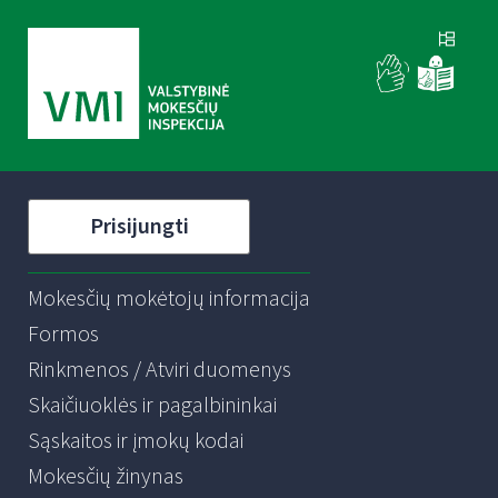
Prisijungti
Mokesčių mokėtojų informacija
Formos
Rinkmenos / Atviri duomenys
Skaičiuoklės ir pagalbininkai
Sąskaitos ir įmokų kodai
Mokesčių žinynas