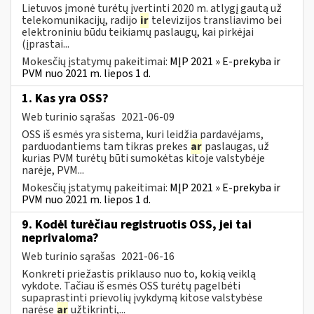
Lietuvos įmonė turėtų įvertinti 2020 m. atlygį gautą už
telekomunikacijų, radijo
ir
televizijos transliavimo bei
elektroniniu būdu teikiamų paslaugų, kai pirkėjai
(įprastai...
Mokesčių įstatymų pakeitimai:
MĮP 2021 » E-prekyba ir
PVM nuo 2021 m. liepos 1 d.
1. Kas yra OSS?
Web turinio sąrašas
2021-06-09
OSS iš esmės yra sistema, kuri leidžia pardavėjams,
parduodantiems tam tikras prekes
ar
paslaugas, už
kurias PVM turėtų būti sumokėtas kitoje valstybėje
narėje, PVM...
Mokesčių įstatymų pakeitimai:
MĮP 2021 » E-prekyba ir
PVM nuo 2021 m. liepos 1 d.
9. Kodėl turėčiau registruotis OSS, jei tai
neprivaloma?
Web turinio sąrašas
2021-06-16
Konkreti priežastis priklauso nuo to, kokią veiklą
vykdote. Tačiau iš esmės OSS turėtų pagelbėti
supaprastinti prievolių įvykdymą kitose valstybėse
narėse
ar
užtikrinti,...