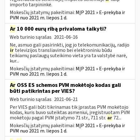
importo tarpininkė.
Mokesčių įstatymų pakeitimai:
MĮP 2021 » E-prekyba ir
PVM nuo 2021 m. liepos 1 d.
Ar
10 000 eurų ribą privaloma taikyti?
Web turinio sąrašas
2021-06-16
Ne, asmuo gali pasirinkti, jog jo telekomunikacijų, radijo
ir
televizijos transliavimo bei elektroniniu būdu
teikiamų paslaugų suteikimo vieta yra ta valstybė narė,
kur...
Mokesčių įstatymų pakeitimai:
MĮP 2021 » E-prekyba ir
PVM nuo 2021 m. liepos 1 d.
Ar
OSS ES schemos PVM mokėtojo kodas gali
būti patikrintas per VIES?
Web turinio sąrašas
2021-06-21
Per VIES gali būti tikrinamas tik įprastas PVM mokėtojo
kodas, kuris buvo suteiktas asmeniui, įregistruotam PVM
mokėtoju pagal PVM įstatymo 71 str., 711 str.
ar
72...
Mokesčių įstatymų pakeitimai:
MĮP 2021 » E-prekyba ir
PVM nuo 2021 m. liepos 1 d.