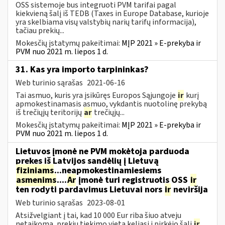
OSS sistemoje bus integruoti PVM tarifai pagal
kiekvieną šalį iš TEDB (Taxes in Europe Database, kurioje
yra skelbiama visų valstybių narių tarifų informacija),
tačiau prekių...
Mokesčių įstatymų pakeitimai:
MĮP 2021 » E-prekyba ir
PVM nuo 2021 m. liepos 1 d.
31. Kas yra importo tarpininkas?
Web turinio sąrašas
2021-06-16
Tai asmuo, kuris yra įsikūręs Europos Sąjungoje
ir
kurį
apmokestinamasis asmuo, vykdantis nuotolinę prekybą
iš trečiųjų teritorijų
ar
trečiųjų...
Mokesčių įstatymų pakeitimai:
MĮP 2021 » E-prekyba ir
PVM nuo 2021 m. liepos 1 d.
Lietuvos įmonė ne PVM mokėtoja parduoda
prekes iš Latvijos sandėlių į Lietuvą
fiziniams
...neapmokestinamiesiems
asmenims
....
Ar
įmonė turi registruotis OSS
ir
ten rodyti pardavimus Lietuvai nors
ir
neviršija
Web turinio sąrašas
2023-08-01
Atsižvelgiant į tai, kad 10 000 Eur riba šiuo atveju
netaikoma, prekių tiekimo vieta keliasi į pirkėjo šalį
ir