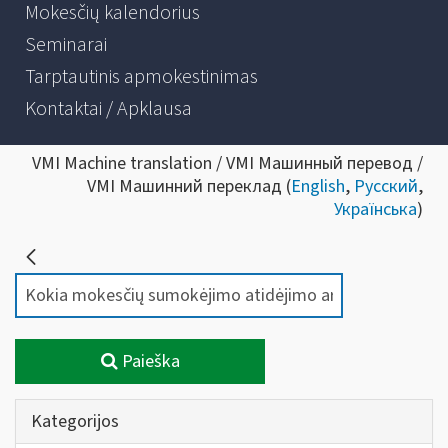
Mokesčių kalendorius
Seminarai
Tarptautinis apmokestinimas
Kontaktai / Apklausa
VMI Machine translation / VMI Машинный перевод /
VMI Машинний переклад (
English
,
Русский
,
Українська
)
Paieška
Kategorijos