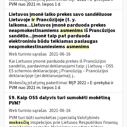
PVM nuo 2021 m. liepos 1 d.
Lietuvos įmonė laiko prekes savo sandėliuose
Lietuvoje
ir
Prancūzijoje (t. y.
laikoma...Lietuvos įmonė parduoda prekes
neapmokestinamiems
asmenims
iš Prancūzijos
sandėlio...įmonė taip pat parduoda
elektroniniu būdu teikiamas paslaugas
neapmokestinamiesiems
asmenims
Web turinio sąrašas
2021-06-16
Kai Lietuvos įmonė parduoda prekes iš Prancūzijos
sandėlio, pardavimai deklaruojami taip: į Lietuvą – OSS
ES schemos deklaracijoje; į Prancūziją – Prancūzijos
deklaracijoje (jei deklaruojama); į...
Mokesčių įstatymų pakeitimai:
MĮP 2021 » E-prekyba ir
PVM nuo 2021 m. liepos 1 d.
59. Kaip OSS dalyvis turi sumokėti mokėtiną
PVM?
Web turinio sąrašas
2021-06-16
PVM turi būti sumokėtas į specialią Valstybinės
mokesčių
inspekcijos prie Lietuvos Respublikos finansų