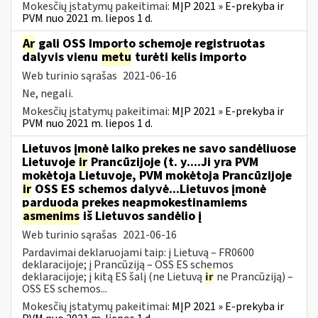
Mokesčių įstatymų pakeitimai:
MĮP 2021 » E-prekyba ir
PVM nuo 2021 m. liepos 1 d.
Ar
gali OSS Importo schemoje registruotas
dalyvis vienu
metu
turėti kelis importo
Web turinio sąrašas
2021-06-16
Ne, negali.
Mokesčių įstatymų pakeitimai:
MĮP 2021 » E-prekyba ir
PVM nuo 2021 m. liepos 1 d.
Lietuvos įmonė laiko prekes ne savo sandėliuose
Lietuvoje
ir
Prancūzijoje (t. y....Ji yra PVM
mokėtoja Lietuvoje, PVM mokėtoja Prancūzijoje
ir
OSS ES schemos dalyvė...Lietuvos įmonė
parduoda prekes neapmokestinamiems
asmenims
iš Lietuvos sandėlio į
Web turinio sąrašas
2021-06-16
Pardavimai deklaruojami taip: į Lietuvą – FR0600
deklaracijoje; į Prancūziją – OSS ES schemos
deklaracijoje; į kitą ES šalį (ne Lietuvą
ir
ne Prancūziją) –
OSS ES schemos...
Mokesčių įstatymų pakeitimai:
MĮP 2021 » E-prekyba ir