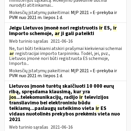
ministerijos sąskaitą. Mokėjimo pavedime būtina
nurodyti atitinkamai...
Mokesčių įstatymų pakeitimai:
MĮP 2021 » E-prekyba ir
PVM nuo 2021 m. liepos 1 d.
Jeigu Lietuvos įmonė nori registruotis
ir
ES,
ir
Importo schemoje,
ar
ji gali pateikti
Web turinio sąrašas
2021-06-16
Ne, turi būti teikiami atskiri prašymai kiekvienai schemai
ar
registracijai importo tarpininku. Todėl, jei, pvz.,
Lietuvos įmonė nori būti registruota ES schemoje,
Importo...
Mokesčių įstatymų pakeitimai:
MĮP 2021 » E-prekyba ir
PVM nuo 2021 m. liepos 1 d.
Lietuvos įmonė turėtų skaičiuoti 10 000 eurų
ribą, spręsdama klausimą, kur yra
jos
...telekomunikacijų, radijo
ir
televizijos
transliavimo bei elektroniniu būdu
teikiamų...paslaugų suteikimo vieta
ir
ES
vidaus nuotolinės prekybos prekėmis vieta nuo
2021
Web turinio sąrašas
2021-06-16