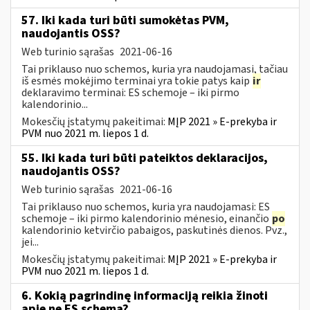
57. Iki kada turi būti sumokėtas PVM,
naudojantis OSS?
Web turinio sąrašas
2021-06-16
Tai priklauso nuo schemos, kuria yra naudojamasi, tačiau
iš esmės mokėjimo terminai yra tokie patys kaip
ir
deklaravimo terminai: ES schemoje – iki pirmo
kalendorinio...
Mokesčių įstatymų pakeitimai:
MĮP 2021 » E-prekyba ir
PVM nuo 2021 m. liepos 1 d.
55. Iki kada turi būti pateiktos deklaracijos,
naudojantis OSS?
Web turinio sąrašas
2021-06-16
Tai priklauso nuo schemos, kuria yra naudojamasi: ES
schemoje – iki pirmo kalendorinio mėnesio, einančio
po
kalendorinio ketvirčio pabaigos, paskutinės dienos. Pvz.,
jei...
Mokesčių įstatymų pakeitimai:
MĮP 2021 » E-prekyba ir
PVM nuo 2021 m. liepos 1 d.
6. Kokią pagrindinę informaciją reikia žinoti
apie ne ES schemą?