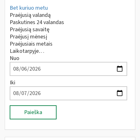
Bet kuriuo metu
Praėjusią valandą
Paskutines 24 valandas
Praėjusią savaitę
Praėjusį mėnesį
Praėjusiais metais
Laikotarpyje…
Nuo
Iki
Paieška