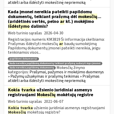
atidėti arba išdėstyti mokestinę nepriemoką
Kada įmonei nereikia pateikti papildomų
dokumentų, teikiant prašymą dėl
mokesčių
...
(pridėtinės vertės, pelno
ar
kt.) mokėjimo
išdėstymo
dalimis?
Web turinio sąrašas
2026-04-30
Registracijos numeris KM3819 Ši informacija skelbiama:
Prašymas išdėstyti mokesčių
ar
baudų sumokėjimą
Papildomų dokumentų įmonei pateikti nereikia, jeigu
tenkinamos visos...
papildomi dokumentai
kada nereikia papildomų dokumentų teikiant prašymą sudaryti mps įmonei
Mokesčių žinyno
kada nereikia papildomų dokumentų
kategorijos:
Prašymai, pažymos ir mokėjimo duomenys
» Pažymų užsakymas ir prašymų teikimas » Prašymas
atidėti arba išdėstyti mokestinę nepriemoką
Kokia
tvarka
užsienio juridiniai asmenys
registruojami
Mokesčių
mokėtojų registre
Web turinio sąrašas
2021-06-07
Kokia
tvarka
užsienio juridiniai asmenys registruojami
Mokesčių
mokėtojų registre?