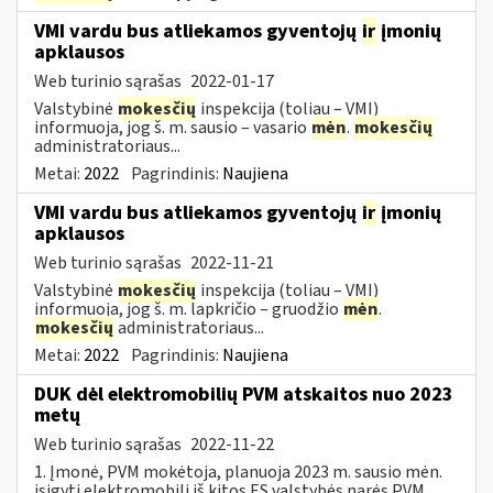
VMI vardu bus atliekamos gyventojų
ir
įmonių
apklausos
Web turinio sąrašas
2022-01-17
Valstybinė
mokesčių
inspekcija (toliau – VMI)
informuoja, jog š. m. sausio – vasario
mėn
.
mokesčių
administratoriaus...
Metai:
2022
Pagrindinis:
Naujiena
VMI vardu bus atliekamos gyventojų
ir
įmonių
apklausos
Web turinio sąrašas
2022-11-21
Valstybinė
mokesčių
inspekcija (toliau – VMI)
informuoja, jog š. m. lapkričio – gruodžio
mėn
.
mokesčių
administratoriaus...
Metai:
2022
Pagrindinis:
Naujiena
DUK dėl elektromobilių PVM atskaitos nuo 2023
metų
Web turinio sąrašas
2022-11-22
1. Įmonė, PVM mokėtoja, planuoja 2023 m. sausio mėn.
įsigyti elektromobilį iš kitos ES valstybės narės PVM