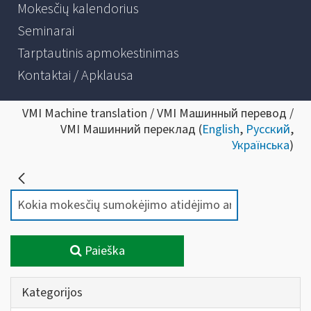
Mokesčių kalendorius
Seminarai
Tarptautinis apmokestinimas
Kontaktai / Apklausa
VMI Machine translation / VMI Машинный перевод /
VMI Машинний переклад (
English
,
Русский
,
Українська
)
Paieška
Kategorijos