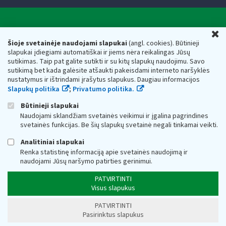
Valstybinė mokesčių inspekcija prie Lietuvos
U
Respublikos finansų ministerijos
Šioje svetainėje naudojami slapukai
(angl. cookies). Būtinieji
slapukai įdiegiami automatiškai ir jiems nėra reikalingas Jūsų
Biudžetinė įstaiga. Juridinio asmens kodas — 188659752,
sutikimas. Taip pat galite sutikti ir su kitų slapukų naudojimu. Savo
adresas: Vasario 16-osios g. 14, 01107 Vilnius, Lietuva, el.paštas:
sutikimą bet kada galėsite atšaukti pakeisdami interneto naršyklės
vmi@vmi.lt
, E. pristatymo dėžutės adresas 188659752
nustatymus ir ištrindami įrašytus slapukus. Daugiau informacijos
Duomenys apie Valstybinę mokesčių inspekciją prie Lietuvos
Slapukų politika
;
Privatumo politika.
Respublikos finansų ministerijos kaupiami ir saugomi Juridinių
asmenų registre
Būtinieji slapukai
Naudojami sklandžiam svetainės veikimui ir įgalina pagrindines
svetainės funkcijas. Be šių slapukų svetainė negali tinkamai veikti.
Analitiniai slapukai
Renka statistinę informaciją apie svetainės naudojimą ir
naudojami Jūsų naršymo patirties gerinimui.
PATVIRTINTI
Visus slapukus
PATVIRTINTI
Pasirinktus slapukus