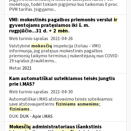
mokėtojo, todėl tokiam įsigijimui bus taikomas 0 proc.
PVM tarifas. Įsigyjamo...
VMI: mokestinės pagalbos priemonės verslui
ir
gyventojams pratęsiamos iki š. m.
rugpjūčio...31 d. +
2
mėn
.
Web turinio sąrašas
2021-04-26
Valstybinė
mokesčių
inspekcija (toliau – VMI)
informuoja, jog pratęsus mokestinės pagalbos
priemonių taikymo terminus į nukentėjusių nuo COVID-
19 sąrašus įtrauktiems...
Metai:
2021
Kam automatiškai suteikiamos teisės jungtis
prie i.MAS?
Web turinio sąrašas
2021-04-30
Automatiškai i.MAS atstovavimo teisės suteikiamos:
save atstovaujantiems
fiziniams
asmenims
;
fiziniams
...
DUK:
DUK - Apie i.MAS
Mokesčių
administratoriaus išankstinis