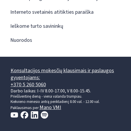
Interneto svetainės atitikties paraiška
Ieškome turto savininkų
Nuorodos
Konsultacijos mokesčių klausimais ir paslaugos
gyventojams:
+370 5 260 5060
Darbo laikas: I-IV 8.00-17.00, V 8.00-15.45.
Prieššventinę dieną - viena valanda trumpiau.
Kiekvieno mėnesio antrą penktadienį 8.00 val. - 12.00 val.
Mano VMI
Paklausimas per