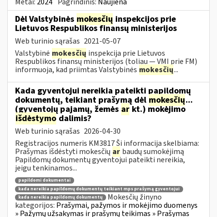
Metai:
2024
Pagrindinis:
Naujiena
Dėl Valstybinės
mokesčių
inspekcijos prie
Lietuvos Respublikos finansų ministerijos
Web turinio sąrašas
2021-05-07
Valstybinė
mokesčių
inspekcija prie Lietuvos
Respublikos finansų ministerijos (toliau — VMI prie FM)
informuoja, kad priimtas Valstybinės
mokesčių
...
Kada gyventojui nereikia pateikti papildomų
dokumentų, teikiant prašymą dėl
mokesčių
...
(gyventojų pajamų, žemės
ar
kt.) mokėjimo
išdėstymo
dalimis?
Web turinio sąrašas
2026-04-30
Registracijos numeris KM3817 Ši informacija skelbiama:
Prašymas išdėstyti mokesčių
ar
baudų sumokėjimą
Papildomų dokumentų gyventojui pateikti nereikia,
jeigu tenkinamos...
papildomi dokumentai
kada nereikia papildomų dokumentų teikiant mps prašymą gyventojui
Mokesčių žinyno
kada nereikia papildomų dokumentų
kategorijos:
Prašymai, pažymos ir mokėjimo duomenys
» Pažymų užsakymas ir prašymų teikimas » Prašymas