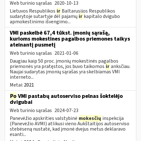
Web turinio sąrašas
2020-10-13
Lietuvos Respublikos
ir
Baltarusijos Respublikos
sudarytoje sutartyje dėl pajamų
ir
kapitalo dvigubo
apmokestinimo išvengimo...
VMI paskelbė 67,4 tūkst. įmonių sąrašą,
kurioms mokestines pagalbos priemones taikys
ateinantį pusmetį
Web turinio sąrašas
2021-01-06
Daugiau kaip 50 proc. įmonių mokestinės pagalbos
priemonės yra pratęstos, jos buvo taikomos
ir
anksčiau.
Naujai sudarytas įmonių sąrašas yra skelbiamas VMI
interneto...
Metai:
2021
Po
VMI pastabų autoserviso pelnas šoktelėjo
dvigubai
Web turinio sąrašas
2024-07-23
Panevėžio apskrities valstybinė
mokesčių
inspekcija
(Panevėžio AVMI) atlikusi vieno Aukštaitijos autoserviso
stebėseną nustatė, kad įmonė dvejus metus deklaravo
esanti...