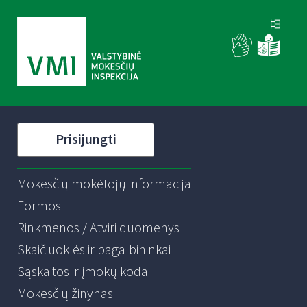
Prisijungti
Mokesčių mokėtojų informacija
Formos
Rinkmenos / Atviri duomenys
Skaičiuoklės ir pagalbininkai
Sąskaitos ir įmokų kodai
Mokesčių žinynas