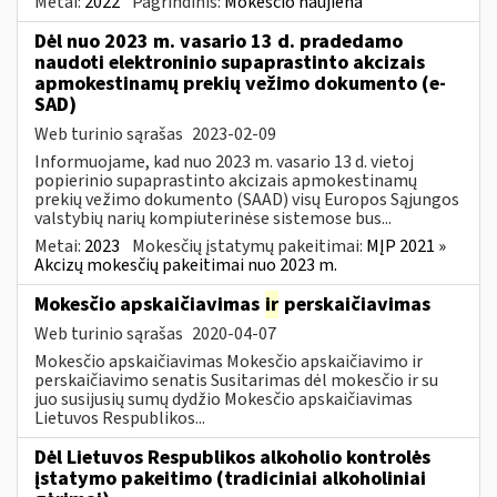
Metai:
2022
Pagrindinis:
Mokesčio naujiena
Dėl nuo 2023 m. vasario 13 d. pradedamo
naudoti elektroninio supaprastinto akcizais
apmokestinamų prekių vežimo dokumento (e-
SAD)
Web turinio sąrašas
2023-02-09
Informuojame, kad nuo 2023 m. vasario 13 d. vietoj
popierinio supaprastinto akcizais apmokestinamų
prekių vežimo dokumento (SAAD) visų Europos Sąjungos
valstybių narių kompiuterinėse sistemose bus...
Metai:
2023
Mokesčių įstatymų pakeitimai:
MĮP 2021 »
Akcizų mokesčių pakeitimai nuo 2023 m.
Mokesčio apskaičiavimas
ir
perskaičiavimas
Web turinio sąrašas
2020-04-07
Mokesčio apskaičiavimas Mokesčio apskaičiavimo ir
perskaičiavimo senatis Susitarimas dėl mokesčio ir su
juo susijusių sumų dydžio Mokesčio apskaičiavimas
Lietuvos Respublikos...
Dėl Lietuvos Respublikos alkoholio kontrolės
įstatymo pakeitimo (tradiciniai alkoholiniai