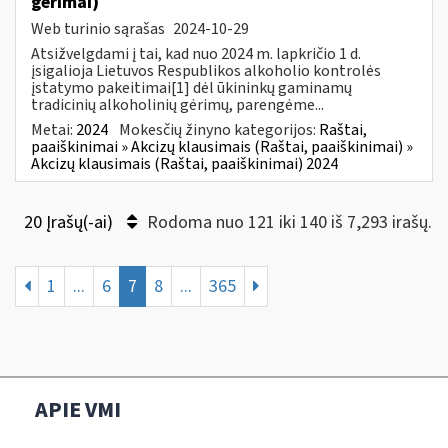
gėrimai)
Web turinio sąrašas
2024-10-29
Atsižvelgdami į tai, kad nuo 2024 m. lapkričio 1 d.
įsigalioja Lietuvos Respublikos alkoholio kontrolės
įstatymo pakeitimai[1] dėl ūkininkų gaminamų
tradicinių alkoholinių gėrimų, parengėme...
Metai:
2024
Mokesčių žinyno kategorijos:
Raštai,
paaiškinimai » Akcizų klausimais (Raštai, paaiškinimai) »
Akcizų klausimais (Raštai, paaiškinimai) 2024
20 Įrašų(-ai)
Rodoma nuo 121 iki 140 iš 7,293 irašų.
1
...
6
7
8
...
365
APIE VMI