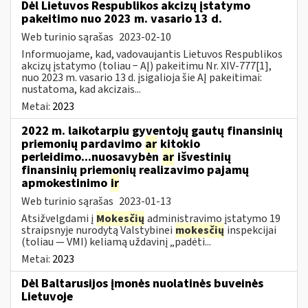
Dėl Lietuvos Respublikos akcizų įstatymo
pakeitimo nuo 2023 m. vasario 13 d.
Web turinio sąrašas
2023-02-10
Informuojame, kad, vadovaujantis Lietuvos Respublikos
akcizų įstatymo (toliau − AĮ) pakeitimu Nr. XIV-777[1],
nuo 2023 m. vasario 13 d. įsigalioja šie AĮ pakeitimai:
nustatoma, kad akcizais...
Metai:
2023
2022 m. laikotarpiu gyventojų gautų finansinių
priemonių pardavimo
ar
kitokio
perleidimo...nuosavybėn
ar
išvestinių
finansinių priemonių realizavimo pajamų
apmokestinimo
ir
Web turinio sąrašas
2023-01-13
Atsižvelgdami į
Mokesčių
administravimo įstatymo 19
straipsnyje nurodytą Valstybinei
mokesčių
inspekcijai
(toliau — VMI) keliamą uždavinį „padėti...
Metai:
2023
Dėl Baltarusijos įmonės nuolatinės buveinės
Lietuvoje