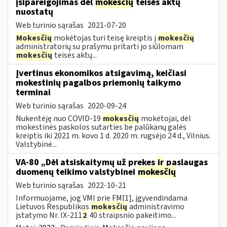
įsipareigojimas dėl
mokesčių
teisės aktų
nuostatų
Web turinio sąrašas
2021-07-20
Mokesčių
mokėtojas turi teisę kreiptis į
mokesčių
administratorių su prašymu pritarti jo siūlomam
mokesčių
teisės aktų...
Įvertinus ekonomikos atsigavimą, keičiasi
mokestinių pagalbos priemonių taikymo
terminai
Web turinio sąrašas
2020-09-24
Nukentėję nuo COVID-19
mokesčių
mokėtojai, dėl
mokestinės paskolos sutarties be palūkanų galės
kreiptis iki 2021 m. kovo 1 d. 2020 m. rugsėjo 24 d., Vilnius.
Valstybinė...
VA-80 „Dėl atsiskaitymų už prekes
ir
paslaugas
duomenų teikimo valstybinei
mokesčių
Web turinio sąrašas
2022-10-21
Informuojame, jog VMI prie FM[1], įgyvendindama
Lietuvos Respublikos
mokesčių
administravimo
įstatymo Nr. IX-211
2
40 straipsnio pakeitimo...