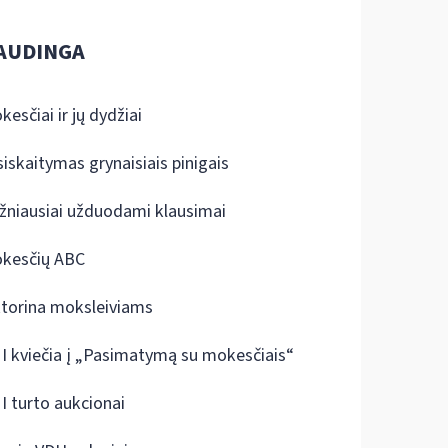
AUDINGA
kesčiai ir jų dydžiai
siskaitymas grynaisiais pinigais
žniausiai užduodami klausimai
kesčių ABC
ktorina moksleiviams
I kviečia į „Pasimatymą su mokesčiais“
I turto aukcionai