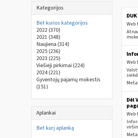
Kategorijos
DUK 
Bet kurios kategorijos
Web t
2022
(370)
Atnau
2021
(348)
mokes
Naujiena
(314)
2025
(236)
Info
2023
(225)
Web t
Viešieji pirkimai
(224)
Valst
2024
(221)
siekd
Gyventojų pajamų mokestis
Metai
(151)
Dėl 
paga
Aplankai
Web t
Infor
virši
Bet kurį aplanką
Metai