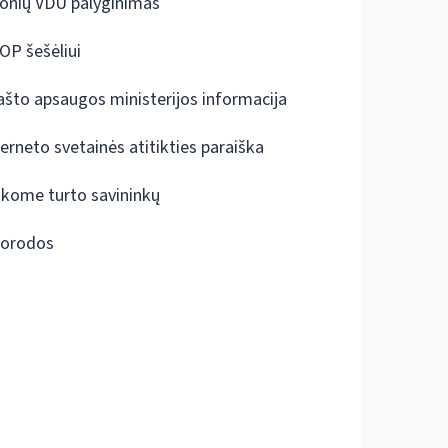
onių VDU palyginimas
OP šešėliui
ašto apsaugos ministerijos informacija
terneto svetainės atitikties paraiška
škome turto savininkų
orodos