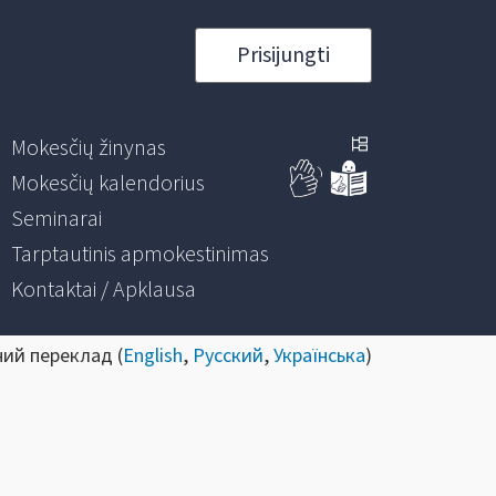
Prisijungti
Mokesčių žinynas
Mokesčių kalendorius
Seminarai
Tarptautinis apmokestinimas
Kontaktai / Apklausa
ний переклад (
English
,
Русский
,
Українська
)