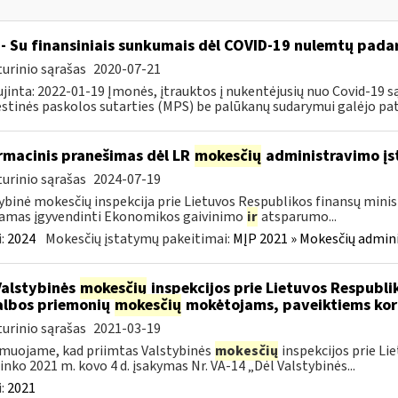
- Su finansiniais sunkumais dėl COVID-19 nulemtų padar
urinio sąrašas
2020-07-21
jinta: 2022-01-19 Įmonės, įtrauktos į nukentėjusių nuo Covid-19 są
tinės paskolos sutarties (MPS) be palūkanų sudarymui galėjo pateik
rmacinis pranešimas dėl LR
mokesčių
administravimo į
urinio sąrašas
2024-07-19
ybinė mokesčių inspekcija prie Lietuvos Respublikos finansų minist
amas įgyvendinti Ekonomikos gaivinimo
ir
atsparumo...
:
2024
Mokesčių įstatymų pakeitimai:
MĮP 2021 » Mokesčių admin
Valstybinės
mokesčių
inspekcijos prie Lietuvos Respublik
lbos priemonių
mokesčių
mokėtojams, paveiktiems kor
urinio sąrašas
2021-03-19
muojame, kad priimtas Valstybinės
mokesčių
inspekcijos prie Li
ninko 2021 m. kovo 4 d. įsakymas Nr. VA-14 „Dėl Valstybinės...
:
2021