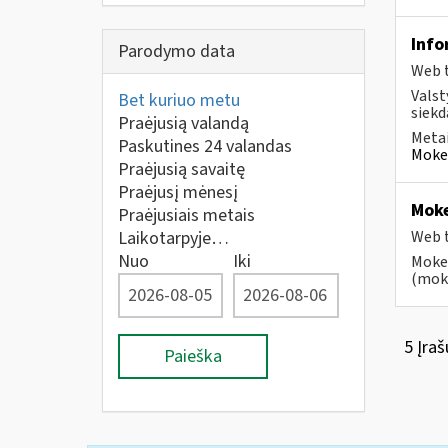
Info
Parodymo data
Web t
Valst
Bet kuriuo metu
siekd
Praėjusią valandą
Metai
Paskutines 24 valandas
Mokes
Praėjusią savaitę
Praėjusį mėnesį
Moke
Praėjusiais metais
Laikotarpyje…
Web t
Nuo
Iki
Mokes
(moke
5 Įraš
Paieška