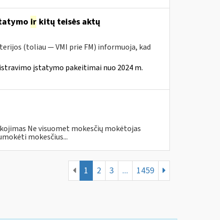
statymo
ir
kitų teisės aktų
erijos (toliau — VMI prie FM) informuoja, kad
istravimo įstatymo pakeitimai nuo 2024 m.
eškojimas Ne visuomet mokesčių mokėtojas
umokėti mokesčius...
1
2
3
...
1459