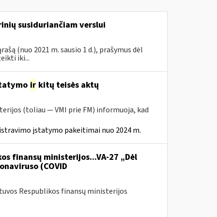
inių susiduriančiam verslui
rašą (nuo 2021 m. sausio 1 d.), prašymus dėl
ti iki...
statymo
ir
kitų teisės aktų
erijos (toliau — VMI prie FM) informuoja, kad
istravimo įstatymo pakeitimai nuo 2024 m.
os finansų ministerijos...VA-27 „Dėl
onaviruso (COVID
etuvos Respublikos finansų ministerijos