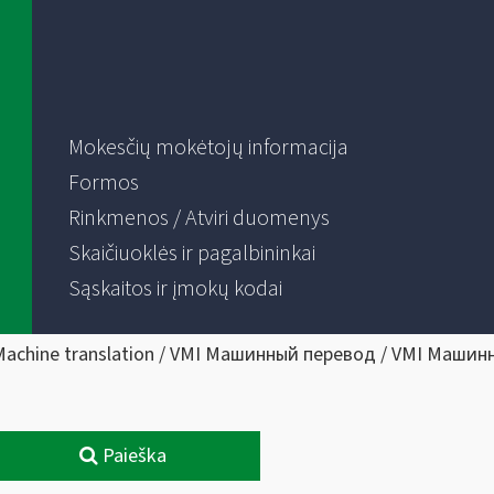
Mokesčių mokėtojų informacija
Formos
Rinkmenos / Atviri duomenys
Skaičiuoklės ir pagalbininkai
Sąskaitos ir įmokų kodai
Machine translation / VMI Машинный перевод / VMI Машин
Paieška