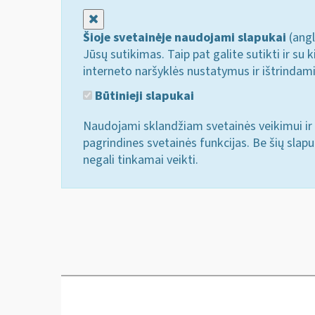
Uždaryti
Šioje svetainėje naudojami slapukai
(angl
Jūsų sutikimas. Taip pat galite sutikti ir s
interneto naršyklės nustatymus ir ištrindam
Būtinieji slapukai
Naudojami sklandžiam svetainės veikimui ir 
pagrindines svetainės funkcijas. Be šių slap
negali tinkamai veikti.