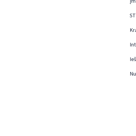
Įm
ST
Kr
In
Ie
Nu