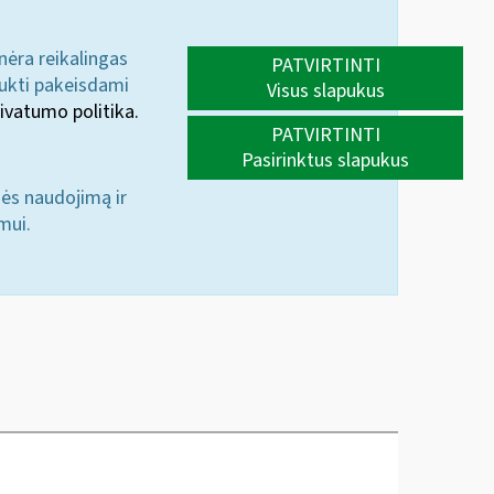
 nėra reikalingas
PATVIRTINTI
aukti pakeisdami
Visus slapukus
ivatumo politika.
PATVIRTINTI
Pasirinktus slapukus
nės naudojimą ir
mui.