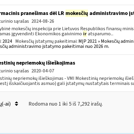
rmacinis pranešimas dėl LR
mokesčių
administravimo į
urinio sąrašas
2024-08-26
ybinė mokesčių inspekcija prie Lietuvos Respublikos finansų minist
amas įgyvendinti Ekonomikos gaivinimo
ir
atsparumo...
:
2024
Mokesčių įstatymų pakeitimai:
MĮP 2021 » Mokesčių admin
čių administravimo įstatymo pakeitimai nuo 2026 m.
stinių nepriemokų išieškojimas
urinio sąrašas
2020-04-07
tinių nepriemokų išieškojimas - VMI Mokestinių nepriemokų iši
stį išskaičiuojantis asmuo) gali įstatymų nustatytais terminais s
ų(-ai)
Rodoma nuo 1 iki 5 iš 7,292 irašų.