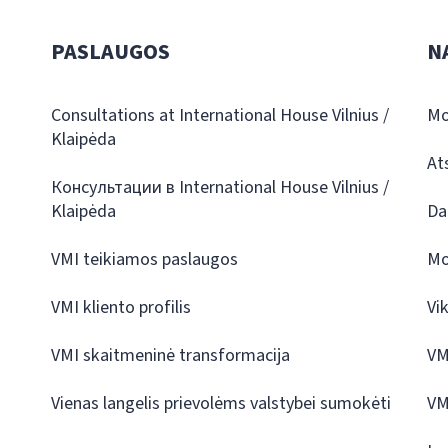
PASLAUGOS
N
Consultations at International House Vilnius /
Mo
Klaipėda
At
Консультации в International House Vilnius /
Klaipėda
Da
VMI teikiamos paslaugos
Mo
VMI kliento profilis
Vi
VMI skaitmeninė transformacija
VM
Vienas langelis prievolėms valstybei sumokėti
VM