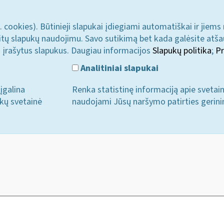
. cookies). Būtinieji slapukai įdiegiami automatiškai ir jiems
u kitų slapukų naudojimu. Savo sutikimą bet kada galėsite atš
i įrašytus slapukus. Daugiau informacijos
Slapukų politika
;
Pr
Analitiniai slapukai
įgalina
Renka statistinę informaciją apie svetai
ukų svetainė
naudojami Jūsų naršymo patirties gerini