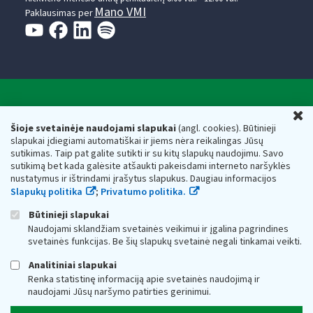
Mano VMI
Paklausimas per
Valstybinė mokesčių inspekcija prie Lietuvos
U
Respublikos finansų ministerijos
Šioje svetainėje naudojami slapukai
(angl. cookies). Būtinieji
slapukai įdiegiami automatiškai ir jiems nėra reikalingas Jūsų
Biudžetinė įstaiga. Juridinio asmens kodas — 188659752,
sutikimas. Taip pat galite sutikti ir su kitų slapukų naudojimu. Savo
adresas: Vasario 16-osios g. 14, 01107 Vilnius, Lietuva, el.paštas:
sutikimą bet kada galėsite atšaukti pakeisdami interneto naršyklės
vmi@vmi.lt
, E. pristatymo dėžutės adresas 188659752
nustatymus ir ištrindami įrašytus slapukus. Daugiau informacijos
Duomenys apie Valstybinę mokesčių inspekciją prie Lietuvos
Slapukų politika
;
Privatumo politika.
Respublikos finansų ministerijos kaupiami ir saugomi Juridinių
asmenų registre
Būtinieji slapukai
Naudojami sklandžiam svetainės veikimui ir įgalina pagrindines
svetainės funkcijas. Be šių slapukų svetainė negali tinkamai veikti.
Analitiniai slapukai
Renka statistinę informaciją apie svetainės naudojimą ir
naudojami Jūsų naršymo patirties gerinimui.