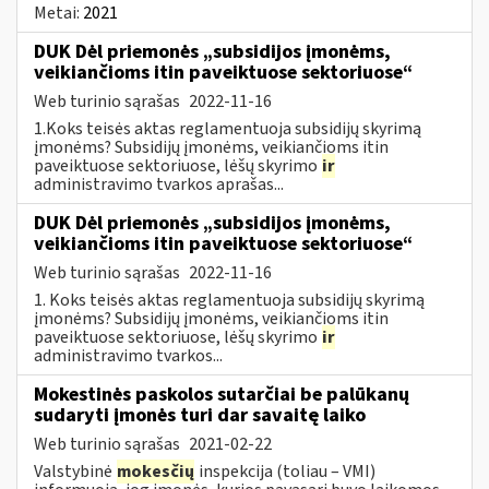
Metai:
2021
DUK Dėl priemonės „subsidijos įmonėms,
veikiančioms itin paveiktuose sektoriuose“
Web turinio sąrašas
2022-11-16
1.Koks teisės aktas reglamentuoja subsidijų skyrimą
įmonėms? Subsidijų įmonėms, veikiančioms itin
paveiktuose sektoriuose, lėšų skyrimo
ir
administravimo tvarkos aprašas...
DUK Dėl priemonės „subsidijos įmonėms,
veikiančioms itin paveiktuose sektoriuose“
Web turinio sąrašas
2022-11-16
1. Koks teisės aktas reglamentuoja subsidijų skyrimą
įmonėms? Subsidijų įmonėms, veikiančioms itin
paveiktuose sektoriuose, lėšų skyrimo
ir
administravimo tvarkos...
Mokestinės paskolos sutarčiai be palūkanų
sudaryti įmonės turi dar savaitę laiko
Web turinio sąrašas
2021-02-22
Valstybinė
mokesčių
inspekcija (toliau – VMI)