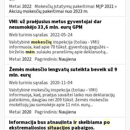
Metai:
2022
Mokesčių įstatymų pakeitimai:
MĮP 2021 »
Akcizų mokesčių pakeitimai nuo 2023 m.
VMI: už praėjusius metus gyventojai dar
nesumokėjo 33,6 mln. eurų GPM
Web turinio sąrašas
2022-05-24
Valstybinė
mokesčių
inspekcija (toliau - VMI)
informuoja, kad apie 70 tūkst. gyventojų gegužės –
birželio
mėn
. sulauks pranešimų apie deklaruotą...
Metai:
2022
Pagrindinis:
Naujiena
Žemės mokesčio lengvatų suteikta beveik už 9
mln. eurų
Web turinio sąrašas
2020-11-04
Valstybinė mokesčių inspekcija (toliau – VMI)
informuoja, kad, praėjus savaitei laiko nuo deklaracijų
pateikimo, daugiau nei 209 tūkst. žemės mokesčio
mokėtojų jau sumokėjo apie 11 mln. eurų....
Metai:
2020
Pagrindinis:
Naujiena
Informacija bus atnaujinta
ir
skelbiama
po
ekstremaliosios
situacijos
pabaigos.