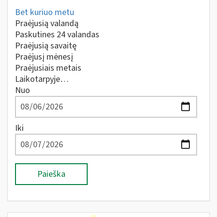
Bet kuriuo metu
Praėjusią valandą
Paskutines 24 valandas
Praėjusią savaitę
Praėjusį mėnesį
Praėjusiais metais
Laikotarpyje…
Nuo
Iki
Paieška