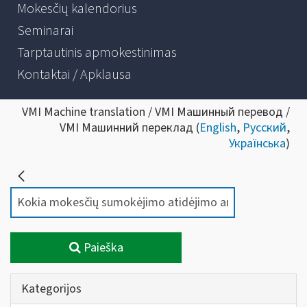
Mokesčių kalendorius
Seminarai
Tarptautinis apmokestinimas
Kontaktai / Apklausa
VMI Machine translation / VMI Машинный перевод /
VMI Машинний переклад (
English
,
Русский
,
Українська
)
Paieška
Kategorijos