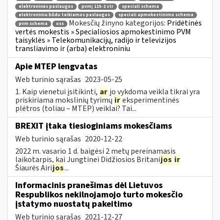
elektroninės paslaugos
pvmį 115-2 str
speciali schema
elektroniniu būdu teikiamos paslaugos
speciali apmokestinimo schema
Mokesčių žinyno kategorijos:
Pridėtinės
pvm schema
oss
vertės mokestis » Specialiosios apmokestinimo PVM
taisyklės » Telekomunikacijų, radijo ir televizijos
transliavimo ir (arba) elektroniniu
Apie MTEP lengvatas
Web turinio sąrašas
2023-05-25
1. Kaip vienetui įsitikinti,
ar
jo vykdoma veikla tikrai yra
priskiriama mokslinių tyrimų
ir
eksperimentinės
plėtros (toliau – MTEP) veiklai? Tai...
BREXIT įtaka tiesioginiams mokesčiams
Web turinio sąrašas
2020-12-22
2022 m. vasario 1 d. baigėsi 2 metų pereinamasis
laikotarpis, kai Jungtinei Didžiosios Britani
jos
ir
Šiaurės Airi
jos
...
Informacinis pranešimas dėl Lietuvos
Respublikos nekilnojamojo turto mokesčio
įstatymo nuostatų pakeitimo
Web turinio sąrašas
2021-12-27