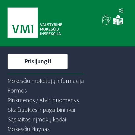
Prisijungti
Mokesčių mokėtojų informacija
Formos
Rinkmenos / Atviri duomenys
Skaičiuoklės ir pagalbininkai
Sąskaitos ir įmokų kodai
Mokesčių žinynas