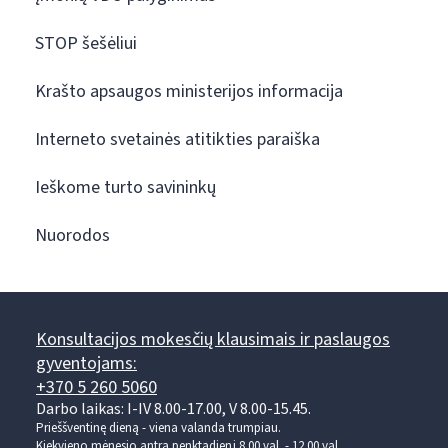
STOP šešėliui
Krašto apsaugos ministerijos informacija
Interneto svetainės atitikties paraiška
Ieškome turto savininkų
Nuorodos
Konsultacijos mokesčių klausimais ir paslaugos
gyventojams:
+370 5 260 5060
Darbo laikas: I-IV 8.00-17.00, V 8.00-15.45.
Prieššventinę dieną - viena valanda trumpiau.
Kiekvieno mėnesio antrą penktadienį 8.00 val. - 12.00 val.