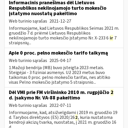
Informacinis pranešimas dėl Lietuvos
Respublikos nekilnojamojo turto mokesčio
įstatymo nuostatų pakeitimo
Web turinio sąrašas
2021-12-27
Informuojame, kad Lietuvos Respublikos Seimas 2021 m.
gruodžio 7 d. priėmė Lietuvos Respublikos
nekilnojamojo turto mokesčio įstatymo Nr. X-233 6
ir
7
straipsnių...
Apie 0 proc. pelno mokesčio tarifo taikymą
Web turinio sąrašas
2025-04-17
1.Mažoji bendrija (MB) buvo įsteigta 2023 metais.
Steigėjai - 3 fiziniai asmenys. Už 2023 metus buvo
taikomas 0 proc. pelno mokesčio tarifas, nes atitiko
visas Pelno mokesčio įstatymo 5 straipsnio...
Dėl VMI prie FM viršininko 2010 m. rugpjūčio
2
d. įsakymo Nr. VA-88 pakeitimo
Web turinio sąrašas
2022-07-11
Informuojame, kad, atsižvelgdami į 2019 m. gruodžio 19
d. Tarybos direktyvos (ES) 2020/26
2
, kuria nustatoma
bendroji akcizų tvarka, nuostatas, į 2021 m. gruodžio 16
d....