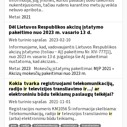
informuoja, jog įmonės, kurios pavasarį buvo laikomos
nukentėjusiomis, tačiau rudens karantino metu jų veikla
nebuvo apribota...
Metai:
2021
Dėl Lietuvos Respublikos akcizų įstatymo
pakeitimo nuo 2023 m. vasario 13 d.
Web turinio sąrašas
2023-02-10
Informuojame, kad, vadovaujantis Lietuvos Respublikos
akcizų įstatymo (toliau − AĮ) pakeitimu Nr. XIV-777[1],
nuo 2023 m. vasario 13 d. įsigalioja šie AĮ pakeitimai:
nustatoma, kad akcizais...
Metai:
2023
Mokesčių įstatymų pakeitimai:
MĮP 2021 »
Akcizų mokesčių pakeitimai nuo 2023 m.
Kokia
tvarka
registruojami telekomunikacijų,
radijo
ir
televizijos transliavimo
ir
.../
ar
elektroniniu būdu teikiamų paslaugų teikėjai?
Web turinio sąrašas
2021-11-01
Registracijos numeris KM1056 Ši informacija skelbiama:
Telekomunikacijų, radijo
ir
televizijos transliavimo
ir
(arba) elektroniniu būdu teikiamų...
pvm
radijo
telekomunikacijų
televizijos
transliavimo