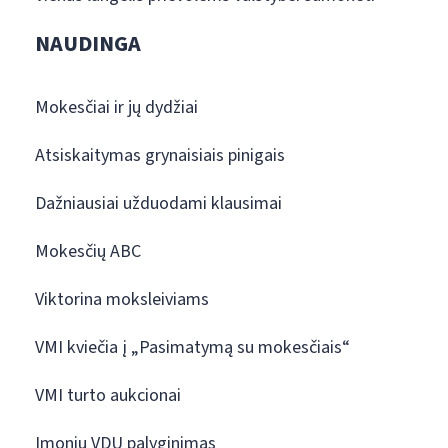
NAUDINGA
Mokesčiai ir jų dydžiai
Atsiskaitymas grynaisiais pinigais
Dažniausiai užduodami klausimai
Mokesčių ABC
Viktorina moksleiviams
VMI kviečia į „Pasimatymą su mokesčiais“
VMI turto aukcionai
Įmonių VDU palyginimas