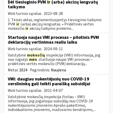
Dėl tiesioginio PVM
ir
(arba) akcizų lengvatų
taikymo
Web turinio sąrašas
2023-08-28
1. Teisės aktai, reglamentuojantys tiesioginio taikymo
PVM
ir
(arba) akcizų lengvatas. • Pridėtinės vertės
mokesčio
ir
akcizų taikymo prekėms...
Startuoja naujas VMI procesas – pilotinis PVM
deklaracijų vertinimas realiu laiku
Web turinio sąrašas
2024-09-11
Valstybinė
mokesčių
inspekcija (VMI) informuoja, jog
nuo rugsėjo
mėn
. startuoja naujas VMI procesas –
pridėtinės vertės mokesčio (PVM) deklaracijų...
Metai:
2024
Pagrindinis:
Naujiena
VMI: daugiau nukentėjusių nuo COVID-19
verslininkų gali teikti paraišką subsidijai
Web turinio sąrašas
2021-04-07
Valstybinė mokesčių inspekcija (toliau – VMI)
informuoja, jog įsigaliojus subsidijų nuo COVID-19
nukentėjusioms įmonėms Aprašo pakeitimui,
individualioms įmonėms, mažosioms bendrijoms,...