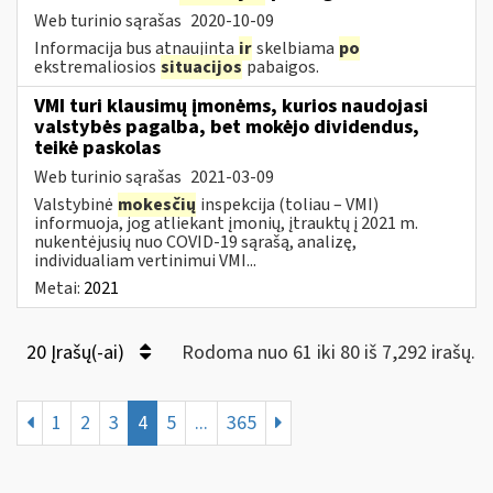
Web turinio sąrašas
2020-10-09
Informacija bus atnaujinta
ir
skelbiama
po
ekstremaliosios
situacijos
pabaigos.
VMI turi klausimų įmonėms, kurios naudojasi
valstybės pagalba, bet mokėjo dividendus,
teikė paskolas
Web turinio sąrašas
2021-03-09
Valstybinė
mokesčių
inspekcija (toliau – VMI)
informuoja, jog atliekant įmonių, įtrauktų į 2021 m.
nukentėjusių nuo COVID-19 sąrašą, analizę,
individualiam vertinimui VMI...
Metai:
2021
20 Įrašų(-ai)
Rodoma nuo 61 iki 80 iš 7,292 irašų.
1
2
3
4
5
...
365