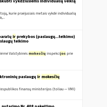
kubti vykdžiusiems individualią veiklą
ojų, kurie praėjusiais metais vykdė individualią
...
aparatų
ir
prekybos (paslaugų...teikimo)
slaugų teikimo
priėmė Valstybinės
mokesčių
inspekci
jos
prie
ektroninių paslaugų
ir
mokesčių
Respublikos finansų ministerijos (toliau ― VMI)
. nutarimo Nr. 408 pakeitimo