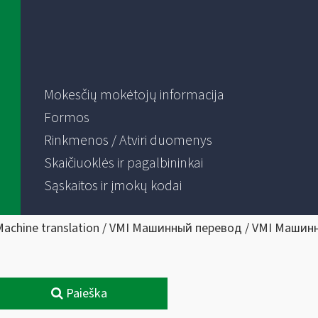
Mokesčių mokėtojų informacija
Formos
Rinkmenos / Atviri duomenys
Skaičiuoklės ir pagalbininkai
Sąskaitos ir įmokų kodai
Machine translation / VMI Машинный перевод / VMI Машин
Paieška