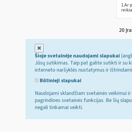
1.Ar 
reiki
20 Įra
Uždaryti
Šioje svetainėje naudojami slapukai
(angl
Jūsų sutikimas. Taip pat galite sutikti ir s
interneto naršyklės nustatymus ir ištrindam
Būtinieji slapukai
Naudojami sklandžiam svetainės veikimui ir 
pagrindines svetainės funkcijas. Be šių slap
negali tinkamai veikti.