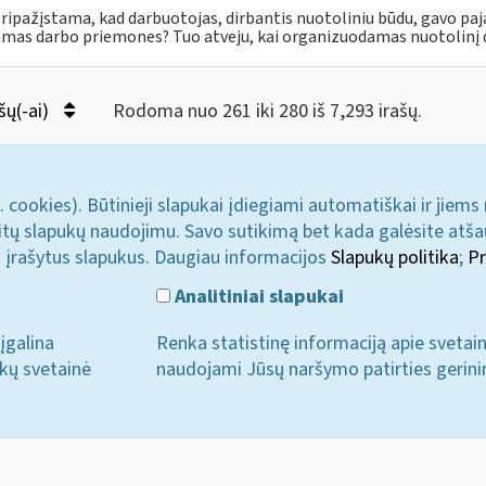
pripažįstama, kad darbuotojas, dirbantis nuotoliniu būdu, gavo paj
amas darbo priemones? Tuo atveju, kai organizuodamas nuotolinį da
šų(-ai)
Rodoma nuo 261 iki 280 iš 7,293 irašų.
. cookies). Būtinieji slapukai įdiegiami automatiškai ir jiems
u kitų slapukų naudojimu. Savo sutikimą bet kada galėsite atš
i įrašytus slapukus. Daugiau informacijos
Slapukų politika
;
Pr
Analitiniai slapukai
įgalina
Renka statistinę informaciją apie svetai
ukų svetainė
naudojami Jūsų naršymo patirties gerini