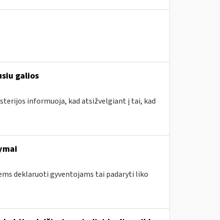
siu galios
terijos informuoja, kad atsižvelgiant į tai, kad
ymai
ems deklaruoti gyventojams tai padaryti liko