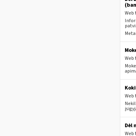
(ban
Web t
Infor
patvi
Metai
Moke
Web t
Mokes
apima
Koki
Web t
Neki
įsigy
Dėl 
Web t