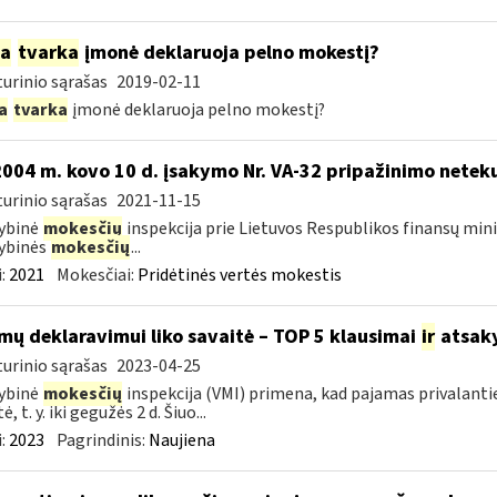
ia
tvarka
įmonė deklaruoja pelno mokestį?
urinio sąrašas
2019-02-11
a
tvarka
įmonė deklaruoja pelno mokestį?
2004 m. kovo 10 d. įsakymo Nr. VA-32 pripažinimo neteku
urinio sąrašas
2021-11-15
ybinė
mokesčių
inspekcija prie Lietuvos Respublikos finansų minis
ybinės
mokesčių
...
:
2021
Mokesčiai:
Pridėtinės vertės mokestis
mų deklaravimui liko savaitė – TOP 5 klausimai
ir
atsak
urinio sąrašas
2023-04-25
ybinė
mokesčių
inspekcija (VMI) primena, kad pajamas privalanti
ė, t. y. iki gegužės 2 d. Šiuo...
:
2023
Pagrindinis:
Naujiena