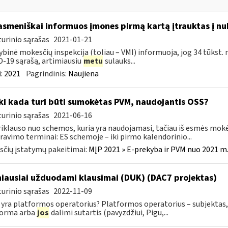
asmeniškai informuos įmones pirmą kartą įtrauktas į nu
urinio sąrašas
2021-01-21
ybinė mokesčių inspekcija (toliau – VMI) informuoja, jog 34 tūkst. 
-19 sąrašą, artimiausiu
metu
sulauks...
:
2021
Pagrindinis:
Naujiena
Iki kada turi būti sumokėtas PVM, naudojantis OSS?
urinio sąrašas
2021-06-16
riklauso nuo schemos, kuria yra naudojamasi, tačiau iš esmės mokė
ravimo terminai: ES schemoje – iki pirmo kalendorinio...
čių įstatymų pakeitimai:
MĮP 2021 » E-prekyba ir PVM nuo 2021 m. 
iausiai užduodami klausimai (DUK) (DAC7 projektas)
urinio sąrašas
2022-11-09
 yra platformos operatorius? Platformos operatorius – subjektas, 
forma arba
jos
dalimi sutartis (pavyzdžiui, Pigu,...