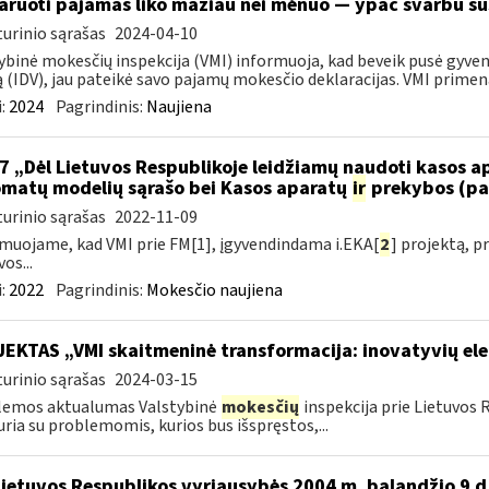
aruoti pajamas liko mažiau nei mėnuo — ypač svarbu sus
urinio sąrašas
2024-04-10
ybinė mokesčių inspekcija (VMI) informuoja, kad beveik pusė gyvent
ą (IDV), jau pateikė savo pajamų mokesčio deklaracijas. VMI primena,
:
2024
Pagrindinis:
Naujiena
7 „Dėl Lietuvos Respublikoje leidžiamų naudoti kasos 
matų modelių sąrašo bei Kasos aparatų
ir
prekybos (pa
urinio sąrašas
2022-11-09
muojame, kad VMI prie FM[1], įgyvendindama i.EKA[
2
] projektą, 
os...
:
2022
Pagrindinis:
Mokesčio naujiena
EKTAS „VMI skaitmeninė transformacija: inovatyvių el
urinio sąrašas
2024-03-15
lemos aktualumas Valstybinė
mokesčių
inspekcija prie Lietuvos 
uria su problemomis, kurios bus išspręstos,...
Lietuvos Respublikos vyriausybės 2004 m. balandžio 9 d