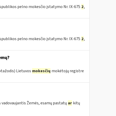
espublikos pelno mokesčio įstatymo Nr. IX-675
2
,
espublikos pelno mokesčio įstatymo Nr. IX-675
2
,
temų?
ptažodis) Lietuvos
mokesčių
mokėtojų registre
s vadovaujantis Žemės, esamų pastatų
ar
kitų