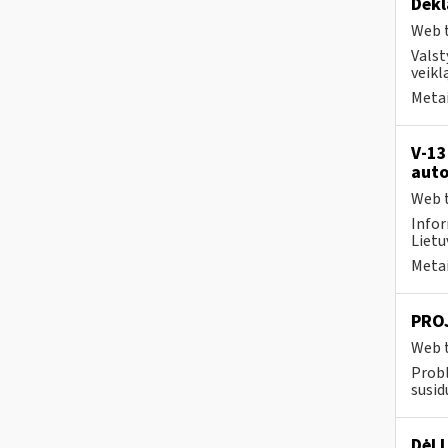
Dekl
Web t
Valst
veikl
Metai
V-13
auto
Web t
Infor
Lietuv
Metai
PROJ
Web t
Prob
susid
Dėl 