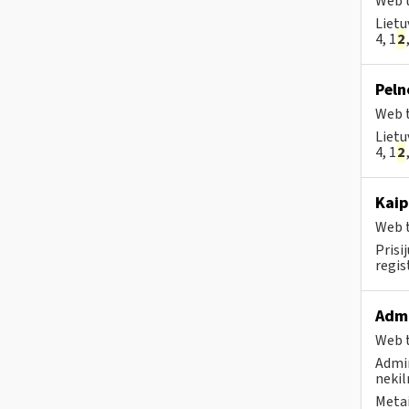
Web t
Lietu
4, 1
2
Peln
Web t
Lietu
4, 1
2
Kaip
Web t
Prisi
regi
Admi
Web t
Admin
nekil
Metai