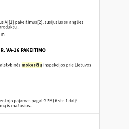
us AĮ[1] pakeitimus[2], susijusius su anglies
roduktų...
 m.
NR. VA-16 PAKEITIMO
 Valstybinės
mokesčių
inspekcijos prie Lietuvos
tojo pajamas pagal GPMĮ 6 str. 1 dalį?
mų iš mažosios...