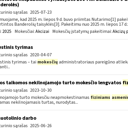
derolės)
urinio sąrašas
2025-07-23
muojame, kad 2025 m. liepos 9 d. buvo priimtas Nutarimo[1] pake
rtintos Banderolių taisyklės[3]. Pakeitimu nuo 2025 m. liepos 17 d.:
:
2025
Mokesčiai:
Akcizai
Mokesčių įstatymų pakeitimai:
Akcizų 
stinis tyrimas
urinio sąrašas
2020-04-07
tinis tyrimas – tai
mokesčių
administratoriaus pareigūno atli
nti...
os taikomos nekilnojamojo turto mokesčio lengvatos
fi
urinio sąrašas
2023-10-30
lnojamojo turto mokesčiu neapmokestinamas
fiziniams
asmeni
jamas nekilnojamasis turtas, nurodytas...
nuotolinio darbo
urinio sąrašas
2025-06-26