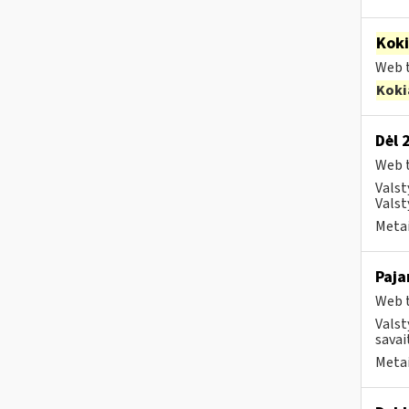
Kok
Web t
Koki
Dėl 
Web t
Valst
Valst
Metai
Paja
Web t
Valst
savait
Metai