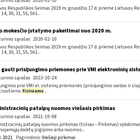
urinio sąrašas
2020-02-10
vos Respublikos Seimas 2019 m. gruodžio 17 d. priėmė Lietuvos R
, 14, 30, 31, 55, 561...
o mokesčio įstatymo pakeitimai nuo 2020 m.
urinio sąrašas
2020-02-10
vos Respublikos Seimas 2019 m. gruodžio 17 d. priėmė Lietuvos R
, 14, 30, 31, 55, 561...
 gauti prisijungimo priemones prie VMI elektroninių sis
urinio sąrašas
2023-10-24
jungimo prie VMI el. sistemų priemonės (prisijungimo vardas ir sla
struotiems
fiziniams
...
nistracinių patalpų nuomos viešasis pirkimas
urinio sąrašas
2021-10-08
istracinių patalpų nuomos pirkimas (toliau – Pirkimas) vykdoma
nojamųjų daiktų įsigijimo arba nuomos...
:
2021
Pagrindinis:
Viešieji pirkimai