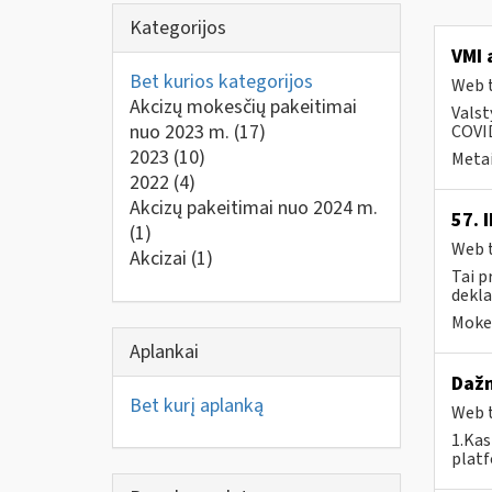
Kategorijos
VMI 
Bet kurios kategorijos
Web t
Akcizų mokesčių pakeitimai
Valst
nuo 2023 m.
(17)
COVID
2023
(10)
Metai
2022
(4)
Akcizų pakeitimai nuo 2024 m.
57. 
(1)
Web t
Akcizai
(1)
Tai p
dekla
Mokes
Aplankai
Dažn
Bet kurį aplanką
Web t
1.Kas
plat