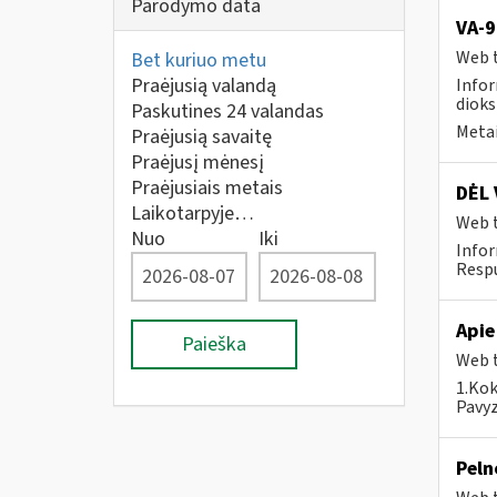
Parodymo data
VA-9
Web t
Bet kuriuo metu
Praėjusią valandą
Infor
dioks
Paskutines 24 valandas
Metai
Praėjusią savaitę
Praėjusį mėnesį
Praėjusiais metais
DĖL 
Laikotarpyje…
Web t
Nuo
Iki
Infor
Respu
Apie
Paieška
Web t
1.Kok
Pavyz
Peln