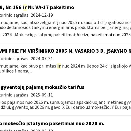
9, Nr. 156
ir
Nr. VA-17 pakeitimo
urinio sąrašas
2024-12-19
muojame, kad, atsižvelgiant į nuo 2025 m. sausio 1 d. įsigaliosianči
ido dedamosios taikymu energiniams produktams bei į Energinių p
:
2024
Mokesčių įstatymų pakeitimai:
Akcizų pakeitimai nuo 2025
VMI PRIE FM VIRŠININKO 2005 M. VASARIO 3 D. ĮSAKYMO 
urinio sąrašas
2024-07-31
muojame, kad buvo priimtas
ir
nuo 2024 m. liepos 24 d. įsigaliojo
blikos finansų...
 gyventojų pajamų mokesčio tarifus
urinio sąrašas
2025-09-11
ios pajamos nuo 2026 m. sumuojamos apskaičiuojant metines gyven
džiui, gyventojas 2026 m. gavo: X Eur darbo užmokesčio, Y Eur paja
o mokesčio įstatymo pakeitimai nuo 2020 m.