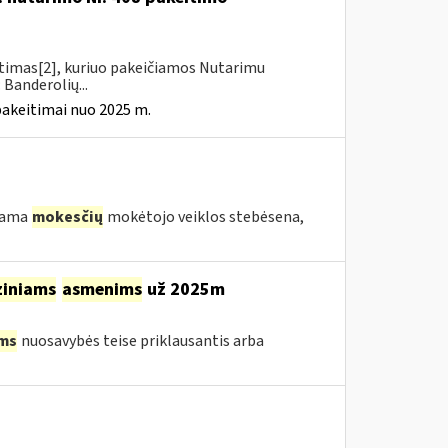
itimas[2], kuriuo pakeičiamos Nutarimu
 Banderolių...
pakeitimai nuo 2025 m.
ekama
mokesčių
mokėtojo veiklos stebėsena,
ziniams
asmenims
už 2025m
ms
nuosavybės teise priklausantis arba