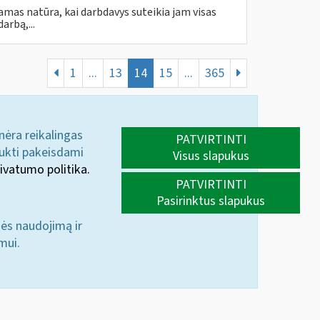
amas natūra, kai darbdavys suteikia jam visas
rbą,...
1
...
13
14
15
...
365
 nėra reikalingas
PATVIRTINTI
aukti pakeisdami
Visus slapukus
ivatumo politika.
PATVIRTINTI
Pasirinktus slapukus
nės naudojimą ir
mui.