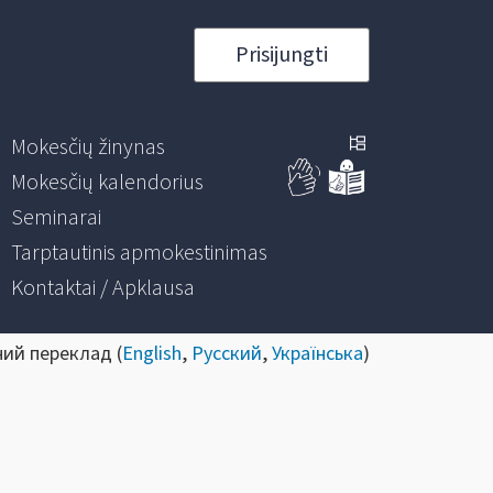
Prisijungti
Mokesčių žinynas
Mokesčių kalendorius
Seminarai
Tarptautinis apmokestinimas
Kontaktai / Apklausa
ний переклад (
English
,
Русский
,
Українська
)