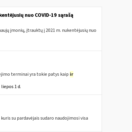
kentėjusių nuo COVID-19 sąrašą
naujų įmonių, įtrauktų į 2021 m. nukentėjusių nuo
jimo terminai yra tokie patys kaip
ir
liepos 1 d.
kuris su pardavėjais sudaro naudojimosi visa