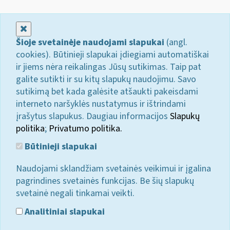
Uždaryti
Šioje svetainėje naudojami slapukai
(angl.
cookies). Būtinieji slapukai įdiegiami automatiškai
ir jiems nėra reikalingas Jūsų sutikimas. Taip pat
galite sutikti ir su kitų slapukų naudojimu. Savo
sutikimą bet kada galėsite atšaukti pakeisdami
interneto naršyklės nustatymus ir ištrindami
įrašytus slapukus. Daugiau informacijos
Slapukų
politika
;
Privatumo politika.
Būtinieji slapukai
Naudojami sklandžiam svetainės veikimui ir įgalina
pagrindines svetainės funkcijas. Be šių slapukų
svetainė negali tinkamai veikti.
Analitiniai slapukai