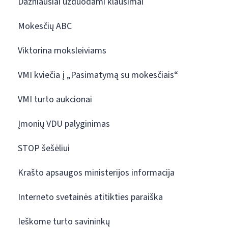
Dažniausiai užduodami klausimai
Mokesčių ABC
Viktorina moksleiviams
VMI kviečia į „Pasimatymą su mokesčiais“
VMI turto aukcionai
Įmonių VDU palyginimas
STOP šešėliui
Krašto apsaugos ministerijos informacija
Interneto svetainės atitikties paraiška
Ieškome turto savininkų