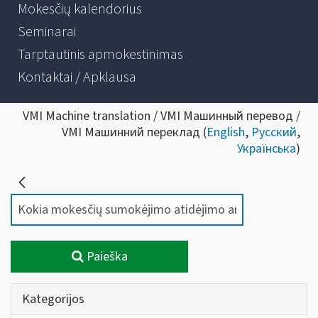
Mokesčių kalendorius
Seminarai
Tarptautinis apmokestinimas
Kontaktai / Apklausa
VMI Machine translation / VMI Машинный перевод /
VMI Машинний переклад (
English
,
Русский
,
Українська
)
Paieška
Kategorijos