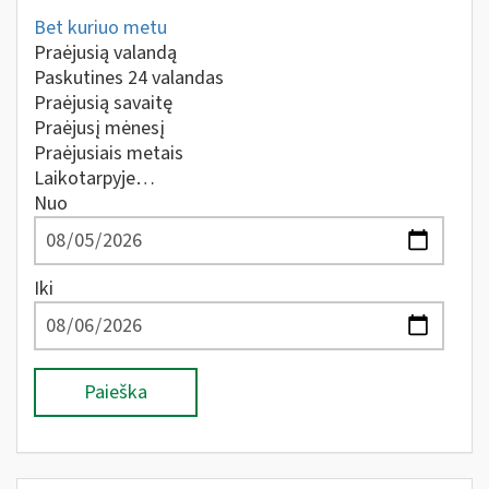
Bet kuriuo metu
Praėjusią valandą
Paskutines 24 valandas
Praėjusią savaitę
Praėjusį mėnesį
Praėjusiais metais
Laikotarpyje…
Nuo
Iki
Paieška