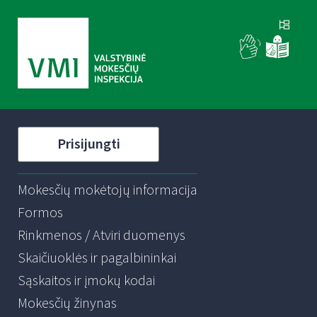
Prisijungti
Mokesčių mokėtojų informacija
Formos
Rinkmenos / Atviri duomenys
Skaičiuoklės ir pagalbininkai
Sąskaitos ir įmokų kodai
Mokesčių žinynas