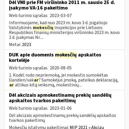
Dėl VMI prie FM viršininko 2011 m. sausio 25 d.
įsakymo VA-16 pakeitimo
Web turinio sąrašas
2023-03-07
Informuojame, kad nuo 2023 m. kovo 3 d. įsigaliojo
Valstybinės
mokesčių
inspekcijos prie Lietuvos
Respublikos finansų ministerijos viršininko 2023 m. kovo
2 d. įsakymas Nr....
Metai:
2023
DUK apie duomenis
mokesčių
apskaitos
kortelėje
Web turinio sąrašas
2020-08-05
1. Kodėl rodo nepriemoką, jei mokestis sumokėtas
šiandien/vak
ar
? Sumokėjus įmoką, pateikus deklaraciją,
ar
atlikus kitą veiksmą, mokestinių...
Dėl akcizais apmokestinamų prekių sandėlių
apskaitos tvarkos pakeitimų
Web turinio sąrašas
2023-01-06
Dėl akcizais apmokestinamų prekių sandėlių apskaitos
tvarkos pakeitimų
Mokesčių įstatymų pakeitimai:
MĮP 2021 » Akcizų