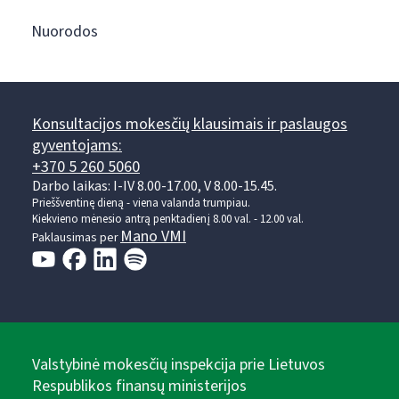
Nuorodos
Konsultacijos mokesčių klausimais ir paslaugos
gyventojams:
+370 5 260 5060
Darbo laikas: I-IV 8.00-17.00, V 8.00-15.45.
Prieššventinę dieną - viena valanda trumpiau.
Kiekvieno mėnesio antrą penktadienį 8.00 val. - 12.00 val.
Mano VMI
Paklausimas per
Valstybinė mokesčių inspekcija prie Lietuvos
Respublikos finansų ministerijos