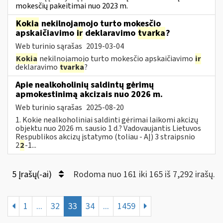
mokesčių pakeitimai nuo 2023 m.
Kokia
nekilnojamojo turto mokesčio
apskaičiavimo
ir
deklaravimo
tvarka
?
Web turinio sąrašas
2019-03-04
Kokia
nekilnojamojo turto mokesčio apskaičiavimo
ir
deklaravimo
tvarka
?
Apie nealkoholinių saldintų gėrimų
apmokestinimą akcizais nuo 2026 m.
Web turinio sąrašas
2025-08-20
1. Kokie nealkoholiniai saldinti gėrimai laikomi akcizų
objektu nuo 2026 m. sausio 1 d.? Vadovaujantis Lietuvos
Respublikos akcizų įstatymo (toliau - AĮ) 3 straipsnio
2
2
-1...
5 Įrašų(-ai)
Rodoma nuo 161 iki 165 iš 7,292 irašų.
1
...
32
33
34
...
1459