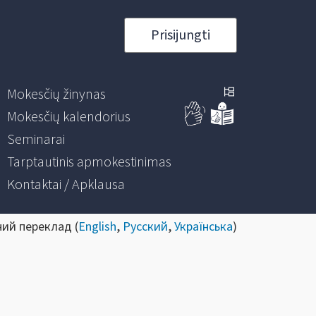
Prisijungti
Mokesčių žinynas
Mokesčių kalendorius
Seminarai
Tarptautinis apmokestinimas
Kontaktai / Apklausa
ний переклад (
English
,
Русский
,
Українська
)