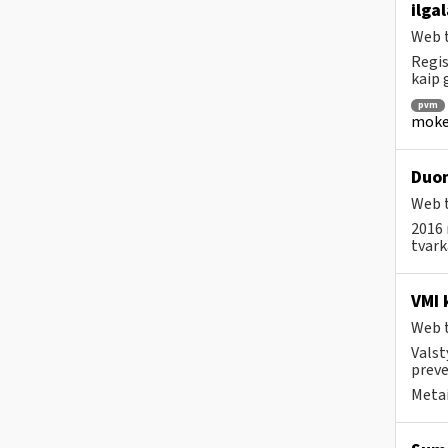
ilga
Web t
Regis
kaip
pvm
mokes
Duom
Web t
2016 
tvar
VMI 
Web t
Valst
preve
Metai