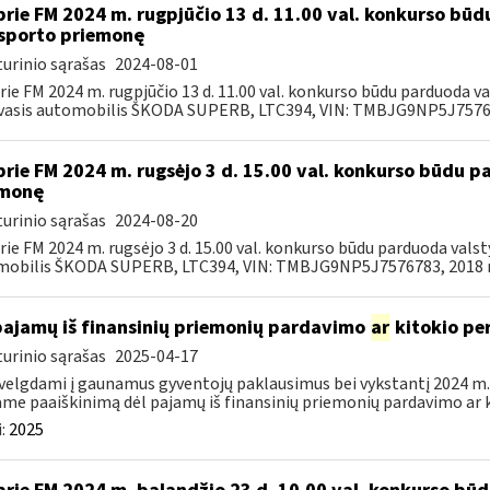
prie FM 2024 m. rugpjūčio 13 d. 11.00 val. konkurso bū
sporto priemonę
urinio sąrašas
2024-08-01
rie FM 2024 m. rugpjūčio 13 d. 11.00 val. konkurso būdu parduoda 
asis automobilis ŠKODA SUPERB, LTC394, VIN: TMBJG9NP5J757678
prie FM 2024 m. rugsėjo 3 d. 15.00 val. konkurso būdu 
emonę
urinio sąrašas
2024-08-20
rie FM 2024 m. rugsėjo 3 d. 15.00 val. konkurso būdu parduoda val
obilis ŠKODA SUPERB, LTC394, VIN: TMBJG9NP5J7576783, 2018 m.
pajamų iš finansinių priemonių pardavimo
ar
kitokio pe
urinio sąrašas
2025-04-17
velgdami į gaunamus gyventojų paklausimus bei vykstantį 2024 m.
ame paaiškinimą dėl pajamų iš finansinių priemonių pardavimo ar k
:
2025