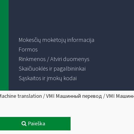
Mokesčių mokėtojų informacija
Formos
Rinkmenos / Atviri duomenys
Skaičiuoklės ir pagalbininkai
Sąskaitos ir įmokų kodai
Machine translation / VMI Машинный перевод / VMI Машин
Paieška