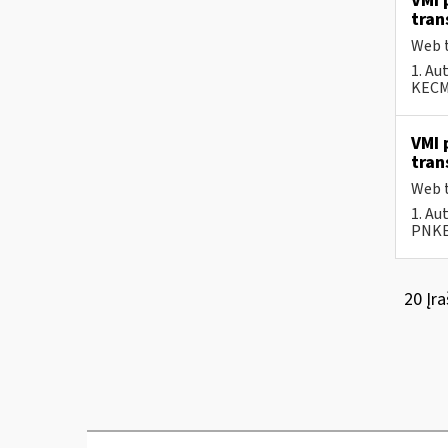
VMI 
tran
Web t
1. Au
KECMF
VMI 
tran
Web t
1. Au
PNKEC
20 Įra