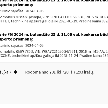
prie FM 2024 m. balandžio 23 d. 10.00 val. konkurso b
sporto priemonę:
urinio sąrašas
2024-04-05
tomobilis Nissan Qashqai, VIN: SJNFCAJ11U1563949, 2015 m., M1-AF
TET, technikinė apžiūra galioja iki 2025-01-19. Pradinė kaina 8326,
prie FM 2024 m. balandžio 23 d. 11.00 val. konkurso b
sporto priemonę:
urinio sąrašas
2024-04-05
tomobilis BMW 730D, VIN: WBA7C21050G479911, 2016 m., M1-AA, 299
CNE, technikinė apžiūra galioja iki 2025-11-24. Pradinė kaina 2844
šų(-ai)
Rodoma nuo 701 iki 720 iš 7,293 irašų.