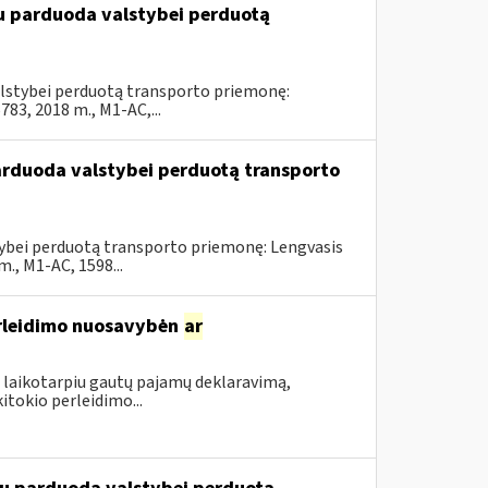
du parduoda valstybei perduotą
valstybei perduotą transporto priemonę:
3, 2018 m., M1-AC,...
parduoda valstybei perduotą transporto
stybei perduotą transporto priemonę: Lengvasis
, M1-AC, 1598...
rleidimo nuosavybėn
ar
 laikotarpiu gautų pajamų deklaravimą,
itokio perleidimo...