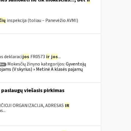
čių
inspekcija (toliau – Panevėžio AVMI)
s deklaraci
jos
FR0573
ir
jos
...
Mokesčių žinyno kategorijos:
Gyventojų
das
jams (V skyrius) » Metinė A klasės pajamų
 paslaugų viešasis pirkimas
ANČIOJI ORGANIZACIJA, ADRESAS
IR
...