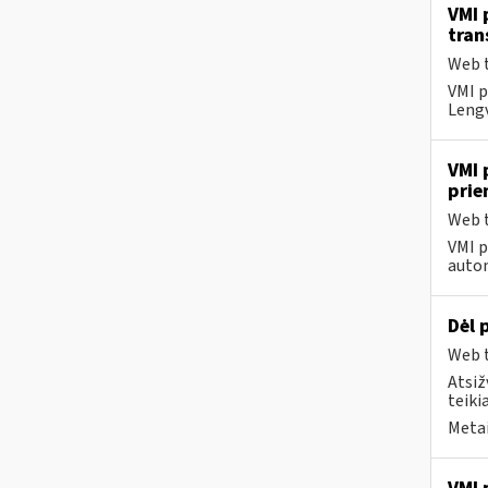
VMI 
tran
Web t
VMI p
Lengv
VMI 
pri
Web t
VMI p
autom
Dėl 
Web t
Atsiž
teiki
Metai