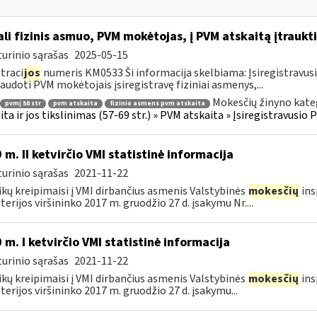
li fizinis asmuo, PVM mokėtojas, į PVM atskaitą įtraukti
urinio sąrašas
2025-05-15
traci
jos
numeris KM0533 Ši informacija skelbiama: Įsiregistravu
audoti PVM mokėtojais įsiregistravę fiziniai asmenys,...
Mokesčių žinyno kate
pvmį 58 str
pvm atskaita
fizinio asmens pvm atskaita
ita ir jos tikslinimas (57-69 str.) » PVM atskaita » Įsiregistravus
 m. II ketvirčio VMI statistinė informacija
urinio sąrašas
2021-11-22
ikų kreipimaisi į VMI dirbančius asmenis Valstybinės
mokesčių
ins
terijos viršininko 2017 m. gruodžio 27 d. įsakymu Nr....
 m. I ketvirčio VMI statistinė informacija
urinio sąrašas
2021-11-22
ikų kreipimaisi į VMI dirbančius asmenis Valstybinės
mokesčių
ins
terijos viršininko 2017 m. gruodžio 27 d. įsakymu...