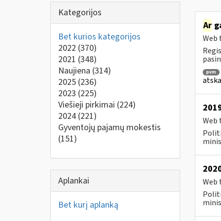
Kategorijos
Ar
ga
Bet kurios kategorijos
Web t
2022
(370)
Regis
2021
(348)
pasin
Naujiena
(314)
pvm
atska
2025
(236)
2023
(225)
Viešieji pirkimai
(224)
2019
2024
(221)
Web t
Gyventojų pajamų mokestis
Polit
(151)
minis
2020
Aplankai
Web t
Polit
minis
Bet kurį aplanką