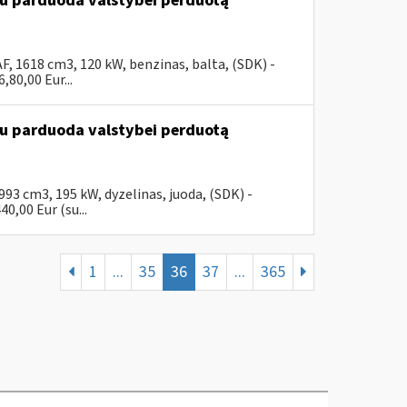
ūdu parduoda valstybei perduotą
, 1618 cm3, 120 kW, benzinas, balta, (SDK) -
80,00 Eur...
ūdu parduoda valstybei perduotą
3 cm3, 195 kW, dyzelinas, juoda, (SDK) -
0,00 Eur (su...
1
...
35
36
37
...
365