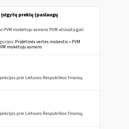
 įsigytų prekių (paslaugų
sio PVM mokėtoju asmens PVM atskaita gali
gorijos:
Pridėtinės vertės mokestis » PVM
io PVM mokėtoju asmens
pekcijos prie Lietuvos Respublikos finansų
pekcijos prie Lietuvos Respublikos finansų