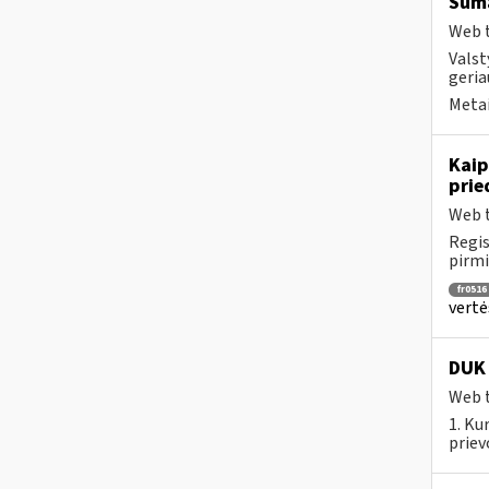
Suma
Web t
Valst
geria
Metai
Kaip
prie
Web t
Regis
pirmi
fr0516
vertė
DUK
Web t
1. Ku
priev