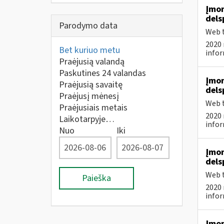
Įmon
dels
Parodymo data
Web t
2020 
Bet kuriuo metu
infor
Praėjusią valandą
Paskutines 24 valandas
Įmon
Praėjusią savaitę
dels
Praėjusį mėnesį
Web t
Praėjusiais metais
2020 
Laikotarpyje…
infor
Nuo
Iki
Įmon
dels
Web t
Paieška
2020 
infor
Įmon