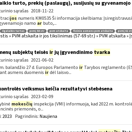
laikio turto, prekių (paslaugų), susijusių su gyvenamoj
urinio sąrašas
2018-11-22
traci
jos
numeris KM0535 Ši informacija skelbiama: Įsiregistravus
 gyvenamojo namo
ar
buto,...
ilgalaikis turtas
pvmį 58 str
pvm atskaita
fizinio asmens pvm atskaita
pvmį 61 st
tis » PVM atskaita ir jos tikslinimas (57-69 str.) » PVM atskaita 
enų subjektų teisės
ir
jų įgyvendinimo
tvarka
urinio sąrašas
2021-06-02
m. balandžio 27 d. Europos Parlamento
ir
Tarybos reglamento (ES
kant asmens duomenis
ir
dėl laisvo...
kontrolės veiksmus keičia rezultatyvi stebėsena
urinio sąrašas
2023-02-09
ybinė
mokesčių
inspekcija (VMI) informuoja, kad 2022 m. kontrol
ncinės priemonės, o...
:
2023
Pagrindinis:
Naujiena