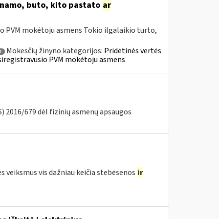
o namo, buto, kito pastato
ar
io PVM mokėtoju asmens Tokio ilgalaikio turto,
Mokesčių žinyno kategorijos:
Pridėtinės vertės
r
» Įsiregistravusio PVM mokėtoju asmens
) 2016/679 dėl fizinių asmenų apsaugos
ės veiksmus vis dažniau keičia stebėsenos
ir