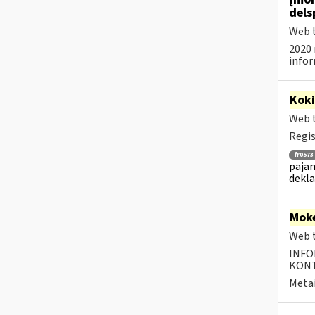
dels
Web t
2020 
infor
Kok
Web t
Regis
fr0573
pajam
dekla
Moke
Web t
INFO
KONTA
Metai