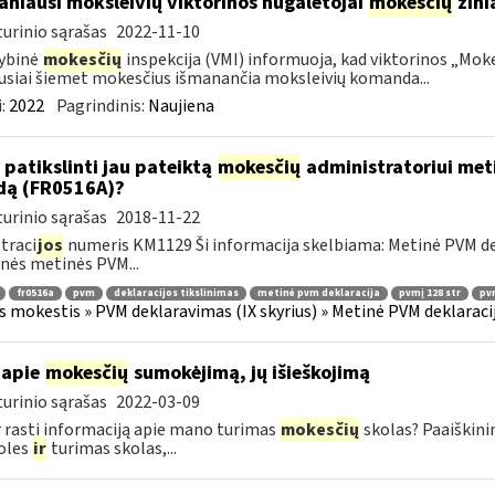
niausi moksleivių viktorinos nugalėtojai
mokesčių
žinia
urinio sąrašas
2022-11-10
ybinė
mokesčių
inspekcija (VMI) informuoja, kad viktorinos „Moke
usiai šiemet mokesčius išmanančia moksleivių komanda...
:
2022
Pagrindinis:
Naujiena
 patikslinti jau pateiktą
mokesčių
administratoriui meti
dą (FR0516A)?
urinio sąrašas
2018-11-22
traci
jos
numeris KM1129 Ši informacija skelbiama: Metinė PVM dekl
nės metinės PVM...
fr0516a
pvm
deklaracijos tikslinimas
metinė pvm deklaracija
pvmį 128 str
pvm
s mokestis » PVM deklaravimas (IX skyrius) » Metinė PVM deklaracij
 apie
mokesčių
sumokėjimą, jų išieškojimą
urinio sąrašas
2022-03-09
r rasti informaciją apie mano turimas
mokesčių
skolas? Paaiškini
oles
ir
turimas skolas,...