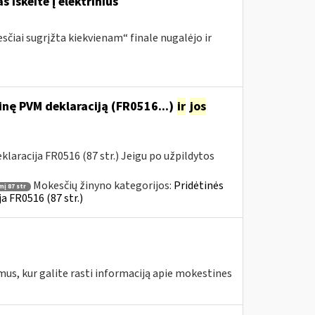
s iškeitė į elektrinius
sčiai sugrįžta kiekvienam“ finale nugalėjo ir
nę PVM deklaraciją (FR0516...)
ir
jos
aracija FR0516 (87 str.) Jeigu po užpildytos
Mokesčių žinyno kategorijos:
Pridėtinės
į 87 str
a FR0516 (87 str.)
mus, kur galite rasti informaciją apie mokestines