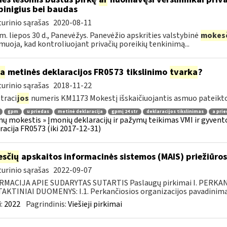
pinigius bei baudas
urinio sąrašas
2020-08-11
m. liepos 30 d., Panevėžys. Panevėžio apskrities valstybinė
mokes
muoja, kad kontroliuojant privačių poreikių tenkinimą...
ia
metinės deklaracijos FR0573 tikslinimo
tvarka
?
urinio sąrašas
2018-11-22
traci
jos
numeris KM1173 Mokestį išskaičiuojantis asmuo pateikto
gpm
u priedas
metinė deklaracija
gpmį 24 str
deklaracijos tikslinimas
a prie
ų mokestis » Įmonių deklaracijų ir pažymų teikimas VMI ir gyvento
racija FR0573 (iki 2017-12-31)
sčių
apskaitos informacinės sistemos (MAIS) priežiūros
urinio sąrašas
2022-09-07
RMACIJA APIE SUDARYTAS SUTARTIS Paslaugų pirkimai I. PERK
KTINIAI DUOMENYS: I.1. Perkančiosios organizacijos pavadinimas
:
2022
Pagrindinis:
Viešieji pirkimai