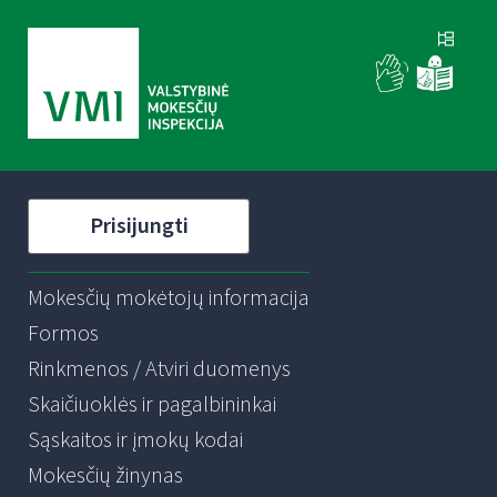
Prisijungti
Mokesčių mokėtojų informacija
Formos
Rinkmenos / Atviri duomenys
Skaičiuoklės ir pagalbininkai
Sąskaitos ir įmokų kodai
Mokesčių žinynas