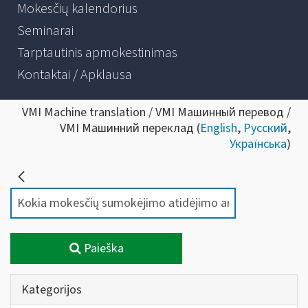
Mokesčių kalendorius
Seminarai
Tarptautinis apmokestinimas
Kontaktai / Apklausa
VMI Machine translation / VMI Машинный перевод /
VMI Машинний переклад (
English
,
Русский
,
Українська
)
Paieška
Kategorijos