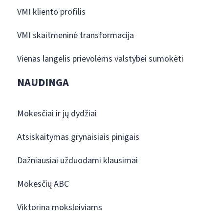
VMI kliento profilis
VMI skaitmeninė transformacija
Vienas langelis prievolėms valstybei sumokėti
NAUDINGA
Mokesčiai ir jų dydžiai
Atsiskaitymas grynaisiais pinigais
Dažniausiai užduodami klausimai
Mokesčių ABC
Viktorina moksleiviams