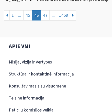
1
...
45
46
47
...
1459
APIE VMI
Misija, Vizija ir Vertybės
Struktūra ir kontaktinė informacija
Konsultavimasis su visuomene
Teisinė informacija
Peticijų komisijos veikla