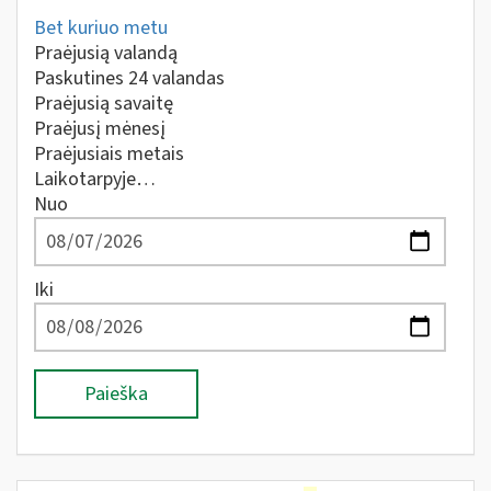
Bet kuriuo metu
Praėjusią valandą
Paskutines 24 valandas
Praėjusią savaitę
Praėjusį mėnesį
Praėjusiais metais
Laikotarpyje…
Nuo
Iki
Paieška