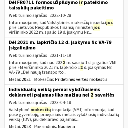
Dėl FR0711 formos užpildymo
ir
pateikimo
taisyklių pakeitimo
Web turinio sąrašas
2022-10-28
Informuojame, kad Valstybinės mokesčių inspekci
jos
prie Lietuvos Respublikos finansų ministeri
jos
viršininko 2022 m. spalio 19 d. įsakymu Nr....
Dėl 2021 m. lapkričio 12 d. įsakymo Nr. VA-79
įsigaliojimo
Web turinio sąrašas
2021-11-19
Informuojame, kad nuo 202
2
m. sausio 1 d. įsigalios VMI
prie FM viršininko 2021 m. lapkričio 1
2
d. įsakymas Nr.
VA-79 „Dėl naują transporto...
Metai:
2021
Mokesčiai:
Pridėtinės vertės mokestis
Individualią veiklą pernai vykdžiusiems
deklaruoti pajamas liko mažiau nei
2
savaitės
Web turinio sąrašas
2023-04-18
Valstybinė
mokesčių
inspekcija (VMI) informuoja, kad
pusė gyventojų, praėjusiais metais vykdžiusių individualią
veiklą (IDV), jau deklaravo pajamas....
Metai:
2023
Pagrindinis:
Naujiena