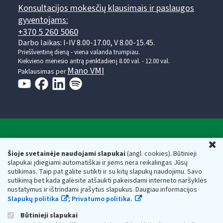
Konsultacijos mokesčių klausimais ir paslaugos
gyventojams:
+370 5 260 5060
Darbo laikas: I-IV 8.00-17.00, V 8.00-15.45.
Prieššventinę dieną - viena valanda trumpiau.
Kiekvieno mėnesio antrą penktadienį 8.00 val. - 12.00 val.
Mano VMI
Paklausimas per
Valstybinė mokesčių inspekcija prie Lietuvos
U
Respublikos finansų ministerijos
Šioje svetainėje naudojami slapukai
(angl. cookies). Būtinieji
slapukai įdiegiami automatiškai ir jiems nėra reikalingas Jūsų
Biudžetinė įstaiga. Juridinio asmens kodas — 188659752,
sutikimas. Taip pat galite sutikti ir su kitų slapukų naudojimu. Savo
adresas: Vasario 16-osios g. 14, 01107 Vilnius, Lietuva, el.paštas:
sutikimą bet kada galėsite atšaukti pakeisdami interneto naršyklės
vmi@vmi.lt
, E. pristatymo dėžutės adresas 188659752
nustatymus ir ištrindami įrašytus slapukus. Daugiau informacijos
Duomenys apie Valstybinę mokesčių inspekciją prie Lietuvos
Slapukų politika
;
Privatumo politika.
Respublikos finansų ministerijos kaupiami ir saugomi Juridinių
asmenų registre
Būtinieji slapukai