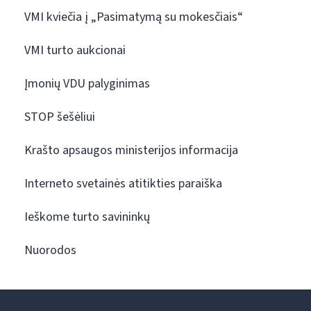
VMI kviečia į „Pasimatymą su mokesčiais“
VMI turto aukcionai
Įmonių VDU palyginimas
STOP šešėliui
Krašto apsaugos ministerijos informacija
Interneto svetainės atitikties paraiška
Ieškome turto savininkų
Nuorodos