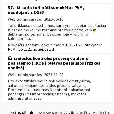
57. Iki kada turi būti sumokėtas PVM,
naudojantis OSS?
Web turinio sąrašas
2021-06-16
Tai priklauso nuo schemos, kuria yra naudojamasi, tačiau
iš esmės mokėjimo terminai yra tokie patys kaip
ir
deklaravimo terminai: ES schemoje – iki pirmo
kalendorinio...
Mokesčių įstatymų pakeitimai:
MĮP 2021 » E-prekyba ir
PVM nuo 2021 m. liepos 1 d.
Išmaniosios kontrolės procesų valdymo
posistemio (i.KON) plėtros paslaugos (rizikos
analizė)
Web turinio sąrašas
2023-11-28
Projekto tikslas Didinti VMI veiklos efektyvumą,
automatizuojant kontrolės procesų valdymą.
Problemos aktualumas Nepaisant pakankamai
pažangių VMI informacinių sistemų, mokesčių
administratoriaus...
5 Įrašų(-ai)
Rodoma nuo 226 iki 230 iš 7,293 irašų.