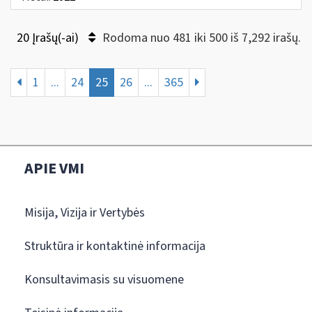
20 Įrašų(-ai)
Rodoma nuo 481 iki 500 iš 7,292 irašų.
1
...
24
25
26
...
365
APIE VMI
Misija, Vizija ir Vertybės
Struktūra ir kontaktinė informacija
Konsultavimasis su visuomene