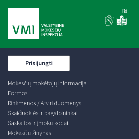
Prisijungti
Mokesčių mokėtojų informacija
Formos
Rinkmenos / Atviri duomenys
Skaičiuoklės ir pagalbininkai
Sąskaitos ir įmokų kodai
Mokesčių žinynas