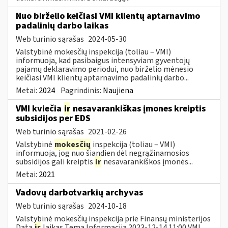
Nuo birželio keičiasi VMI klientų aptarnavimo
padalinių darbo laikas
Web turinio sąrašas
2024-05-30
Valstybinė mokesčių inspekcija (toliau – VMI)
informuoja, kad pasibaigus intensyviam gyventojų
pajamų deklaravimo periodui, nuo birželio mėnesio
keičiasi VMI klientų aptarnavimo padalinių darbo...
Metai:
2024
Pagrindinis:
Naujiena
VMI kviečia
ir
nesavarankiškas įmones kreiptis
subsidijos per EDS
Web turinio sąrašas
2021-02-26
Valstybinė
mokesčių
inspekcija (toliau – VMI)
informuoja, jog nuo šiandien dėl negrąžinamosios
subsidijos gali kreiptis
ir
nesavarankiškos įmonės...
Metai:
2021
Vadovų darbotvarkių archyvas
Web turinio sąrašas
2024-10-18
Valstybinė mokesčių inspekcija prie Finansų ministerijos
Data
ir
laikas Tema Informacija 2023-12-14 11:00 VMI