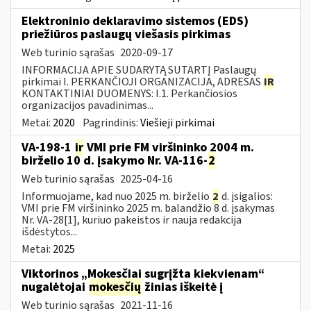
Elektroninio deklaravimo sistemos (EDS)
priežiūros paslaugų viešasis pirkimas
Web turinio sąrašas
2020-09-17
INFORMACIJA APIE SUDARYTĄ SUTARTĮ Paslaugų
pirkimai I. PERKANČIOJI ORGANIZACIJA, ADRESAS
IR
KONTAKTINIAI DUOMENYS: I.1. Perkančiosios
organizacijos pavadinimas...
Metai:
2020
Pagrindinis:
Viešieji pirkimai
VA-198-1
ir
VMI prie FM viršininko 2004 m.
birželio 10 d. įsakymo Nr. VA-116-
2
Web turinio sąrašas
2025-04-16
Informuojame, kad nuo 2025 m. birželio
2
d. įsigalios:
VMI prie FM viršininko 2025 m. balandžio 8 d. įsakymas
Nr. VA-28[1], kuriuo pakeistos ir nauja redakcija
išdėstytos...
Metai:
2025
Viktorinos „Mokesčiai sugrįžta kiekvienam“
nugalėtojai
mokesčių
žinias iškeitė į
Web turinio sąrašas
2021-11-16