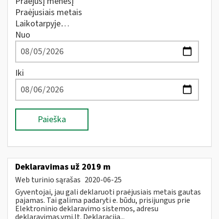
Praėjusį mėnesį
Praėjusiais metais
Laikotarpyje…
Nuo
Iki
Paieška
Deklaravimas už 2019 m
Web turinio sąrašas
2020-06-25
Gyventojai, jau gali deklaruoti praėjusiais metais gautas
pajamas. Tai galima padaryti e. būdu, prisijungus prie
Elektroninio deklaravimo sistemos, adresu
deklaravimas.vmi.lt. Deklaraciją...