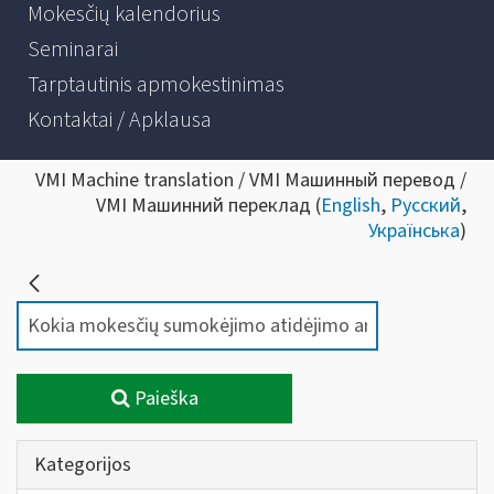
Mokesčių kalendorius
Seminarai
Tarptautinis apmokestinimas
Kontaktai / Apklausa
VMI Machine translation / VMI Машинный перевод /
VMI Машинний переклад (
English
,
Русский
,
Українська
)
Paieška
Kategorijos