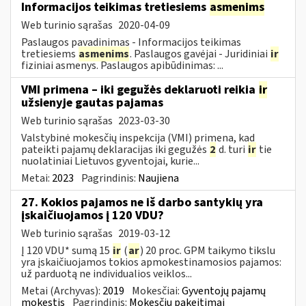
Informacijos teikimas tretiesiems
asmenims
Web turinio sąrašas
2020-04-09
Paslaugos pavadinimas - Informacijos teikimas
tretiesiems
asmenims
. Paslaugos gavėjai - Juridiniai
ir
fiziniai asmenys. Paslaugos apibūdinimas: ...
VMI primena – iki gegužės deklaruoti reikia
ir
užsienyje gautas pajamas
Web turinio sąrašas
2023-03-30
Valstybinė mokesčių inspekcija (VMI) primena, kad
pateikti pajamų deklaracijas iki gegužės
2
d. turi
ir
tie
nuolatiniai Lietuvos gyventojai, kurie...
Metai:
2023
Pagrindinis:
Naujiena
27. Kokios pajamos ne iš darbo santykių yra
įskaičiuojamos į 120 VDU?
Web turinio sąrašas
2019-03-12
Į 120 VDU* sumą 15
ir
(
ar
) 20 proc. GPM taikymo tikslu
yra įskaičiuojamos tokios apmokestinamosios pajamos:
už parduotą ne individualios veiklos...
Metai (Archyvas):
2019
Mokesčiai:
Gyventojų pajamų
mokestis
Pagrindinis:
Mokesčių pakeitimai