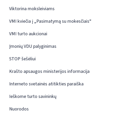
Viktorina moksleiviams
VMI kviečia į „Pasimatymą su mokesčiais“
VMI turto aukcionai
Įmonių VDU palyginimas
STOP šešėliui
Krašto apsaugos ministerijos informacija
Interneto svetainės atitikties paraiška
Ieškome turto savininkų
Nuorodos