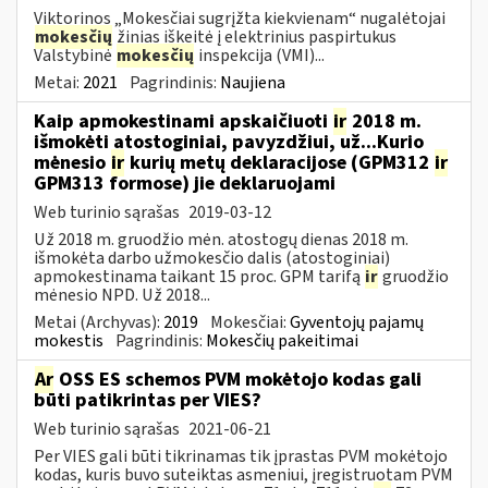
Viktorinos „Mokesčiai sugrįžta kiekvienam“ nugalėtojai
mokesčių
žinias iškeitė į elektrinius paspirtukus
Valstybinė
mokesčių
inspekcija (VMI)...
Metai:
2021
Pagrindinis:
Naujiena
Kaip apmokestinami apskaičiuoti
ir
2018 m.
išmokėti atostoginiai, pavyzdžiui, už...Kurio
mėnesio
ir
kurių metų deklaracijose (GPM312
ir
GPM313 formose) jie deklaruojami
Web turinio sąrašas
2019-03-12
Už 2018 m. gruodžio mėn. atostogų dienas 2018 m.
išmokėta darbo užmokesčio dalis (atostoginiai)
apmokestinama taikant 15 proc. GPM tarifą
ir
gruodžio
mėnesio NPD. Už 2018...
Metai (Archyvas):
2019
Mokesčiai:
Gyventojų pajamų
mokestis
Pagrindinis:
Mokesčių pakeitimai
Ar
OSS ES schemos PVM mokėtojo kodas gali
būti patikrintas per VIES?
Web turinio sąrašas
2021-06-21
Per VIES gali būti tikrinamas tik įprastas PVM mokėtojo
kodas, kuris buvo suteiktas asmeniui, įregistruotam PVM