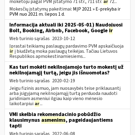
mokėtoju pagal PVM įstatymo 71 str., 711 str.
ar
72...
Mokesčių įstatymų pakeitimai:
MĮP 2021 » E-prekyba ir
PVM nuo 2021 m. liepos 1 d.
Informacija aktuali iki 2025-05-01) Naudojuosi
Bolt, Booking, Airbnb, Facebook, Google
ir
Web turinio sąrašas
2023-10-12
Įprastai teikiamų paslaugų pardavimo PVM apskaičiuoja
ir
į biudžetą moka paslaugų teikėjas. Tačiau Lietuvos
Respublikos apmokestinamiesiems...
Kas turi mokėti nekilnojamojo turto mokestį už
nekilnojamąjį turtą, jeigu jis išnuomotas?
Web turinio sąrašas
2020-02-19
Jeigu fizinis asmuo, jam nuosavybės teise priklausantį
arba įsigyjamą nekilnojamąjį turtą perduoda naudoti
juridiniam asmeniui ilgiau kaip vieno mėnesio
laikotarpiui
ar
...
VMI skelbia rekomendacinio pobūdžio
klausimynus
asmenims
, pageidaujantiems
tapti
Web turinio sąrašas
2022-06-08