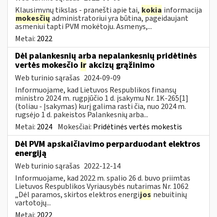
Klausimynų tikslas - pranešti apie tai,
kokia
informacija
mokesčių
administratoriui yra būtina, pageidaujant
asmeniui tapti PVM mokėtoju. Asmenys,...
Metai:
2022
Dėl palankesnių arba nepalankesnių pridėtinės
vertės mokesčio
ir
akcizų grąžinimo
Web turinio sąrašas
2024-09-09
Informuojame, kad Lietuvos Respublikos finansų
ministro 2024 m. rugpjūčio 1 d. įsakymu Nr. 1K-265[1]
(toliau - Įsakymas) kurį galima rasti čia, nuo 2024 m.
rugsėjo 1 d. pakeistos Palankesnių arba...
Metai:
2024
Mokesčiai:
Pridėtinės vertės mokestis
Dėl PVM apskaičiavimo perparduodant elektros
energiją
Web turinio sąrašas
2022-12-14
Informuojame, kad 2022 m. spalio 26 d. buvo priimtas
Lietuvos Respublikos Vyriausybės nutarimas Nr. 1062
„Dėl paramos, skirtos elektros energi
jos
nebuitinių
vartotojų...
Metai:
2022