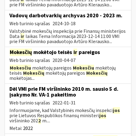
prie FM viršininko pavaduotojo Artūro Klerausko...
Vadovų darbotvarkių archyvas 2020 - 2023 m.
Web turinio sąrašas
2024-10-18
Valstybinė mokesčių inspekcija prie Finansų ministerijos
Data
ir
laikas Tema Informacija 2023-12-14 11:00 VMI
prie FM viršininko pavaduotojo Artūro Klerausko...
Mokesčių
mokėtojo teisės
ir
pareigos
Web turinio sąrašas
2020-04-07
Mokesčių
mokėtojų pareigos
Mokesčių
mokėtojų
teisės
Mokesčių
mokėtojų pareigos
Mokesčių
mokėtojas...
Dėl VMI prie FM viršininko 2010 m. sausio 5 d.
įsakymo Nr. VA-1 pakeitimo
Web turinio sąrašas
2022-01-31
Informuojame, kad Valstybinės mokesčių inspekci
jos
prie Lietuvos Respublikos finansų ministeri
jos
viršininko 202
2
m....
Metai:
2022