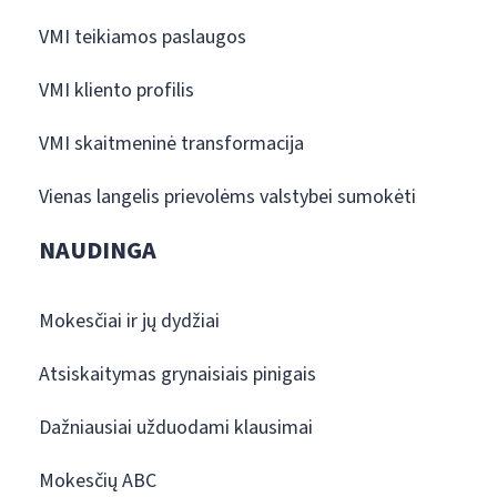
VMI teikiamos paslaugos
VMI kliento profilis
VMI skaitmeninė transformacija
Vienas langelis prievolėms valstybei sumokėti
NAUDINGA
Mokesčiai ir jų dydžiai
Atsiskaitymas grynaisiais pinigais
Dažniausiai užduodami klausimai
Mokesčių ABC