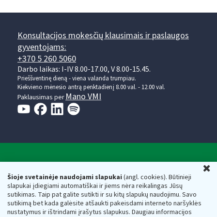
Konsultacijos mokesčių klausimais ir paslaugos
gyventojams:
+370 5 260 5060
Darbo laikas: I-IV 8.00-17.00, V 8.00-15.45.
Prieššventinę dieną - viena valanda trumpiau.
Kiekvieno mėnesio antrą penktadienį 8.00 val. - 12.00 val.
Mano VMI
Paklausimas per
Valstybinė mokesčių inspekcija prie Lietuvos
U
Respublikos finansų ministerijos
Šioje svetainėje naudojami slapukai
(angl. cookies). Būtinieji
slapukai įdiegiami automatiškai ir jiems nėra reikalingas Jūsų
Biudžetinė įstaiga. Juridinio asmens kodas — 188659752,
sutikimas. Taip pat galite sutikti ir su kitų slapukų naudojimu. Savo
adresas: Vasario 16-osios g. 14, 01107 Vilnius, Lietuva, el.paštas:
sutikimą bet kada galėsite atšaukti pakeisdami interneto naršyklės
vmi@vmi.lt
, E. pristatymo dėžutės adresas 188659752
nustatymus ir ištrindami įrašytus slapukus. Daugiau informacijos
Duomenys apie Valstybinę mokesčių inspekciją prie Lietuvos