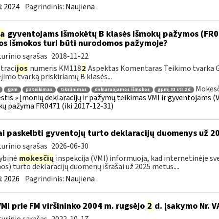
:
2024
Pagrindinis:
Naujiena
ia
gyventojams išmokėtų B klasės išmokų pažymos (FR047
os išmokos turi būti nurodomos pažymoje?
urinio sąrašas
2018-11-22
traci
jos
numeris KM118
2
Aspektas Komentaras Teikimo tvarka 
imo tvarką priskiriamų B klasės...
Mokesč
gpm
pateikimas
tikslinimas
deklaruojamos išmokos
gpmį 33 str 2 d
tis » Įmonių deklaracijų ir pažymų teikimas VMI ir gyventojams (
ų pažyma FR0471 (iki 2017-12-31)
ai paskelbti gyventojų turto deklaracijų duomenys už 
urinio sąrašas
2026-06-30
ybinė
mokesčių
inspekcija (VMI) informuoja, kad internetinėje sv
os) turto deklaracijų duomenų išrašai už 2025 metus....
:
2026
Pagrindinis:
Naujiena
VMI prie FM viršininko 2004 m. rugsėjo
2
d. įsakymo Nr. V