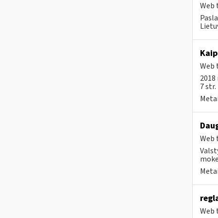
Web t
Pasla
Lietu
Kaip
Web t
2018 
7 str
Metai
Daug
Web t
Valst
mokes
Metai
regl
Web t