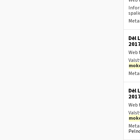
Web t
Infor
spali
Metai
Dėl 
2017
Web t
Valst
moke
Metai
Dėl 
2017
Web t
Valst
moke
Metai
Pelno