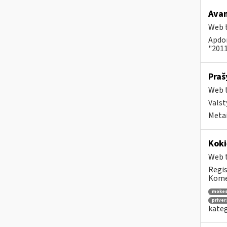
Avan
Web t
Apdor
"2011
Praš
Web t
Valst
Metai
Koki
Web t
Regis
Komen
mokes
priver
kateg