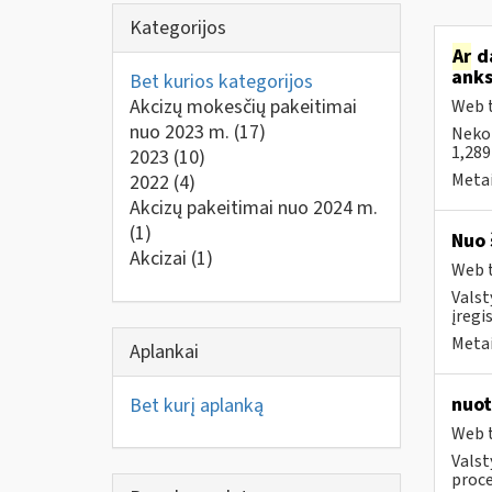
Kategorijos
Ar
da
anks
Bet kurios kategorijos
Akcizų mokesčių pakeitimai
Web t
nuo 2023 m.
(17)
Neko
1,289
2023
(10)
Metai
2022
(4)
Akcizų pakeitimai nuo 2024 m.
(1)
Nuo 
Akcizai
(1)
Web t
Valst
įregi
Metai
Aplankai
nuot
Bet kurį aplanką
Web t
Valst
proce