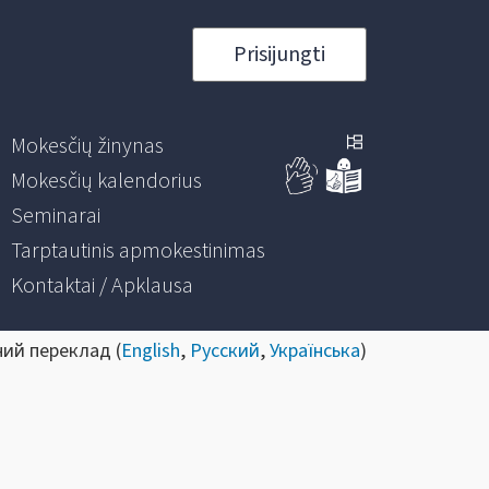
Prisijungti
Mokesčių žinynas
Mokesčių kalendorius
Seminarai
Tarptautinis apmokestinimas
Kontaktai / Apklausa
ний переклад (
English
,
Русский
,
Українська
)