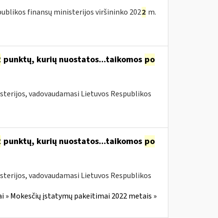
blikos finansų ministerijos viršininko 202
2
m.
2
punktų, kurių nuostatos...taikomos
po
isterijos, vadovaudamasi Lietuvos Respublikos
2
punktų, kurių nuostatos...taikomos
po
isterijos, vadovaudamasi Lietuvos Respublikos
i » Mokesčių įstatymų pakeitimai 2022 metais »