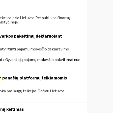
ekcijos prie Lietuvos Respublikos finansų
lstybinėje...
arkos pakeitimų deklaruojant
atvirtinti pajamų mokesčio deklaravimo
i » Gyventojų pajamų mokesčio pakeitimai nuo
r
panašių platformų teikiamomis
oka paslaugų teikėjas. Tačiau Lietuvos
enų keitimas