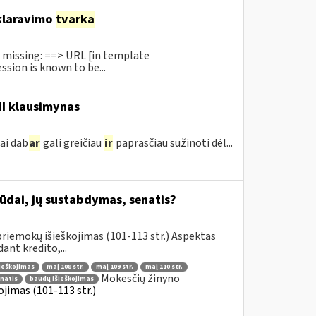
laravimo
tvarka
r missing: ==> URL [in template
ssion is known to be...
MI klausimynas
ai dab
ar
gali greičiau
ir
paprasčiau sužinoti dėl...
būdai, jų sustabdymas, senatis?
riemokų išieškojimas (101-113 str.) Aspektas
nt kredito,...
šieškojimas
maį 108 str.
maį 109 str.
maį 110 str.
Mokesčių žinyno
enatis
baudų išieškojimas
jimas (101-113 str.)