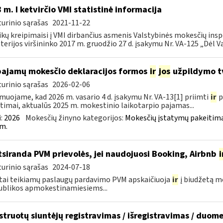
 m. I ketvirčio VMI statistinė informacija
urinio sąrašas
2021-11-22
ikų kreipimaisi į VMI dirbančius asmenis Valstybinės mokesčių insp
terijos viršininko 2017 m. gruodžio 27 d. įsakymu Nr. VA-125 „Dėl Va
pajamų mokesčio deklaracijos formos
ir
jos
užpildymo tv
urinio sąrašas
2026-02-06
muojame, kad 2026 m. vasario 4 d. įsakymu Nr. VA-13[1] priimti
ir
p
timai, aktualūs 2025 m. mokestinio laikotarpio pajamas...
:
2026
Mokesčių žinyno kategorijos:
Mokesčių įstatymų pakeitima
m.
siranda PVM prievolės, jei naudojuosi Booking, Airbnb
i
urinio sąrašas
2024-07-18
tai teikiamų paslaugų pardavimo PVM apskaičiuoja
ir
į biudžetą m
blikos apmokestinamiesiems...
struotų siuntėjų registravimas / išregistravimas / duom