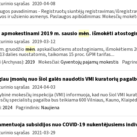
urinio sąrašas
2020-04-08
ugos pavadinimas - Registruotų siuntėjų registravimas/išregistr
vos ir užsienio asmenys. Paslaugos apibūdinimas: Mokesčių mokėtoj
 apmokestinami 2019 m. sausio
mėn
. išmokėti atostogi
urinio sąrašas
2019-03-12
m. gruodžio
mėn
. apskaičiuotiems atostoginiams, išmokėtiems 2
. 13 dalies nuostatomis, taikomas 15 proc. GPM tarifas....
 (Archyvas):
2019
Mokesčiai:
Gyventojų pajamų mokestis
Pagrind
iau įmonių nuo šiol galės naudotis VMI kuratorių pagal
urinio sąrašas
2024-04-03
ybinė mokesčių inspekcija (VMI) informuoja, kad nuo šiol VMI kurat
čių specialistų pagalba bus teikiama 600 Vilniaus, Kauno, Klaipėdo
:
2024
Pagrindinis:
Naujiena
amentuoja subsidijos nuo COVID-19 nukentėjusiems indi
urinio sąrašas
2021-03-29