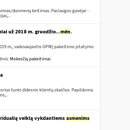
avimas/duomenų keitimas. Paslaugos gavėjai -
ai,...
niai už 2018 m. gruodžio...
mėn
.
019 m., vadovaujantis GPMĮ pakeitimo įstatymo
inis:
Mokesčių pakeitimai
ba
orius turės didesnis klientų skaičius. Papildoma
s,...
vidualią veiklą vykdantiems
asmenims