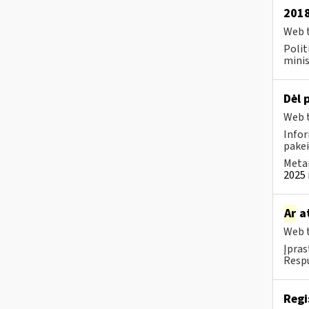
2018
Web t
Polit
minis
Dėl 
Web t
Infor
pakei
Metai
2025 
Ar
at
Web t
Įpras
Respu
Regi