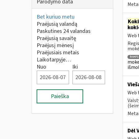
Parodymo data
Metai
Bet kuriuo metu
Kok
Praėjusią valandą
koki
Paskutines 24 valandas
Web t
Praėjusią savaitę
Regis
Praėjusį mėnesį
mokėj
Praėjusiais metais
fr0471
Laikotarpyje…
mokes
Nuo
Iki
išmok
Vieš
Web t
Paieška
Valst
(šeim
Metai
Dėl 