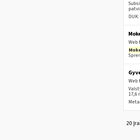
Subsi
patvi
DUK:
Moke
Web t
Moke
Spren
Gyve
Web t
Valst
17,6 
Metai
20 Įra