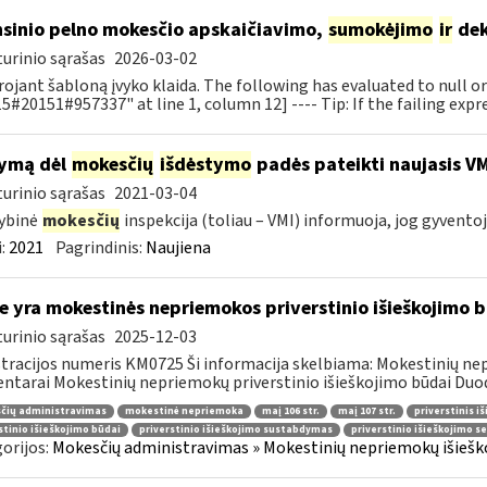
sinio pelno mokesčio apskaičiavimo,
sumokėjimo
ir
dek
urinio sąrašas
2026-03-02
ojant šabloną įvyko klaida. The following has evaluated to null o
5#20151#957337" at line 1, column 12] ---- Tip: If the failing expre
ymą dėl
mokesčių
išdėstymo
padės pateikti naujasis V
urinio sąrašas
2021-03-04
ybinė
mokesčių
inspekcija (toliau – VMI) informuoja, jog gyventoj
:
2021
Pagrindinis:
Naujiena
e yra mokestinės nepriemokos priverstinio išieškojimo 
urinio sąrašas
2025-12-03
tracijos numeris KM0725 Ši informacija skelbiama: Mokestinių nep
tarai Mokestinių nepriemokų priverstinio išieškojimo būdai Duoda
čių administravimas
mokestinė nepriemoka
maį 106 str.
maį 107 str.
priverstinis i
stinio išieškojimo būdai
priverstinio išieškojimo sustabdymas
priverstinio išieškojimo s
orijos:
Mokesčių administravimas » Mokestinių nepriemokų išieško