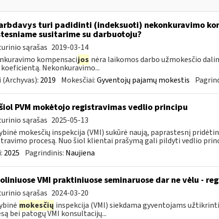
rbdavys turi padidinti (indeksuoti) nekonkuravimo k
tesniame susitarime su darbuotoju?
urinio sąrašas
2019-03-14
nkuravimo kompensaci
jos
nėra laikomos darbo užmokesčio dalim
 koeficientą. Nekonkuravimo...
 (Archyvas):
2019
Mokesčiai:
Gyventojų pajamų mokestis
Pagrind
šiol PVM mokėtojo registravimas vedlio principu
urinio sąrašas
2025-05-13
ybinė mokesčių inspekcija (VMI) sukūrė naują, paprastesnį pridėt
stravimo procesą. Nuo šiol klientai prašymą gali pildyti vedlio princi
:
2025
Pagrindinis:
Naujiena
oliniuose VMI praktiniuose seminaruose dar ne vėlu - reg
urinio sąrašas
2024-03-20
ybinė
mokesčių
inspekcija (VMI) siekdama gyventojams užtikrint
są bei patogų VMI konsultacijų...