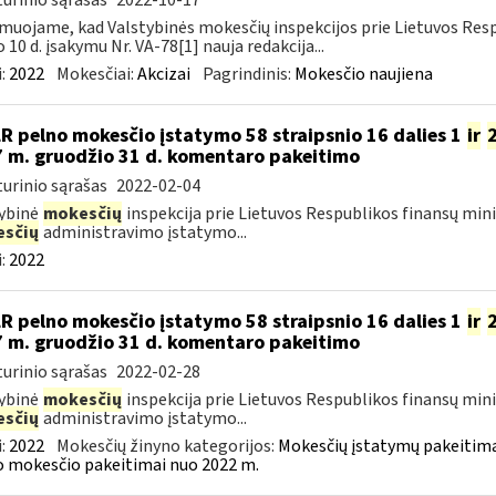
urinio sąrašas
2022-10-17
muojame, kad Valstybinės mokesčių inspekcijos prie Lietuvos Respu
o 10 d. įsakymu Nr. VA-78[1] nauja redakcija...
:
2022
Mokesčiai:
Akcizai
Pagrindinis:
Mokesčio naujiena
LR pelno mokesčio įstatymo 58 straipsnio 16 dalies 1
ir
 m. gruodžio 31 d. komentaro pakeitimo
urinio sąrašas
2022-02-04
ybinė
mokesčių
inspekcija prie Lietuvos Respublikos finansų min
sčių
administravimo įstatymo...
:
2022
LR pelno mokesčio įstatymo 58 straipsnio 16 dalies 1
ir
 m. gruodžio 31 d. komentaro pakeitimo
urinio sąrašas
2022-02-28
ybinė
mokesčių
inspekcija prie Lietuvos Respublikos finansų min
sčių
administravimo įstatymo...
:
2022
Mokesčių žinyno kategorijos:
Mokesčių įstatymų pakeitima
 mokesčio pakeitimai nuo 2022 m.