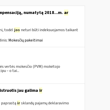
ompensaciją, numatytą 2018...m.
ar
i, todėl
jos
neturi būti indeksuojamos taikant
inis:
Mokesčių pakeitimai
inės vertės mokesčio (PVM) mokėtojo
pu – o tai...
istruotis jau galima
ir
i paprastą
ir
sklandų pajamų deklaravimo