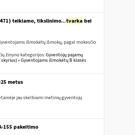
1) teikiamo, tikslinimo...
tvarka
bei
Gyventojams išmokėtų išmokų, pagal mokesčio
ių žinyno kategorijos:
Gyventojų pajamų
V skyrius) » Gyventojams išmokėtų B klasės
2025 metus
etainėje jau skelbiami metinių gyventojų
A-155 pakeitimo