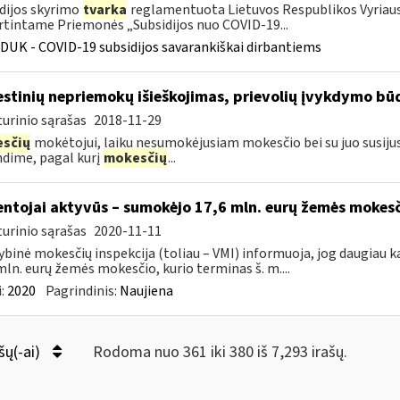
dijos skyrimo
tvarka
reglamentuota Lietuvos Respublikos Vyriausy
rtintame Priemonės „Subsidijos nuo COVID-19...
DUK - COVID-19 subsidijos savarankiškai dirbantiems
stinių nepriemokų išieškojimas, prievolių įvykdymo būd
urinio sąrašas
2018-11-29
sčių
mokėtojui, laiku nesumokėjusiam mokesčio bei su juo susij
dime, pagal kurį
mokesčių
...
ntojai aktyvūs – sumokėjo 17,6 mln. eurų žemės mokes
urinio sąrašas
2020-11-11
ybinė mokesčių inspekcija (toliau – VMI) informuoja, jog daugiau k
mln. eurų žemės mokesčio, kurio terminas š. m....
:
2020
Pagrindinis:
Naujiena
šų(-ai)
Rodoma nuo 361 iki 380 iš 7,293 irašų.