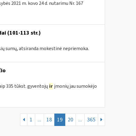
bės 2021 m. kovo 24 d. nutarimu Nr. 167
ai (101-113 str.)
usių sumų, atsiranda mokestinė nepriemoka.
čio
aip 335 tūkst. gyventojų
ir
įmonių jau sumokėjo
1
...
18
19
20
...
365