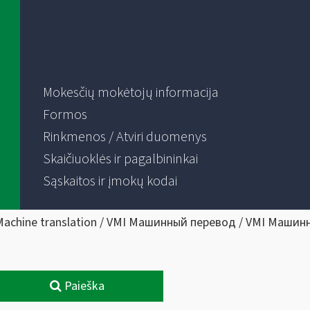
Mokesčių mokėtojų informacija
Formos
Rinkmenos / Atviri duomenys
Skaičiuoklės ir pagalbininkai
Sąskaitos ir įmokų kodai
Machine translation / VMI Машинный перевод / VMI Машин
Paieška