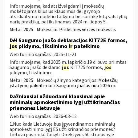
Informuojame, kad atsižvelgdami į mokesčių
mokėtojams kilusius klausimus dėl grynojo
atsiskaitymo modelio taikymo bei surinkę kitų valstybių
narių praktiką, patikslinamas 2024 m. liepos 5...
Metai:
2025
Mokesčiai:
Pridėtinės vertės mokestis
Dėl Saugumo įnašo deklaracijos KIT725 formos,
jos
pildymo, tikslinimo
ir
pateikimo
Web turinio sąrašas
2025-11-21
Informuojame, kad 2025 m. lapkričio 19 d. buvo priimtas
Saugumo įnašo deklaraci
jos
KIT725 formos,
jos
pildymo, tikslinimo...
Metai:
2025
Mokesčių žinyno kategorijos:
Mokesčių
įstatymų pakeitimai » Saugumo įnašas nuo 2026 m.
Dažniausiai užduodami klausimai apie
minimalų apmokestinimo lygį užtikrinančias
priemones Lietuvoje
Web turinio sąrašas
2026-03-12
1.Nuo kada Lietuvoje bus įgyvendinamos minimalų
apmokestinimo lygį ES užtikrinančios priemonės?
Lietuva pasirinko taikyti Direktyvos 50 straipsnyje