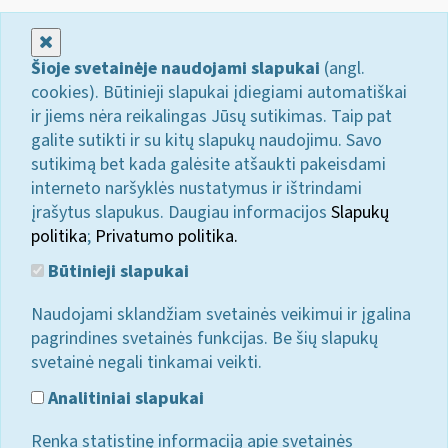
Uždaryti
Šioje svetainėje naudojami slapukai
(angl.
cookies). Būtinieji slapukai įdiegiami automatiškai
ir jiems nėra reikalingas Jūsų sutikimas. Taip pat
galite sutikti ir su kitų slapukų naudojimu. Savo
sutikimą bet kada galėsite atšaukti pakeisdami
interneto naršyklės nustatymus ir ištrindami
įrašytus slapukus. Daugiau informacijos
Slapukų
politika
;
Privatumo politika.
Būtinieji slapukai
Naudojami sklandžiam svetainės veikimui ir įgalina
pagrindines svetainės funkcijas. Be šių slapukų
svetainė negali tinkamai veikti.
Analitiniai slapukai
Renka statistinę informaciją apie svetainės