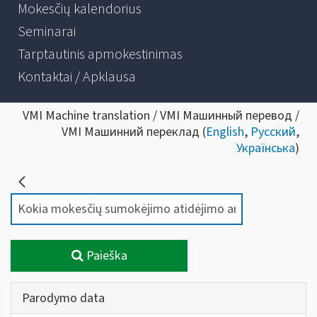
Mokesčių kalendorius
Seminarai
Tarptautinis apmokestinimas
Kontaktai / Apklausa
VMI Machine translation / VMI Машинный перевод /
VMI Машинний переклад (
English
,
Русский
,
Українська
)
Paieška
Parodymo data