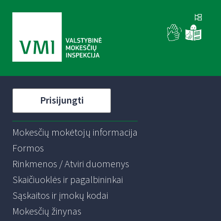
Prisijungti
Mokesčių mokėtojų informacija
Formos
Rinkmenos / Atviri duomenys
Skaičiuoklės ir pagalbininkai
Sąskaitos ir įmokų kodai
Mokesčių žinynas