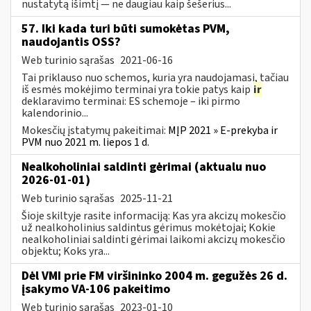
nustatytą išimtį — ne daugiau kaip šešerius...
57. Iki kada turi būti sumokėtas PVM,
naudojantis OSS?
Web turinio sąrašas
2021-06-16
Tai priklauso nuo schemos, kuria yra naudojamasi, tačiau
iš esmės mokėjimo terminai yra tokie patys kaip
ir
deklaravimo terminai: ES schemoje – iki pirmo
kalendorinio...
Mokesčių įstatymų pakeitimai:
MĮP 2021 » E-prekyba ir
PVM nuo 2021 m. liepos 1 d.
Nealkoholiniai saldinti gėrimai (aktualu nuo
2026-01-01)
Web turinio sąrašas
2025-11-21
Šioje skiltyje rasite informaciją: Kas yra akcizų mokesčio
už nealkoholinius saldintus gėrimus mokėtojai; Kokie
nealkoholiniai saldinti gėrimai laikomi akcizų mokesčio
objektu; Koks yra...
Dėl VMI prie FM viršininko 2004 m. gegužės 26 d.
įsakymo VA-106 pakeitimo
Web turinio sąrašas
2023-01-10