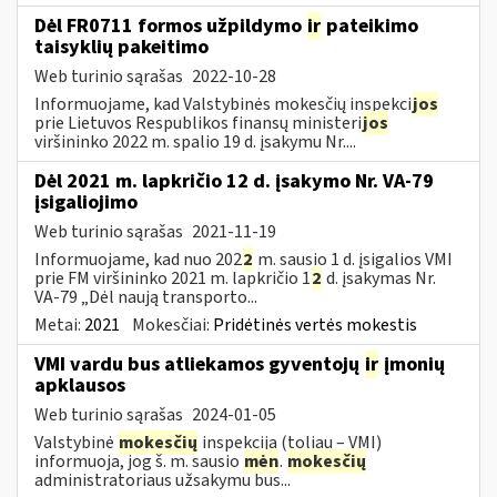
Dėl FR0711 formos užpildymo
ir
pateikimo
taisyklių pakeitimo
Web turinio sąrašas
2022-10-28
Informuojame, kad Valstybinės mokesčių inspekci
jos
prie Lietuvos Respublikos finansų ministeri
jos
viršininko 2022 m. spalio 19 d. įsakymu Nr....
Dėl 2021 m. lapkričio 12 d. įsakymo Nr. VA-79
įsigaliojimo
Web turinio sąrašas
2021-11-19
Informuojame, kad nuo 202
2
m. sausio 1 d. įsigalios VMI
prie FM viršininko 2021 m. lapkričio 1
2
d. įsakymas Nr.
VA-79 „Dėl naują transporto...
Metai:
2021
Mokesčiai:
Pridėtinės vertės mokestis
VMI vardu bus atliekamos gyventojų
ir
įmonių
apklausos
Web turinio sąrašas
2024-01-05
Valstybinė
mokesčių
inspekcija (toliau – VMI)
informuoja, jog š. m. sausio
mėn
.
mokesčių
administratoriaus užsakymu bus...