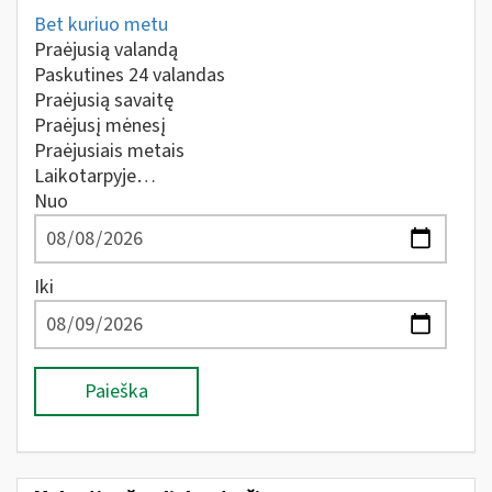
Bet kuriuo metu
Praėjusią valandą
Paskutines 24 valandas
Praėjusią savaitę
Praėjusį mėnesį
Praėjusiais metais
Laikotarpyje…
Nuo
Iki
Paieška