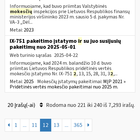
Informuojame, kad buvo priimtas Valstybinės
mokesčių
inspekcijos prie Lietuvos Respublikos finansų
ministerijos viršininko 2023 m. sausio 5 d. įsakymas Nr.
VA-3 „Dėl...
Metai:
2023
IX-751 pakeitimo įstatymo
ir
su juo susijusių
pakeitimų nuo 2025-05-01
Web turinio sąrašas
2025-04-22
Informuojame, kad 2024 m. balandžio 10 d. buvo
priimtas Lietuvos Respublikos pridėtinės vertės
mokesčio įstatymo Nr. IX-751
2
, 13, 15, 28, 31, 3
2
,...
Metai:
2025
Mokesčių įstatymų pakeitimai:
MĮP 2021 »
Pridėtinės vertės mokesčio pakeitimai nuo 2025 m.
20 Įrašų(-ai)
Rodoma nuo 221 iki 240 iš 7,293 irašų.
1
...
11
12
13
...
365