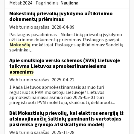
Metai:
2024
Pagrindinis:
Naujiena
Mokestinių prievolių įvykdymo užtikrinimo
dokumentų priėmimas
Web turinio sąrašas
2020-04-09
Paslaugos pavadinimas - Mokestinių prievolių įvykdymo
užtikrinimo dokumentų priėmimas. Paslaugos gavėjai -
Mokesčių
mokėtojai. Paslaugos apibūdinimas: Sandėlių
savininkai,...
Apie smulkiojo verslo schemos (SVS) Lietuvoje
taikymą Lietuvos apmokestinamiesiems
asmenims
Web turinio sąrašas
2025-04-22
1.Kada Lietuvos apmokestinamasis asmuo turi
registruotis PVM mokėtoju Lietuvoje? Lietuvos
apmokestinamasis asmuo nuo 2025-05-01 turi
įsiregistruoti PVM mokėtoju, skaičiuoti, deklaruoti...
Dėl Mokestinių prievolių, kai elektros energiją iš
atsinaujinančių šaltinių gaminantis vartotojas
pasirenka grynojo atsiskaitymo modelį
Web turinio sąrašas
2025-11-28