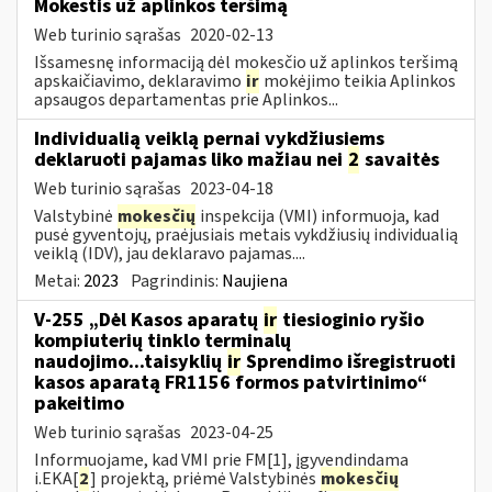
Mokestis už aplinkos teršimą
Web turinio sąrašas
2020-02-13
Išsamesnę informaciją dėl mokesčio už aplinkos teršimą
apskaičiavimo, deklaravimo
ir
mokėjimo teikia Aplinkos
apsaugos departamentas prie Aplinkos...
Individualią veiklą pernai vykdžiusiems
deklaruoti pajamas liko mažiau nei
2
savaitės
Web turinio sąrašas
2023-04-18
Valstybinė
mokesčių
inspekcija (VMI) informuoja, kad
pusė gyventojų, praėjusiais metais vykdžiusių individualią
veiklą (IDV), jau deklaravo pajamas....
Metai:
2023
Pagrindinis:
Naujiena
V-255 „Dėl Kasos aparatų
ir
tiesioginio ryšio
kompiuterių tinklo terminalų
naudojimo...taisyklių
ir
Sprendimo išregistruoti
kasos aparatą FR1156 formos patvirtinimo“
pakeitimo
Web turinio sąrašas
2023-04-25
Informuojame, kad VMI prie FM[1], įgyvendindama
i.EKA[
2
] projektą, priėmė Valstybinės
mokesčių