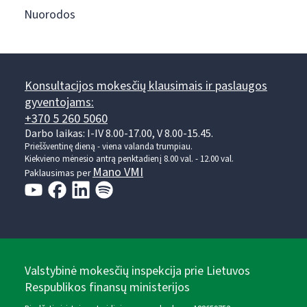
Nuorodos
Konsultacijos mokesčių klausimais ir paslaugos
gyventojams:
+370 5 260 5060
Darbo laikas: I-IV 8.00-17.00, V 8.00-15.45.
Prieššventinę dieną - viena valanda trumpiau.
Kiekvieno mėnesio antrą penktadienį 8.00 val. - 12.00 val.
Mano VMI
Paklausimas per
Valstybinė mokesčių inspekcija prie Lietuvos
Respublikos finansų ministerijos