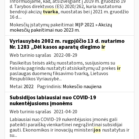
Informuojame, kad, atsižvelgiant į 2019 m. gruodžio 19
d. Tarybos direktyvos (ES) 2020/262, kuria nustatoma
bendroji akcizų
tvarka
, nuostatas bei į 2021 m. gruodžio
16 d....
Mokesčių įstatymų pakeitimai:
MĮP 2021 » Akcizų
mokesčių pakeitimai nuo 2023 m.
Vyriausybės 2002 m. rugpjūčio 13 d. nutarimo
Nr. 1283 „Dėl kasos aparatų diegimo
ir
Web turinio sąrašas
2022-08-29
Pasikeitus teisės aktų nuostatoms, susijusioms su
teisiniu pagrindu nustatyti atsiskaitymų už prekes
ir
paslaugas duomenų fiksavimo tvarką, Lietuvos
Respublikos Vyriausybė...
Metai:
2022
Pagrindinis:
Mokesčio naujiena
Subsidijos labiausiai nuo COVID-19
nukentėjusioms įmonėms
Web turinio sąrašas
2021-04-20
Labiausiai nuo COVID-19 nukentėjusios įmonės gali
pateikti paraišką vienkartinei negrąžintinai subsidijai
gauti. Ekonomikos ir inovacijų ministeri
jos
nustatytus ir
su...