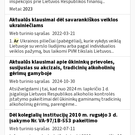
inspekcijos prie Lietuvos Respublikos finansų...
Metai:
2023
Aktualūs klausimai dėl savarankiškos veiklos
ukrainiečiams
Web turinio sąrašas
2022-03-21
1.
Ar
Ukrainos piliečiai (pabėgėliai), kurie vykdys veiklą
Lietuvoje su verslo liudijimu arba pagal individualios
veiklos pažymą, bus laikomi PVM tikslais Lietuvos...
Aktualūs klausimai apie ūkininkų prievoles,
susijusias su akcizais, tradicinių alkoholinių
gėrimų gamyboje
Web turinio sąrašas
2024-10-30
Atsižvelgdami į tai, kad nuo 2024 m. lapkričio 1 d.
įsigalioja Lietuvos Respublikos alkoholio kontrolės
įstatymo pakeitimai dėl ūkininkų gaminamų tradicinių
alkoholinių gėrimų, parengėme...
Dėl kolegialių institucijų 2010 m. rugsėjo 3 d.
įsakymo Nr. VA-97/1B-553 pakeitimo
Web turinio sąrašas
2022-07-11