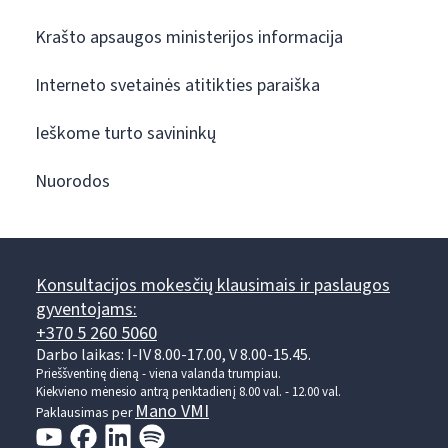
Krašto apsaugos ministerijos informacija
Interneto svetainės atitikties paraiška
Ieškome turto savininkų
Nuorodos
Konsultacijos mokesčių klausimais ir paslaugos
gyventojams:
+370 5 260 5060
Darbo laikas: I-IV 8.00-17.00, V 8.00-15.45.
Prieššventinę dieną - viena valanda trumpiau.
Kiekvieno mėnesio antrą penktadienį 8.00 val. - 12.00 val.
Mano VMI
Paklausimas per