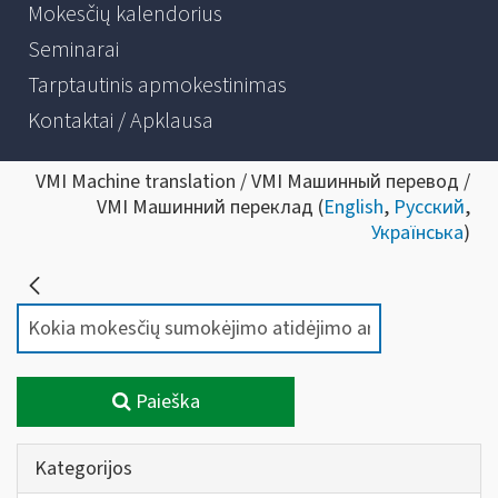
Mokesčių kalendorius
Seminarai
Tarptautinis apmokestinimas
Kontaktai / Apklausa
VMI Machine translation / VMI Машинный перевод /
VMI Машинний переклад (
English
,
Русский
,
Українська
)
Paieška
Kategorijos