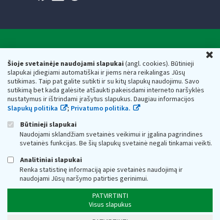
Valstybinė mokesčių inspekcija prie Lietuvos
U
Respublikos finansų ministerijos
Šioje svetainėje naudojami slapukai
(angl. cookies). Būtinieji
slapukai įdiegiami automatiškai ir jiems nėra reikalingas Jūsų
Biudžetinė įstaiga. Juridinio asmens kodas — 188659752,
sutikimas. Taip pat galite sutikti ir su kitų slapukų naudojimu. Savo
adresas: Vasario 16-osios g. 14, 01107 Vilnius, Lietuva, el.paštas:
sutikimą bet kada galėsite atšaukti pakeisdami interneto naršyklės
vmi@vmi.lt
, E. pristatymo dėžutės adresas 188659752
nustatymus ir ištrindami įrašytus slapukus. Daugiau informacijos
Duomenys apie Valstybinę mokesčių inspekciją prie Lietuvos
Slapukų politika
;
Privatumo politika.
Respublikos finansų ministerijos kaupiami ir saugomi Juridinių
asmenų registre
Būtinieji slapukai
Naudojami sklandžiam svetainės veikimui ir įgalina pagrindines
svetainės funkcijas. Be šių slapukų svetainė negali tinkamai veikti.
Analitiniai slapukai
Renka statistinę informaciją apie svetainės naudojimą ir
naudojami Jūsų naršymo patirties gerinimui.
PATVIRTINTI
Visus slapukus