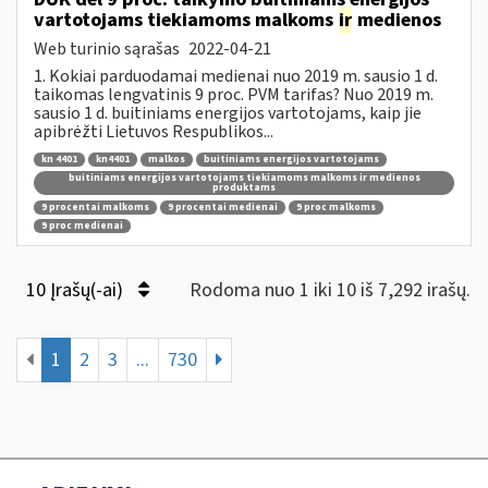
vartotojams tiekiamoms malkoms
ir
medienos
Web turinio sąrašas
2022-04-21
1. Kokiai parduodamai medienai nuo 2019 m. sausio 1 d.
taikomas lengvatinis 9 proc. PVM tarifas? Nuo 2019 m.
sausio 1 d. buitiniams energijos vartotojams, kaip jie
apibrėžti Lietuvos Respublikos...
kn 4401
kn4401
malkos
buitiniams energijos vartotojams
buitiniams energijos vartotojams tiekiamoms malkoms ir medienos
produktams
9 procentai malkoms
9 procentai medienai
9 proc malkoms
9 proc medienai
10 Įrašų(-ai)
Rodoma nuo 1 iki 10 iš 7,292 irašų.
1
2
3
...
730