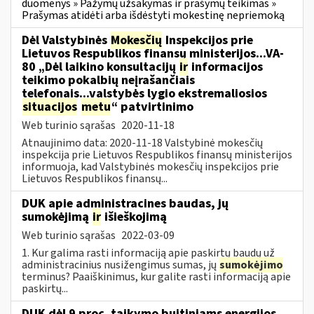
duomenys » Pažymų užsakymas ir prašymų teikimas »
Prašymas atidėti arba išdėstyti mokestinę nepriemoką
Dėl Valstybinės
Mokesčių
Inspekcijos prie
Lietuvos Respublikos finansų ministerijos...VA-
80 „Dėl laikino konsultacijų
ir
informacijos
teikimo pokalbių neįrašančiais
telefonais...valstybės lygio ekstremaliosios
situacijos
metu
“ patvirtinimo
Web turinio sąrašas
2020-11-18
Atnaujinimo data: 2020-11-18 Valstybinė mokesčių
inspekcija prie Lietuvos Respublikos finansų ministerijos
informuoja, kad Valstybinės mokesčių inspekcijos prie
Lietuvos Respublikos finansų...
DUK apie administracines baudas, jų
sumokėjimą
ir
išieškojimą
Web turinio sąrašas
2022-03-09
1. Kur galima rasti informaciją apie paskirtų baudų už
administracinius nusižengimus sumas, jų
sumokėjimo
terminus? Paaiškinimus, kur galite rasti informaciją apie
paskirtų...
DUK dėl 9 proc. taikymo buitiniams energijos