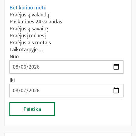
Bet kuriuo metu
Praėjusią valandą
Paskutines 24 valandas
Praėjusią savaitę
Praėjusį mėnesį
Praėjusiais metais
Laikotarpyje…
Nuo
Iki
Paieška