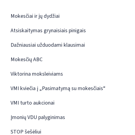
Mokesčiai ir jų dydžiai
Atsiskaitymas grynaisiais pinigais
Dažniausiai užduodami klausimai
Mokesčių ABC
Viktorina moksleiviams
VMI kviečia į „Pasimatymą su mokesčiais“
VMI turto aukcionai
Įmonių VDU palyginimas
STOP šešėliui