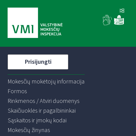
Prisijungti
Mokesčių mokėtojų informacija
Formos
Rinkmenos / Atviri duomenys
Skaičiuoklės ir pagalbininkai
Sąskaitos ir įmokų kodai
Mokesčių žinynas