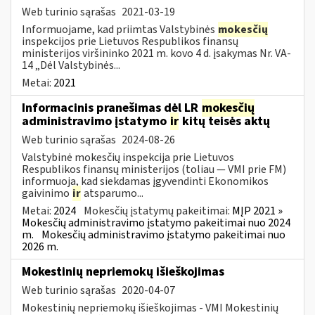
Web turinio sąrašas
2021-03-19
Informuojame, kad priimtas Valstybinės
mokesčių
inspekcijos prie Lietuvos Respublikos finansų
ministerijos viršininko 2021 m. kovo 4 d. įsakymas Nr. VA-
14 „Dėl Valstybinės...
Metai:
2021
Informacinis pranešimas dėl LR
mokesčių
administravimo įstatymo
ir
kitų teisės aktų
Web turinio sąrašas
2024-08-26
Valstybinė mokesčių inspekcija prie Lietuvos
Respublikos finansų ministerijos (toliau — VMI prie FM)
informuoja, kad siekdamas įgyvendinti Ekonomikos
gaivinimo
ir
atsparumo...
Metai:
2024
Mokesčių įstatymų pakeitimai:
MĮP 2021 »
Mokesčių administravimo įstatymo pakeitimai nuo 2024
m.
Mokesčių administravimo įstatymo pakeitimai nuo
2026 m.
Mokestinių nepriemokų išieškojimas
Web turinio sąrašas
2020-04-07
Mokestinių nepriemokų išieškojimas - VMI Mokestinių