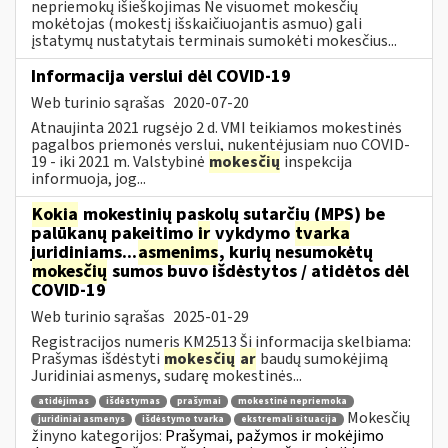
nepriemokų išieškojimas Ne visuomet mokesčių
mokėtojas (mokestį išskaičiuojantis asmuo) gali
įstatymų nustatytais terminais sumokėti mokesčius...
Informacija verslui dėl COVID-19
Web turinio sąrašas
2020-07-20
Atnaujinta 2021 rugsėjo 2 d. VMI teikiamos mokestinės
pagalbos priemonės verslui, nukentėjusiam nuo COVID-
19 - iki 2021 m. Valstybinė
mokesčių
inspekcija
informuoja, jog...
Kokia
mokestinių paskolų sutarčių (MPS) be
palūkanų pakeitimo
ir
vykdymo
tvarka
juridiniams...
asmenims
, kurių nesumokėtų
mokesčių
sumos buvo išdėstytos / atidėtos dėl
COVID-19
Web turinio sąrašas
2025-01-29
Registracijos numeris KM2513 Ši informacija skelbiama:
Prašymas išdėstyti
mokesčių
ar
baudų sumokėjimą
Juridiniai asmenys, sudarę mokestinės...
atidėjimas
išdėstymas
prašymai
mokestinė nepriemoka
Mokesčių
juridiniai asmenys
išdėstymo tvarka
ekstremali situacija
žinyno kategorijos:
Prašymai, pažymos ir mokėjimo