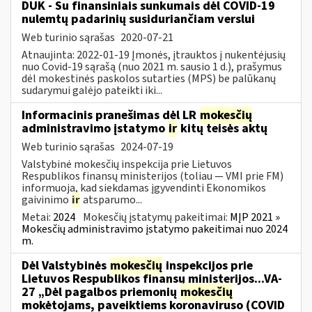
DUK - Su finansiniais sunkumais dėl COVID-19
nulemtų padarinių susiduriančiam verslui
Web turinio sąrašas
2020-07-21
Atnaujinta: 2022-01-19 Įmonės, įtrauktos į nukentėjusių
nuo Covid-19 sąrašą (nuo 2021 m. sausio 1 d.), prašymus
dėl mokestinės paskolos sutarties (MPS) be palūkanų
sudarymui galėjo pateikti iki...
Informacinis pranešimas dėl LR
mokesčių
administravimo įstatymo
ir
kitų teisės aktų
Web turinio sąrašas
2024-07-19
Valstybinė mokesčių inspekcija prie Lietuvos
Respublikos finansų ministerijos (toliau — VMI prie FM)
informuoja, kad siekdamas įgyvendinti Ekonomikos
gaivinimo
ir
atsparumo...
Metai:
2024
Mokesčių įstatymų pakeitimai:
MĮP 2021 »
Mokesčių administravimo įstatymo pakeitimai nuo 2024
m.
Dėl Valstybinės
mokesčių
inspekcijos prie
Lietuvos Respublikos finansų ministerijos...VA-
27 „Dėl pagalbos priemonių
mokesčių
mokėtojams, paveiktiems koronaviruso (COVID