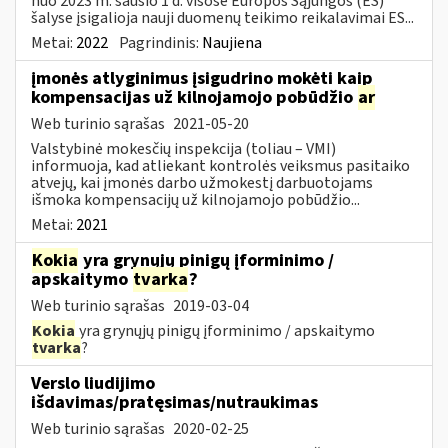
nuo 2023 m. sausio 1 d. visose Europos Sąjungos (ES)
šalyse įsigalioja nauji duomenų teikimo reikalavimai ES...
Metai:
2022
Pagrindinis:
Naujiena
įmonės atlyginimus įsigudrino mokėti kaip
kompensacijas už kilnojamojo pobūdžio
ar
Web turinio sąrašas
2021-05-20
Valstybinė mokesčių inspekcija (toliau – VMI)
informuoja, kad atliekant kontrolės veiksmus pasitaiko
atvejų, kai įmonės darbo užmokestį darbuotojams
išmoka kompensacijų už kilnojamojo pobūdžio...
Metai:
2021
Kokia
yra grynųjų pinigų įforminimo /
apskaitymo
tvarka
?
Web turinio sąrašas
2019-03-04
Kokia
yra grynųjų pinigų įforminimo / apskaitymo
tvarka
?
Verslo liudijimo
išdavimas/pratęsimas/nutraukimas
Web turinio sąrašas
2020-02-25