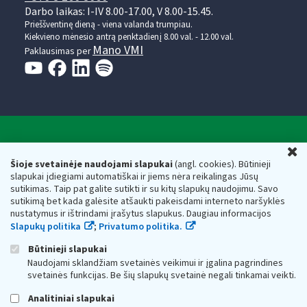
Darbo laikas: I-IV 8.00-17.00, V 8.00-15.45.
Prieššventinę dieną - viena valanda trumpiau.
Kiekvieno mėnesio antrą penktadienį 8.00 val. - 12.00 val.
Mano VMI
Paklausimas per
Valstybinė mokesčių inspekcija prie Lietuvos
U
Respublikos finansų ministerijos
Šioje svetainėje naudojami slapukai
(angl. cookies). Būtinieji
slapukai įdiegiami automatiškai ir jiems nėra reikalingas Jūsų
Biudžetinė įstaiga. Juridinio asmens kodas — 188659752,
sutikimas. Taip pat galite sutikti ir su kitų slapukų naudojimu. Savo
adresas: Vasario 16-osios g. 14, 01107 Vilnius, Lietuva, el.paštas:
sutikimą bet kada galėsite atšaukti pakeisdami interneto naršyklės
vmi@vmi.lt
, E. pristatymo dėžutės adresas 188659752
nustatymus ir ištrindami įrašytus slapukus. Daugiau informacijos
Duomenys apie Valstybinę mokesčių inspekciją prie Lietuvos
Slapukų politika
;
Privatumo politika.
Respublikos finansų ministerijos kaupiami ir saugomi Juridinių
asmenų registre
Būtinieji slapukai
Naudojami sklandžiam svetainės veikimui ir įgalina pagrindines
svetainės funkcijas. Be šių slapukų svetainė negali tinkamai veikti.
Analitiniai slapukai