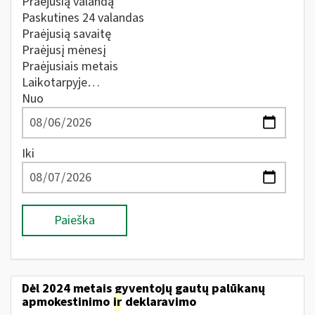
Praėjusią valandą
Paskutines 24 valandas
Praėjusią savaitę
Praėjusį mėnesį
Praėjusiais metais
Laikotarpyje…
Nuo
Iki
Paieška
Dėl 2024 metais gyventojų gautų palūkanų
apmokestinimo
ir
deklaravimo