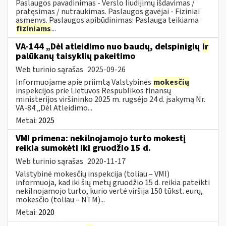
Paslaugos pavadinimas - Verslo liudijimų išdavimas /
pratęsimas / nutraukimas. Paslaugos gavėjai - Fiziniai
asmenys. Paslaugos apibūdinimas: Paslauga teikiama
fiziniams
...
VA-144 „Dėl atleidimo nuo baudų, delspinigių
ir
palūkanų taisyklių pakeitimo
Web turinio sąrašas
2025-09-26
Informuojame apie priimtą Valstybinės
mokesčių
inspekcijos prie Lietuvos Respublikos finansų
ministerijos viršininko 2025 m. rugsėjo 24 d. įsakymą Nr.
VA-84 „Dėl Atleidimo...
Metai:
2025
VMI primena: nekilnojamojo turto mokestį
reikia sumokėti iki gruodžio 15 d.
Web turinio sąrašas
2020-11-17
Valstybinė mokesčių inspekcija (toliau – VMI)
informuoja, kad iki šių metų gruodžio 15 d. reikia pateikti
nekilnojamojo turto, kurio vertė viršija 150 tūkst. eurų,
mokesčio (toliau – NTM)...
Metai:
2020