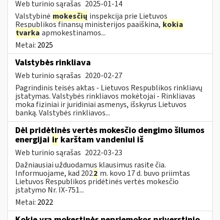
Web turinio sąrašas
2025-01-14
Valstybinė
mokesčių
inspekcija prie Lietuvos
Respublikos finansų ministerijos paaiškina,
kokia
tvarka
apmokestinamos...
Metai:
2025
Valstybės rinkliava
Web turinio sąrašas
2020-02-27
Pagrindinis teisės aktas - Lietuvos Respublikos rinkliavų
įstatymas. Valstybės rinkliavos mokėtojai - Rinkliavas
moka fiziniai ir juridiniai asmenys, išskyrus Lietuvos
banką. Valstybės rinkliavos...
Dėl pridėtinės vertės mokesčio dengimo šilumos
energijai
ir
karštam vandeniui iš
Web turinio sąrašas
2022-03-23
Dažniausiai užduodamus klausimus rasite čia.
Informuojame, kad 202
2
m. kovo 17 d. buvo priimtas
Lietuvos Respublikos pridėtinės vertės mokesčio
įstatymo Nr. IX-751...
Metai:
2022
Kokie yra mokestinės nepriemokos priverstinio