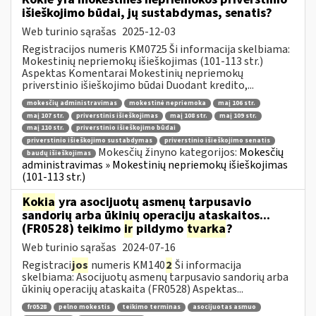
išieškojimo būdai, jų sustabdymas, senatis?
Web turinio sąrašas
2025-12-03
Registracijos numeris KM0725 Ši informacija skelbiama:
Mokestinių nepriemokų išieškojimas (101-113 str.)
Aspektas Komentarai Mokestinių nepriemokų
priverstinio išieškojimo būdai Duodant kredito,...
mokesčių administravimas
mokestinė nepriemoka
maį 106 str.
maį 107 str.
priverstinis išieškojimas
maį 108 str.
maį 109 str.
maį 110 str.
priverstinio išieškojimo būdai
priverstinio išieškojimo sustabdymas
priverstinio išieškojimo senatis
Mokesčių žinyno kategorijos:
Mokesčių
baudų išieškojimas
administravimas » Mokestinių nepriemokų išieškojimas
(101-113 str.)
Kokia
yra asocijuotų asmenų tarpusavio
sandorių arba ūkinių operacijų ataskaitos...
(FR0528) teikimo
ir
pildymo
tvarka
?
Web turinio sąrašas
2024-07-16
Registraci
jos
numeris KM140
2
Ši informacija
skelbiama: Asocijuotų asmenų tarpusavio sandorių arba
ūkinių operacijų ataskaita (FR0528) Aspektas...
fr0528
pelno mokestis
teikimo terminas
asocijuotas asmuo