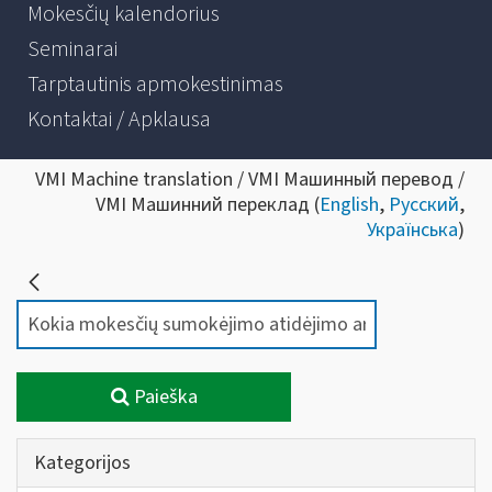
Mokesčių kalendorius
Seminarai
Tarptautinis apmokestinimas
Kontaktai / Apklausa
VMI Machine translation / VMI Машинный перевод /
VMI Машинний переклад (
English
,
Русский
,
Українська
)
Paieška
Kategorijos