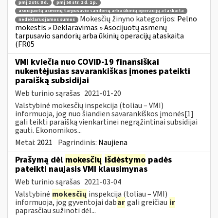
pmį 2 str. 8 d.
pmį 50 str. 2 d. 1 p.
asocijuotų asmenų tarpusavio sandorių arba ūkinių operacijų ataskaita
Mokesčių žinyno kategorijos:
Pelno
nedeklaruojamos sumos
mokestis » Deklaravimas » Asocijuotų asmenų
tarpusavio sandorių arba ūkinių operacijų ataskaita
(FR05
VMI kviečia nuo COVID-19 finansiškai
nukentėjusias savarankiškas įmones pateikti
paraišką subsidijai
Web turinio sąrašas
2021-01-20
Valstybinė mokesčių inspekcija (toliau – VMI)
informuoja, jog nuo šiandien savarankiškos įmonės[1]
gali teikti paraišką vienkartinei negrąžintinai subsidijai
gauti. Ekonomikos...
Metai:
2021
Pagrindinis:
Naujiena
Prašymą dėl
mokesčių
išdėstymo
padės
pateikti naujasis VMI klausimynas
Web turinio sąrašas
2021-03-04
Valstybinė
mokesčių
inspekcija (toliau – VMI)
informuoja, jog gyventojai dab
ar
gali greičiau
ir
paprasčiau sužinoti dėl...