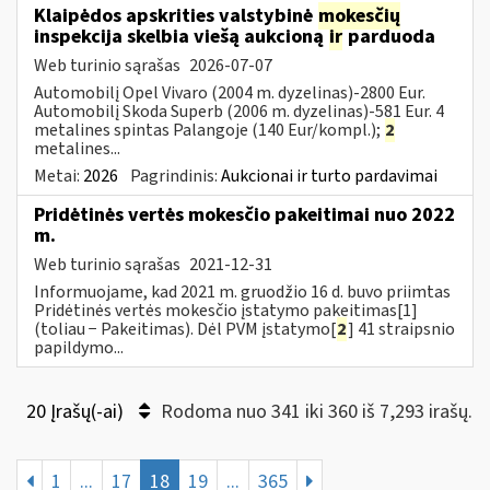
Klaipėdos apskrities valstybinė
mokesčių
inspekcija skelbia viešą aukcioną
ir
parduoda
Web turinio sąrašas
2026-07-07
Automobilį Opel Vivaro (2004 m. dyzelinas)-2800 Eur.
Automobilį Skoda Superb (2006 m. dyzelinas)-581 Eur. 4
metalines spintas Palangoje (140 Eur/kompl.);
2
metalines...
Metai:
2026
Pagrindinis:
Aukcionai ir turto pardavimai
Pridėtinės vertės mokesčio pakeitimai nuo 2022
m.
Web turinio sąrašas
2021-12-31
Informuojame, kad 2021 m. gruodžio 16 d. buvo priimtas
Pridėtinės vertės mokesčio įstatymo pakeitimas[1]
(toliau − Pakeitimas). Dėl PVM įstatymo[
2
] 41 straipsnio
papildymo...
20 Įrašų(-ai)
Rodoma nuo 341 iki 360 iš 7,293 irašų.
1
...
17
18
19
...
365