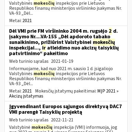
Valstybinės
mokesčių
inspekcijos prie Lietuvos
Respublikos finansų ministerijos viršininko įsakymas Nr.
VA-93 „Dėl...
Metai:
2021
Dėl VMI prie FM viršininko 2004 m. rugsėjo
2
d.
įsakymo Nr....VA-155 „Dėl apdoroto tabako
sunaikinimo, prižiūrint Valstybinei
mokesčių
inspekcijai...,
ir
atleidimo nuo akcizų taisyklių
patvirtinimo“ pakeitimo
Web turinio sąrašas
2021-01-19
Informuojame, kad nuo 2021 m. sausio 1 d. įsigaliojo
Valstybinės
mokesčių
inspekcijos prie Lietuvos
Respublikos finansų ministerijos viršininko įsakymas Nr.
VA-93 „Dėl...
Metai:
2021
Mokesčių įstatymų pakeitimai:
MĮP 2021 »
Akcizų įstatymas
Įgyvendinant Europos sąjungos direktyvą DAC7
VMI parengė Taisyklių projektą
Web turinio sąrašas
2022-11-21
Valstybinė
mokesčių
inspekcija (VMI) informuoja, jog