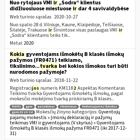
Nuo rytojaus VMI
ir
„Sodra“ klientus
didžiuosiuose miestuose
ir
dar 4 savivaldybėse
Web turinio sąrašas
2020-10-27
Nuo spalio 28 d. Vilniuje, Kaune, Klaipėdoje, Telšiuose,
Šilalėje, Trakuose
ir
Širvintose visas paslaugas VMI
ir
„Sodra“ klientams teiks tik...
Metai:
2020
Kokia
gyventojams išmokėtų B klasės išmokų
pažymos (FR0471) teikiamo,
tikslinimo...
tvarka
bei kokios išmokos turi būti
nurodomos pažymoje?
Web turinio sąrašas
2018-11-22
Registraci
jos
numeris KM118
2
Aspektas Komentaras
Teikimo tvarka Gyventojams išmokėtų išmokų, pagal
mokesčio mokėjimo tvarką priskiriamų B klasės...
fr0471
gpm
pateikimas
tikslinimas
deklaruojamos išmokos
Mokesčių žinyno kategorijos:
Gyventojų
gpmį 33 str 2 d
pajamų mokestis » Įmonių deklaracijų ir pažymų
teikimas VMI ir gyventojams (V skyrius) » Gyventojams
išmokėtų B klasės išmokų pažyma FR0471 (iki 2017-12-
31)