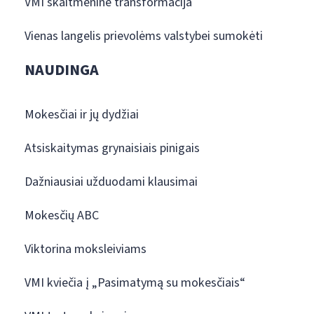
VMI skaitmeninė transformacija
Vienas langelis prievolėms valstybei sumokėti
NAUDINGA
Mokesčiai ir jų dydžiai
Atsiskaitymas grynaisiais pinigais
Dažniausiai užduodami klausimai
Mokesčių ABC
Viktorina moksleiviams
VMI kviečia į „Pasimatymą su mokesčiais“