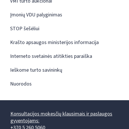
VMI turto aukcionai
Įmonių VDU palyginimas
STOP šešėliui
Krašto apsaugos ministerijos informacija
Interneto svetainės atitikties paraiška
Ieškome turto savininkų
Nuorodos
Konsultacijos mokesčių klausimais ir paslaugos
gyventojams:
+370 5 260 5060