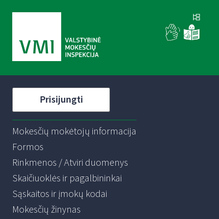
Prisijungti
Mokesčių mokėtojų informacija
Formos
Rinkmenos / Atviri duomenys
Skaičiuoklės ir pagalbininkai
Sąskaitos ir įmokų kodai
Mokesčių žinynas