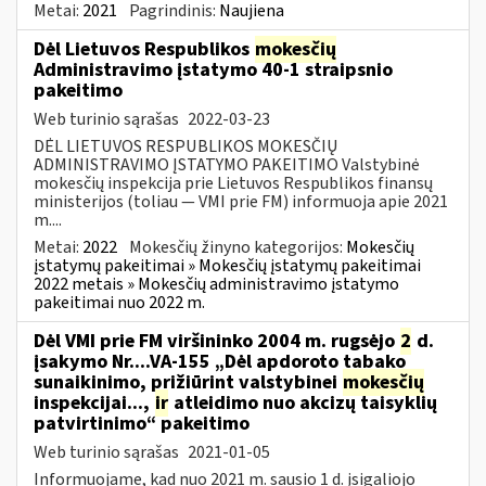
Metai:
2021
Pagrindinis:
Naujiena
Dėl Lietuvos Respublikos
mokesčių
Administravimo įstatymo 40-1 straipsnio
pakeitimo
Web turinio sąrašas
2022-03-23
DĖL LIETUVOS RESPUBLIKOS MOKESČIŲ
ADMINISTRAVIMO ĮSTATYMO PAKEITIMO Valstybinė
mokesčių inspekcija prie Lietuvos Respublikos finansų
ministerijos (toliau — VMI prie FM) informuoja apie 2021
m....
Metai:
2022
Mokesčių žinyno kategorijos:
Mokesčių
įstatymų pakeitimai » Mokesčių įstatymų pakeitimai
2022 metais » Mokesčių administravimo įstatymo
pakeitimai nuo 2022 m.
Dėl VMI prie FM viršininko 2004 m. rugsėjo
2
d.
įsakymo Nr....VA-155 „Dėl apdoroto tabako
sunaikinimo, prižiūrint valstybinei
mokesčių
inspekcijai...,
ir
atleidimo nuo akcizų taisyklių
patvirtinimo“ pakeitimo
Web turinio sąrašas
2021-01-05
Informuojame, kad nuo 2021 m. sausio 1 d. įsigaliojo