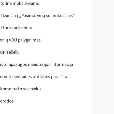
ktorina moksleiviams
I kviečia į „Pasimatymą su mokesčiais“
I turto aukcionai
onių VDU palyginimas
OP šešėliui
ašto apsaugos ministerijos informacija
terneto svetainės atitikties paraiška
škome turto savininkų
orodos