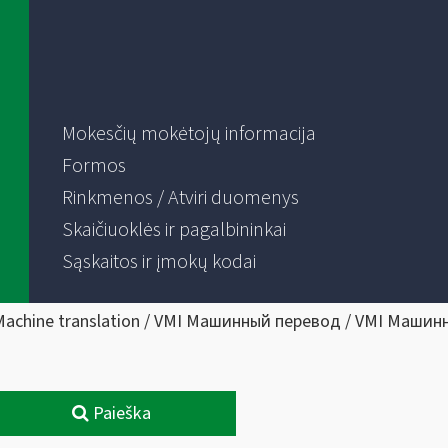
Mokesčių mokėtojų informacija
Formos
Rinkmenos / Atviri duomenys
Skaičiuoklės ir pagalbininkai
Sąskaitos ir įmokų kodai
Machine translation / VMI Машинный перевод / VMI Машин
Paieška