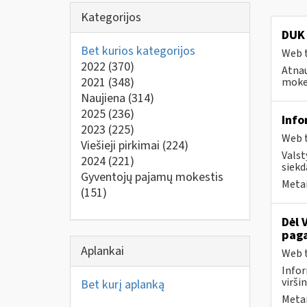
Kategorijos
DUK 
Bet kurios kategorijos
Web t
2022
(370)
Atnau
2021
(348)
mokes
Naujiena
(314)
2025
(236)
Info
2023
(225)
Web t
Viešieji pirkimai
(224)
Valst
2024
(221)
siekd
Gyventojų pajamų mokestis
Metai
(151)
Dėl 
paga
Aplankai
Web t
Infor
virši
Bet kurį aplanką
Metai