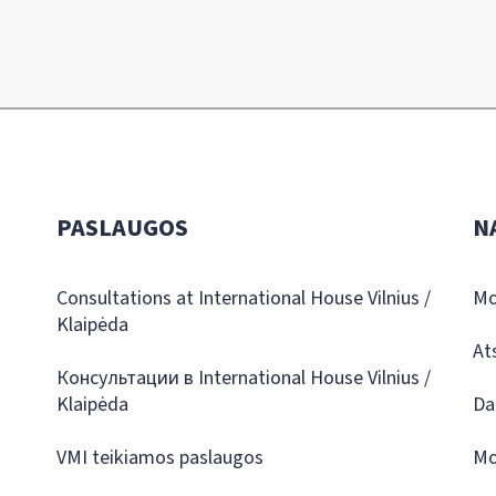
PASLAUGOS
N
Consultations at International House Vilnius /
Mo
Klaipėda
At
Консультации в International House Vilnius /
Klaipėda
Da
VMI teikiamos paslaugos
Mo