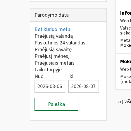
Info
Parodymo data
Web t
Valst
Bet kuriuo metu
siekd
Praėjusią valandą
Metai
Paskutines 24 valandas
Mokes
Praėjusią savaitę
Praėjusį mėnesį
Moke
Praėjusiais metais
Laikotarpyje…
Web t
Nuo
Iki
Mokes
(moke
5 Įraš
Paieška