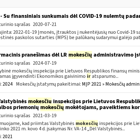
- Su finansiniais sunkumais dėl COVID-19 nulemtų padar
urinio sąrašas
2020-07-21
jinta: 2022-01-19 Įmonės, įtrauktos į nukentėjusių nuo Covid-19 są
tinės paskolos sutarties (MPS) be palūkanų sudarymui galėjo pateik
rmacinis pranešimas dėl LR
mokesčių
administravimo į
urinio sąrašas
2024-07-19
ybinė mokesčių inspekcija prie Lietuvos Respublikos finansų minist
amas įgyvendinti Ekonomikos gaivinimo
ir
atsparumo...
:
2024
Mokesčių įstatymų pakeitimai:
MĮP 2021 » Mokesčių admin
Valstybinės
mokesčių
inspekcijos prie Lietuvos Respublik
lbos priemonių
mokesčių
mokėtojams, paveiktiems kor
urinio sąrašas
2021-03-19
muojame, kad priimtas Valstybinės
mokesčių
inspekcijos prie Li
ninko 2021 m. kovo 4 d. įsakymas Nr. VA-14 „Dėl Valstybinės...
:
2021