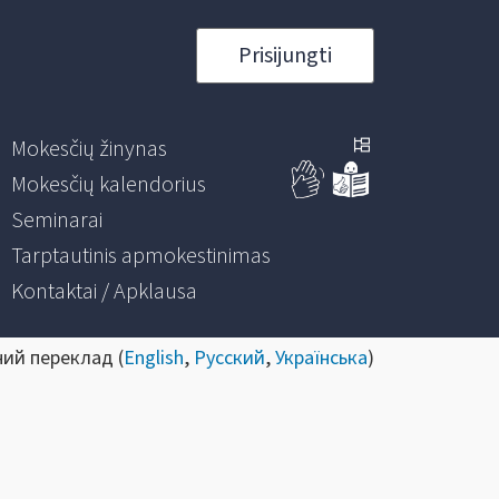
Prisijungti
Mokesčių žinynas
Mokesčių kalendorius
Seminarai
Tarptautinis apmokestinimas
Kontaktai / Apklausa
ний переклад (
English
,
Русский
,
Українська
)