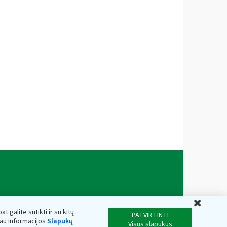
Uždar
t galite sutikti ir su kitų
PATVIRTINTI
iau informacijos
Slapukų
Visus slapukus