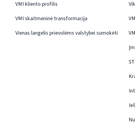
VMI kliento profilis
Vi
VMI skaitmeninė transformacija
VM
Vienas langelis prievolėms valstybei sumokėti
VM
Įm
ST
Kr
In
Ie
Nu