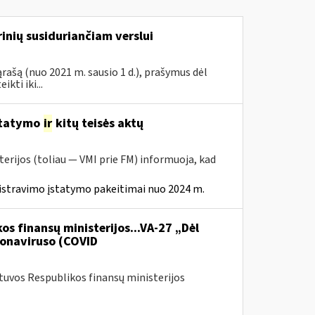
inių susiduriančiam verslui
rašą (nuo 2021 m. sausio 1 d.), prašymus dėl
ti iki...
statymo
ir
kitų teisės aktų
erijos (toliau — VMI prie FM) informuoja, kad
istravimo įstatymo pakeitimai nuo 2024 m.
os finansų ministerijos...VA-27 „Dėl
onaviruso (COVID
etuvos Respublikos finansų ministerijos