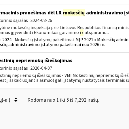
rmacinis pranešimas dėl LR
mokesčių
administravimo į
urinio sąrašas
2024-08-26
ybinė mokesčių inspekcija prie Lietuvos Respublikos finansų minist
amas įgyvendinti Ekonomikos gaivinimo
ir
atsparumo...
:
2024
Mokesčių įstatymų pakeitimai:
MĮP 2021 » Mokesčių admin
čių administravimo įstatymo pakeitimai nuo 2026 m.
stinių nepriemokų išieškojimas
urinio sąrašas
2020-04-07
tinių nepriemokų išieškojimas - VMI Mokestinių nepriemokų iši
stį išskaičiuojantis asmuo) gali įstatymų nustatytais terminais s
ų(-ai)
Rodoma nuo 1 iki 5 iš 7,292 irašų.