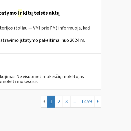
statymo
ir
kitų teisės aktų
erijos (toliau — VMI prie FM) informuoja, kad
istravimo įstatymo pakeitimai nuo 2024 m.
eškojimas Ne visuomet mokesčių mokėtojas
umokėti mokesčius...
1
2
3
...
1459