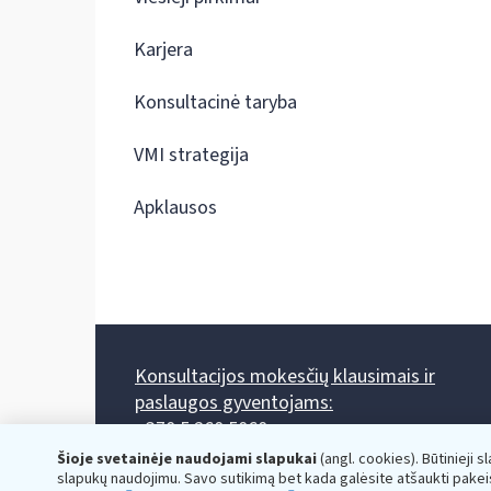
Karjera
Konsultacinė taryba
VMI strategija
Apklausos
Konsultacijos mokesčių klausimais ir
paslaugos gyventojams:
+370 5 260 5060
Darbo laikas: I-IV 8.00-17.00, V 8.00-15.45.
Šioje svetainėje naudojami slapukai
(angl. cookies). Būtinieji s
Prieššventinę dieną - viena valanda trumpiau.
slapukų naudojimu. Savo sutikimą bet kada galėsite atšaukti pakei