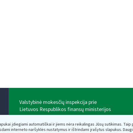
Valstybinė mokesčių inspekcija prie
Lietuvos Respublikos finansų ministerijos
Biudžetinė įstaiga. Juridinio asmens kodas — 188659752,
adresas: Vasario 16-osios g. 14, 01107 Vilnius, Lietuva,
lapukai įdiegiami automatiškai ir jiems nėra reikalingas Jūsų sutikimas. Taip pa
el.paštas:
vmi@vmi.lt
, E. pristatymo dėžutės adresas
sdami interneto naršyklės nustatymus ir ištrindami įrašytus slapukus. Daug