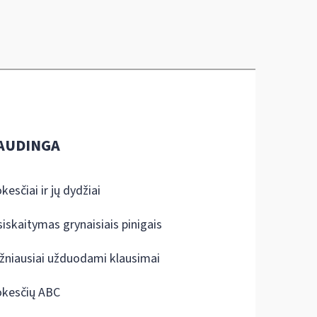
AUDINGA
kesčiai ir jų dydžiai
siskaitymas grynaisiais pinigais
žniausiai užduodami klausimai
kesčių ABC