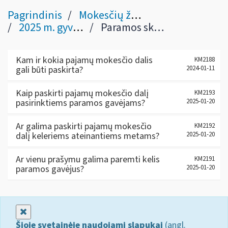
Pagrindinis
Mokesčių žinynas
2025 m. gyventojų pajamų ir turto deklaravimas
Paramos skyrimas
Kam ir kokia pajamų mokesčio dalis
KM2188
gali būti paskirta?
2024-01-11
Kaip paskirti pajamų mokesčio dalį
KM2193
pasirinktiems paramos gavėjams?
2025-01-20
Ar galima paskirti pajamų mokesčio
KM2192
dalį keleriems ateinantiems metams?
2025-01-20
Ar vienu prašymu galima paremti kelis
KM2191
paramos gavėjus?
2025-01-20
Uždaryti
Šioje svetainėje naudojami slapukai
(angl.