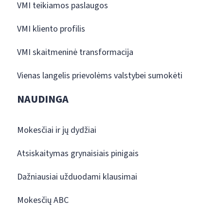
VMI teikiamos paslaugos
VMI kliento profilis
VMI skaitmeninė transformacija
Vienas langelis prievolėms valstybei sumokėti
NAUDINGA
Mokesčiai ir jų dydžiai
Atsiskaitymas grynaisiais pinigais
Dažniausiai užduodami klausimai
Mokesčių ABC