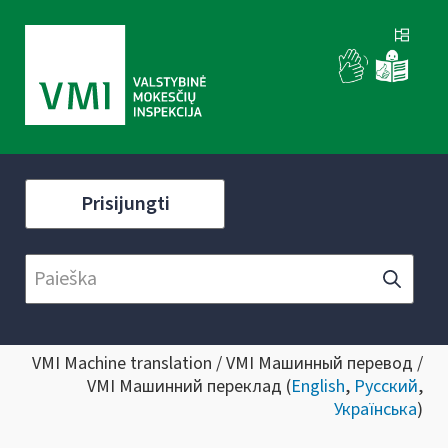
Prisijungti
VMI Machine translation / VMI Машинный перевод /
VMI Машинний переклад (
English
,
Русский
,
Українська
)