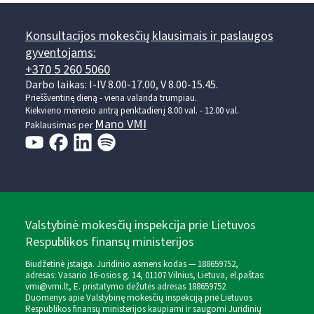
Konsultacijos mokesčių klausimais ir paslaugos
gyventojams:
+370 5 260 5060
Darbo laikas: I-IV 8.00-17.00, V 8.00-15.45.
Prieššventinę dieną - viena valanda trumpiau.
Kiekvieno mėnesio antrą penktadienį 8.00 val. - 12.00 val.
Mano VMI
Paklausimas per
Valstybinė mokesčių inspekcija prie Lietuvos
Respublikos finansų ministerijos
Biudžetinė įstaiga. Juridinio asmens kodas — 188659752,
adresas: Vasario 16-osios g. 14, 01107 Vilnius, Lietuva, el.paštas:
vmi@vmi.lt
, E. pristatymo dėžutės adresas 188659752
Duomenys apie Valstybinę mokesčių inspekciją prie Lietuvos
Respublikos finansų ministerijos kaupiami ir saugomi Juridinių