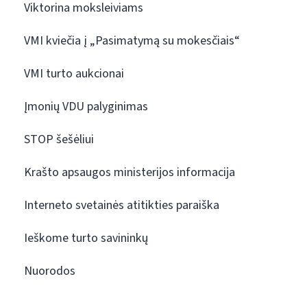
Viktorina moksleiviams
VMI kviečia į „Pasimatymą su mokesčiais“
VMI turto aukcionai
Įmonių VDU palyginimas
STOP šešėliui
Krašto apsaugos ministerijos informacija
Interneto svetainės atitikties paraiška
Ieškome turto savininkų
Nuorodos