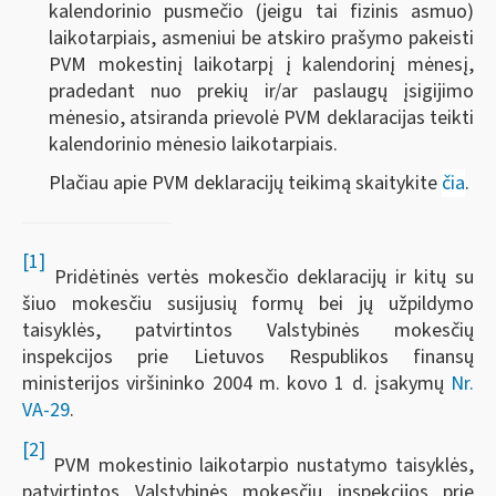
kalendorinio pusmečio (jeigu tai fizinis asmuo)
laikotarpiais, asmeniui be atskiro prašymo pakeisti
PVM mokestinį laikotarpį į kalendorinį mėnesį,
pradedant nuo prekių ir/ar paslaugų įsigijimo
mėnesio, atsiranda prievolė PVM deklaracijas teikti
kalendorinio mėnesio laikotarpiais.
Plačiau apie PVM deklaracijų teikimą skaitykite
čia
.
[1]
Pridėtinės vertės mokesčio deklaracijų ir kitų su
šiuo mokesčiu susijusių formų bei jų užpildymo
taisyklės, patvirtintos Valstybinės mokesčių
inspekcijos prie Lietuvos Respublikos finansų
ministerijos viršininko 2004 m. kovo 1 d. įsakymų
Nr.
VA-29
.
[2]
PVM mokestinio laikotarpio nustatymo taisyklės,
patvirtintos Valstybinės mokesčių inspekcijos prie