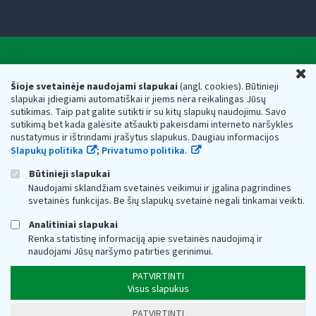
Valstybinė mokesčių inspekcija prie Lietuvos
U
Respublikos finansų ministerijos
Šioje svetainėje naudojami slapukai
(angl. cookies). Būtinieji
slapukai įdiegiami automatiškai ir jiems nėra reikalingas Jūsų
Biudžetinė įstaiga. Juridinio asmens kodas — 188659752,
sutikimas. Taip pat galite sutikti ir su kitų slapukų naudojimu. Savo
adresas: Vasario 16-osios g. 14, 01107 Vilnius, Lietuva, el.paštas:
sutikimą bet kada galėsite atšaukti pakeisdami interneto naršyklės
vmi@vmi.lt
, E. pristatymo dėžutės adresas 188659752
nustatymus ir ištrindami įrašytus slapukus. Daugiau informacijos
Duomenys apie Valstybinę mokesčių inspekciją prie Lietuvos
Slapukų politika
;
Privatumo politika.
Respublikos finansų ministerijos kaupiami ir saugomi Juridinių
asmenų registre
Būtinieji slapukai
Naudojami sklandžiam svetainės veikimui ir įgalina pagrindines
svetainės funkcijas. Be šių slapukų svetainė negali tinkamai veikti.
Analitiniai slapukai
Renka statistinę informaciją apie svetainės naudojimą ir
naudojami Jūsų naršymo patirties gerinimui.
PATVIRTINTI
Visus slapukus
PATVIRTINTI