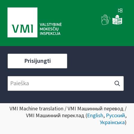
Prisijungti
VMI Machine translation / VMI Машинный перевод /
VMI Машинний переклад (
English
,
Русский
,
Українська
)