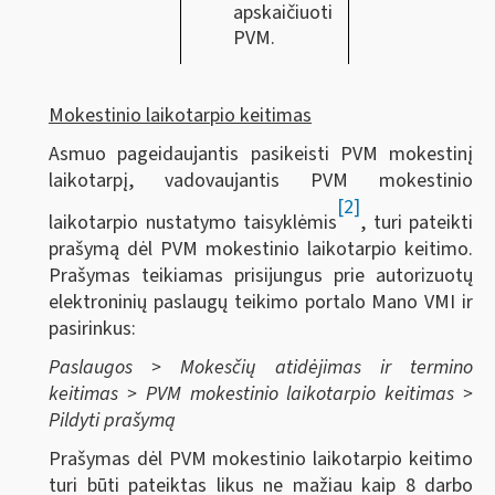
apskaičiuoti
PVM.
Mokestinio laikotarpio keitimas
Asmuo pageidaujantis pasikeisti PVM mokestinį
laikotarpį, vadovaujantis PVM mokestinio
[2]
laikotarpio nustatymo taisyklėmis
, turi pateikti
prašymą dėl PVM mokestinio laikotarpio keitimo.
Prašymas teikiamas prisijungus prie autorizuotų
elektroninių paslaugų teikimo portalo Mano VMI ir
pasirinkus:
Paslaugos > Mokesčių atidėjimas ir termino
keitimas > PVM mokestinio laikotarpio keitimas >
Pildyti prašymą
Prašymas dėl PVM mokestinio laikotarpio keitimo
turi būti pateiktas likus ne mažiau kaip 8 darbo