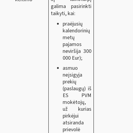
galima pasirinkti
taikyti, kai:
praėjusių
kalendorinių
metų
pajamos
neviršija 300
000 Eur);
asmuo
neįsigyja
prekių
(paslaugų) iš
ES PVM
mokėtojų,
už kurias
pirkėjui
atsiranda
prievolė