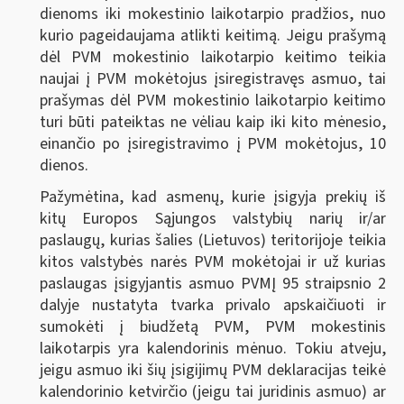
dienoms iki mokestinio laikotarpio pradžios, nuo
kurio pageidaujama atlikti keitimą. Jeigu prašymą
dėl PVM mokestinio laikotarpio keitimo teikia
naujai į PVM mokėtojus įsiregistravęs asmuo, tai
prašymas dėl PVM mokestinio laikotarpio keitimo
turi būti pateiktas ne vėliau kaip iki kito mėnesio,
einančio po įsiregistravimo į PVM mokėtojus, 10
dienos.
Pažymėtina, kad asmenų, kurie įsigyja prekių iš
kitų Europos Sąjungos valstybių narių ir/ar
paslaugų, kurias šalies (Lietuvos) teritorijoje teikia
kitos valstybės narės PVM mokėtojai ir už kurias
paslaugas įsigyjantis asmuo PVMĮ 95 straipsnio 2
dalyje nustatyta tvarka privalo apskaičiuoti ir
sumokėti į biudžetą PVM, PVM mokestinis
laikotarpis yra kalendorinis mėnuo. Tokiu atveju,
jeigu asmuo iki šių įsigijimų PVM deklaracijas teikė
kalendorinio ketvirčio (jeigu tai juridinis asmuo) ar