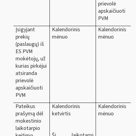
prievolė
apskaičiuoti
PVM
Įsigyjant
Kalendorinis
Kalendorinis
prekių
mėnuo
mėnuo
(paslaugų) iš
ES PVM
mokėtojų, už
kurias pirkėjui
atsiranda
prievolė
apskaičiuoti
PVM
Pateikus
Kalendorinis
Kalendorinis
prašymą dėl
ketvirtis
mėnuo
mokestinio
laikotarpio
Šį laikotarpį
keitimo