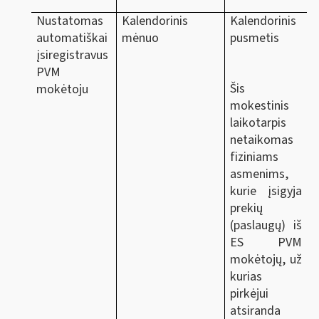
Nustatomas
Kalendorinis
Kalendorinis
automatiškai
mėnuo
pusmetis
įsiregistravus
PVM
Šis
mokėtoju
mokestinis
laikotarpis
netaikomas
fiziniams
asmenims,
kurie įsigyja
prekių
(paslaugų) iš
ES PVM
mokėtojų, už
kurias
pirkėjui
atsiranda