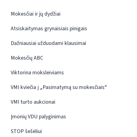
Mokesčiai ir jų dydžiai
Atsiskaitymas grynaisiais pinigais
Dažniausiai užduodami klausimai
Mokesčių ABC
Viktorina moksleiviams
VMI kviečia į „Pasimatymą su mokesčiais“
VMI turto aukcionai
Įmonių VDU palyginimas
STOP šešėliui