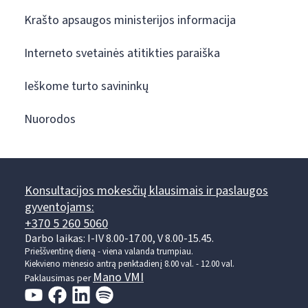
Krašto apsaugos ministerijos informacija
Interneto svetainės atitikties paraiška
Ieškome turto savininkų
Nuorodos
Konsultacijos mokesčių klausimais ir paslaugos
gyventojams:
+370 5 260 5060
Darbo laikas: I-IV 8.00-17.00, V 8.00-15.45.
Prieššventinę dieną - viena valanda trumpiau.
Kiekvieno mėnesio antrą penktadienį 8.00 val. - 12.00 val.
Mano VMI
Paklausimas per