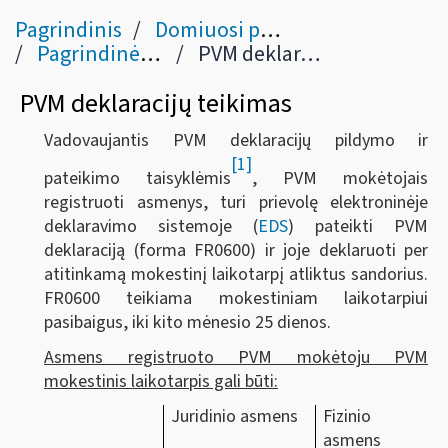
Pagrindinis
Domiuosi pridėtinės vertės mokesčiu - PVM
Pagrindinės prievolės tapus PVM mokėtoju
PVM deklaracijų teikimas
PVM deklaracijų teikimas
Vadovaujantis PVM deklaracijų pildymo ir
[1]
pateikimo taisyklėmis
, PVM mokėtojais
registruoti asmenys, turi prievolę elektroninėje
deklaravimo sistemoje (
EDS
) pateikti PVM
deklaraciją (forma FR0600) ir joje deklaruoti per
atitinkamą mokestinį laikotarpį atliktus sandorius.
FR0600 teikiama mokestiniam laikotarpiui
pasibaigus, iki kito mėnesio 25 dienos.
Asmens registruoto PVM mokėtoju PVM
mokestinis laikotarpis gali būti:
Juridinio asmens
Fizinio
asmens