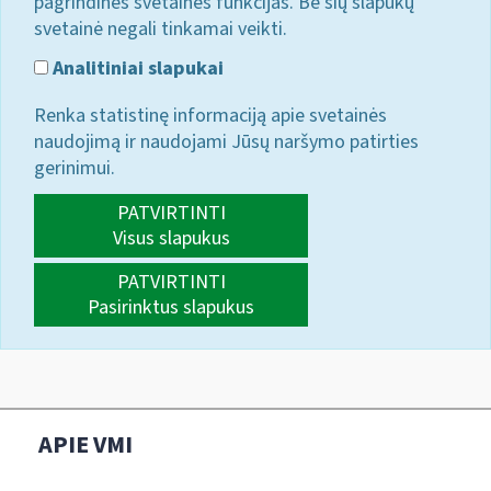
pagrindines svetainės funkcijas. Be šių slapukų
svetainė negali tinkamai veikti.
Analitiniai slapukai
Renka statistinę informaciją apie svetainės
naudojimą ir naudojami Jūsų naršymo patirties
gerinimui.
PATVIRTINTI
Visus slapukus
PATVIRTINTI
Pasirinktus slapukus
APIE VMI