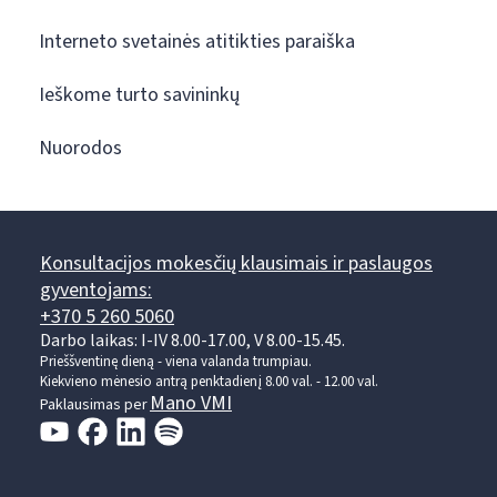
Interneto svetainės atitikties paraiška
Ieškome turto savininkų
Nuorodos
Konsultacijos mokesčių klausimais ir paslaugos
gyventojams:
+370 5 260 5060
Darbo laikas: I-IV 8.00-17.00, V 8.00-15.45.
Prieššventinę dieną - viena valanda trumpiau.
Kiekvieno mėnesio antrą penktadienį 8.00 val. - 12.00 val.
Mano VMI
Paklausimas per