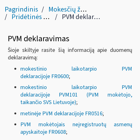
Pagrindinis
Mokesčių žinynas
Pridėtinės vertės mokestis
PVM deklaravimas (IX skyrius)
PVM deklaravimas
Šioje skiltyje rasite šią informaciją apie duomenų
deklaravimą:
mokestinio laikotarpio PVM
deklaracijoje FR0600
;
mokestinio laikotarpio PVM
deklaracijoje PVM101 (PVM mokėtojo,
taikančio SVS Lietuvoje)
;
metinėje PVM deklaracijoje FR0516
;
PVM mokėtojais neįregistruotų asmenų
apyskaitoje FR0608
;