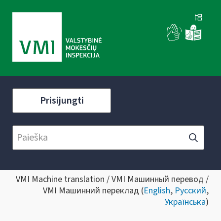
Prisijungti
VMI Machine translation / VMI Машинный перевод /
VMI Машинний переклад (
English
,
Русский
,
Українська
)