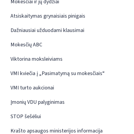
Mokesčiai ir jų dydžiai
Atsiskaitymas grynaisiais pinigais
Dažniausiai užduodami klausimai
Mokesčių ABC
Viktorina moksleiviams
VMI kviečia į „Pasimatymą su mokesčiais“
VMI turto aukcionai
Įmonių VDU palyginimas
STOP šešėliui
Krašto apsaugos ministerijos informacija