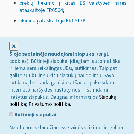
prekių tiekimo į kitas ES valstybes nares
ataskaitoje FR0564
;
ūkininkų ataskaitoje FR0617K
.
Uždaryti
Šioje svetainėje naudojami slapukai
(angl.
cookies). Būtinieji slapukai įdiegiami automatiškai
ir jiems nėra reikalingas Jūsų sutikimas. Taip pat
galite sutikti ir su kitų slapukų naudojimu. Savo
sutikimą bet kada galėsite atšaukti pakeisdami
interneto naršyklės nustatymus ir ištrindami
įrašytus slapukus. Daugiau informacijos
Slapukų
politika
;
Privatumo politika.
Būtinieji slapukai
Naudojami sklandžiam svetainės veikimui ir įgalina