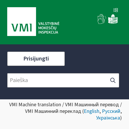
Prisijungti
VMI Machine translation / VMI Машинный перевод /
VMI Машинний переклад (
English
,
Русский
,
Українська
)