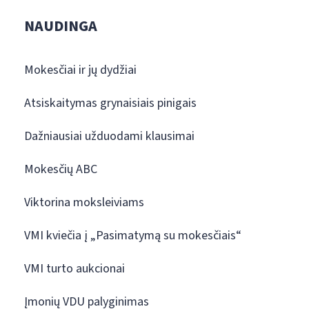
NAUDINGA
Mokesčiai ir jų dydžiai
Atsiskaitymas grynaisiais pinigais
Dažniausiai užduodami klausimai
Mokesčių ABC
Viktorina moksleiviams
VMI kviečia į „Pasimatymą su mokesčiais“
VMI turto aukcionai
Įmonių VDU palyginimas