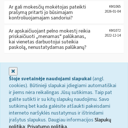
Ar gali mokesčių mokėtojas pateikti
KM1065
prašymą pritarti jo būsimajam
2026-01-04
kontroliuojamajam sandoriui?
Ar apskaičiuojant pelno mokestį reikia
KM1072
priskaičiuoti „menamas“ palūkanas,
2022-12-14
kai vienetas darbuotojui suteikia
paskolą, nenustatydamas palūkanų?
Uždaryti
Šioje svetainėje naudojami slapukai
(angl.
cookies). Būtinieji slapukai įdiegiami automatiškai
ir jiems nėra reikalingas Jūsų sutikimas. Taip pat
galite sutikti ir su kitų slapukų naudojimu. Savo
sutikimą bet kada galėsite atšaukti pakeisdami
interneto naršyklės nustatymus ir ištrindami
įrašytus slapukus. Daugiau informacijos
Slapukų
politika
;
Privatumo politika.