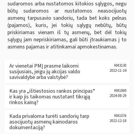
sudaromos arba nustatomos kitokios sąlygos, negu
būtų sudaromos ar nustatomos neasocijuotų
asmenų tarpusavio sandoriu, tada bet koks pelnas
(pajamos), kuris, jei tokių sąlygų nebūtų, būtų
priskiriamas vienam iš tų asmenų, bet dėl tokių
sąlygų jam nepriskiriamas, gali būti įtraukiamas į to
asmens pajamas ir atitinkamai apmokestinamas.
Ar vienetai PMĮ prasme laikomi
KM3130
susijusiais, jeigu jų akcijas valdo
2022-11-24
savivaldybė arba valstybė?
Kas yra „ištiestosios rankos principas“
KM1069
ir kaip jis taikomas nustatant tikrąją
2024-08-29
rinkos kainą?
Kada privaloma turėti sandorių tarp
KM1076
asocijuotų asmenų kainodaros
2022-12-18
dokumentaciją?