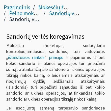
Pagrindinis
Mokesčių žinynas
Pelno mokestis
Sandorių vertės koregavimas bei pajamų ir išmokų apibūdinimas iš naujo (40 str.)
Sandorių vertės koregavimas
Sandorių vertės koregavimas
Mokesčių mokėtojai, sudarydami
kontroliuojamuosius sandorius, turi vadovautis
„
ištiestosios rankos
“
principu
ir pajamomis iš bet
kokio sandorio ar ūkinės operacijos turi pripažinti
sumą, atitinkančią šio sandorio ar ūkinės operacijos
tikrąją rinkos kainą, o leidžiamais atskaitymais ar
ribojamųjų dydžių leidžiamais atskaitymais
(išlaidomis) turi pripažinti sąnaudas iš bet kokio
sandorio ar ūkinės operacijos, atitinkančias tokio
sandorio ar ūkinės operacijos tikrąją rinkos kainą.
Jei asocijuotų asmenų tarpusavio sandoriuose