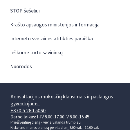
STOP šešėliui
Krašto apsaugos ministerijos informacija
Interneto svetainės atitikties paraiška
Ieškome turto savininkų
Nuorodos
Konsultacijos mokesčių klausimais ir paslaugos
gyventojams:
+370 5 260 5060
Darbo laikas: I-IV 8.00-17.00, V 8.00-15.45.
Prieššventinę dieną - viena valanda trumpiau.
Kiekvieno mėnesio antrą penktadienį 8.00 val. - 12.00 val.